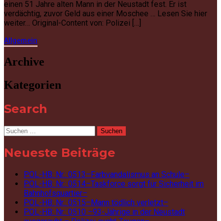
einen 51 Jahre alten Mann in der Neustadt fest. Er ist
verdächtig, zuvor Geld aus einer Moschee … Lesen Sie hier
weiter… Original-Content von: Polizei […]
Allgemein
Archive
Kategorien
Search
Suchen
nach:
Neueste Beiträge
POL-HB: Nr.: 0513–Farbvandalismus an Schule–
POL-HB: Nr.: 0514–Taskforce sorgt für Sicherheit im
Bahnhofsquartier–
POL-HB: Nr.: 0515–Mann tödlich verletzt–
POL-HB: Nr.: 0510 –93-Jährige in der Neustadt