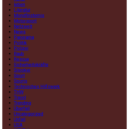
leben
Literatur
Mondfinsternis
Motorsport
Netzwelt
News
Panorama
Politik
Polizei
Raub
Rescue
Sicherheitskräfte
Snooker
Sport
Sports
Technisches Hilfswerk
THW
Travel
Trending
Überfall
Uncategorized
Unfall
USA