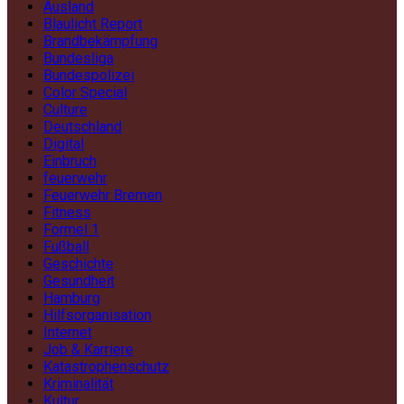
Ausland
Blaulicht Report
Brandbekämpfung
Bundesliga
Bundespolizei
Color Special
Culture
Deutschland
Digital
Einbruch
feuerwehr
Feuerwehr Bremen
Fitness
Formel 1
Fußball
Geschichte
Gesundheit
Hamburg
Hilfsorganisation
Internet
Job & Karriere
Katastrophenschutz
Kriminalität
Kultur