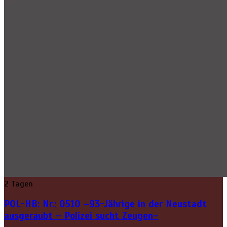
2 Tagen
POL-HB: Nr.: 0510 –93-Jährige in der Neustadt
ausgeraubt – Polizei sucht Zeugen–