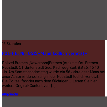
15 Stunden
POL-HB: Nr.: 0515–Mann tödlich verletzt–
Polizei Bremen [Newsroom]Bremen (ots) – – Ort: Bremen-
Neustadt, OT Gartenstadt Süd, Kirchweg Zeit: 8.8.26, 16.10
Uhr Am Samstagnachmittag wurde ein 56 Jahre alter Mann bei
einer Auseinandersetzung in der Neustadt tödlich verletzt.
Die Polizei fahndet nach dem flüchtigen … Lesen Sie hier
weiter… Original-Content von: […]
Allgemein