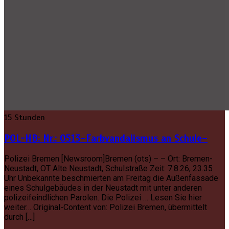
15 Stunden
POL-HB: Nr.: 0513–Farbvandalismus an Schule–
Polizei Bremen [Newsroom]Bremen (ots) – – Ort: Bremen-
Neustadt, OT Alte Neustadt, Schulstraße Zeit: 7.8.26, 23.35
Uhr Unbekannte beschmierten am Freitag die Außenfassade
eines Schulgebäudes in der Neustadt mit unter anderen
polizeifeindlichen Parolen. Die Polizei … Lesen Sie hier
weiter… Original-Content von: Polizei Bremen, übermittelt
durch […]