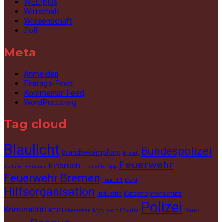
WELTplus
Wirtschaft
Wissenschaft
Zoll
Meta
Anmelden
Eintrags-Feed
Kommentar-Feed
WordPress.org
Tag cloud
Blaulicht
Bundespolizei
brandbekämpfung
Brandt
Feuerwehr
Einbruch
Culture
Diebstahl
Ersthelfer App
Feuerwehr Bremen
Gold
Formel 1
Hilfsorganisation
Industrie
Katastrophenschutz
Polizei
Kriminalität
Politik
Raub
KTW
Lebenretten
Motorsport