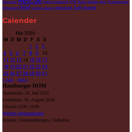
Rescue
Rettungsdienst
Ships
Technisches
Rennsport
RTW
Snooker
Sport
Unfall
Zoll
Wirtschaft
Überfall
Hilfswerk
United states
Calender
Mai 2026
M
D
M
D
F
S
S
1
2
3
4
5
6
7
8
9
10
11
12
13
14
15
16
17
18
19
20
21
22
23
24
25
26
27
28
29
30
31
« Apr.
Juni »
Hamburger DOM
Startdatum:
24. Juli 2026
Enddatum:
30. August 2026
Uhrzeit:
0:00 - 0:00
Weitere Informationen
Kirmes | Veranstaltungen | Volksfest