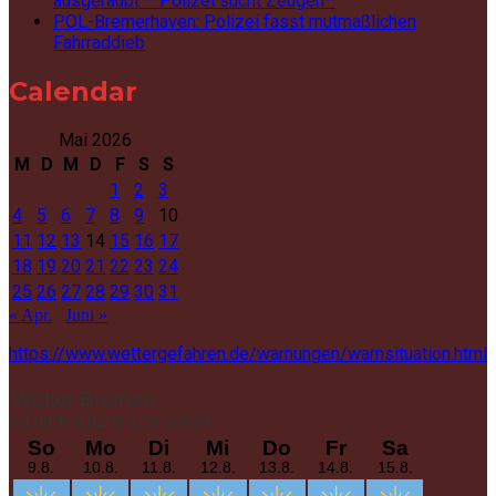
ausgeraubt – Polizei sucht Zeugen–
POL-Bremerhaven: Polizei fasst mutmaßlichen
Fahrraddieb
Calendar
Mai 2026
M
D
M
D
F
S
S
1
2
3
4
5
6
7
8
9
10
11
12
13
14
15
16
17
18
19
20
21
22
23
24
25
26
27
28
29
30
31
« Apr.
Juni »
https://www.wettergefahren.de/warnungen/warnsituation.html