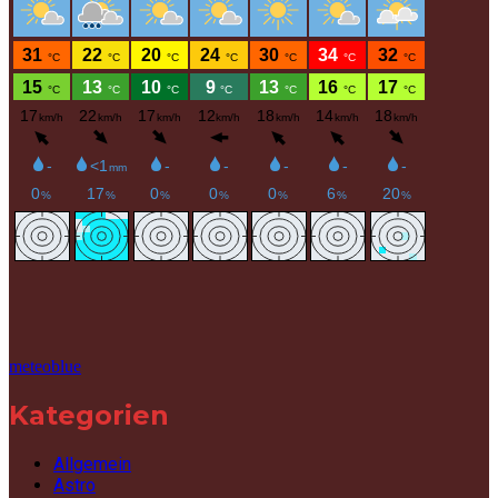
meteoblue
Kategorien
Allgemein
Astro