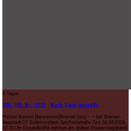
2 Tagen
POL-HB: Nr.: 0511 –Nach Raub gestellt–
Polizei Bremen [Newsroom]Bremen (ots) – – Ort: Bremen-
Neustadt OT Südervorstadt, Gastfeldstraße Zeit: 06.08.2026,
22:10 Uhr Einsatzkräfte nahmen am späten Donnerstagabend