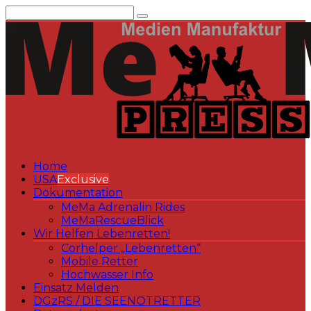
Zum
Inhalt
springen
Home
USA
Exclusive
Dokumentation
MeMa Adrenalin Rides
MeMaRescueBlick
Wir Helfen Lebenretten!
Corhelper „Lebenretten“
Mobile Retter
Hochwasser Info
Einsatz Melden
DGzRS / DIE SEENOTRETTER