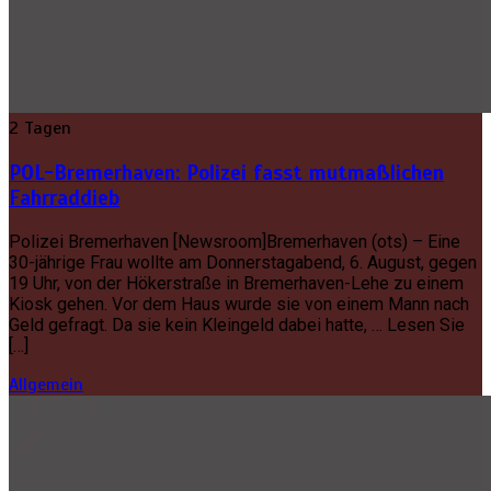
2 Tagen
POL-Bremerhaven: Polizei fasst mutmaßlichen
Fahrraddieb
Polizei Bremerhaven [Newsroom]Bremerhaven (ots) – Eine
30-jährige Frau wollte am Donnerstagabend, 6. August, gegen
19 Uhr, von der Hökerstraße in Bremerhaven-Lehe zu einem
Kiosk gehen. Vor dem Haus wurde sie von einem Mann nach
Geld gefragt. Da sie kein Kleingeld dabei hatte, … Lesen Sie
[…]
Allgemein