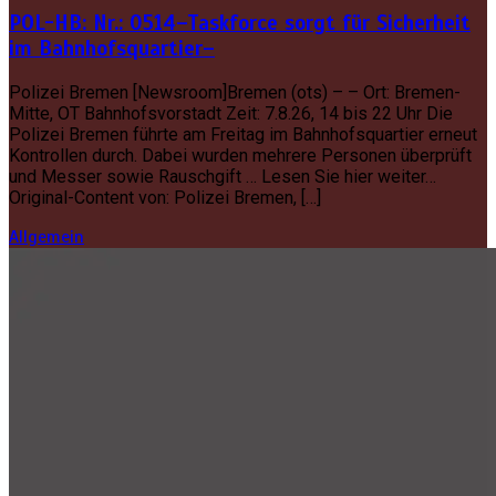
POL-HB: Nr.: 0514–Taskforce sorgt für Sicherheit
im Bahnhofsquartier–
Polizei Bremen [Newsroom]Bremen (ots) – – Ort: Bremen-
Mitte, OT Bahnhofsvorstadt Zeit: 7.8.26, 14 bis 22 Uhr Die
Polizei Bremen führte am Freitag im Bahnhofsquartier erneut
Kontrollen durch. Dabei wurden mehrere Personen überprüft
und Messer sowie Rauschgift … Lesen Sie hier weiter…
Original-Content von: Polizei Bremen, […]
Allgemein