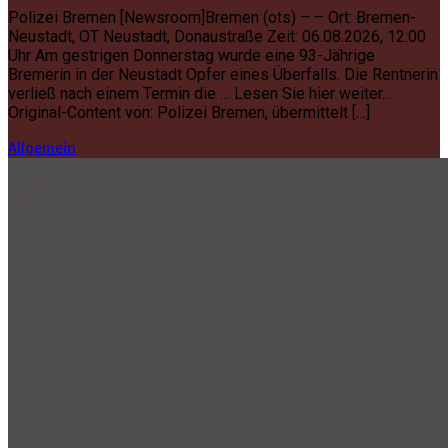
Polizei Bremen [Newsroom]Bremen (ots) – – Ort: Bremen-
Neustadt, OT Neustadt, Donaustraße Zeit: 06.08.2026, 12:00
Uhr Am gestrigen Donnerstag wurde eine 93-Jährige
Bremerin in der Neustadt Opfer eines Überfalls. Die Rentnerin
verließ nach einem Termin die … Lesen Sie hier weiter…
Original-Content von: Polizei Bremen, übermittelt […]
Allgemein