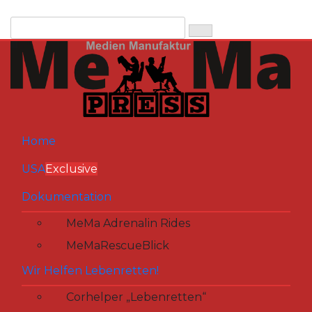
Zum
Inhalt
springen
Home
USA
Exclusive
Dokumentation
MeMa Adrenalin Rides
MeMaRescueBlick
Wir Helfen Lebenretten!
Corhelper „Lebenretten“