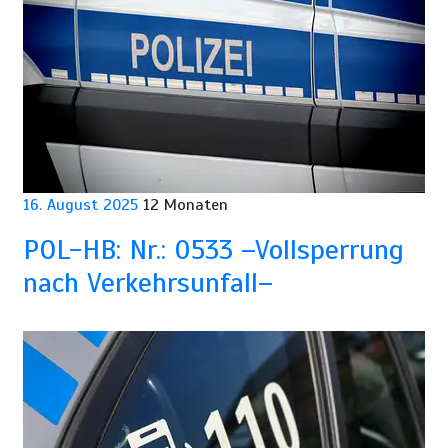
16. August 2025
12 Monaten
POL-HB: Nr.: 0533 –Vollsperrung
nach Verkehrsunfall–