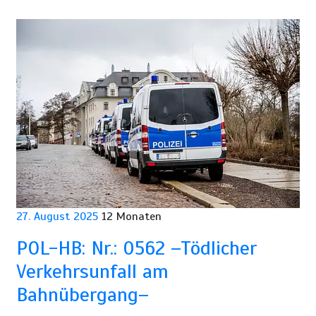
27. August 2025
12 Monaten
POL-HB: Nr.: 0562 –Tödlicher
Verkehrsunfall am
Bahnübergang–