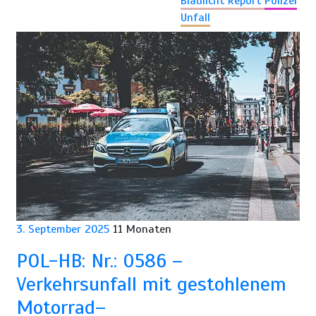
Blaulicht Report
Polizei
Unfall
3. September 2025
11 Monaten
POL-HB: Nr.: 0586 –
Verkehrsunfall mit gestohlenem
Motorrad–