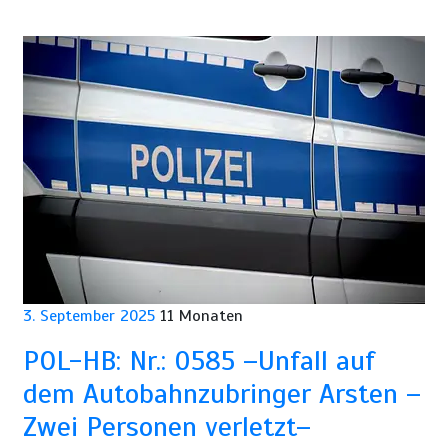
3. September 2025
11 Monaten
POL-HB: Nr.: 0585 –Unfall auf
dem Autobahnzubringer Arsten –
Zwei Personen verletzt–