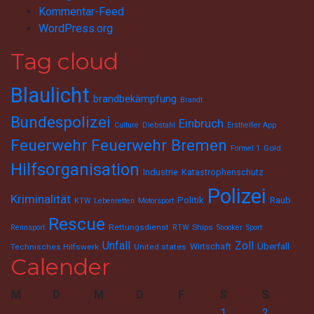
Kommentar-Feed
WordPress.org
Tag cloud
Blaulicht
brandbekämpfung
Brandt
Bundespolizei
Einbruch
Culture
Diebstahl
Ersthelfer App
Feuerwehr
Feuerwehr Bremen
Gold
Formel 1
Hilfsorganisation
Industrie
Katastrophenschutz
Polizei
Kriminalität
Politik
Raub
KTW
Lebenretten
Motorsport
Rescue
Rettungsdienst
Ships
Rennsport
RTW
Snooker
Sport
Unfall
Zoll
Wirtschaft
Überfall
Technisches Hilfswerk
United states
Calender
M
D
M
D
F
S
S
1
2