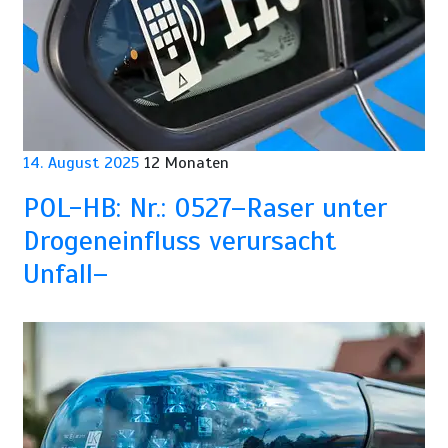
14. August 2025
12 Monaten
POL-HB: Nr.: 0527–Raser unter
Drogeneinfluss verursacht
Unfall–