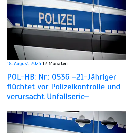
18. August 2025
12 Monaten
POL-HB: Nr.: 0536 –21-Jähriger
flüchtet vor Polizeikontrolle und
verursacht Unfallserie–