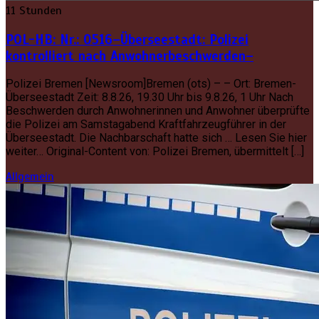
11 Stunden
POL-HB: Nr.: 0516–Überseestadt: Polizei
kontrolliert nach Anwohnerbeschwerden–
Polizei Bremen [Newsroom]Bremen (ots) – – Ort: Bremen-
Überseestadt Zeit: 8.8.26, 19.30 Uhr bis 9.8.26, 1 Uhr Nach
Beschwerden durch Anwohnerinnen und Anwohner überprüfte
die Polizei am Samstagabend Kraftfahrzeugführer in der
Überseestadt. Die Nachbarschaft hatte sich … Lesen Sie hier
weiter… Original-Content von: Polizei Bremen, übermittelt […]
Allgemein