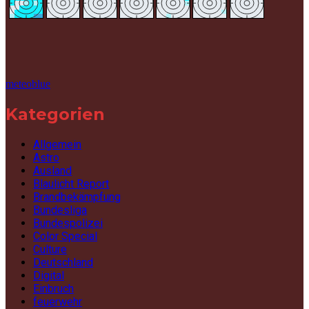
meteoblue
Kategorien
Allgemein
Astro
Ausland
Blaulicht Report
Brandbekämpfung
Bundesliga
Bundespolizei
Color Special
Culture
Deutschland
Digital
Einbruch
feuerwehr