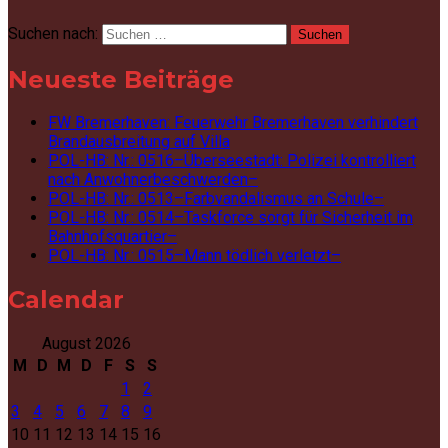
Suchen nach:
Neueste Beiträge
FW Bremerhaven: Feuerwehr Bremerhaven verhindert
Brandausbreitung auf Villa
POL-HB: Nr.: 0516–Überseestadt: Polizei kontrolliert
nach Anwohnerbeschwerden–
POL-HB: Nr.: 0513–Farbvandalismus an Schule–
POL-HB: Nr.: 0514–Taskforce sorgt für Sicherheit im
Bahnhofsquartier–
POL-HB: Nr.: 0515–Mann tödlich verletzt–
Calendar
August 2026
M
D
M
D
F
S
S
1
2
3
4
5
6
7
8
9
10
11
12
13
14
15
16