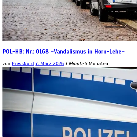
POL-HB: Nr.: 0168 –Vandalismus in Horn-Lehe–
von
PressNord
7. März 2026
1 Minute
5 Monaten