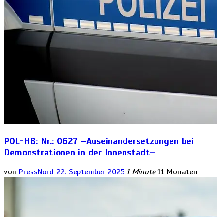
POL-HB: Nr.: 0627 –Auseinandersetzungen bei
Demonstrationen in der Innenstadt–
von
PressNord
22. September 2025
1 Minute
11 Monaten