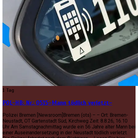
1 Tag
POL-HB: Nr.: 0515–Mann tödlich verletzt–
Polizei Bremen [Newsroom]Bremen (ots) – – Ort: Bremen-
Neustadt, OT Gartenstadt Süd, Kirchweg Zeit: 8.8.26, 16.10
Uhr Am Samstagnachmittag wurde ein 56 Jahre alter Mann bei
einer Auseinandersetzung in der Neustadt tödlich verletzt.