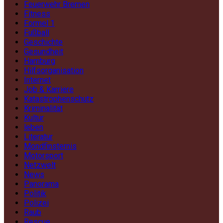
Feuerwehr Bremen
Fitness
Formel 1
Fußball
Geschichte
Gesundheit
Hamburg
Hilfsorganisation
Internet
Job & Karriere
Katastrophenschutz
Kriminalität
Kultur
leben
Literatur
Mondfinsternis
Motorsport
Netzwelt
News
Panorama
Politik
Polizei
Raub
Rescue