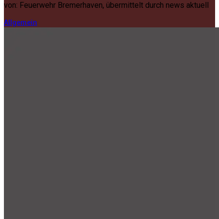
von: Feuerwehr Bremerhaven, übermittelt durch news aktuell
Allgemein