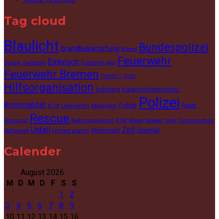
Tag cloud
Blaulicht
Bundespolizei
brandbekämpfung
Brandt
Feuerwehr
Einbruch
Culture
Diebstahl
Ersthelfer App
Feuerwehr Bremen
Gold
Formel 1
Hilfsorganisation
Industrie
Katastrophenschutz
Polizei
Kriminalität
Politik
Raub
KTW
Lebenretten
Motorsport
Rescue
Rettungsdienst
Ships
Technisches
Rennsport
RTW
Snooker
Sport
Unfall
Zoll
Wirtschaft
Überfall
Hilfswerk
United states
Calender
August 2026
M
D
M
D
F
S
S
1
2
3
4
5
6
7
8
9
10
11
12
13
14
15
16