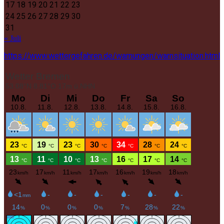
17
18
19
20
21
22
23
24
25
26
27
28
29
30
31
« Juli
https://www.wettergefahren.de/warnungen/warnsituation.html