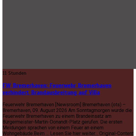
11 Stunden
FW Bremerhaven: Feuerwehr Bremerhaven
verhindert Brandausbreitung auf Villa
Feuerwehr Bremerhaven [Newsroom] Bremerhaven (ots) –
Bremerhaven, 09. August 2026 Am Sonntagmorgen wurde die
Feuerwehr Bremerhaven zu einem Brandeinsatz am
Bürgermeister-Martin-Donandt-Platz gerufen. Die ersten
Meldungen sprachen von einem Feuer an einem
Wohngebäude.Beim … Lesen Sie hier weiter… Original-Content