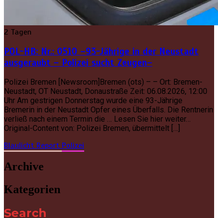
2 Tagen
POL-HB: Nr.: 0510 –93-Jährige in der Neustadt
ausgeraubt – Polizei sucht Zeugen–
Polizei Bremen [Newsroom]Bremen (ots) – – Ort: Bremen-
Neustadt, OT Neustadt, Donaustraße Zeit: 06.08.2026, 12:00
Uhr Am gestrigen Donnerstag wurde eine 93-Jährige
Bremerin in der Neustadt Opfer eines Überfalls. Die Rentnerin
verließ nach einem Termin die … Lesen Sie hier weiter…
Original-Content von: Polizei Bremen, übermittelt […]
Blaulicht Report
Polizei
Archive
Kategorien
Search