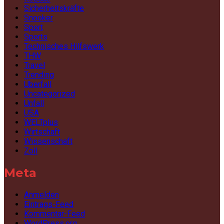
Sicherheitskräfte
Snooker
Sport
Sports
Technisches Hilfswerk
THW
Travel
Trending
Überfall
Uncategorized
Unfall
USA
WELTplus
Wirtschaft
Wissenschaft
Zoll
Meta
Anmelden
Eintrags-Feed
Kommentar-Feed
WordPress.org