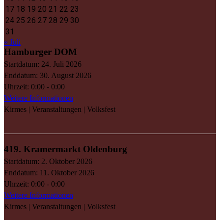
17
18
19
20
21
22
23
24
25
26
27
28
29
30
31
« Juli
Hamburger DOM
Startdatum:
24. Juli 2026
Enddatum:
30. August 2026
Uhrzeit:
0:00 - 0:00
Weitere Informationen
Kirmes | Veranstaltungen | Volksfest
419. Kramermarkt Oldenburg
Startdatum:
2. Oktober 2026
Enddatum:
11. Oktober 2026
Uhrzeit:
0:00 - 0:00
Weitere Informationen
Kirmes | Veranstaltungen | Volksfest