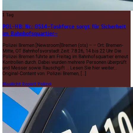
1 Tag
POL-HB: Nr.: 0514–Taskforce sorgt für Sicherheit
im Bahnhofsquartier–
Polizei Bremen [Newsroom]Bremen (ots) – – Ort: Bremen-
Mitte, OT Bahnhofsvorstadt Zeit: 7.8.26, 14 bis 22 Uhr Die
Polizei Bremen führte am Freitag im Bahnhofsquartier erneut
Kontrollen durch. Dabei wurden mehrere Personen überprüft
und Messer sowie Rauschgift … Lesen Sie hier weiter…
Original-Content von: Polizei Bremen, […]
Blaulicht Report
Polizei