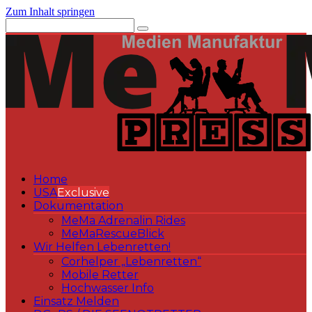
Zum Inhalt springen
Home
USA
Exclusive
Dokumentation
MeMa Adrenalin Rides
MeMaRescueBlick
Wir Helfen Lebenretten!
Corhelper „Lebenretten“
Mobile Retter
Hochwasser Info
Einsatz Melden