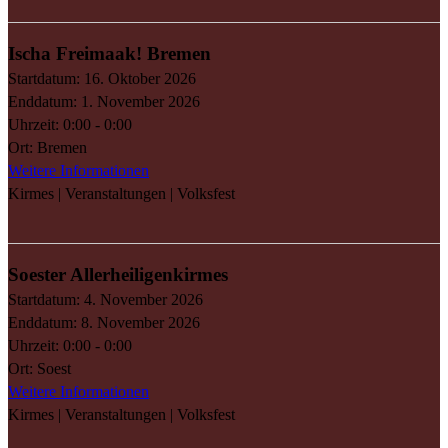
Ischa Freimaak! Bremen
Startdatum:
16. Oktober 2026
Enddatum:
1. November 2026
Uhrzeit:
0:00 - 0:00
Ort:
Bremen
Weitere Informationen
Kirmes | Veranstaltungen | Volksfest
Soester Allerheiligenkirmes
Startdatum:
4. November 2026
Enddatum:
8. November 2026
Uhrzeit:
0:00 - 0:00
Ort:
Soest
Weitere Informationen
Kirmes | Veranstaltungen | Volksfest