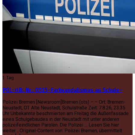
1 Tag
POL-HB: Nr.: 0513–Farbvandalismus an Schule–
Polizei Bremen [Newsroom]Bremen (ots) – – Ort: Bremen-
Neustadt, OT Alte Neustadt, Schulstraße Zeit: 7.8.26, 23.35
Uhr Unbekannte beschmierten am Freitag die Außenfassade
eines Schulgebäudes in der Neustadt mit unter anderen
polizeifeindlichen Parolen. Die Polizei … Lesen Sie hier
weiter… Original-Content von: Polizei Bremen, übermittelt