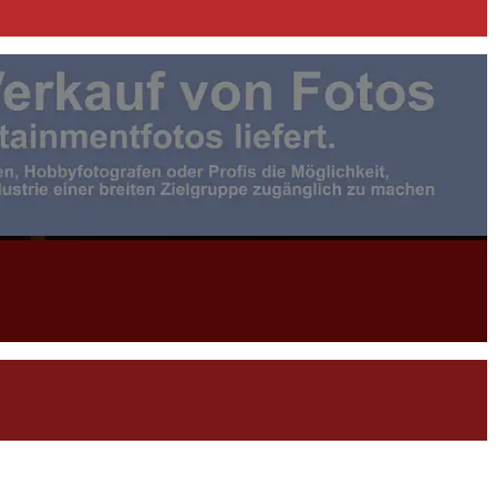
otojournalist:in |