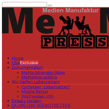
Zum
Inhalt
springen
Home
USA
Exclusive
Dokumentation
MeMa Adrenalin Rides
MeMaRescueBlick
Wir Helfen Lebenretten!
Corhelper „Lebenretten“
Mobile Retter
Hochwasser Info
Einsatz Melden
DGzRS / DIE SEENOTRETTER