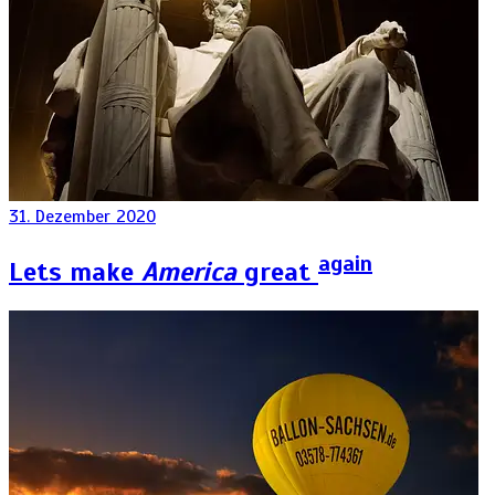
31. Dezember 2020
again
Lets make
America
great