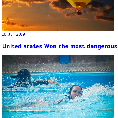
16. Juli 2019
United states Won the most dangerous 