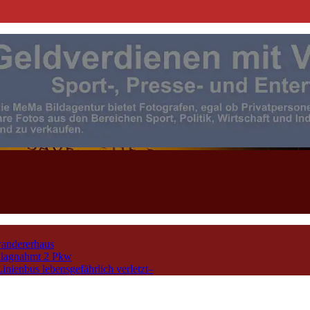
| Events | Sport | Presse- u. F
andererhaus
chlagnahmt 2 Pkw
nienbus lebensgefährlich verletzt–