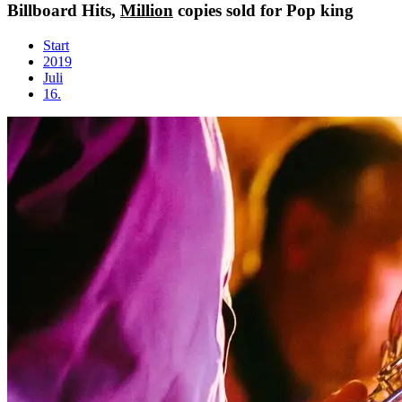
Billboard Hits,
Million
copies sold for Pop king
Start
2019
Juli
16.