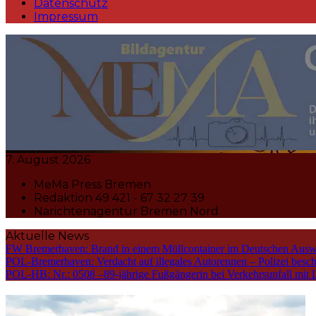
Datenschutz
Impressum
MeMa Press Nachrichtenagentur 
7. August 2026
MeMa Press Bremen
Redaktion 49 421 - 67 32 27 39
Narichtenagentur Bremen Nord
Aktuelle News
FW Bremerhaven: Brand in einem Müllcontainer im Deutschen Ausw
POL-Bremerhaven: Verdacht auf illegales Autorennen – Polizei bes
POL-HB: Nr.: 0508 –89-jährige Fußgängerin bei Verkehrsunfall mit Li