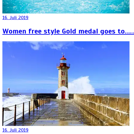
16. Juli 2019
Women free style
Gold
medal goes to…
16. Juli 2019