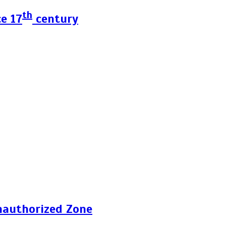
th
e 17
century
nauthorized Zone