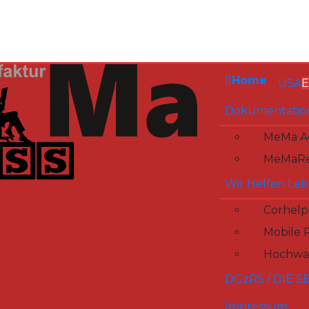
Home
USA
E
Dokumentatio
MeMa Ad
MeMaRe
Wir Helfen Leb
Corhelp
Mobile 
Hochwas
DGzRS / DIE 
Impressum