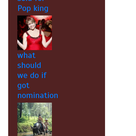
Pop king
what
should
we do if
got
nomination