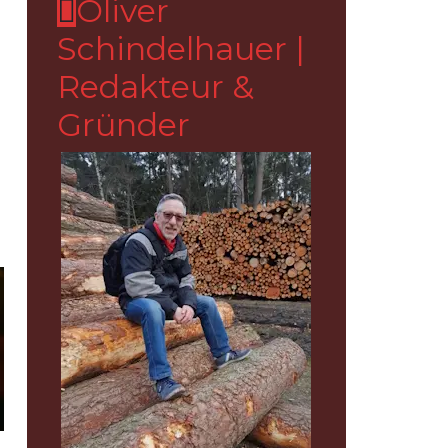
Oliver
Schindelhauer |
Redakteur &
Gründer