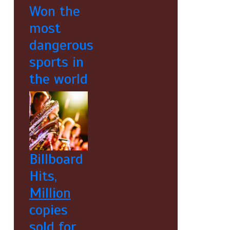
Won the
most
dangerous
sports in
the world
Billboard
Hits,
Million
copies
sold for