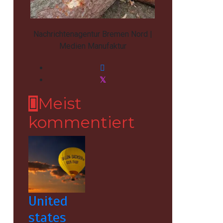
Nachrichtenagentur Bremen Nord |
Medien Manufaktur
Meist
kommentiert
United
states