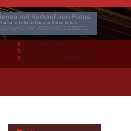
MeMa Press Bremen
Redaktion 49 421 - 67 32 27 39
Narichtenagentur Bremen Nord