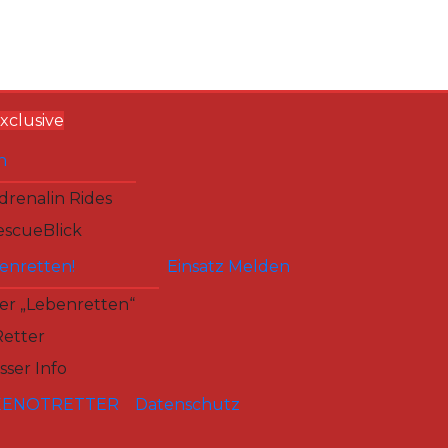
xclusive
n
renalin Rides
scueBlick
enretten!
Einsatz Melden
er „Lebenretten“
Retter
ser Info
SEENOTRETTER
Datenschutz