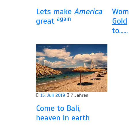
Lets make
America
Wome
again
great
Gold
to……
15. Juli 2019
7 Jahren
Come to Bali,
heaven in earth