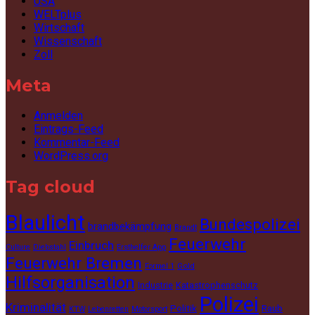
USA
WELTplus
Wirtschaft
Wissenschaft
Zoll
Meta
Anmelden
Eintrags-Feed
Kommentar-Feed
WordPress.org
Tag cloud
Blaulicht
Bundespolizei
brandbekämpfung
Brandt
Feuerwehr
Einbruch
Culture
Diebstahl
Ersthelfer App
Feuerwehr Bremen
Gold
Formel 1
Hilfsorganisation
Industrie
Katastrophenschutz
Polizei
Kriminalität
Politik
Raub
KTW
Lebenretten
Motorsport