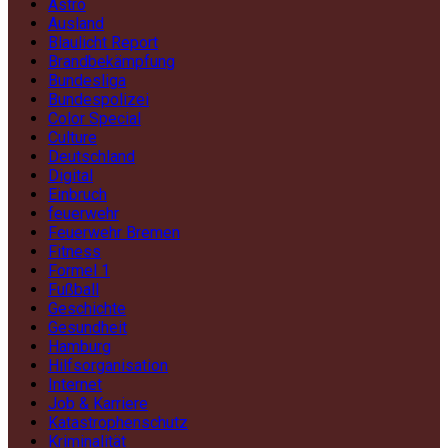
Astro
Ausland
Blaulicht Report
Brandbekämpfung
Bundesliga
Bundespolizei
Color Special
Culture
Deutschland
Digital
Einbruch
feuerwehr
Feuerwehr Bremen
Fitness
Formel 1
Fußball
Geschichte
Gesundheit
Hamburg
Hilfsorganisation
Internet
Job & Karriere
Katastrophenschutz
Kriminalität