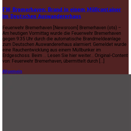
FW Bremerhaven: Brand in einem Müllcontainer
im Deutschen Auswandererhaus
Feuerwehr Bremerhaven [Newsroom] Bremerhaven (ots) –
Am heutigen Vormittag wurde die Feuerwehr Bremerhaven
gegen 9:35 Uhr durch die automatische Brandmeldeanlage
zum Deutschen Auswandererhaus alarmiert. Gemeldet wurde
eine Rauchentwicklung aus einem Müllbunker im
Erdgeschoss. Beim … Lesen Sie hier weiter… Original-Content
von: Feuerwehr Bremerhaven, übermittelt durch […]
Allgemein