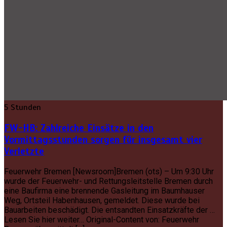
5 Stunden
FW-HB: Zahlreiche Einsätze in den
Vormittagsstunden sorgen für insgesamt vier
Verletzte
Feuerwehr Bremen [Newsroom]Bremen (ots) – Um 9:30 Uhr
wurde der Feuerwehr- und Rettungsleitstelle Bremen durch
eine Baufirma eine brennende Gasleitung im Baumhauser
Weg, Ortsteil Habenhausen, gemeldet. Diese wurde bei
Bauarbeiten beschädigt. Die entsandten Einsatzkräfte der …
Lesen Sie hier weiter… Original-Content von: Feuerwehr