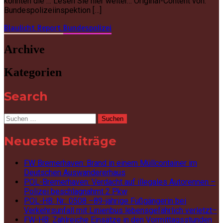
konnten die … Lesen Sie hier weiter… Original-Content von:
Bundespolizeiinspektion […]
Blaulicht Report
Bundespolizei
Archive
Kategorien
Search
Suchen
nach:
Neueste Beiträge
FW Bremerhaven: Brand in einem Müllcontainer im
Deutschen Auswandererhaus
POL-Bremerhaven: Verdacht auf illegales Autorennen –
Polizei beschlagnahmt 2 Pkw
POL-HB: Nr.: 0508 –89-jährige Fußgängerin bei
Verkehrsunfall mit Linienbus lebensgefährlich verletzt–
FW-HB: Zahlreiche Einsätze in den Vormittagsstunden