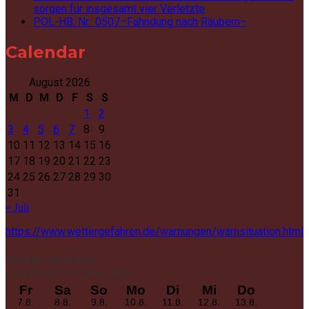
sorgen für insgesamt vier Verletzte
POL-HB: Nr.: 0507–Fahndung nach Räubern–
Calendar
August 2026
M
D
M
D
F
S
S
1
2
3
4
5
6
7
8
9
10
11
12
13
14
15
16
17
18
19
20
21
22
23
24
25
26
27
28
29
30
31
« Juli
https://www.wettergefahren.de/warnungen/warnsituation.html