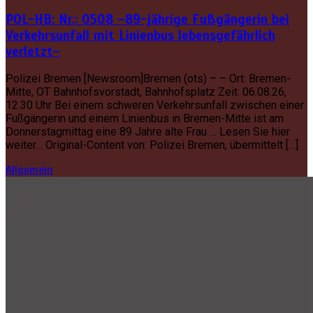
POL-HB: Nr.: 0508 –89-jährige Fußgängerin bei
Verkehrsunfall mit Linienbus lebensgefährlich
verletzt–
Polizei Bremen [Newsroom]Bremen (ots) – – Ort: Bremen-
Mitte, OT Bahnhofsvorstadt, Bahnhofsplatz Zeit: 06.08.26,
12.30 Uhr Bei einem schweren Verkehrsunfall zwischen einer
Fußgängerin und einem Linienbus in Bremen-Mitte ist am
Donnerstagmittag eine 89 Jahre alte Frau … Lesen Sie hier
weiter… Original-Content von: Polizei Bremen, übermittelt […]
Allgemein