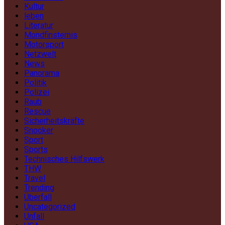
Kultur
leben
Literatur
Mondfinsternis
Motorsport
Netzwelt
News
Panorama
Politik
Polizei
Raub
Rescue
Sicherheitskräfte
Snooker
Sport
Sports
Technisches Hilfswerk
THW
Travel
Trending
Überfall
Uncategorized
Unfall