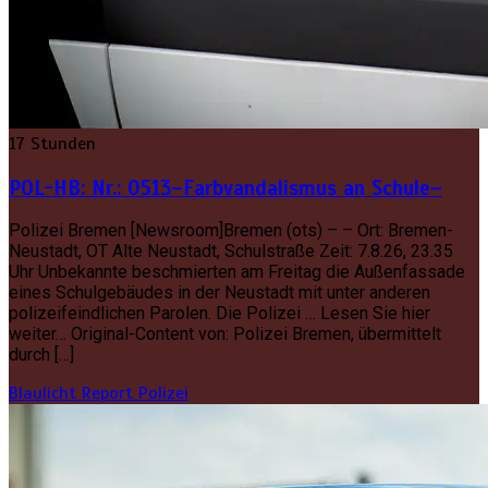
17 Stunden
POL-HB: Nr.: 0513–Farbvandalismus an Schule–
Polizei Bremen [Newsroom]Bremen (ots) – – Ort: Bremen-
Neustadt, OT Alte Neustadt, Schulstraße Zeit: 7.8.26, 23.35
Uhr Unbekannte beschmierten am Freitag die Außenfassade
eines Schulgebäudes in der Neustadt mit unter anderen
polizeifeindlichen Parolen. Die Polizei … Lesen Sie hier
weiter… Original-Content von: Polizei Bremen, übermittelt
durch […]
Blaulicht Report
Polizei