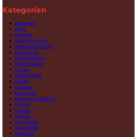
Kategorien
Allgemein
Astro
Ausland
Blaulicht Report
Brandbekämpfung
Bundesliga
Bundespolizei
Color Special
Culture
Deutschland
Digital
Einbruch
feuerwehr
Feuerwehr Bremen
Fitness
Formel 1
Fußball
Geschichte
Gesundheit
Hamburg