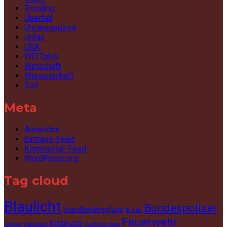
Trending
Überfall
Uncategorized
Unfall
USA
WELTplus
Wirtschaft
Wissenschaft
Zoll
Meta
Anmelden
Eintrags-Feed
Kommentar-Feed
WordPress.org
Tag cloud
Blaulicht
Bundespolizei
brandbekämpfung
Brandt
Feuerwehr
Einbruch
Culture
Diebstahl
Ersthelfer App