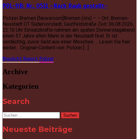
POL-HB: Nr.: 0511 –Nach Raub gestellt–
Polizei Bremen [Newsroom]Bremen (ots) – – Ort: Bremen-
Neustadt OT Südervorstadt, Gastfeldstraße Zeit: 06.08.2026,
22:10 Uhr Einsatzkräfte nahmen am späten Donnerstagabend
einen 51 Jahre alten Mann in der Neustadt fest. Er ist
verdächtig, zuvor Geld aus einer Moschee … Lesen Sie hier
weiter… Original-Content von: Polizei […]
Blaulicht Report
Polizei
Archive
Kategorien
Search
Suchen
nach:
Neueste Beiträge