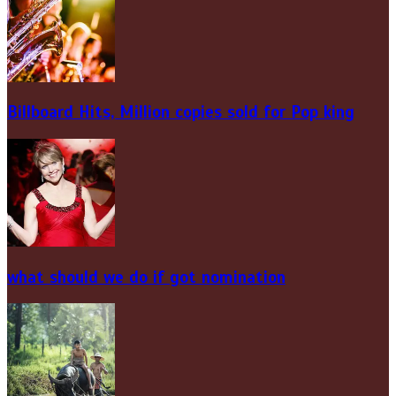
Billboard Hits,
Million
copies sold for Pop king
what should we do if got nomination