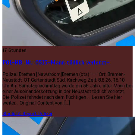
17 Stunden
POL-HB: Nr.: 0515–Mann tödlich verletzt–
Polizei Bremen [Newsroom]Bremen (ots) – – Ort: Bremen-
Neustadt, OT Gartenstadt Süd, Kirchweg Zeit: 8.8.26, 16.10
Uhr Am Samstagnachmittag wurde ein 56 Jahre alter Mann bei
einer Auseinandersetzung in der Neustadt tödlich verletzt.
Die Polizei fahndet nach dem flüchtigen … Lesen Sie hier
weiter… Original-Content von: […]
Blaulicht Report
Polizei