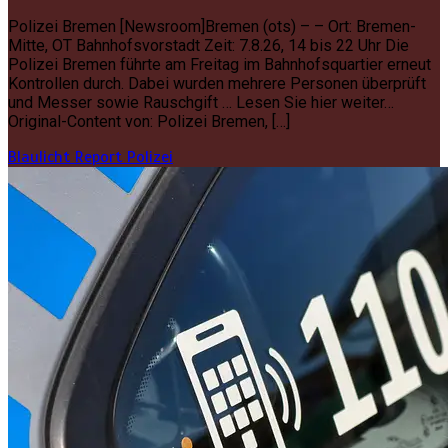
Polizei Bremen [Newsroom]Bremen (ots) – – Ort: Bremen-
Mitte, OT Bahnhofsvorstadt Zeit: 7.8.26, 14 bis 22 Uhr Die
Polizei Bremen führte am Freitag im Bahnhofsquartier erneut
Kontrollen durch. Dabei wurden mehrere Personen überprüft
und Messer sowie Rauschgift … Lesen Sie hier weiter…
Original-Content von: Polizei Bremen, […]
Blaulicht Report
Polizei