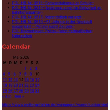
POL-HB: Nr.: 0513–Farbvandalismus an Schule–
POL-HB: Nr.: 0514–Taskforce sorgt für Sicherheit im
Bahnhofsquartier–
POL-HB: Nr.: 0515–Mann tödlich verletzt–
POL-HB: Nr.: 0510 –93-Jährige in der Neustadt
ausgeraubt – Polizei sucht Zeugen–
POL-Bremerhaven: Polizei fasst mutmaßlichen
Fahrraddieb
Calendar
Mai 2026
M
D
M
D
F
S
S
1
2
3
4
5
6
7
8
9
10
11
12
13
14
15
16
17
18
19
20
21
22
23
24
25
26
27
28
29
30
31
« Apr.
Juni »
https://www.wettergefahren.de/warnungen/warnsituation.html