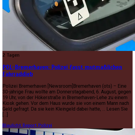
2 Tagen
POL-Bremerhaven: Polizei fasst mutmaßlichen
Fahrraddieb
Polizei Bremerhaven [Newsroom]Bremerhaven (ots) – Eine
30-jährige Frau wollte am Donnerstagabend, 6. August, gegen
19 Uhr, von der Hökerstraße in Bremerhaven-Lehe zu einem
Kiosk gehen. Vor dem Haus wurde sie von einem Mann nach
Geld gefragt. Da sie kein Kleingeld dabei hatte, … Lesen Sie
[…]
Blaulicht Report
Polizei