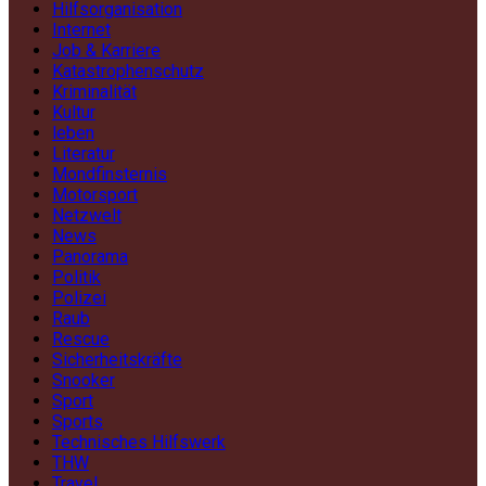
Hilfsorganisation
Internet
Job & Karriere
Katastrophenschutz
Kriminalität
Kultur
leben
Literatur
Mondfinsternis
Motorsport
Netzwelt
News
Panorama
Politik
Polizei
Raub
Rescue
Sicherheitskräfte
Snooker
Sport
Sports
Technisches Hilfswerk
THW
Travel