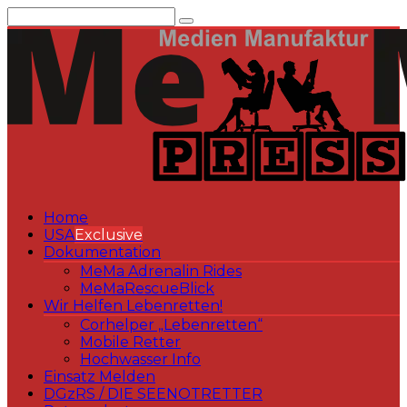
Zum
Inhalt
springen
Home
USA
Exclusive
Dokumentation
MeMa Adrenalin Rides
MeMaRescueBlick
Wir Helfen Lebenretten!
Corhelper „Lebenretten“
Mobile Retter
Hochwasser Info
Einsatz Melden
DGzRS / DIE SEENOTRETTER