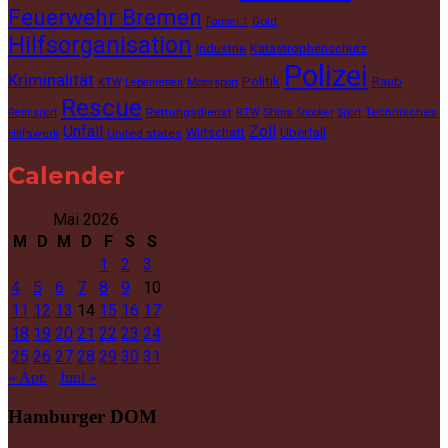
Feuerwehr Bremen
Gold
Formel 1
Hilfsorganisation
Industrie
Katastrophenschutz
Polizei
Kriminalität
Politik
Raub
KTW
Lebenretten
Motorsport
Rescue
Rettungsdienst
Ships
Technisches
Rennsport
RTW
Snooker
Sport
Unfall
Zoll
Wirtschaft
Überfall
Hilfswerk
United states
Calender
Mai 2026
M
D
M
D
F
S
S
1
2
3
4
5
6
7
8
9
10
11
12
13
14
15
16
17
18
19
20
21
22
23
24
25
26
27
28
29
30
31
« Apr.
Juni »
Hamburger DOM