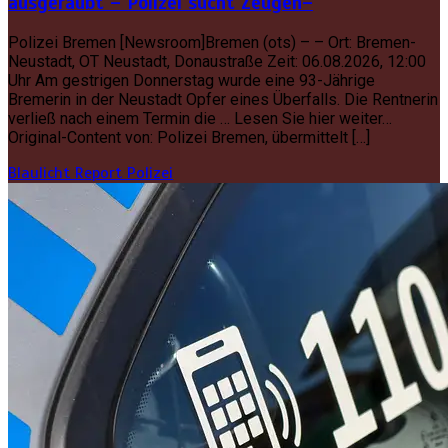
ausgeraubt – Polizei sucht Zeugen–
Polizei Bremen [Newsroom]Bremen (ots) – – Ort: Bremen-
Neustadt, OT Neustadt, Donaustraße Zeit: 06.08.2026, 12:00
Uhr Am gestrigen Donnerstag wurde eine 93-Jährige
Bremerin in der Neustadt Opfer eines Überfalls. Die Rentnerin
verließ nach einem Termin die … Lesen Sie hier weiter…
Original-Content von: Polizei Bremen, übermittelt […]
Blaulicht Report
Polizei