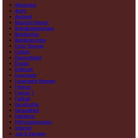
Allgemein
Astro
Ausland
Blaulicht Report
Brandbekämpfung
Bundesliga
Bundespolizei
Color Special
Culture
Deutschland
Digital
Einbruch
feuerwehr
Feuerwehr Bremen
Fitness
Formel 1
Fußball
Geschichte
Gesundheit
Hamburg
Hilfsorganisation
Internet
Job & Karriere