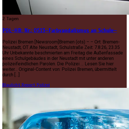
2 Tagen
POL-HB: Nr.: 0513–Farbvandalismus an Schule–
Polizei Bremen [Newsroom]Bremen (ots) – – Ort: Bremen-
Neustadt, OT Alte Neustadt, Schulstraße Zeit: 7.8.26, 23.35
Uhr Unbekannte beschmierten am Freitag die Außenfassade
eines Schulgebäudes in der Neustadt mit unter anderen
polizeifeindlichen Parolen. Die Polizei … Lesen Sie hier
weiter… Original-Content von: Polizei Bremen, übermittelt
durch […]
Blaulicht Report
Polizei