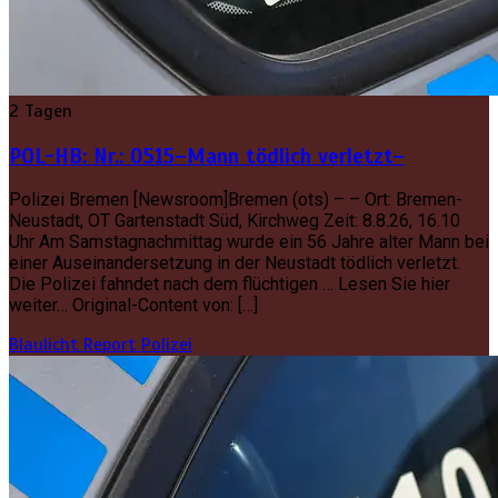
2 Tagen
POL-HB: Nr.: 0515–Mann tödlich verletzt–
Polizei Bremen [Newsroom]Bremen (ots) – – Ort: Bremen-
Neustadt, OT Gartenstadt Süd, Kirchweg Zeit: 8.8.26, 16.10
Uhr Am Samstagnachmittag wurde ein 56 Jahre alter Mann bei
einer Auseinandersetzung in der Neustadt tödlich verletzt.
Die Polizei fahndet nach dem flüchtigen … Lesen Sie hier
weiter… Original-Content von: […]
Blaulicht Report
Polizei