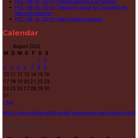
POL-HB: Nr.: 0513–Farbvandalismus an Schule–
POL-HB: Nr.: 0514–Taskforce sorgt für Sicherheit im
Bahnhofsquartier–
POL-HB: Nr.: 0515–Mann tödlich verletzt–
Calendar
August 2026
M
D
M
D
F
S
S
1
2
3
4
5
6
7
8
9
10
11
12
13
14
15
16
17
18
19
20
21
22
23
24
25
26
27
28
29
30
31
« Juli
https://www.wettergefahren.de/warnungen/warnsituation.html