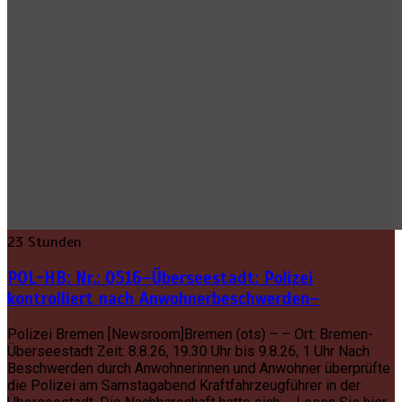
23 Stunden
POL-HB: Nr.: 0516–Überseestadt: Polizei
kontrolliert nach Anwohnerbeschwerden–
Polizei Bremen [Newsroom]Bremen (ots) – – Ort: Bremen-
Überseestadt Zeit: 8.8.26, 19.30 Uhr bis 9.8.26, 1 Uhr Nach
Beschwerden durch Anwohnerinnen und Anwohner überprüfte
die Polizei am Samstagabend Kraftfahrzeugführer in der