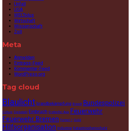
Unfall
USA
WELTplus
Wirtschaft
Wissenschaft
Zoll
Meta
Anmelden
Eintrags-Feed
Kommentar-Feed
WordPress.org
Tag cloud
Blaulicht
Bundespolizei
brandbekämpfung
Brandt
Feuerwehr
Einbruch
Culture
Diebstahl
Ersthelfer App
Feuerwehr Bremen
Gold
Formel 1
Hilfsorganisation
Industrie
Katastrophenschutz