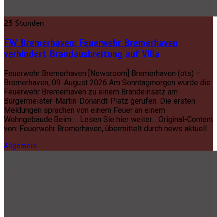
23 Stunden
FW Bremerhaven: Feuerwehr Bremerhaven
verhindert Brandausbreitung auf Villa
Feuerwehr Bremerhaven [Newsroom] Bremerhaven (ots) –
Bremerhaven, 09. August 2026 Am Sonntagmorgen wurde die
Feuerwehr Bremerhaven zu einem Brandeinsatz am
Bürgermeister-Martin-Donandt-Platz gerufen. Die ersten
Meldungen sprachen von einem Feuer an einem
Wohngebäude.Beim … Lesen Sie hier weiter… Original-Content
von: Feuerwehr Bremerhaven, übermittelt durch news aktuell
Allgemein