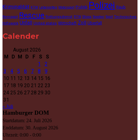
Polizei
Kriminalität
Politik
Raub
KTW
Lebenretten
Motorsport
Rescue
Rettungsdienst
Ships
Technisches
Rennsport
RTW
Snooker
Sport
Unfall
Zoll
Wirtschaft
Überfall
Hilfswerk
United states
Calender
August 2026
M
D
M
D
F
S
S
1
2
3
4
5
6
7
8
9
10
11
12
13
14
15
16
17
18
19
20
21
22
23
24
25
26
27
28
29
30
31
« Juli
Hamburger DOM
Startdatum:
24. Juli 2026
Enddatum:
30. August 2026
Uhrzeit:
0:00 - 0:00