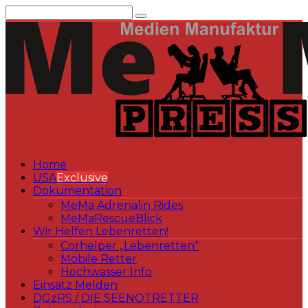
Zum
Inhalt
springen
Home
USA
Exclusive
Dokumentation
MeMa Adrenalin Rides
MeMaRescueBlick
Wir Helfen Lebenretten!
Corhelper „Lebenretten“
Mobile Retter
Hochwasser Info
Einsatz Melden
DGzRS / DIE SEENOTRETTER