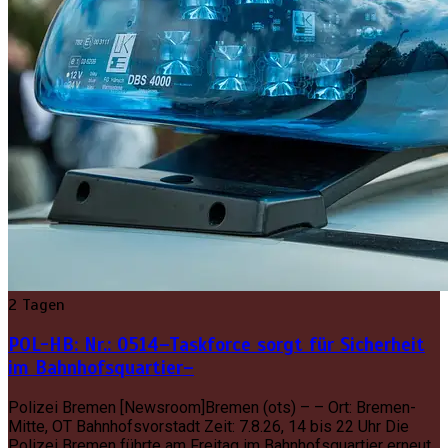
2 Tagen
POL-HB: Nr.: 0514–Taskforce sorgt für Sicherheit
im Bahnhofsquartier–
Polizei Bremen [Newsroom]Bremen (ots) – – Ort: Bremen-
Mitte, OT Bahnhofsvorstadt Zeit: 7.8.26, 14 bis 22 Uhr Die
Polizei Bremen führte am Freitag im Bahnhofsquartier erneut