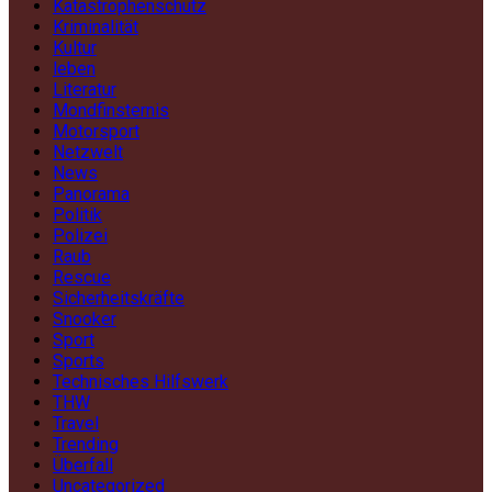
Katastrophenschutz
Kriminalität
Kultur
leben
Literatur
Mondfinsternis
Motorsport
Netzwelt
News
Panorama
Politik
Polizei
Raub
Rescue
Sicherheitskräfte
Snooker
Sport
Sports
Technisches Hilfswerk
THW
Travel
Trending
Überfall
Uncategorized