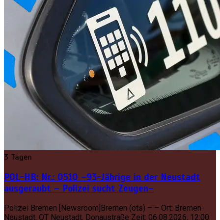
3 Tagen
POL-HB: Nr.: 0510 –93-Jährige in der Neustadt
ausgeraubt – Polizei sucht Zeugen–
Polizei Bremen [Newsroom]Bremen (ots) – – Ort: Bremen-
Neustadt, OT Neustadt, Donaustraße Zeit: 06.08.2026, 12:00