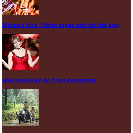
Billboard Hits,
Million
copies sold for Pop king
what should we do if got nomination