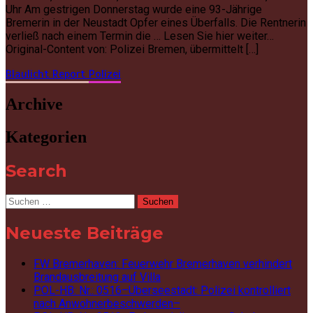
Uhr Am gestrigen Donnerstag wurde eine 93-Jährige
Bremerin in der Neustadt Opfer eines Überfalls. Die Rentnerin
verließ nach einem Termin die … Lesen Sie hier weiter…
Original-Content von: Polizei Bremen, übermittelt […]
Blaulicht Report
Polizei
Archive
Kategorien
Search
Suchen
nach:
Neueste Beiträge
FW Bremerhaven: Feuerwehr Bremerhaven verhindert
Brandausbreitung auf Villa
POL-HB: Nr.: 0516–Überseestadt: Polizei kontrolliert
nach Anwohnerbeschwerden–