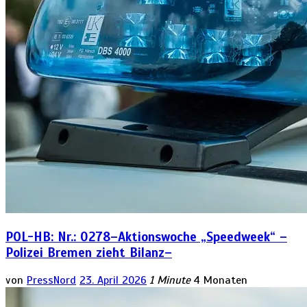
POL-HB: Nr.: 0278–Aktionswoche „Speedweek“ –
Polizei Bremen zieht Bilanz–
von
PressNord
23. April 2026
1 Minute
4 Monaten