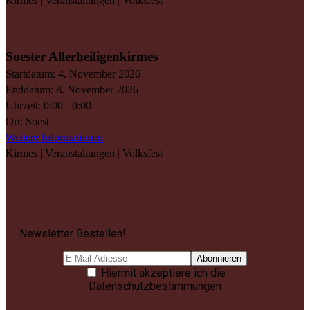
Kirmes | Veranstaltungen | Volksfest
Soester Allerheiligenkirmes
Startdatum:
4. November 2026
Enddatum:
8. November 2026
Uhrzeit:
0:00 - 0:00
Ort:
Soest
Weitere Informationen
Kirmes | Veranstaltungen | Volksfest
Newsletter Bestellen!
Hiermit akzeptiere ich die
Datenschutzbestimmungen