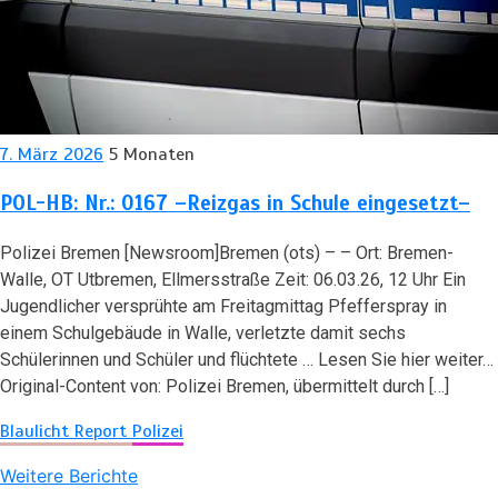
7. März 2026
5 Monaten
POL-HB: Nr.: 0167 –Reizgas in Schule eingesetzt–
Polizei Bremen [Newsroom]Bremen (ots) – – Ort: Bremen-
Walle, OT Utbremen, Ellmersstraße Zeit: 06.03.26, 12 Uhr Ein
Jugendlicher versprühte am Freitagmittag Pfefferspray in
einem Schulgebäude in Walle, verletzte damit sechs
Schülerinnen und Schüler und flüchtete … Lesen Sie hier weiter…
Original-Content von: Polizei Bremen, übermittelt durch […]
Blaulicht Report
Polizei
Weitere Berichte