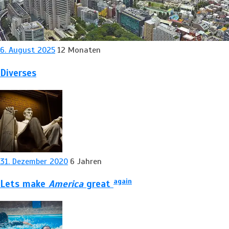
6. August 2025
12 Monaten
Diverses
31. Dezember 2020
6 Jahren
again
Lets make
America
great