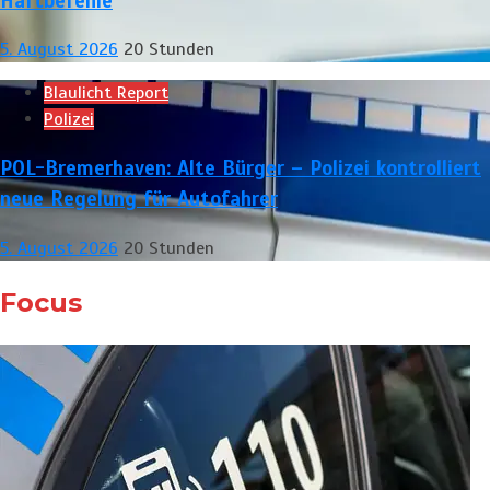
Haftbefehle
5. August 2026
20 Stunden
Blaulicht Report
Polizei
POL-Bremerhaven: Alte Bürger – Polizei kontrolliert
neue Regelung für Autofahrer
5. August 2026
20 Stunden
Focus