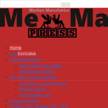
Zum
Inhalt
springen
Home
USA
Exclusive
Dokumentation
MeMa Adrenalin Rides
MeMaRescueBlick
Wir Helfen Lebenretten!
Corhelper „Lebenretten“
Mobile Retter
Hochwasser Info
Einsatz Melden
DGzRS / DIE SEENOTRETTER