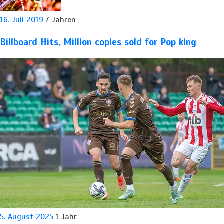
16. Juli 2019
7 Jahren
Billboard Hits,
Million
copies sold for Pop king
5. August 2025
1 Jahr