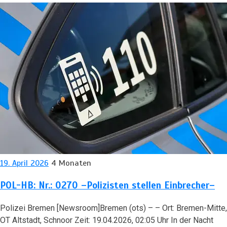
19. April 2026
4 Monaten
POL-HB: Nr.: 0270 –Polizisten stellen Einbrecher–
Polizei Bremen [Newsroom]Bremen (ots) – – Ort: Bremen-Mitte,
OT Altstadt, Schnoor Zeit: 19.04.2026, 02:05 Uhr In der Nacht