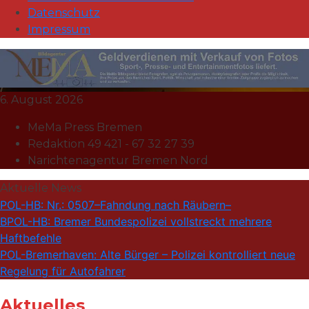
Datenschutz
Impressum
MeMa Press
6. August 2026
Nachrichtenagentur | Events |
MeMa Press Bremen
Sport | Presse- u.
Redaktion 49 421 - 67 32 27 39
Narichtenagentur Bremen Nord
Fotojournalist:in |
Aktuelle News
POL-HB: Nr.: 0507–Fahndung nach Räubern–
BPOL-HB: Bremer Bundespolizei vollstreckt mehrere
Haftbefehle
POL-Bremerhaven: Alte Bürger – Polizei kontrolliert neue
Regelung für Autofahrer
Aktuelles