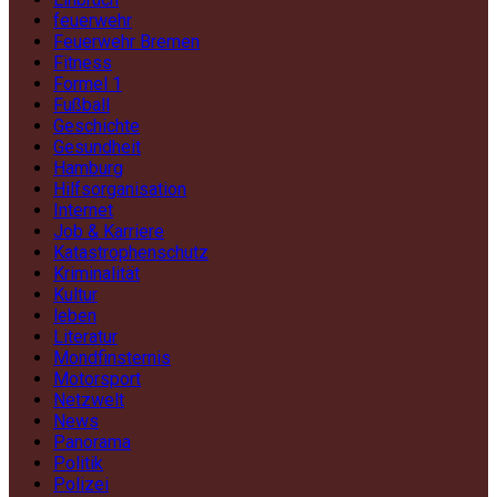
feuerwehr
Feuerwehr Bremen
Fitness
Formel 1
Fußball
Geschichte
Gesundheit
Hamburg
Hilfsorganisation
Internet
Job & Karriere
Katastrophenschutz
Kriminalität
Kultur
leben
Literatur
Mondfinsternis
Motorsport
Netzwelt
News
Panorama
Politik
Polizei