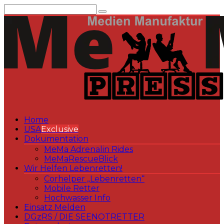
Zum
Inhalt
springen
Home
USA
Exclusive
Dokumentation
MeMa Adrenalin Rides
MeMaRescueBlick
Wir Helfen Lebenretten!
Corhelper „Lebenretten“
Mobile Retter
Hochwasser Info
Einsatz Melden
DGzRS / DIE SEENOTRETTER