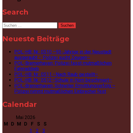
Search
Suchen
nach:
Neueste Beiträge
POL-HB: Nr.: 0510 –93-Jährige in der Neustadt
ausgeraubt – Polizei sucht Zeugen–
POL-Bremerhaven: Polizei fasst mutmaßlichen
Fahrraddieb
POL-HB: Nr.: 0511 –Nach Raub gestellt–
POL-HB: Nr.: 0512–Schule in Horn beschmiert–
POL-Bremerhaven: Schneller Ermittlungserfolg –
Polizei nimmt mutmaßlichen Einbrecher fest
Calendar
Mai 2026
M
D
M
D
F
S
S
1
2
3