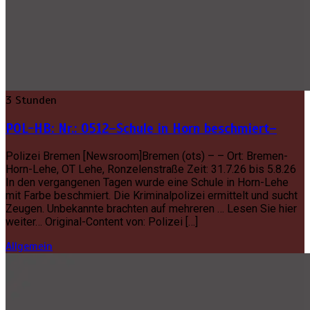
3 Stunden
POL-HB: Nr.: 0512–Schule in Horn beschmiert–
Polizei Bremen [Newsroom]Bremen (ots) – – Ort: Bremen-
Horn-Lehe, OT Lehe, Ronzelenstraße Zeit: 31.7.26 bis 5.8.26
In den vergangenen Tagen wurde eine Schule in Horn-Lehe
mit Farbe beschmiert. Die Kriminalpolizei ermittelt und sucht
Zeugen. Unbekannte brachten auf mehreren … Lesen Sie hier
weiter… Original-Content von: Polizei […]
Allgemein