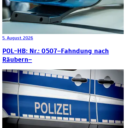
5. August 2026
POL-HB: Nr.: 0507–Fahndung nach
Räubern–