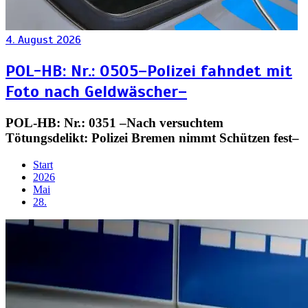
4. August 2026
POL-HB: Nr.: 0505–Polizei fahndet mit
Foto nach Geldwäscher–
POL-HB: Nr.: 0351 –Nach versuchtem
Tötungsdelikt: Polizei Bremen nimmt Schützen fest–
Start
2026
Mai
28.