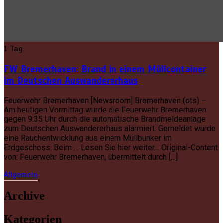
1 Tag
FW Bremerhaven: Brand in einem Müllcontainer
im Deutschen Auswandererhaus
Feuerwehr Bremerhaven [Newsroom] Bremerhaven (ots) –
Am heutigen Vormittag wurde die Feuerwehr Bremerhaven
gegen 9:35 Uhr durch die automatische Brandmeldeanlage
zum Deutschen Auswandererhaus alarmiert. Gemeldet wurde
eine Rauchentwicklung aus einem Müllbunker im
Erdgeschoss. Beim … Lesen Sie hier weiter… Original-Content
von: Feuerwehr Bremerhaven, übermittelt durch […]
Allgemein
Archive
Kategorien