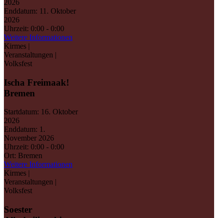
2026
Enddatum:
11. Oktober
2026
Uhrzeit:
0:00 - 0:00
Weitere Informationen
Kirmes |
Veranstaltungen |
Volksfest
Ischa Freimaak!
Bremen
Startdatum:
16. Oktober
2026
Enddatum:
1.
November 2026
Uhrzeit:
0:00 - 0:00
Ort:
Bremen
Weitere Informationen
Kirmes |
Veranstaltungen |
Volksfest
Soester