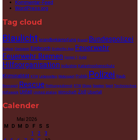
Kommentar-Feed
WordPress.org
Tag cloud
Blaulicht
Bundespolizei
brandbekämpfung
Brandt
Feuerwehr
Einbruch
Culture
Diebstahl
Ersthelfer App
Feuerwehr Bremen
Gold
Formel 1
Hilfsorganisation
Industrie
Katastrophenschutz
Polizei
Kriminalität
Politik
Raub
KTW
Lebenretten
Motorsport
Rescue
Rettungsdienst
Ships
Technisches
Rennsport
RTW
Snooker
Sport
Unfall
Zoll
Wirtschaft
Überfall
Hilfswerk
United states
Calender
Mai 2026
M
D
M
D
F
S
S
1
2
3