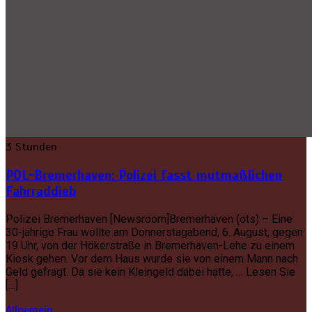
3 Stunden
POL-Bremerhaven: Polizei fasst mutmaßlichen
Fahrraddieb
Polizei Bremerhaven [Newsroom]Bremerhaven (ots) – Eine
30-jährige Frau wollte am Donnerstagabend, 6. August, gegen
19 Uhr, von der Hökerstraße in Bremerhaven-Lehe zu einem
Kiosk gehen. Vor dem Haus wurde sie von einem Mann nach
Geld gefragt. Da sie kein Kleingeld dabei hatte, … Lesen Sie
[…]
Allgemein