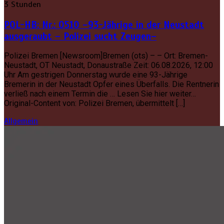
3 Stunden
POL-HB: Nr.: 0510 –93-Jährige in der Neustadt
ausgeraubt – Polizei sucht Zeugen–
Polizei Bremen [Newsroom]Bremen (ots) – – Ort: Bremen-
Neustadt, OT Neustadt, Donaustraße Zeit: 06.08.2026, 12:00
Uhr Am gestrigen Donnerstag wurde eine 93-Jährige
Bremerin in der Neustadt Opfer eines Überfalls. Die Rentnerin
verließ nach einem Termin die … Lesen Sie hier weiter…
Original-Content von: Polizei Bremen, übermittelt […]
Allgemein