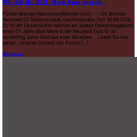
POL-HB: Nr.: 0511 –Nach Raub gestellt–
Polizei Bremen [Newsroom]Bremen (ots) – – Ort: Bremen-
Neustadt OT Südervorstadt, Gastfeldstraße Zeit: 06.08.2026,
22:10 Uhr Einsatzkräfte nahmen am späten Donnerstagabend
einen 51 Jahre alten Mann in der Neustadt fest. Er ist
verdächtig, zuvor Geld aus einer Moschee … Lesen Sie hier
weiter… Original-Content von: Polizei […]
Allgemein