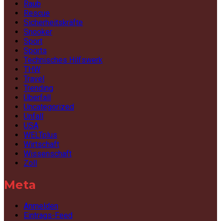
Raub
Rescue
Sicherheitskräfte
Snooker
Sport
Sports
Technisches Hilfswerk
THW
Travel
Trending
Überfall
Uncategorized
Unfall
USA
WELTplus
Wirtschaft
Wissenschaft
Zoll
Meta
Anmelden
Eintrags-Feed