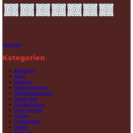
meteoblue
Kategorien
Allgemein
Astro
Ausland
Blaulicht Report
Brandbekämpfung
Bundesliga
Bundespolizei
Color Special
Culture
Deutschland
Digital
Einbruch