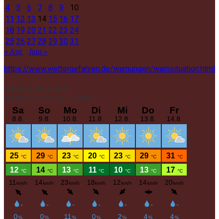
4
5
6
7
8
9
10
11
12
13
14
15
16
17
18
19
20
21
22
23
24
25
26
27
28
29
30
31
« Apr.
Juni »
https://www.wettergefahren.de/warnungen/warnsituation.html