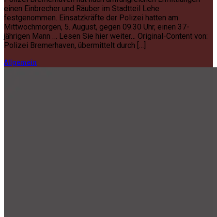
einen Einbrecher und Räuber im Stadtteil Lehe
festgenommen. Einsatzkräfte der Polizei hatten am
Mittwochmorgen, 5. August, gegen 09.30 Uhr, einen 37-
jährigen Mann … Lesen Sie hier weiter… Original-Content von:
Polizei Bremerhaven, übermittelt durch […]
Allgemein