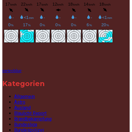
meteoblue
Kategorien
Allgemein
Astro
Ausland
Blaulicht Report
Brandbekämpfung
Bundesliga
Bundespolizei