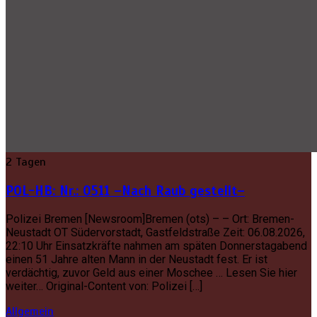
2 Tagen
POL-HB: Nr.: 0511 –Nach Raub gestellt–
Polizei Bremen [Newsroom]Bremen (ots) – – Ort: Bremen-
Neustadt OT Südervorstadt, Gastfeldstraße Zeit: 06.08.2026,
22:10 Uhr Einsatzkräfte nahmen am späten Donnerstagabend
einen 51 Jahre alten Mann in der Neustadt fest. Er ist
verdächtig, zuvor Geld aus einer Moschee … Lesen Sie hier
weiter… Original-Content von: Polizei […]
Allgemein