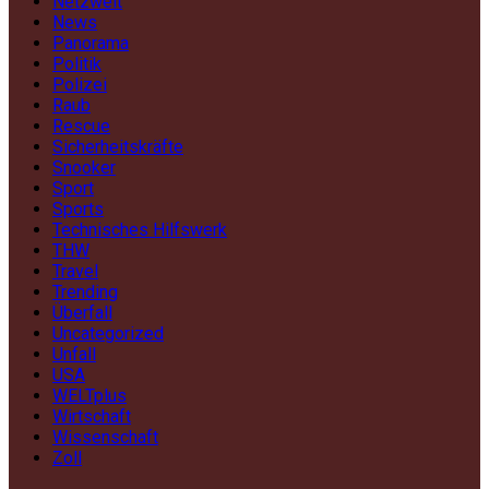
Netzwelt
News
Panorama
Politik
Polizei
Raub
Rescue
Sicherheitskräfte
Snooker
Sport
Sports
Technisches Hilfswerk
THW
Travel
Trending
Überfall
Uncategorized
Unfall
USA
WELTplus
Wirtschaft
Wissenschaft
Zoll