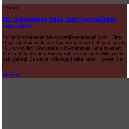
2 Tagen
POL-Bremerhaven: Polizei fasst mutmaßlichen
Fahrraddieb
Polizei Bremerhaven [Newsroom]Bremerhaven (ots) – Eine
30-jährige Frau wollte am Donnerstagabend, 6. August, gegen
19 Uhr, von der Hökerstraße in Bremerhaven-Lehe zu einem
Kiosk gehen. Vor dem Haus wurde sie von einem Mann nach
Geld gefragt. Da sie kein Kleingeld dabei hatte, … Lesen Sie
[…]
Allgemein