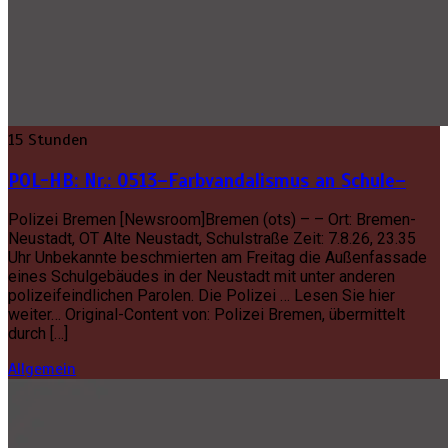
15 Stunden
POL-HB: Nr.: 0513–Farbvandalismus an Schule–
Polizei Bremen [Newsroom]Bremen (ots) – – Ort: Bremen-
Neustadt, OT Alte Neustadt, Schulstraße Zeit: 7.8.26, 23.35
Uhr Unbekannte beschmierten am Freitag die Außenfassade
eines Schulgebäudes in der Neustadt mit unter anderen
polizeifeindlichen Parolen. Die Polizei … Lesen Sie hier
weiter… Original-Content von: Polizei Bremen, übermittelt
durch […]
Allgemein