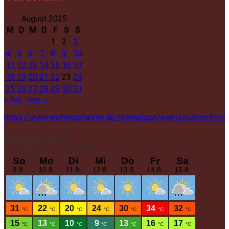
August 2025
M
D
M
D
F
S
S
1
2
3
4
5
6
7
8
9
10
11
12
13
14
15
16
17
18
19
20
21
22
23
24
25
26
27
28
29
30
31
« Juli
Sep. »
https://www.wettergefahren.de/warnungen/warnsituation.html