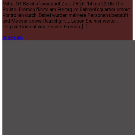
Mitte, OT Bahnhofsvorstadt Zeit: 7.8.26, 14 bis 22 Uhr Die
Polizei Bremen führte am Freitag im Bahnhofsquartier erneut
Kontrollen durch. Dabei wurden mehrere Personen überprüft
und Messer sowie Rauschgift … Lesen Sie hier weiter…
Original-Content von: Polizei Bremen, […]
Allgemein