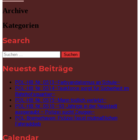
Archive
Kategorien
Search
Suchen
nach:
Neueste Beiträge
POL-HB: Nr.: 0513–Farbvandalismus an Schule–
POL-HB: Nr.: 0514–Taskforce sorgt für Sicherheit im
Bahnhofsquartier–
POL-HB: Nr.: 0515–Mann tödlich verletzt–
POL-HB: Nr.: 0510 –93-Jährige in der Neustadt
ausgeraubt – Polizei sucht Zeugen–
POL-Bremerhaven: Polizei fasst mutmaßlichen
Fahrraddieb
Calendar