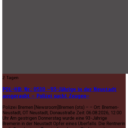
2 Tagen
POL-HB: Nr.: 0510 –93-Jährige in der Neustadt
ausgeraubt – Polizei sucht Zeugen–
Polizei Bremen [Newsroom]Bremen (ots) – – Ort: Bremen-
Neustadt, OT Neustadt, Donaustraße Zeit: 06.08.2026, 12:00
Uhr Am gestrigen Donnerstag wurde eine 93-Jährige
Bremerin in der Neustadt Opfer eines Überfalls. Die Rentnerin