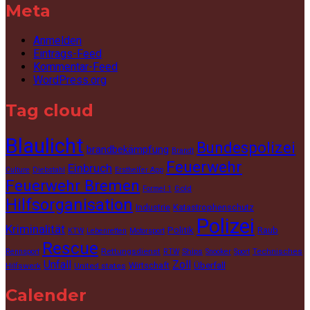
Meta
Anmelden
Eintrags-Feed
Kommentar-Feed
WordPress.org
Tag cloud
Blaulicht
Bundespolizei
brandbekämpfung
Brandt
Feuerwehr
Einbruch
Culture
Diebstahl
Ersthelfer App
Feuerwehr Bremen
Gold
Formel 1
Hilfsorganisation
Industrie
Katastrophenschutz
Polizei
Kriminalität
Politik
Raub
KTW
Lebenretten
Motorsport
Rescue
Rettungsdienst
Ships
Technisches
Rennsport
RTW
Snooker
Sport
Unfall
Zoll
Wirtschaft
Überfall
Hilfswerk
United states
Calender