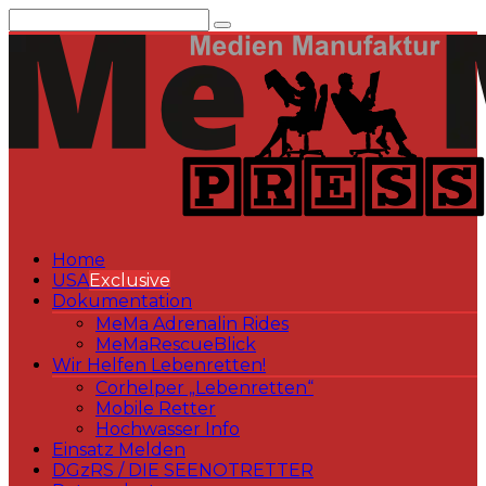
Zum
Inhalt
springen
Home
USA
Exclusive
Dokumentation
MeMa Adrenalin Rides
MeMaRescueBlick
Wir Helfen Lebenretten!
Corhelper „Lebenretten“
Mobile Retter
Hochwasser Info
Einsatz Melden
DGzRS / DIE SEENOTRETTER