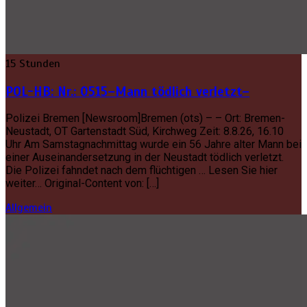
15 Stunden
POL-HB: Nr.: 0515–Mann tödlich verletzt–
Polizei Bremen [Newsroom]Bremen (ots) – – Ort: Bremen-
Neustadt, OT Gartenstadt Süd, Kirchweg Zeit: 8.8.26, 16.10
Uhr Am Samstagnachmittag wurde ein 56 Jahre alter Mann bei
einer Auseinandersetzung in der Neustadt tödlich verletzt.
Die Polizei fahndet nach dem flüchtigen … Lesen Sie hier
weiter… Original-Content von: […]
Allgemein