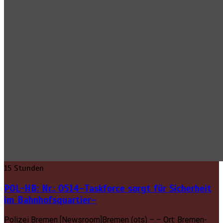
15 Stunden
POL-HB: Nr.: 0514–Taskforce sorgt für Sicherheit
im Bahnhofsquartier–
Polizei Bremen [Newsroom]Bremen (ots) – – Ort: Bremen-