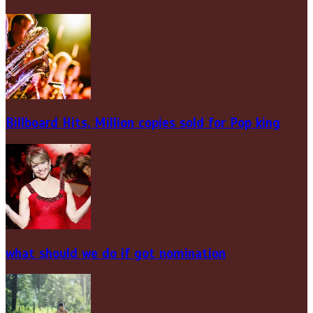
Billboard Hits,
Million
copies sold for Pop king
what should we do if got nomination