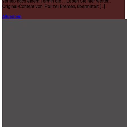
verließ nach einem Termin die … Lesen Sie hier weiter…
Original-Content von: Polizei Bremen, übermittelt […]
Allgemein