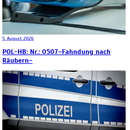
5. August 2026
POL-HB: Nr.: 0507–Fahndung nach
Räubern–