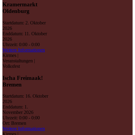
Kramermarkt
Oldenburg
Startdatum:
2. Oktober
2026
Enddatum:
11. Oktober
2026
Uhrzeit:
0:00 - 0:00
Weitere Informationen
Kirmes |
Veranstaltungen |
Volksfest
Ischa Freimaak!
Bremen
Startdatum:
16. Oktober
2026
Enddatum:
1.
November 2026
Uhrzeit:
0:00 - 0:00
Ort:
Bremen
Weitere Informationen
Kirmes |