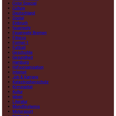
Color Special
Culture
Deutschland
Digital
Einbruch
feuerwehr
Feuerwehr Bremen
Fitness
Formel 1
Fußball
Geschichte
Gesundheit
Hamburg
Hilfsorganisation
Internet
Job & Karriere
Katastrophenschutz
Kriminalität
Kultur
leben
Literatur
Mondfinsternis
Motorsport