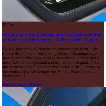
22 Stunden
POL-Bremerhaven: Unbekannte zerstechen Reifen
an mehreren Fahrzeugen – Polizei sucht Zeugen
Polizei Bremerhaven [Newsroom]Bremerhaven (ots) – Die
Polizei Bremerhaven wurde am gestrigen Dienstagmorgen, 4.
August, zu Sachbeschädigungen an diversen Fahrzeugen in
den Ortsteilen Königsheide und Speckenbüttel gerufen. Ein
Anrufer teilte der Polizei zunächst gegen 7 Uhr … Lesen Sie
hier weiter… Original-Content von: Polizei Bremerhaven,
übermittelt […]
Blaulicht Report
Polizei