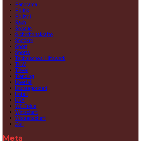
Panorama
Politik
Polizei
Raub
Rescue
Sicherheitskräfte
Snooker
Sport
Sports
Technisches Hilfswerk
THW
Travel
Trending
Überfall
Uncategorized
Unfall
USA
WELTplus
Wirtschaft
Wissenschaft
Zoll
Meta