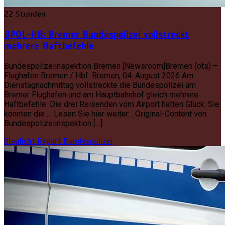
22 Stunden
BPOL-HB: Bremer Bundespolizei vollstreckt
mehrere Haftbefehle
Bundespolizeiinspektion Bremen [Newsroom]Bremen (ots) –
Flughafen Bremen / Hbf. Bremen, 04. August 2026 Am
Dienstagnachmittag vollstreckte die Bundespolizei am
Bremer Flughafen und am Hauptbahnhof gleich mehrere
Haftbefehle. Die drei Reisenden vom Airport hatten Glück: Sie
konnten die … Lesen Sie hier weiter… Original-Content von:
Bundespolizeiinspektion […]
Blaulicht Report
Bundespolizei