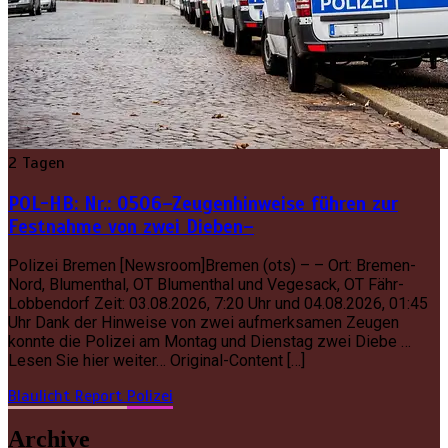
2 Tagen
POL-HB: Nr.: 0506–Zeugenhinweise führen zur
Festnahme von zwei Dieben–
Polizei Bremen [Newsroom]Bremen (ots) – – Ort: Bremen-
Nord, Blumenthal, OT Blumenthal und Vegesack, OT Fähr-
Lobbendorf Zeit: 03.08.2026, 7:20 Uhr und 04.08.2026, 01:45
Uhr Dank der Hinweise von zwei aufmerksamen Zeugen
konnte die Polizei am Montag und Dienstag zwei Diebe …
Lesen Sie hier weiter… Original-Content […]
Blaulicht Report
Polizei
Archive