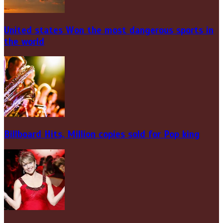
United states Won the most dangerous sports in
the world
Billboard Hits,
Million
copies sold for Pop king