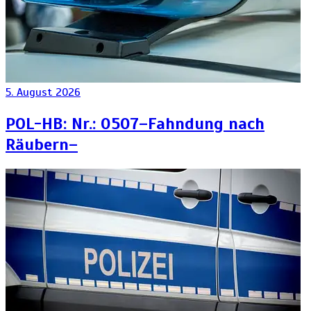
5. August 2026
POL-HB: Nr.: 0507–Fahndung nach
Räubern–