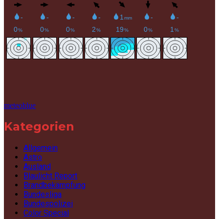
meteoblue
Kategorien
Allgemein
Astro
Ausland
Blaulicht Report
Brandbekämpfung
Bundesliga
Bundespolizei
Color Special