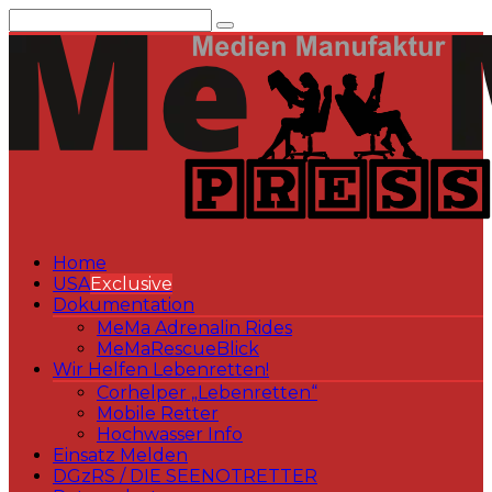
Zum
Inhalt
springen
Home
USA
Exclusive
Dokumentation
MeMa Adrenalin Rides
MeMaRescueBlick
Wir Helfen Lebenretten!
Corhelper „Lebenretten“
Mobile Retter
Hochwasser Info
Einsatz Melden
DGzRS / DIE SEENOTRETTER