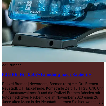
22 Stunden
POL-HB: Nr.: 0507–Fahndung nach Räubern–
Polizei Bremen [Newsroom] Bremen (ots) – – Ort: Bremen-
Neustadt, OT Huckelriede, Kornstraße Zeit: 15.11.23, 0.10 Uhr
Die Staatsanwaltschaft und die Polizei Bremen fahnden mit
Fotos nach zwei Räubern, die im November 2023 einen 26
Jahre alten Mann in der Neustadt … Lesen Sie hier weiter… […]