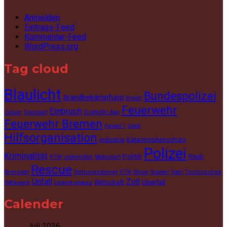
Anmelden
Eintrags-Feed
Kommentar-Feed
WordPress.org
Tag cloud
Blaulicht
Bundespolizei
brandbekämpfung
Brandt
Feuerwehr
Einbruch
Culture
Diebstahl
Ersthelfer App
Feuerwehr Bremen
Gold
Formel 1
Hilfsorganisation
Industrie
Katastrophenschutz
Polizei
Kriminalität
Politik
Raub
KTW
Lebenretten
Motorsport
Rescue
Rettungsdienst
Ships
Technisches
Rennsport
RTW
Snooker
Sport
Unfall
Zoll
Wirtschaft
Überfall
Hilfswerk
United states
Calender
Juli 2026