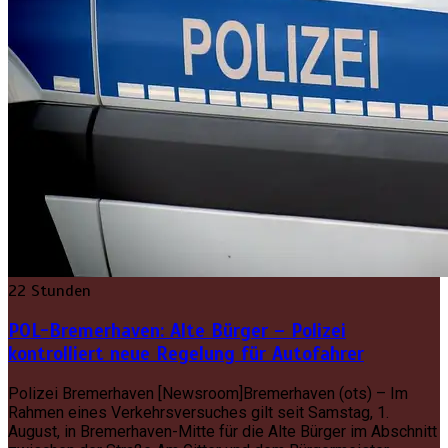
22 Stunden
POL-Bremerhaven: Alte Bürger – Polizei
kontrolliert neue Regelung für Autofahrer
Polizei Bremerhaven [Newsroom]Bremerhaven (ots) – Im
Rahmen eines Verkehrsversuches gilt seit Samstag, 1.
August, in Bremerhaven-Mitte für die Alte Bürger im Abschnitt