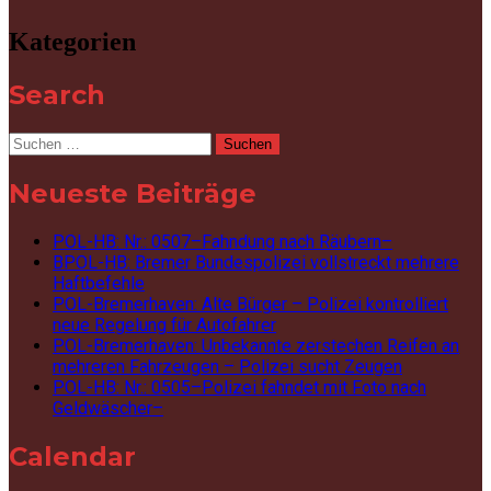
Kategorien
Search
Suchen
nach:
Neueste Beiträge
POL-HB: Nr.: 0507–Fahndung nach Räubern–
BPOL-HB: Bremer Bundespolizei vollstreckt mehrere
Haftbefehle
POL-Bremerhaven: Alte Bürger – Polizei kontrolliert
neue Regelung für Autofahrer
POL-Bremerhaven: Unbekannte zerstechen Reifen an
mehreren Fahrzeugen – Polizei sucht Zeugen
POL-HB: Nr.: 0505–Polizei fahndet mit Foto nach
Geldwäscher–
Calendar