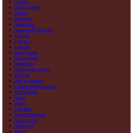
Culture
Deutschland
Digital
Einbruch
feuerwehr
Feuerwehr Bremen
Fitness
Formel 1
Fußball
Geschichte
Gesundheit
Hamburg
Hilfsorganisation
Internet
Job & Karriere
Katastrophenschutz
Kriminalität
Kultur
leben
Literatur
Mondfinsternis
Motorsport
Netzwelt
News