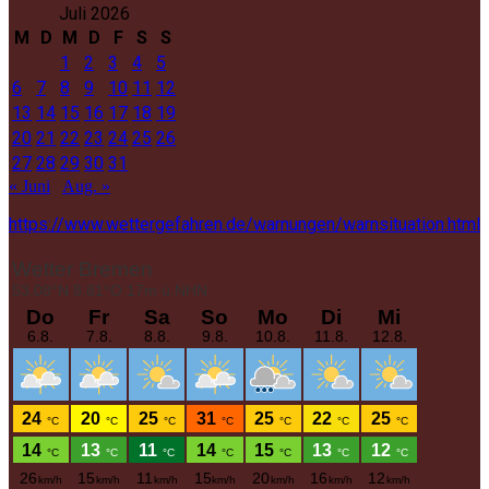
Juli 2026
M
D
M
D
F
S
S
1
2
3
4
5
6
7
8
9
10
11
12
13
14
15
16
17
18
19
20
21
22
23
24
25
26
27
28
29
30
31
« Juni
Aug. »
https://www.wettergefahren.de/warnungen/warnsituation.html