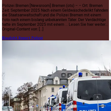
Polizei Bremen [Newsroom] Bremen (ots) – – Ort: Bremen
Zeit: September 2025 Nach einem Geldwäschedelikt fahnden
die Staatsanwaltschaft und die Polizei Bremen mit einem
Foto nach einem bislang unbekannten Täter. Der Verdächtige
hatte im September 2025 mit einem … Lesen Sie hier weiter…
Original-Content von: […]
Blaulicht Report
Polizei