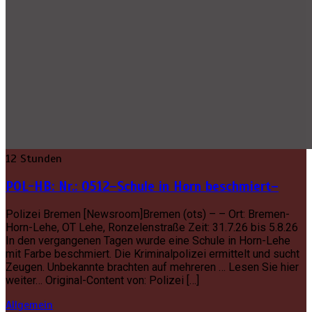
12 Stunden
POL-HB: Nr.: 0512–Schule in Horn beschmiert–
Polizei Bremen [Newsroom]Bremen (ots) – – Ort: Bremen-
Horn-Lehe, OT Lehe, Ronzelenstraße Zeit: 31.7.26 bis 5.8.26
In den vergangenen Tagen wurde eine Schule in Horn-Lehe
mit Farbe beschmiert. Die Kriminalpolizei ermittelt und sucht
Zeugen. Unbekannte brachten auf mehreren … Lesen Sie hier
weiter… Original-Content von: Polizei […]
Allgemein