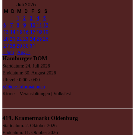
Juli 2026
M
D
M
D
F
S
S
1
2
3
4
5
6
7
8
9
10
11
12
13
14
15
16
17
18
19
20
21
22
23
24
25
26
27
28
29
30
31
« Juni
Aug. »
Hamburger DOM
Startdatum:
24. Juli 2026
Enddatum:
30. August 2026
Uhrzeit:
0:00 - 0:00
Weitere Informationen
Kirmes | Veranstaltungen | Volksfest
419. Kramermarkt Oldenburg
Startdatum:
2. Oktober 2026
Enddatum:
11. Oktober 2026