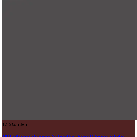
12 Stunden
POL-Bremerhaven: Schneller Ermittlungserfolg –