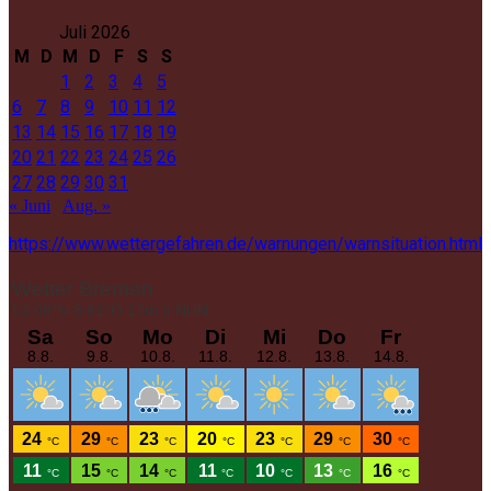
Juli 2026
M
D
M
D
F
S
S
1
2
3
4
5
6
7
8
9
10
11
12
13
14
15
16
17
18
19
20
21
22
23
24
25
26
27
28
29
30
31
« Juni
Aug. »
https://www.wettergefahren.de/warnungen/warnsituation.html