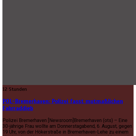
12 Stunden
POL-Bremerhaven: Polizei fasst mutmaßlichen
Fahrraddieb
Polizei Bremerhaven [Newsroom]Bremerhaven (ots) – Eine
30-jährige Frau wollte am Donnerstagabend, 6. August, gegen
19 Uhr, von der Hökerstraße in Bremerhaven-Lehe zu einem