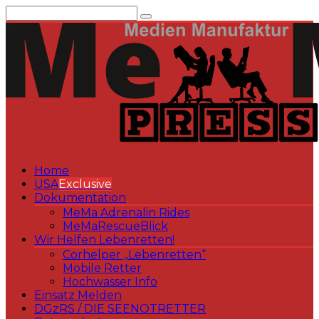
Zum
Inhalt
springen
Home
USA
Exclusive
Dokumentation
MeMa Adrenalin Rides
MeMaRescueBlick
Wir Helfen Lebenretten!
Corhelper „Lebenretten“
Mobile Retter
Hochwasser Info
Einsatz Melden
DGzRS / DIE SEENOTRETTER