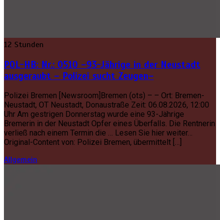
12 Stunden
POL-HB: Nr.: 0510 –93-Jährige in der Neustadt
ausgeraubt – Polizei sucht Zeugen–
Polizei Bremen [Newsroom]Bremen (ots) – – Ort: Bremen-
Neustadt, OT Neustadt, Donaustraße Zeit: 06.08.2026, 12:00
Uhr Am gestrigen Donnerstag wurde eine 93-Jährige
Bremerin in der Neustadt Opfer eines Überfalls. Die Rentnerin
verließ nach einem Termin die … Lesen Sie hier weiter…
Original-Content von: Polizei Bremen, übermittelt […]
Allgemein