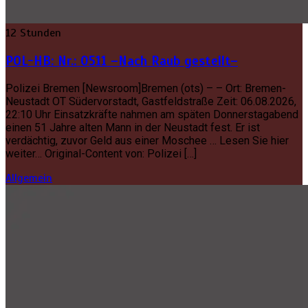
12 Stunden
POL-HB: Nr.: 0511 –Nach Raub gestellt–
Polizei Bremen [Newsroom]Bremen (ots) – – Ort: Bremen-
Neustadt OT Südervorstadt, Gastfeldstraße Zeit: 06.08.2026,
22:10 Uhr Einsatzkräfte nahmen am späten Donnerstagabend
einen 51 Jahre alten Mann in der Neustadt fest. Er ist
verdächtig, zuvor Geld aus einer Moschee … Lesen Sie hier
weiter… Original-Content von: Polizei […]
Allgemein