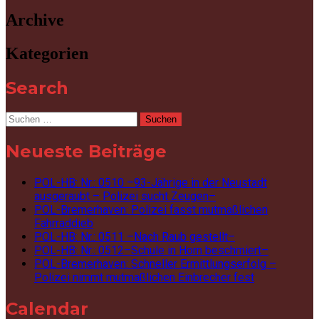
Archive
Kategorien
Search
Suchen
nach:
Neueste Beiträge
POL-HB: Nr.: 0510 –93-Jährige in der Neustadt
ausgeraubt – Polizei sucht Zeugen–
POL-Bremerhaven: Polizei fasst mutmaßlichen
Fahrraddieb
POL-HB: Nr.: 0511 –Nach Raub gestellt–
POL-HB: Nr.: 0512–Schule in Horn beschmiert–
POL-Bremerhaven: Schneller Ermittlungserfolg –
Polizei nimmt mutmaßlichen Einbrecher fest
Calendar