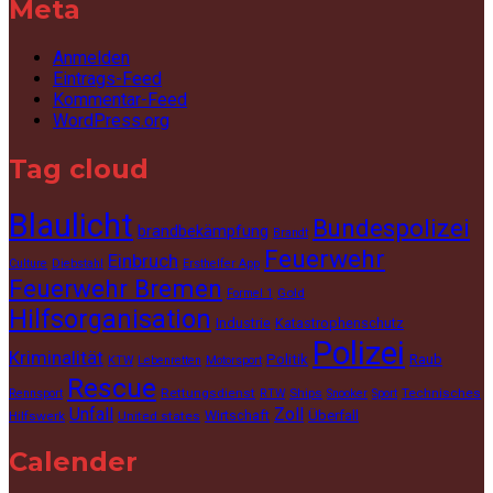
Meta
Anmelden
Eintrags-Feed
Kommentar-Feed
WordPress.org
Tag cloud
Blaulicht
Bundespolizei
brandbekämpfung
Brandt
Feuerwehr
Einbruch
Culture
Diebstahl
Ersthelfer App
Feuerwehr Bremen
Gold
Formel 1
Hilfsorganisation
Industrie
Katastrophenschutz
Polizei
Kriminalität
Politik
Raub
KTW
Lebenretten
Motorsport
Rescue
Rettungsdienst
Ships
Technisches
Rennsport
RTW
Snooker
Sport
Unfall
Zoll
Wirtschaft
Überfall
Hilfswerk
United states
Calender