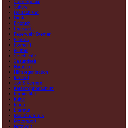
Color Special
Culture
Deutschland
Digital
Einbruch
feuerwehr
Feuerwehr Bremen
Fitness
Formel 1
Fußball
Geschichte
Gesundheit
Hamburg
Hilfsorganisation
Internet
Job & Karriere
Katastrophenschutz
Kriminalität
Kultur
leben
Literatur
Mondfinsternis
Motorsport
Netzwelt