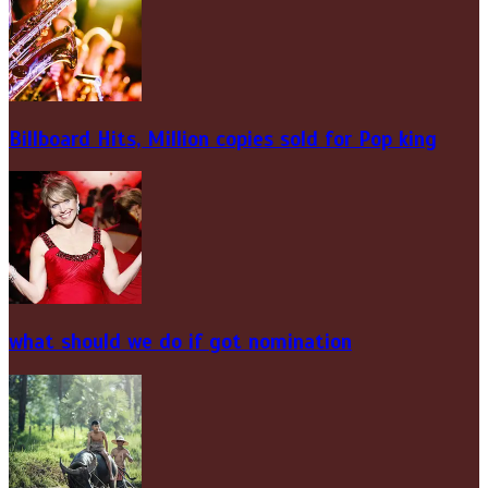
Billboard Hits,
Million
copies sold for Pop king
what should we do if got nomination