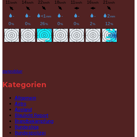
meteoblue
Kategorien
Allgemein
Astro
Ausland
Blaulicht Report
Brandbekämpfung
Bundesliga
Bundespolizei