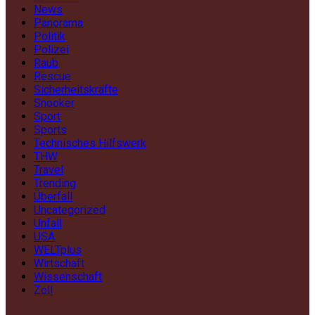
News
Panorama
Politik
Polizei
Raub
Rescue
Sicherheitskräfte
Snooker
Sport
Sports
Technisches Hilfswerk
THW
Travel
Trending
Überfall
Uncategorized
Unfall
USA
WELTplus
Wirtschaft
Wissenschaft
Zoll