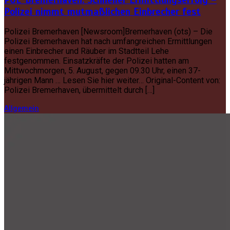
Polizei nimmt mutmaßlichen Einbrecher fest
Polizei Bremerhaven [Newsroom]Bremerhaven (ots) – Die
Polizei Bremerhaven hat nach umfangreichen Ermittlungen
einen Einbrecher und Räuber im Stadtteil Lehe
festgenommen. Einsatzkräfte der Polizei hatten am
Mittwochmorgen, 5. August, gegen 09.30 Uhr, einen 37-
jährigen Mann … Lesen Sie hier weiter… Original-Content von:
Polizei Bremerhaven, übermittelt durch […]
Allgemein