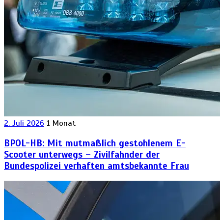
2. Juli 2026
1 Monat
BPOL-HB: Mit mutmaßlich gestohlenem E-
Scooter unterwegs – Zivilfahnder der
Bundespolizei verhaften amtsbekannte Frau