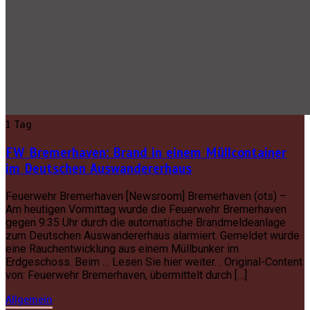
1 Tag
FW Bremerhaven: Brand in einem Müllcontainer
im Deutschen Auswandererhaus
Feuerwehr Bremerhaven [Newsroom] Bremerhaven (ots) –
Am heutigen Vormittag wurde die Feuerwehr Bremerhaven
gegen 9:35 Uhr durch die automatische Brandmeldeanlage
zum Deutschen Auswandererhaus alarmiert. Gemeldet wurde
eine Rauchentwicklung aus einem Müllbunker im
Erdgeschoss. Beim … Lesen Sie hier weiter… Original-Content
von: Feuerwehr Bremerhaven, übermittelt durch […]
Allgemein