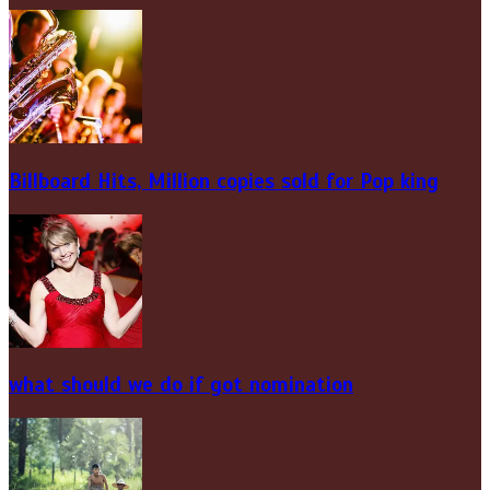
Billboard Hits,
Million
copies sold for Pop king
what should we do if got nomination