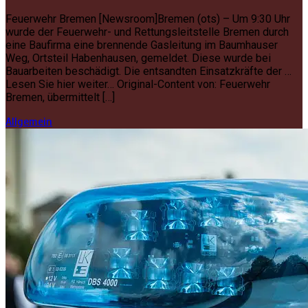
Feuerwehr Bremen [Newsroom]Bremen (ots) – Um 9:30 Uhr
wurde der Feuerwehr- und Rettungsleitstelle Bremen durch
eine Baufirma eine brennende Gasleitung im Baumhauser
Weg, Ortsteil Habenhausen, gemeldet. Diese wurde bei
Bauarbeiten beschädigt. Die entsandten Einsatzkräfte der …
Lesen Sie hier weiter… Original-Content von: Feuerwehr
Bremen, übermittelt […]
Allgemein