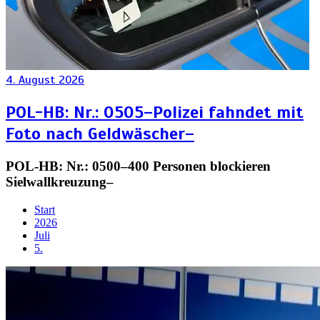
4. August 2026
POL-HB: Nr.: 0505–Polizei fahndet mit
Foto nach Geldwäscher–
POL-HB: Nr.: 0500–400 Personen blockieren
Sielwallkreuzung–
Start
2026
Juli
5.