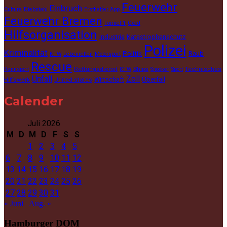
Feuerwehr
Einbruch
Culture
Diebstahl
Ersthelfer App
Feuerwehr Bremen
Gold
Formel 1
Hilfsorganisation
Industrie
Katastrophenschutz
Polizei
Kriminalität
Politik
Raub
KTW
Lebenretten
Motorsport
Rescue
Rettungsdienst
Ships
Technisches
Rennsport
RTW
Snooker
Sport
Unfall
Zoll
Wirtschaft
Überfall
Hilfswerk
United states
Calender
Juli 2026
M
D
M
D
F
S
S
1
2
3
4
5
6
7
8
9
10
11
12
13
14
15
16
17
18
19
20
21
22
23
24
25
26
27
28
29
30
31
« Juni
Aug. »
Hamburger DOM