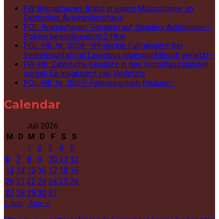
FW Bremerhaven: Brand in einem Müllcontainer im
Deutschen Auswandererhaus
POL-Bremerhaven: Verdacht auf illegales Autorennen –
Polizei beschlagnahmt 2 Pkw
POL-HB: Nr.: 0508 –89-jährige Fußgängerin bei
Verkehrsunfall mit Linienbus lebensgefährlich verletzt–
FW-HB: Zahlreiche Einsätze in den Vormittagsstunden
sorgen für insgesamt vier Verletzte
POL-HB: Nr.: 0507–Fahndung nach Räubern–
Calendar
Juli 2026
M
D
M
D
F
S
S
1
2
3
4
5
6
7
8
9
10
11
12
13
14
15
16
17
18
19
20
21
22
23
24
25
26
27
28
29
30
31
« Juni
Aug. »