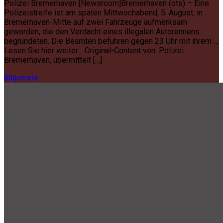
Polizei Bremerhaven [Newsroom]Bremerhaven (ots) – Eine
Polizeistreife ist am späten Mittwochabend, 5. August, in
Bremerhaven-Mitte auf zwei Fahrzeuge aufmerksam
geworden, die den Verdacht eines illegalen Autorennens
begründeten. Die Beamten befuhren gegen 23 Uhr mit ihrem …
Lesen Sie hier weiter… Original-Content von: Polizei
Bremerhaven, übermittelt […]
Allgemein