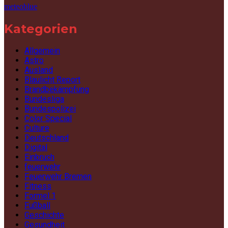
meteoblue
Kategorien
Allgemein
Astro
Ausland
Blaulicht Report
Brandbekämpfung
Bundesliga
Bundespolizei
Color Special
Culture
Deutschland
Digital
Einbruch
feuerwehr
Feuerwehr Bremen
Fitness
Formel 1
Fußball
Geschichte
Gesundheit