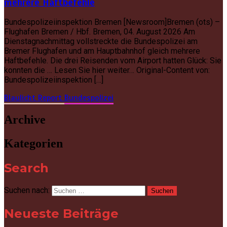
mehrere Haftbefehle
Bundespolizeiinspektion Bremen [Newsroom]Bremen (ots) –
Flughafen Bremen / Hbf. Bremen, 04. August 2026 Am
Dienstagnachmittag vollstreckte die Bundespolizei am
Bremer Flughafen und am Hauptbahnhof gleich mehrere
Haftbefehle. Die drei Reisenden vom Airport hatten Glück: Sie
konnten die … Lesen Sie hier weiter… Original-Content von:
Bundespolizeiinspektion […]
Blaulicht Report
Bundespolizei
Archive
Kategorien
Search
Suchen nach:
Neueste Beiträge