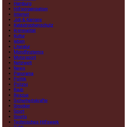
Hamburg
Hilfsorganisation
Internet
Job & Karriere
Katastrophenschutz
Kriminalität
Kultur
leben
Literatur
Mondfinsternis
Motorsport
Netzwelt
News
Panorama
Politik
Polizei
Raub
Rescue
Sicherheitskräfte
Snooker
Sport
Sports
Technisches Hilfswerk