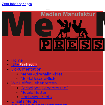
Zum Inhalt springen
Home
USA
Exclusive
Dokumentation
MeMa Adrenalin Rides
MeMaRescueBlick
Wir Helfen Lebenretten!
Corhelper „Lebenretten“
Mobile Retter
Hochwasser Info
Einsatz Melden