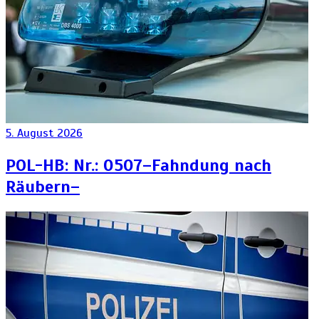
5. August 2026
POL-HB: Nr.: 0507–Fahndung nach
Räubern–