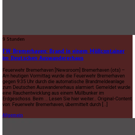
9 Stunden
FW Bremerhaven: Brand in einem Müllcontainer
im Deutschen Auswandererhaus
Feuerwehr Bremerhaven [Newsroom] Bremerhaven (ots) –
Am heutigen Vormittag wurde die Feuerwehr Bremerhaven
gegen 9:35 Uhr durch die automatische Brandmeldeanlage
zum Deutschen Auswandererhaus alarmiert. Gemeldet wurde
eine Rauchentwicklung aus einem Müllbunker im
Erdgeschoss. Beim … Lesen Sie hier weiter… Original-Content
von: Feuerwehr Bremerhaven, übermittelt durch […]
Allgemein