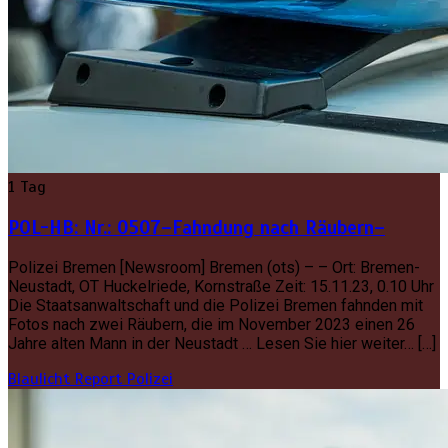
1 Tag
POL-HB: Nr.: 0507–Fahndung nach Räubern–
Polizei Bremen [Newsroom] Bremen (ots) – – Ort: Bremen-
Neustadt, OT Huckelriede, Kornstraße Zeit: 15.11.23, 0.10 Uhr
Die Staatsanwaltschaft und die Polizei Bremen fahnden mit
Fotos nach zwei Räubern, die im November 2023 einen 26
Jahre alten Mann in der Neustadt … Lesen Sie hier weiter… […]
Blaulicht Report
Polizei