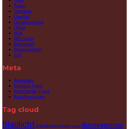
THW
Travel
Trending
Überfall
Uncategorized
Unfall
USA
WELTplus
Wirtschaft
Wissenschaft
Zoll
Meta
Anmelden
Eintrags-Feed
Kommentar-Feed
WordPress.org
Tag cloud
Blaulicht
Bundespolizei
brandbekämpfung
Brandt