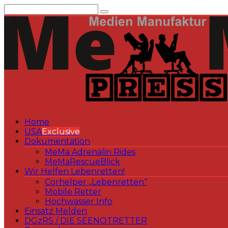
Zum
Inhalt
springen
Home
USA
Exclusive
Dokumentation
MeMa Adrenalin Rides
MeMaRescueBlick
Wir Helfen Lebenretten!
Corhelper „Lebenretten“
Mobile Retter
Hochwasser Info
Einsatz Melden
DGzRS / DIE SEENOTRETTER