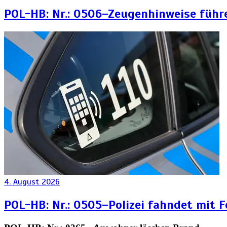
POL-HB: Nr.: 0506–Zeugenhinweise führ
4. August 2026
POL-HB: Nr.: 0505–Polizei fahndet mit 