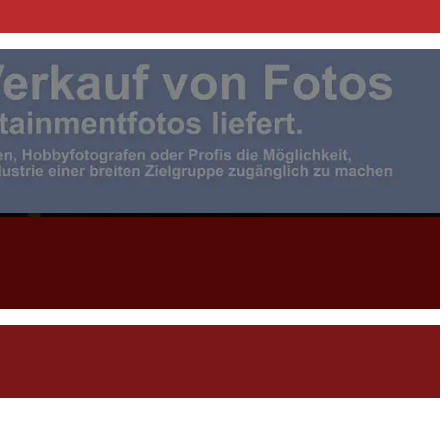
otojournalist:in |