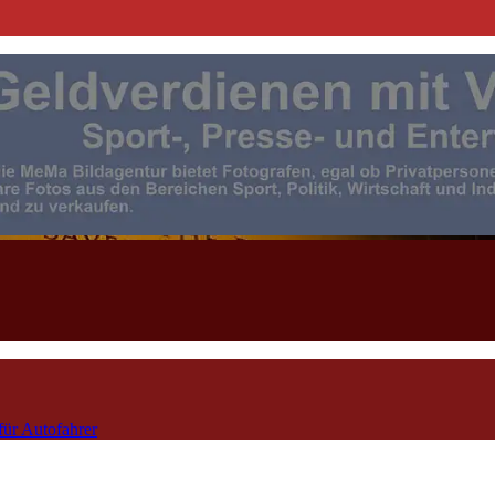
| Events | Sport | Presse- u. F
für Autofahrer