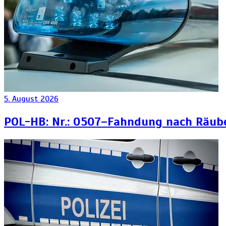
5. August 2026
POL-HB: Nr.: 0507–Fahndung nach Räub