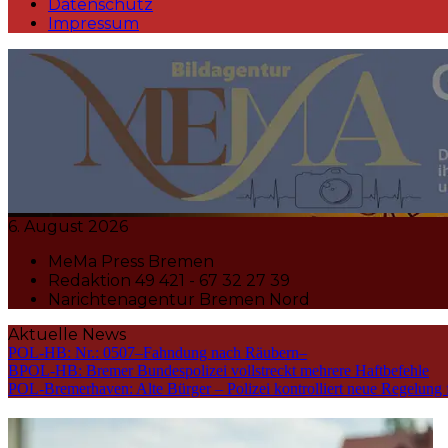
Datenschutz
Impressum
MeMa Press Nachrichtenagentur 
6. August 2026
MeMa Press Bremen
Redaktion 49 421 - 67 32 27 39
Narichtenagentur Bremen Nord
Aktuelle News
POL-HB: Nr.: 0507–Fahndung nach Räubern–
BPOL-HB: Bremer Bundespolizei vollstreckt mehrere Haftbefehle
POL-Bremerhaven: Alte Bürger – Polizei kontrolliert neue Regelung 