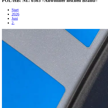
POL-HB: Nr.: 0365 –Anwohner löschen Brand–
Start
2026
Juni
2.