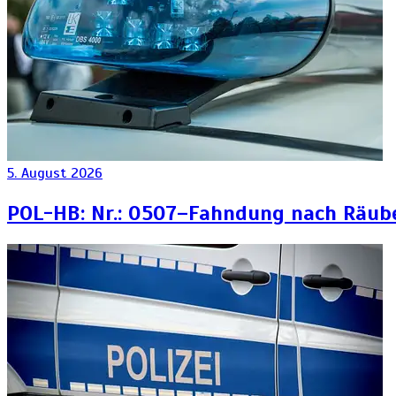
5. August 2026
POL-HB: Nr.: 0507–Fahndung nach Räub