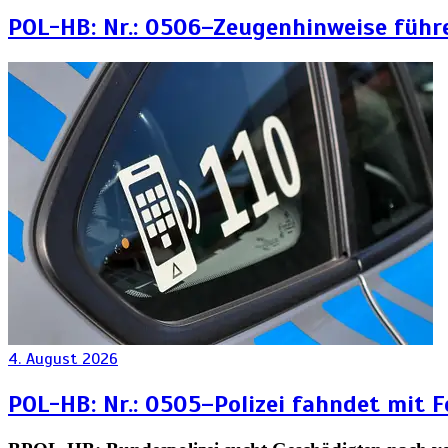
POL-HB: Nr.: 0506–Zeugenhinweise führ
4. August 2026
POL-HB: Nr.: 0505–Polizei fahndet mit 