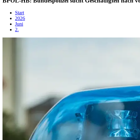
BPOL-HB: Bundespolizei sucht Geschädigten nach v
Start
2026
Juni
2.