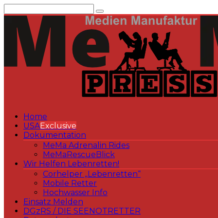
Zum
Inhalt
springen
Home
USA
Exclusive
Dokumentation
MeMa Adrenalin Rides
MeMaRescueBlick
Wir Helfen Lebenretten!
Corhelper „Lebenretten“
Mobile Retter
Hochwasser Info
Einsatz Melden
DGzRS / DIE SEENOTRETTER