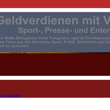
| Events | Sport | Presse- u. F
für Autofahrer