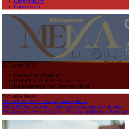
Datenschutz
Impressum
MeMa Press Nachrichtenagentur 
6. August 2026
MeMa Press Bremen
Redaktion 49 421 - 67 32 27 39
Narichtenagentur Bremen Nord
Aktuelle News
POL-HB: Nr.: 0507–Fahndung nach Räubern–
BPOL-HB: Bremer Bundespolizei vollstreckt mehrere Haftbefehle
POL-Bremerhaven: Alte Bürger – Polizei kontrolliert neue Regelung 