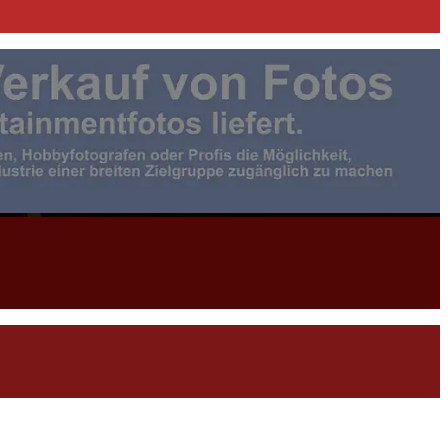
otojournalist:in |