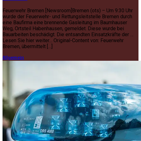
Feuerwehr Bremen [Newsroom]Bremen (ots) – Um 9:30 Uhr
wurde der Feuerwehr- und Rettungsleitstelle Bremen durch
eine Baufirma eine brennende Gasleitung im Baumhauser
Weg, Ortsteil Habenhausen, gemeldet. Diese wurde bei
Bauarbeiten beschädigt. Die entsandten Einsatzkräfte der …
Lesen Sie hier weiter… Original-Content von: Feuerwehr
Bremen, übermittelt […]
Allgemein