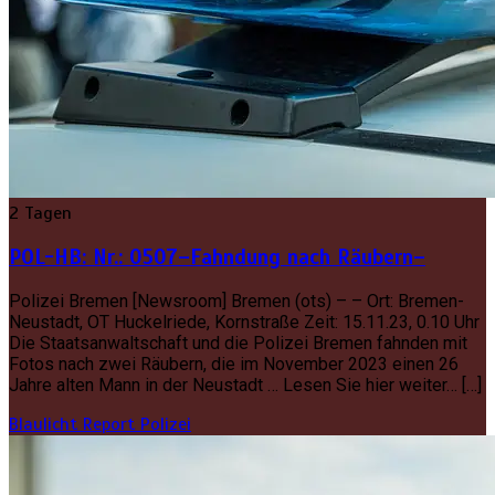
2 Tagen
POL-HB: Nr.: 0507–Fahndung nach Räubern–
Polizei Bremen [Newsroom] Bremen (ots) – – Ort: Bremen-
Neustadt, OT Huckelriede, Kornstraße Zeit: 15.11.23, 0.10 Uhr
Die Staatsanwaltschaft und die Polizei Bremen fahnden mit
Fotos nach zwei Räubern, die im November 2023 einen 26
Jahre alten Mann in der Neustadt … Lesen Sie hier weiter… […]
Blaulicht Report
Polizei