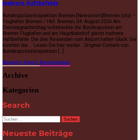
mehrere Haftbefehle
Bundespolizeiinspektion Bremen [Newsroom]Bremen (ots) –
Flughafen Bremen / Hbf. Bremen, 04. August 2026 Am
Dienstagnachmittag vollstreckte die Bundespolizei am
Bremer Flughafen und am Hauptbahnhof gleich mehrere
Haftbefehle. Die drei Reisenden vom Airport hatten Glück: Sie
konnten die … Lesen Sie hier weiter… Original-Content von:
Bundespolizeiinspektion […]
Blaulicht Report
Bundespolizei
Archive
Kategorien
Search
Suchen
nach:
Neueste Beiträge