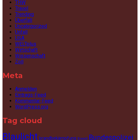
THW
Travel
Trending
Überfall
Uncategorized
Unfall
USA
WELTplus
Wirtschaft
Wissenschaft
Zoll
Meta
Anmelden
Eintrags-Feed
Kommentar-Feed
WordPress.org
Tag cloud
Blaulicht
Bundespolizei
brandbekämpfung
Brandt