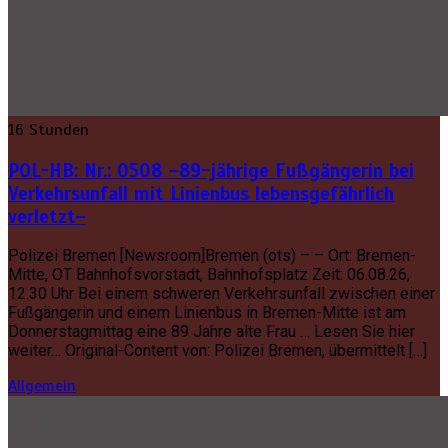
16 Stunden
POL-HB: Nr.: 0508 –89-jährige Fußgängerin bei
Verkehrsunfall mit Linienbus lebensgefährlich
verletzt–
Polizei Bremen [Newsroom]Bremen (ots) – – Ort: Bremen-
Mitte, OT Bahnhofsvorstadt, Bahnhofsplatz Zeit: 06.08.26,
12.30 Uhr Bei einem schweren Verkehrsunfall zwischen einer
Fußgängerin und einem Linienbus in Bremen-Mitte ist am
Donnerstagmittag eine 89 Jahre alte Frau … Lesen Sie hier
weiter… Original-Content von: Polizei Bremen, übermittelt […]
Allgemein