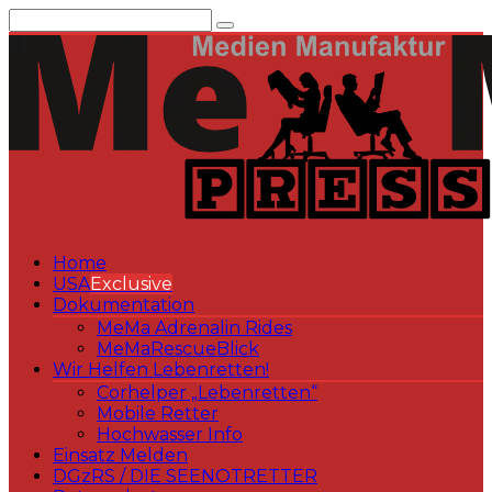
Zum
Inhalt
springen
Home
USA
Exclusive
Dokumentation
MeMa Adrenalin Rides
MeMaRescueBlick
Wir Helfen Lebenretten!
Corhelper „Lebenretten“
Mobile Retter
Hochwasser Info
Einsatz Melden
DGzRS / DIE SEENOTRETTER