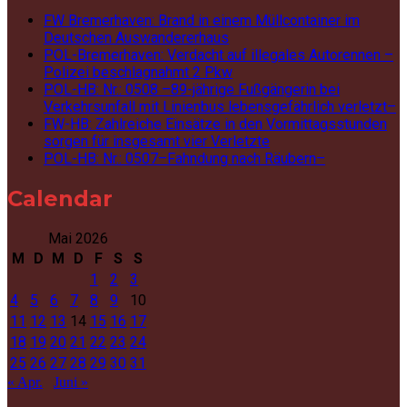
FW Bremerhaven: Brand in einem Müllcontainer im
Deutschen Auswandererhaus
POL-Bremerhaven: Verdacht auf illegales Autorennen –
Polizei beschlagnahmt 2 Pkw
POL-HB: Nr.: 0508 –89-jährige Fußgängerin bei
Verkehrsunfall mit Linienbus lebensgefährlich verletzt–
FW-HB: Zahlreiche Einsätze in den Vormittagsstunden
sorgen für insgesamt vier Verletzte
POL-HB: Nr.: 0507–Fahndung nach Räubern–
Calendar
Mai 2026
M
D
M
D
F
S
S
1
2
3
4
5
6
7
8
9
10
11
12
13
14
15
16
17
18
19
20
21
22
23
24
25
26
27
28
29
30
31
« Apr.
Juni »