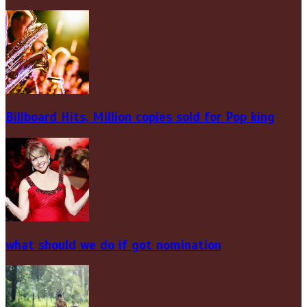
Billboard Hits,
Million
copies sold for Pop king
what should we do if got nomination