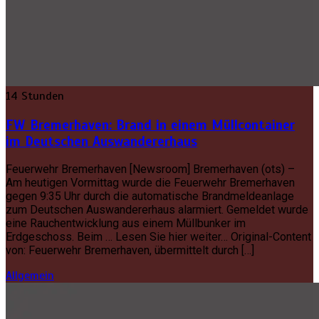
14 Stunden
FW Bremerhaven: Brand in einem Müllcontainer
im Deutschen Auswandererhaus
Feuerwehr Bremerhaven [Newsroom] Bremerhaven (ots) –
Am heutigen Vormittag wurde die Feuerwehr Bremerhaven
gegen 9:35 Uhr durch die automatische Brandmeldeanlage
zum Deutschen Auswandererhaus alarmiert. Gemeldet wurde
eine Rauchentwicklung aus einem Müllbunker im
Erdgeschoss. Beim … Lesen Sie hier weiter… Original-Content
von: Feuerwehr Bremerhaven, übermittelt durch […]
Allgemein