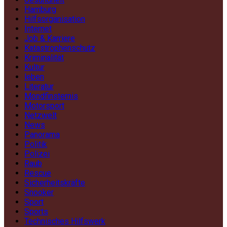
Hamburg
Hilfsorganisation
Internet
Job & Karriere
Katastrophenschutz
Kriminalität
Kultur
leben
Literatur
Mondfinsternis
Motorsport
Netzwelt
News
Panorama
Politik
Polizei
Raub
Rescue
Sicherheitskräfte
Snooker
Sport
Sports
Technisches Hilfswerk