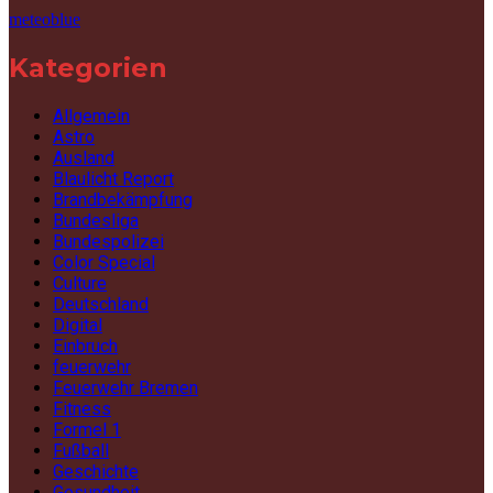
meteoblue
Kategorien
Allgemein
Astro
Ausland
Blaulicht Report
Brandbekämpfung
Bundesliga
Bundespolizei
Color Special
Culture
Deutschland
Digital
Einbruch
feuerwehr
Feuerwehr Bremen
Fitness
Formel 1
Fußball
Geschichte
Gesundheit