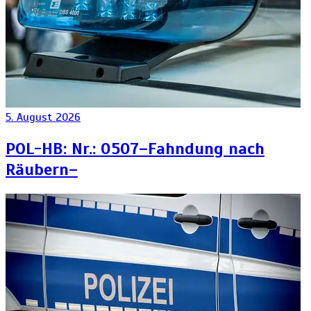
5. August 2026
POL-HB: Nr.: 0507–Fahndung nach
Räubern–