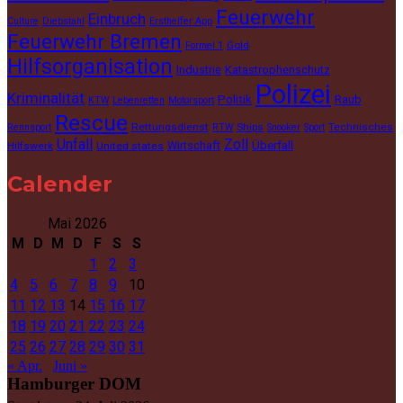
Feuerwehr
Einbruch
Culture
Diebstahl
Ersthelfer App
Feuerwehr Bremen
Gold
Formel 1
Hilfsorganisation
Industrie
Katastrophenschutz
Polizei
Kriminalität
Politik
Raub
KTW
Lebenretten
Motorsport
Rescue
Rettungsdienst
Ships
Technisches
Rennsport
RTW
Snooker
Sport
Unfall
Zoll
Wirtschaft
Überfall
Hilfswerk
United states
Calender
Mai 2026
M
D
M
D
F
S
S
1
2
3
4
5
6
7
8
9
10
11
12
13
14
15
16
17
18
19
20
21
22
23
24
25
26
27
28
29
30
31
« Apr.
Juni »
Hamburger DOM