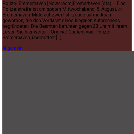
Polizei Bremerhaven [Newsroom]Bremerhaven (ots) – Eine
Polizeistreife ist am späten Mittwochabend, 5. August, in
Bremerhaven-Mitte auf zwei Fahrzeuge aufmerksam
geworden, die den Verdacht eines illegalen Autorennens
begründeten. Die Beamten befuhren gegen 23 Uhr mit ihrem …
Lesen Sie hier weiter… Original-Content von: Polizei
Bremerhaven, übermittelt […]
Allgemein