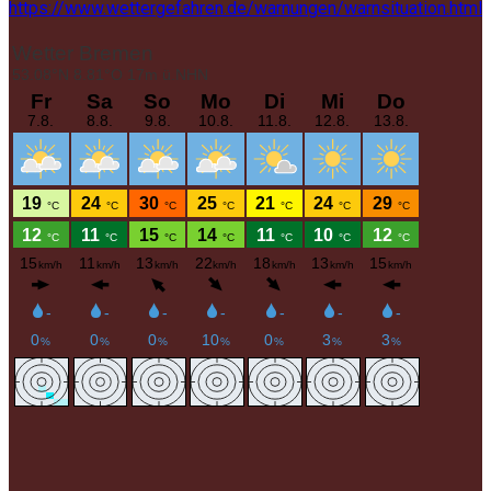
https://www.wettergefahren.de/warnungen/warnsituation.html