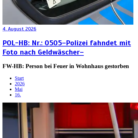
4. August 2026
POL-HB: Nr.: 0505–Polizei fahndet mit
Foto nach Geldwäscher–
FW-HB: Person bei Feuer in Wohnhaus gestorben
Start
2026
Mai
16.