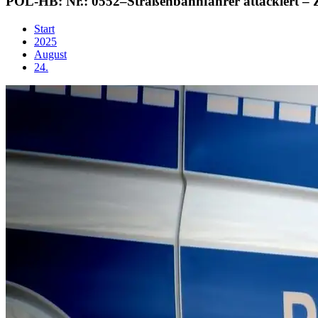
POL-HB: Nr.: 0552–Straßenbahnfahrer attackiert – 
Start
2025
August
24.