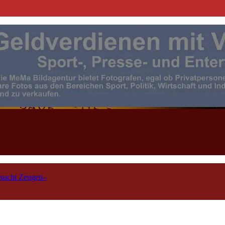
| Events | Sport | Presse- u. F
 sucht Zeugen–