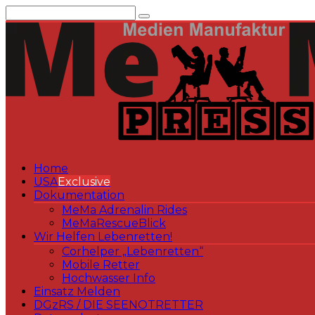
Zum
Inhalt
springen
Home
USA
Exclusive
Dokumentation
MeMa Adrenalin Rides
MeMaRescueBlick
Wir Helfen Lebenretten!
Corhelper „Lebenretten“
Mobile Retter
Hochwasser Info
Einsatz Melden
DGzRS / DIE SEENOTRETTER