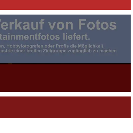
otojournalist:in |