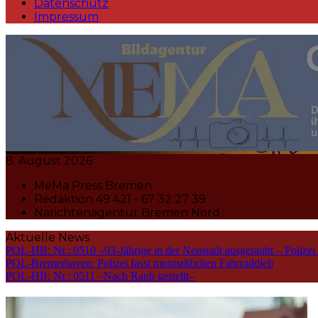
Datenschutz
Impressum
MeMa Press Nachrichtenagentur 
8. August 2026
MeMa Press Bremen
Redaktion 49 421 - 67 32 27 39
Narichtenagentur Bremen Nord
Aktuelle News
POL-HB: Nr.: 0510 –93-Jährige in der Neustadt ausgeraubt – Polizei
POL-Bremerhaven: Polizei fasst mutmaßlichen Fahrraddieb
POL-HB: Nr.: 0511 –Nach Raub gestellt–