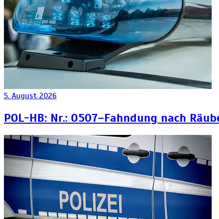
5. August 2026
POL-HB: Nr.: 0507–Fahndung nach Räub