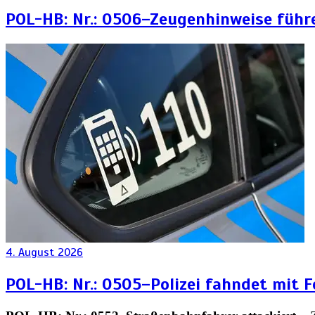
POL-HB: Nr.: 0506–Zeugenhinweise führ
4. August 2026
POL-HB: Nr.: 0505–Polizei fahndet mit 