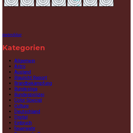
meteoblue
Kategorien
Allgemein
Astro
Ausland
Blaulicht Report
Brandbekämpfung
Bundesliga
Bundespolizei
Color Special
Culture
Deutschland
Digital
Einbruch
feuerwehr