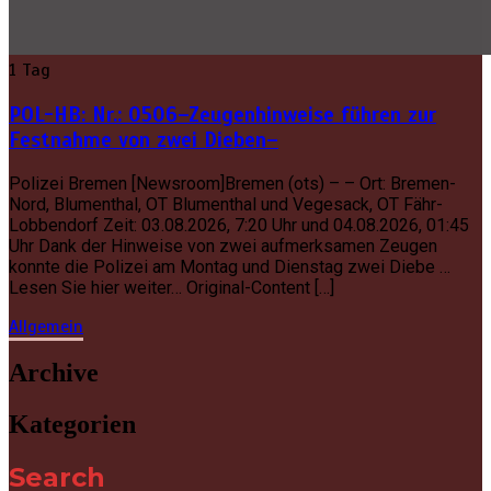
1 Tag
POL-HB: Nr.: 0506–Zeugenhinweise führen zur
Festnahme von zwei Dieben–
Polizei Bremen [Newsroom]Bremen (ots) – – Ort: Bremen-
Nord, Blumenthal, OT Blumenthal und Vegesack, OT Fähr-
Lobbendorf Zeit: 03.08.2026, 7:20 Uhr und 04.08.2026, 01:45
Uhr Dank der Hinweise von zwei aufmerksamen Zeugen
konnte die Polizei am Montag und Dienstag zwei Diebe …
Lesen Sie hier weiter… Original-Content […]
Allgemein
Archive
Kategorien
Search