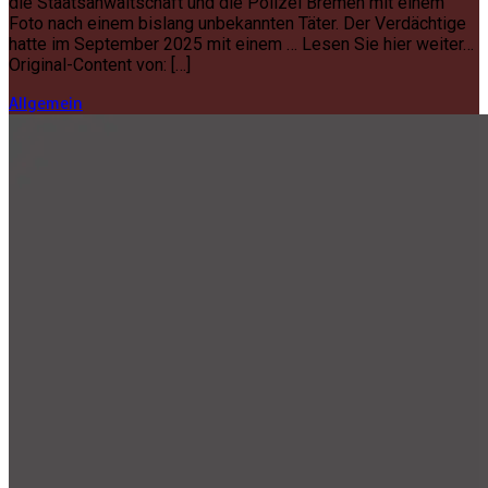
die Staatsanwaltschaft und die Polizei Bremen mit einem
Foto nach einem bislang unbekannten Täter. Der Verdächtige
hatte im September 2025 mit einem … Lesen Sie hier weiter…
Original-Content von: […]
Allgemein