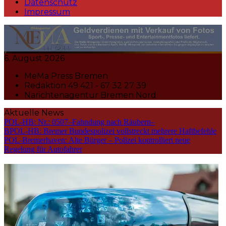
Datenschutz
Impressum
MeMa Press
6. August 2026
Nachrichtenagentur | Events |
MeMa Press Bremen
Sport | Presse- u.
Redaktion 49 421 - 67 32 27 39
Narichtenagentur Bremen Nord
Fotojournalist:in |
Aktuelle News
POL-HB: Nr.: 0507–Fahndung nach Räubern–
BPOL-HB: Bremer Bundespolizei vollstreckt mehrere Haftbefehle
POL-Bremerhaven: Alte Bürger – Polizei kontrolliert neue
Regelung für Autofahrer