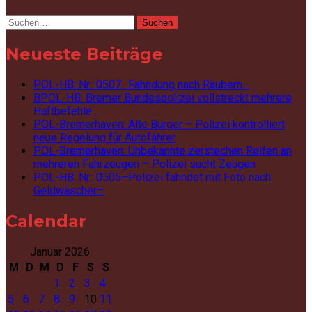
Suchen
nach:
Neueste Beiträge
POL-HB: Nr.: 0507–Fahndung nach Räubern–
BPOL-HB: Bremer Bundespolizei vollstreckt mehrere
Haftbefehle
POL-Bremerhaven: Alte Bürger – Polizei kontrolliert
neue Regelung für Autofahrer
POL-Bremerhaven: Unbekannte zerstechen Reifen an
mehreren Fahrzeugen – Polizei sucht Zeugen
POL-HB: Nr.: 0505–Polizei fahndet mit Foto nach
Geldwäscher–
Calendar
Januar 2026
M
D
M
D
F
S
S
1
2
3
4
5
6
7
8
9
10
11