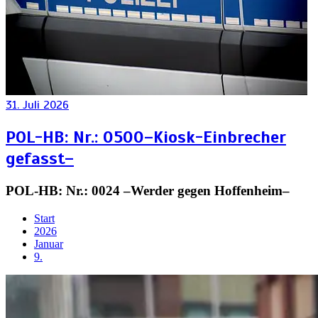
31. Juli 2026
POL-HB: Nr.: 0500–Kiosk-Einbrecher
gefasst–
POL-HB: Nr.: 0024 –Werder gegen Hoffenheim–
Start
2026
Januar
9.