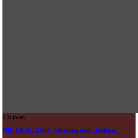
5 Stunden
POL-HB: Nr.: 0507–Fahndung nach Räubern–