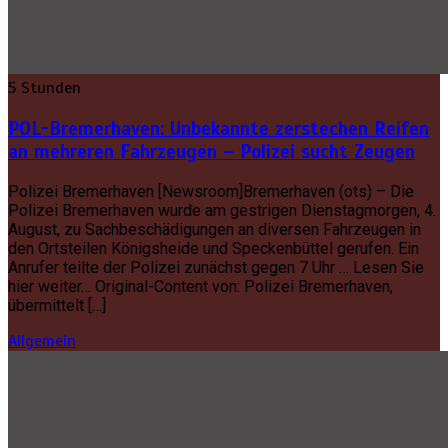
5 Stunden
POL-Bremerhaven: Unbekannte zerstechen Reifen
an mehreren Fahrzeugen – Polizei sucht Zeugen
Polizei Bremerhaven [Newsroom]Bremerhaven (ots) – Die
Polizei Bremerhaven wurde am gestrigen Dienstagmorgen, 4.
August, zu Sachbeschädigungen an diversen Fahrzeugen in
den Ortsteilen Königsheide und Speckenbüttel gerufen. Ein
Anrufer teilte der Polizei zunächst gegen 7 Uhr … Lesen Sie
hier weiter… Original-Content von: Polizei Bremerhaven,
übermittelt […]
Allgemein