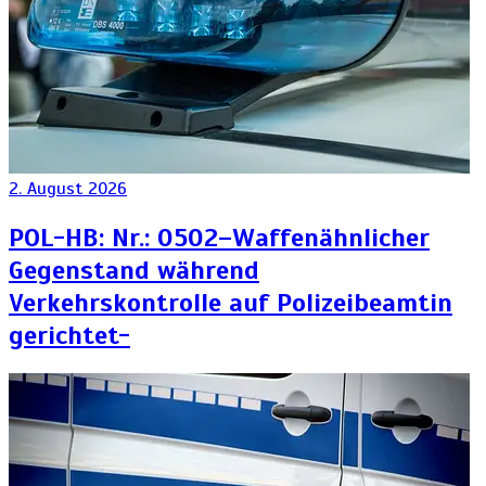
2. August 2026
POL-HB: Nr.: 0502–Waffenähnlicher
Gegenstand während
Verkehrskontrolle auf Polizeibeamtin
gerichtet-