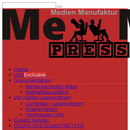
Zum
Inhalt
springen
Home
USA
Exclusive
Dokumentation
MeMa Adrenalin Rides
MeMaRescueBlick
Wir Helfen Lebenretten!
Corhelper „Lebenretten“
Mobile Retter
Hochwasser Info
Einsatz Melden
DGzRS / DIE SEENOTRETTER