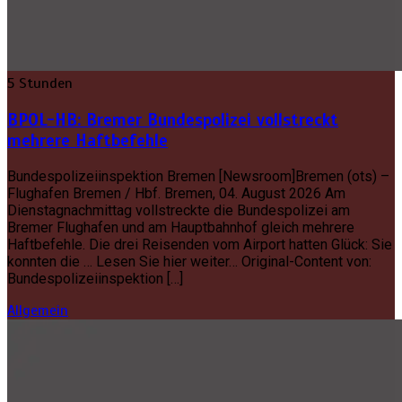
5 Stunden
BPOL-HB: Bremer Bundespolizei vollstreckt
mehrere Haftbefehle
Bundespolizeiinspektion Bremen [Newsroom]Bremen (ots) –
Flughafen Bremen / Hbf. Bremen, 04. August 2026 Am
Dienstagnachmittag vollstreckte die Bundespolizei am
Bremer Flughafen und am Hauptbahnhof gleich mehrere
Haftbefehle. Die drei Reisenden vom Airport hatten Glück: Sie
konnten die … Lesen Sie hier weiter… Original-Content von:
Bundespolizeiinspektion […]
Allgemein