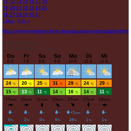
12
13
14
15
16
17
18
19
20
21
22
23
24
25
26
27
28
29
30
31
« Dez.
Feb. »
https://www.wettergefahren.de/warnungen/warnsituation.html