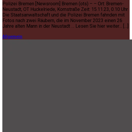
Polizei Bremen [Newsroom] Bremen (ots) – – Ort: Bremen-
Neustadt, OT Huckelriede, Kornstraße Zeit: 15.11.23, 0.10 Uhr
Die Staatsanwaltschaft und die Polizei Bremen fahnden mit
Fotos nach zwei Räubern, die im November 2023 einen 26
Jahre alten Mann in der Neustadt … Lesen Sie hier weiter… […]
Allgemein