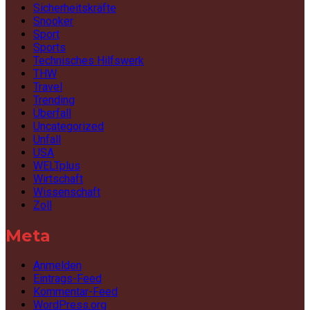
Sicherheitskräfte
Snooker
Sport
Sports
Technisches Hilfswerk
THW
Travel
Trending
Überfall
Uncategorized
Unfall
USA
WELTplus
Wirtschaft
Wissenschaft
Zoll
Meta
Anmelden
Eintrags-Feed
Kommentar-Feed
WordPress.org