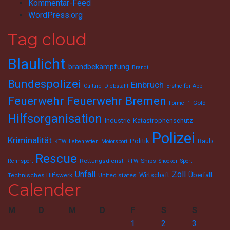
Kommentar-Feed
WordPress.org
Tag cloud
Blaulicht
brandbekämpfung
Brandt
Bundespolizei
Einbruch
Culture
Diebstahl
Ersthelfer App
Feuerwehr
Feuerwehr Bremen
Gold
Formel 1
Hilfsorganisation
Industrie
Katastrophenschutz
Polizei
Kriminalität
Politik
Raub
KTW
Lebenretten
Motorsport
Rescue
Rettungsdienst
Ships
Rennsport
RTW
Snooker
Sport
Unfall
Zoll
Wirtschaft
Überfall
Technisches Hilfswerk
United states
Calender
M
D
M
D
F
S
S
1
2
3