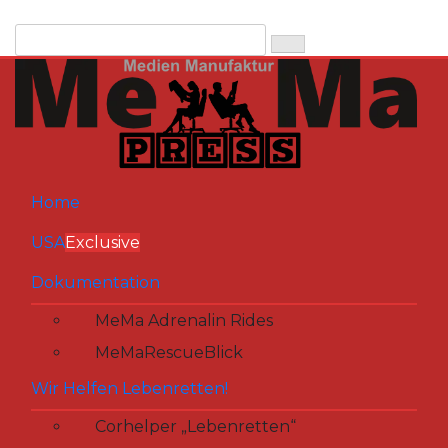
Zum
Inhalt
springen
Home
USA
Exclusive
Dokumentation
MeMa Adrenalin Rides
MeMaRescueBlick
Wir Helfen Lebenretten!
Corhelper „Lebenretten“