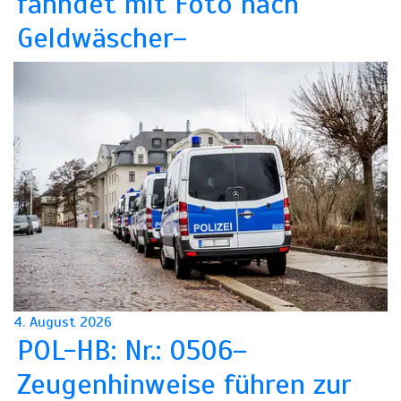
fahndet mit Foto nach
Geldwäscher–
4. August 2026
POL-HB: Nr.: 0506–
Zeugenhinweise führen zur