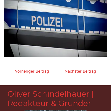
Beitragsnavigation
Vorheriger Beitrag
Nächster Beitrag
Oliver Schindelhauer |
Redakteur & Gründer