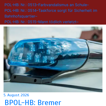
POL-HB: Nr.: 0513–Farbvandalismus an Schule–
POL-HB: Nr.: 0514–Taskforce sorgt für Sicherheit im
Bahnhofsquartier–
POL-HB: Nr.: 0515–Mann tödlich verletzt–
5. August 2026
BPOL-HB: Bremer