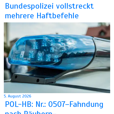
Bundespolizei vollstreckt
mehrere Haftbefehle
5. August 2026
POL-HB: Nr.: 0507–Fahndung
nach Räubern–