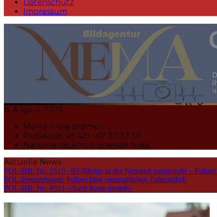
Datenschutz
Impressum
MeMa Press Nachrichtenagentur 
8. August 2026
MeMa Press Bremen
Redaktion 49 421 - 67 32 27 39
Narichtenagentur Bremen Nord
Aktuelle News
POL-HB: Nr.: 0510 –93-Jährige in der Neustadt ausgeraubt – Polizei
POL-Bremerhaven: Polizei fasst mutmaßlichen Fahrraddieb
POL-HB: Nr.: 0511 –Nach Raub gestellt–