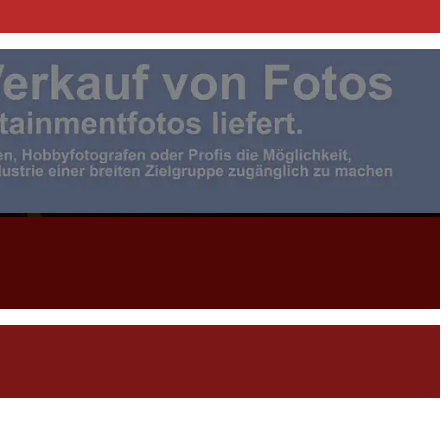
otojournalist:in |