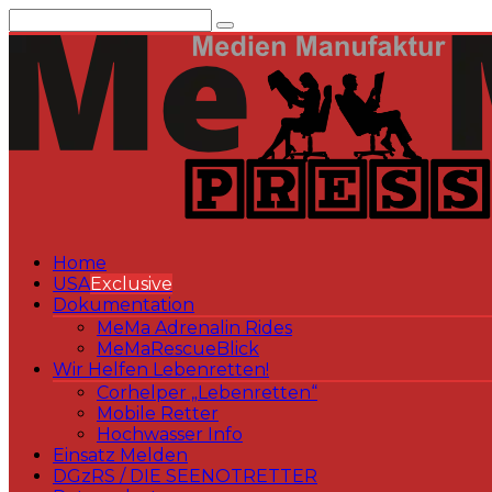
Zum
Inhalt
springen
Home
USA
Exclusive
Dokumentation
MeMa Adrenalin Rides
MeMaRescueBlick
Wir Helfen Lebenretten!
Corhelper „Lebenretten“
Mobile Retter
Hochwasser Info
Einsatz Melden
DGzRS / DIE SEENOTRETTER