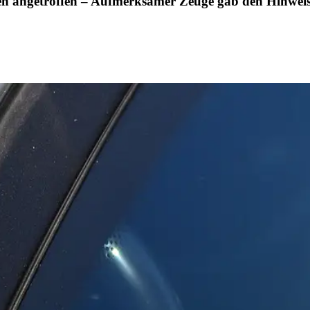
en angetroffen – Aufmerksamer Zeuge gab den Hinwei