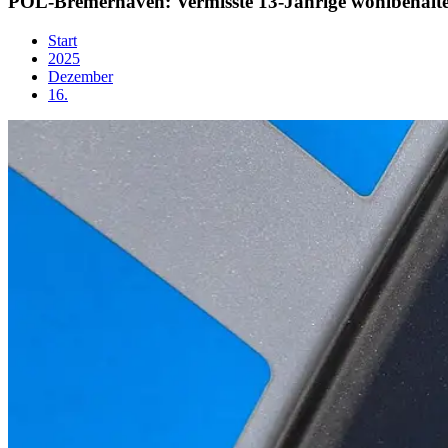
POL-Bremerhaven: Vermisste 13-Jährige wohlbehalt
Start
2025
Dezember
16.