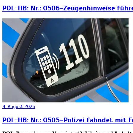
POL-HB: Nr.: 0506–Zeugenhinweise führ
4. August 2026
POL-HB: Nr.: 0505–Polizei fahndet mit 