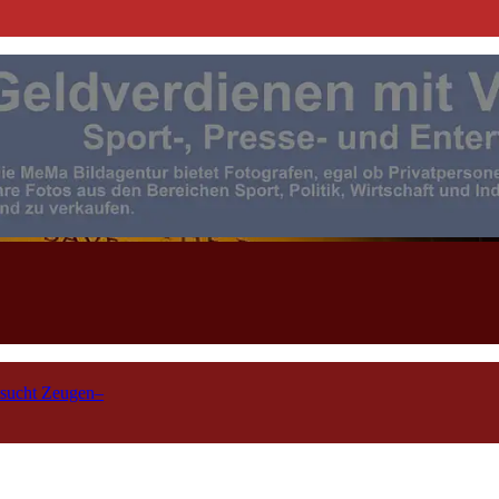
| Events | Sport | Presse- u. F
 sucht Zeugen–