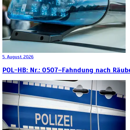
5. August 2026
POL-HB: Nr.: 0507–Fahndung nach Räub