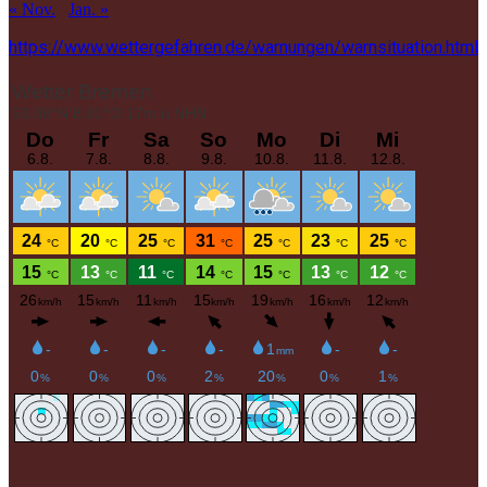
« Nov.
Jan. »
https://www.wettergefahren.de/warnungen/warnsituation.html