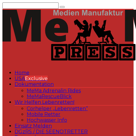
Zum
Inhalt
springen
Home
USA
Exclusive
Dokumentation
MeMa Adrenalin Rides
MeMaRescueBlick
Wir Helfen Lebenretten!
Corhelper „Lebenretten“
Mobile Retter
Hochwasser Info
Einsatz Melden
DGzRS / DIE SEENOTRETTER