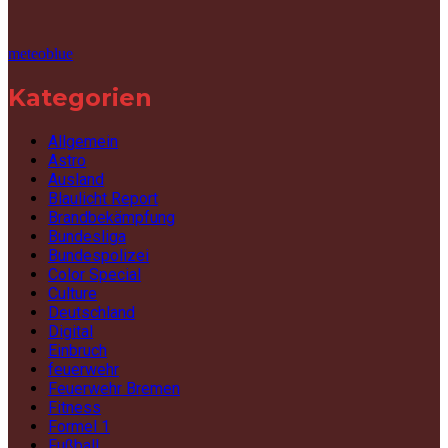
meteoblue
Kategorien
Allgemein
Astro
Ausland
Blaulicht Report
Brandbekämpfung
Bundesliga
Bundespolizei
Color Special
Culture
Deutschland
Digital
Einbruch
feuerwehr
Feuerwehr Bremen
Fitness
Formel 1
Fußball