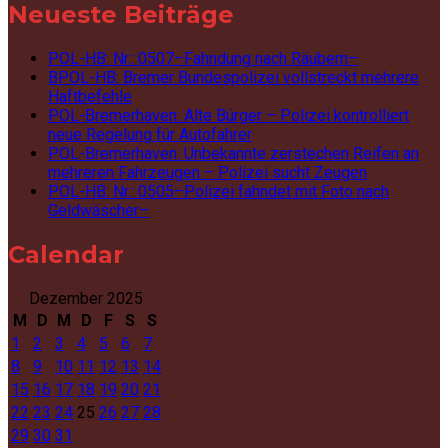
Neueste Beiträge
POL-HB: Nr.: 0507–Fahndung nach Räubern–
BPOL-HB: Bremer Bundespolizei vollstreckt mehrere
Haftbefehle
POL-Bremerhaven: Alte Bürger – Polizei kontrolliert
neue Regelung für Autofahrer
POL-Bremerhaven: Unbekannte zerstechen Reifen an
mehreren Fahrzeugen – Polizei sucht Zeugen
POL-HB: Nr.: 0505–Polizei fahndet mit Foto nach
Geldwäscher–
Calendar
Dezember 2025
M
D
M
D
F
S
S
1
2
3
4
5
6
7
8
9
10
11
12
13
14
15
16
17
18
19
20
21
22
23
24
25
26
27
28
29
30
31