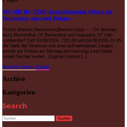
2 Tagen
POL-HB: Nr.: 0506–Zeugenhinweise führen zur
Festnahme von zwei Dieben–
Polizei Bremen [Newsroom]Bremen (ots) – – Ort: Bremen-
Nord, Blumenthal, OT Blumenthal und Vegesack, OT Fähr-
Lobbendorf Zeit: 03.08.2026, 7:20 Uhr und 04.08.2026, 01:45
Uhr Dank der Hinweise von zwei aufmerksamen Zeugen
konnte die Polizei am Montag und Dienstag zwei Diebe …
Lesen Sie hier weiter… Original-Content […]
Blaulicht Report
Polizei
Archive
Kategorien
Search
Suchen
nach: