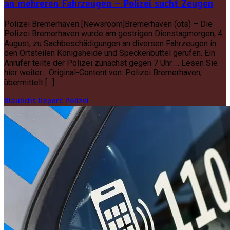
an mehreren Fahrzeugen – Polizei sucht Zeugen
Polizei Bremerhaven [Newsroom]Bremerhaven (ots) – Die
Polizei Bremerhaven wurde am gestrigen Dienstagmorgen, 4.
August, zu Sachbeschädigungen an diversen Fahrzeugen in
den Ortsteilen Königsheide und Speckenbüttel gerufen. Ein
Anrufer teilte der Polizei zunächst gegen 7 Uhr … Lesen Sie
hier weiter… Original-Content von: Polizei Bremerhaven,
übermittelt […]
Blaulicht Report
Polizei