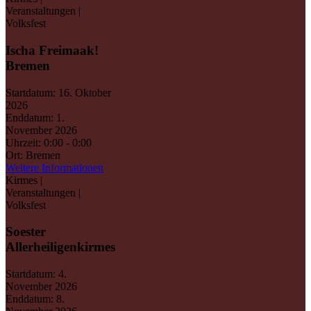
Veranstaltungen |
Volksfest
Ischa Freimaak!
Bremen
Startdatum:
16. Oktober
2026
Enddatum:
1.
November 2026
Uhrzeit:
0:00 - 0:00
Ort:
Bremen
Weitere Informationen
Kirmes |
Veranstaltungen |
Volksfest
Soester
Allerheiligenkirmes
Startdatum:
4.
November 2026
Enddatum:
8.