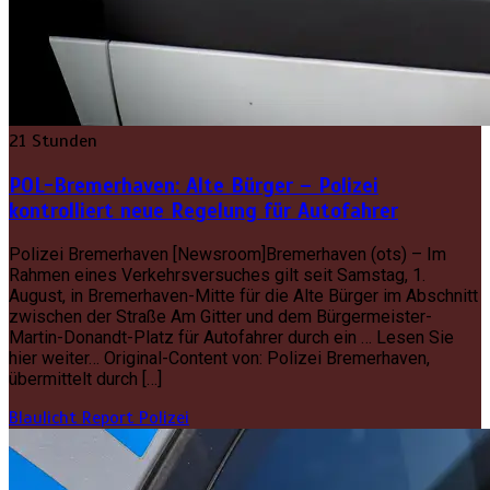
21 Stunden
POL-Bremerhaven: Alte Bürger – Polizei
kontrolliert neue Regelung für Autofahrer
Polizei Bremerhaven [Newsroom]Bremerhaven (ots) – Im
Rahmen eines Verkehrsversuches gilt seit Samstag, 1.
August, in Bremerhaven-Mitte für die Alte Bürger im Abschnitt
zwischen der Straße Am Gitter und dem Bürgermeister-
Martin-Donandt-Platz für Autofahrer durch ein … Lesen Sie
hier weiter… Original-Content von: Polizei Bremerhaven,
übermittelt durch […]
Blaulicht Report
Polizei