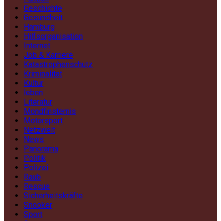
Geschichte
Gesundheit
Hamburg
Hilfsorganisation
Internet
Job & Karriere
Katastrophenschutz
Kriminalität
Kultur
leben
Literatur
Mondfinsternis
Motorsport
Netzwelt
News
Panorama
Politik
Polizei
Raub
Rescue
Sicherheitskräfte
Snooker
Sport