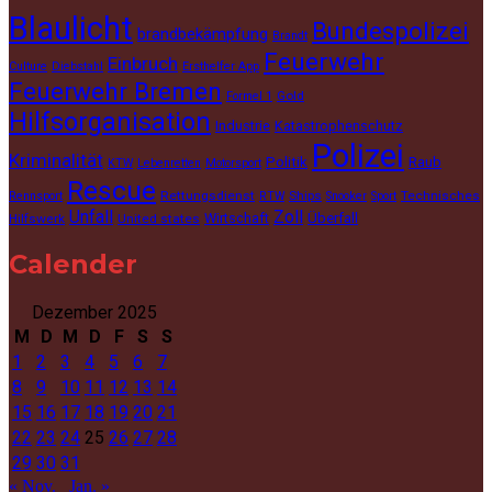
Blaulicht
Bundespolizei
brandbekämpfung
Brandt
Feuerwehr
Einbruch
Culture
Diebstahl
Ersthelfer App
Feuerwehr Bremen
Gold
Formel 1
Hilfsorganisation
Industrie
Katastrophenschutz
Polizei
Kriminalität
Politik
Raub
KTW
Lebenretten
Motorsport
Rescue
Rettungsdienst
Ships
Technisches
Rennsport
RTW
Snooker
Sport
Unfall
Zoll
Wirtschaft
Überfall
Hilfswerk
United states
Calender
Dezember 2025
M
D
M
D
F
S
S
1
2
3
4
5
6
7
8
9
10
11
12
13
14
15
16
17
18
19
20
21
22
23
24
25
26
27
28
29
30
31
« Nov.
Jan. »