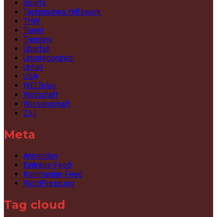
Sports
Technisches Hilfswerk
THW
Travel
Trending
Überfall
Uncategorized
Unfall
USA
WELTplus
Wirtschaft
Wissenschaft
Zoll
Meta
Anmelden
Eintrags-Feed
Kommentar-Feed
WordPress.org
Tag cloud