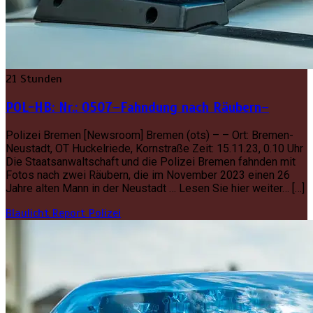
21 Stunden
POL-HB: Nr.: 0507–Fahndung nach Räubern–
Polizei Bremen [Newsroom] Bremen (ots) – – Ort: Bremen-
Neustadt, OT Huckelriede, Kornstraße Zeit: 15.11.23, 0.10 Uhr
Die Staatsanwaltschaft und die Polizei Bremen fahnden mit
Fotos nach zwei Räubern, die im November 2023 einen 26
Jahre alten Mann in der Neustadt … Lesen Sie hier weiter… […]
Blaulicht Report
Polizei