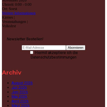
November 2026
Uhrzeit:
0:00 - 0:00
Ort:
Soest
Weitere Informationen
Kirmes |
Veranstaltungen |
Volksfest
Newsletter Bestellen!
Hiermit akzeptiere ich die
Datenschutzbestimmungen
Archiv
August 2026
Juli 2026
Juni 2026
Mai 2026
April 2026
März 2026