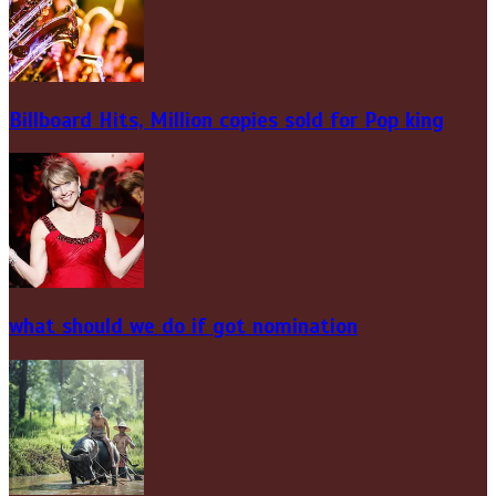
Billboard Hits,
Million
copies sold for Pop king
what should we do if got nomination