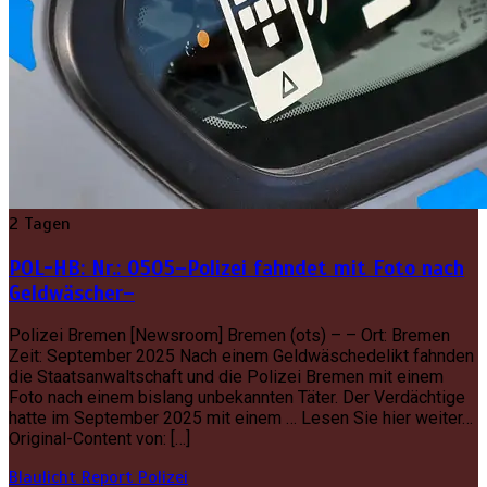
2 Tagen
POL-HB: Nr.: 0505–Polizei fahndet mit Foto nach
Geldwäscher–
Polizei Bremen [Newsroom] Bremen (ots) – – Ort: Bremen
Zeit: September 2025 Nach einem Geldwäschedelikt fahnden
die Staatsanwaltschaft und die Polizei Bremen mit einem
Foto nach einem bislang unbekannten Täter. Der Verdächtige
hatte im September 2025 mit einem … Lesen Sie hier weiter…
Original-Content von: […]
Blaulicht Report
Polizei