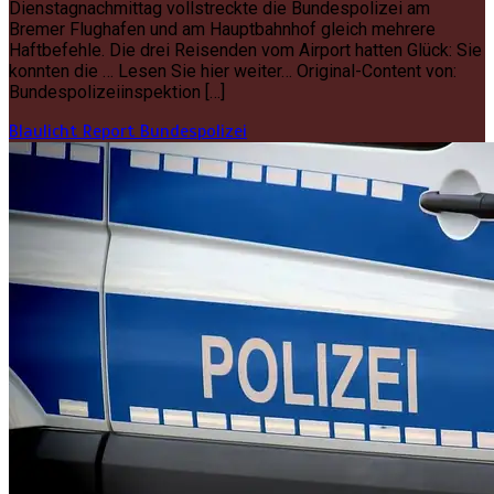
Dienstagnachmittag vollstreckte die Bundespolizei am
Bremer Flughafen und am Hauptbahnhof gleich mehrere
Haftbefehle. Die drei Reisenden vom Airport hatten Glück: Sie
konnten die … Lesen Sie hier weiter… Original-Content von:
Bundespolizeiinspektion […]
Blaulicht Report
Bundespolizei