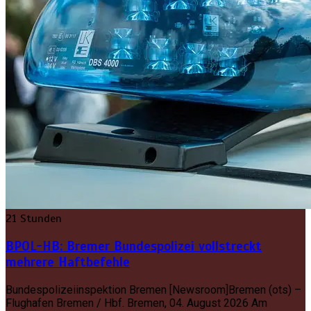
21 Stunden
BPOL-HB: Bremer Bundespolizei vollstreckt
mehrere Haftbefehle
Bundespolizeiinspektion Bremen [Newsroom]Bremen (ots) –
Flughafen Bremen / Hbf. Bremen, 04. August 2026 Am