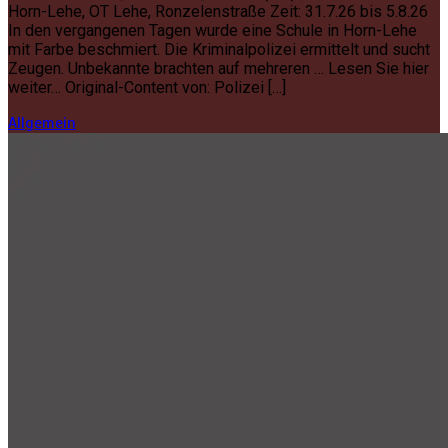
Horn-Lehe, OT Lehe, Ronzelenstraße Zeit: 31.7.26 bis 5.8.26
In den vergangenen Tagen wurde eine Schule in Horn-Lehe
mit Farbe beschmiert. Die Kriminalpolizei ermittelt und sucht
Zeugen. Unbekannte brachten auf mehreren … Lesen Sie hier
weiter… Original-Content von: Polizei […]
Allgemein