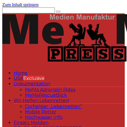
Zum Inhalt springen
Home
USA
Exclusive
Dokumentation
MeMa Adrenalin Rides
MeMaRescueBlick
Wir Helfen Lebenretten!
Corhelper „Lebenretten“
Mobile Retter
Hochwasser Info
Einsatz Melden