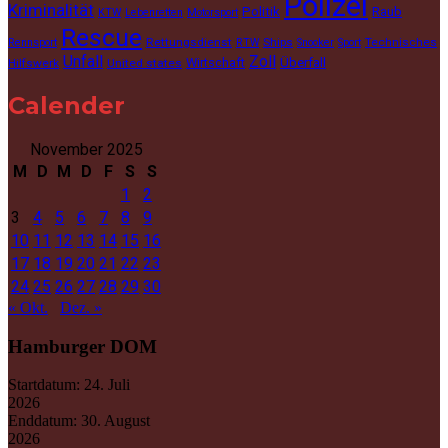
Polizei
Kriminalität
Politik
Raub
KTW
Lebenretten
Motorsport
Rescue
Rettungsdienst
Ships
Technisches
Rennsport
RTW
Snooker
Sport
Unfall
Zoll
Wirtschaft
Überfall
Hilfswerk
United states
Calender
November 2025
M
D
M
D
F
S
S
1
2
3
4
5
6
7
8
9
10
11
12
13
14
15
16
17
18
19
20
21
22
23
24
25
26
27
28
29
30
« Okt.
Dez. »
Hamburger DOM
Startdatum:
24. Juli
2026
Enddatum:
30. August
2026