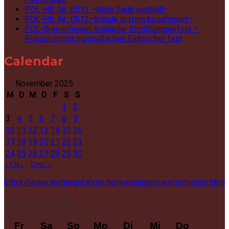
POL-HB: Nr.: 0511 –Nach Raub gestellt–
POL-HB: Nr.: 0512–Schule in Horn beschmiert–
POL-Bremerhaven: Schneller Ermittlungserfolg –
Polizei nimmt mutmaßlichen Einbrecher fest
Calendar
November 2025
M
D
M
D
F
S
S
1
2
3
4
5
6
7
8
9
10
11
12
13
14
15
16
17
18
19
20
21
22
23
24
25
26
27
28
29
30
« Okt.
Dez. »
https://www.wettergefahren.de/warnungen/warnsituation.html