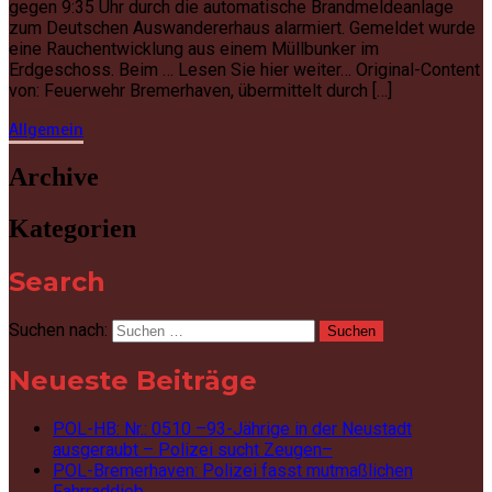
gegen 9:35 Uhr durch die automatische Brandmeldeanlage
zum Deutschen Auswandererhaus alarmiert. Gemeldet wurde
eine Rauchentwicklung aus einem Müllbunker im
Erdgeschoss. Beim … Lesen Sie hier weiter… Original-Content
von: Feuerwehr Bremerhaven, übermittelt durch […]
Allgemein
Archive
Kategorien
Search
Suchen nach:
Neueste Beiträge
POL-HB: Nr.: 0510 –93-Jährige in der Neustadt
ausgeraubt – Polizei sucht Zeugen–
POL-Bremerhaven: Polizei fasst mutmaßlichen
Fahrraddieb