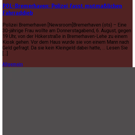
POL-Bremerhaven: Polizei fasst mutmaßlichen
Fahrraddieb
Polizei Bremerhaven [Newsroom]Bremerhaven (ots) – Eine
30-jährige Frau wollte am Donnerstagabend, 6. August, gegen
19 Uhr, von der Hökerstraße in Bremerhaven-Lehe zu einem
Kiosk gehen. Vor dem Haus wurde sie von einem Mann nach
Geld gefragt. Da sie kein Kleingeld dabei hatte, … Lesen Sie
[…]
Allgemein