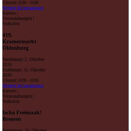
Uhrzeit:
0:00 - 0:00
Weitere Informationen
Kirmes |
Veranstaltungen |
Volksfest
419.
Kramermarkt
Oldenburg
Startdatum:
2. Oktober
2026
Enddatum:
11. Oktober
2026
Uhrzeit:
0:00 - 0:00
Weitere Informationen
Kirmes |
Veranstaltungen |
Volksfest
Ischa Freimaak!
Bremen
Startdatum:
16. Oktober