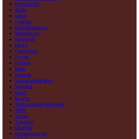
Kriminalität
Kultur
leben
Literatur
Mondfinsternis
Motorsport
Netzwelt
News
Panorama
Politik
Polizei
Raub
Rescue
Sicherheitskräfte
Snooker
Sport
Sports
Technisches Hilfswerk
THW
Travel
Trending
Überfall
Uncategorized