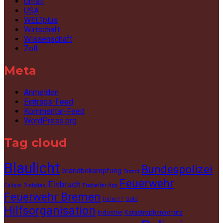
Unfall
USA
WELTplus
Wirtschaft
Wissenschaft
Zoll
Meta
Anmelden
Eintrags-Feed
Kommentar-Feed
WordPress.org
Tag cloud
Blaulicht
Bundespolizei
brandbekämpfung
Brandt
Feuerwehr
Einbruch
Culture
Diebstahl
Ersthelfer App
Feuerwehr Bremen
Gold
Formel 1
Hilfsorganisation
Industrie
Katastrophenschutz