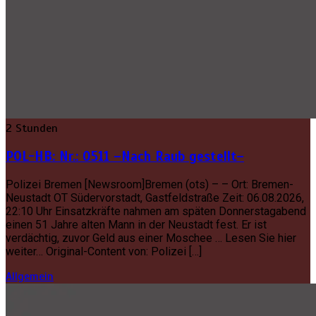
2 Stunden
POL-HB: Nr.: 0511 –Nach Raub gestellt–
Polizei Bremen [Newsroom]Bremen (ots) – – Ort: Bremen-
Neustadt OT Südervorstadt, Gastfeldstraße Zeit: 06.08.2026,
22:10 Uhr Einsatzkräfte nahmen am späten Donnerstagabend
einen 51 Jahre alten Mann in der Neustadt fest. Er ist
verdächtig, zuvor Geld aus einer Moschee … Lesen Sie hier
weiter… Original-Content von: Polizei […]
Allgemein