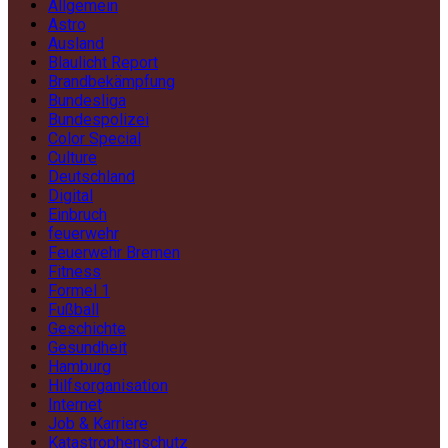
Allgemein
Astro
Ausland
Blaulicht Report
Brandbekämpfung
Bundesliga
Bundespolizei
Color Special
Culture
Deutschland
Digital
Einbruch
feuerwehr
Feuerwehr Bremen
Fitness
Formel 1
Fußball
Geschichte
Gesundheit
Hamburg
Hilfsorganisation
Internet
Job & Karriere
Katastrophenschutz