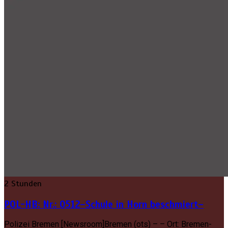
2 Stunden
POL-HB: Nr.: 0512–Schule in Horn beschmiert–
Polizei Bremen [Newsroom]Bremen (ots) – – Ort: Bremen-