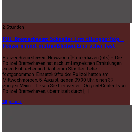
2 Stunden
POL-Bremerhaven: Schneller Ermittlungserfolg –
Polizei nimmt mutmaßlichen Einbrecher fest
Polizei Bremerhaven [Newsroom]Bremerhaven (ots) – Die
Polizei Bremerhaven hat nach umfangreichen Ermittlungen
einen Einbrecher und Räuber im Stadtteil Lehe
festgenommen. Einsatzkräfte der Polizei hatten am
Mittwochmorgen, 5. August, gegen 09.30 Uhr, einen 37-
jährigen Mann … Lesen Sie hier weiter… Original-Content von:
Polizei Bremerhaven, übermittelt durch […]
Allgemein