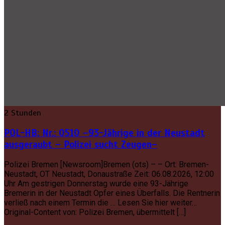
2 Stunden
POL-HB: Nr.: 0510 –93-Jährige in der Neustadt
ausgeraubt – Polizei sucht Zeugen–
Polizei Bremen [Newsroom]Bremen (ots) – – Ort: Bremen-
Neustadt, OT Neustadt, Donaustraße Zeit: 06.08.2026, 12:00
Uhr Am gestrigen Donnerstag wurde eine 93-Jährige
Bremerin in der Neustadt Opfer eines Überfalls. Die Rentnerin
verließ nach einem Termin die … Lesen Sie hier weiter…
Original-Content von: Polizei Bremen, übermittelt […]