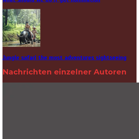
Jungle safari the most adventures sightseeing
Nachrichten einzelner Autoren