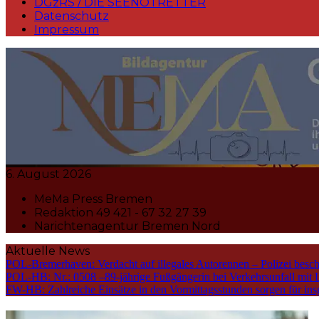
DGzRS / DIE SEENOTRETTER
Datenschutz
Impressum
MeMa Press Nachrichtenagentur 
6. August 2026
MeMa Press Bremen
Redaktion 49 421 - 67 32 27 39
Narichtenagentur Bremen Nord
Aktuelle News
POL-Bremerhaven: Verdacht auf illegales Autorennen – Polizei bes
POL-HB: Nr.: 0508 –89-jährige Fußgängerin bei Verkehrsunfall mit Li
FW-HB: Zahlreiche Einsätze in den Vormittagsstunden sorgen für insg