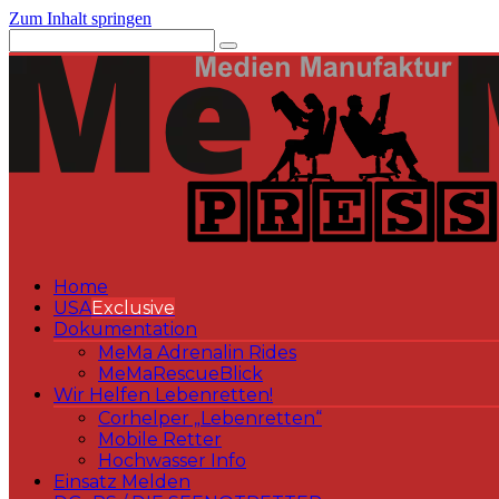
Zum Inhalt springen
Home
USA
Exclusive
Dokumentation
MeMa Adrenalin Rides
MeMaRescueBlick
Wir Helfen Lebenretten!
Corhelper „Lebenretten“
Mobile Retter
Hochwasser Info
Einsatz Melden