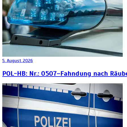
5. August 2026
POL-HB: Nr.: 0507–Fahndung nach Räub