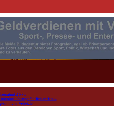
| Events | Sport | Presse- u. F
chlagnahmt 2 Pkw
nienbus lebensgefährlich verletzt–
esamt vier Verletzte