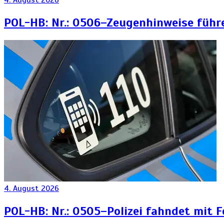
4. August 2026
POL-HB: Nr.: 0506–Zeugenhinweise führ
4. August 2026
POL-HB: Nr.: 0505–Polizei fahndet mit 