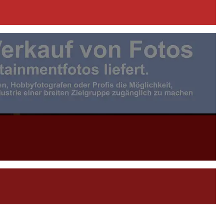
otojournalist:in |