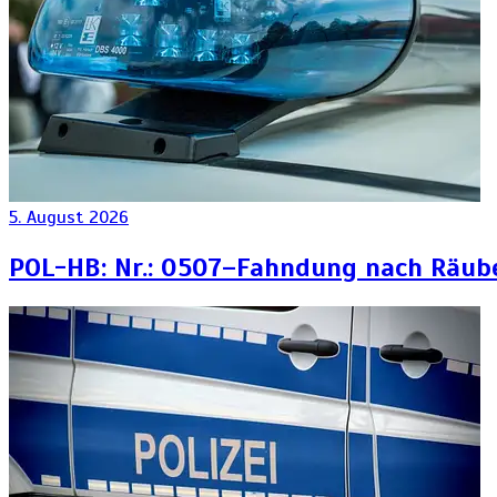
5. August 2026
POL-HB: Nr.: 0507–Fahndung nach Räub