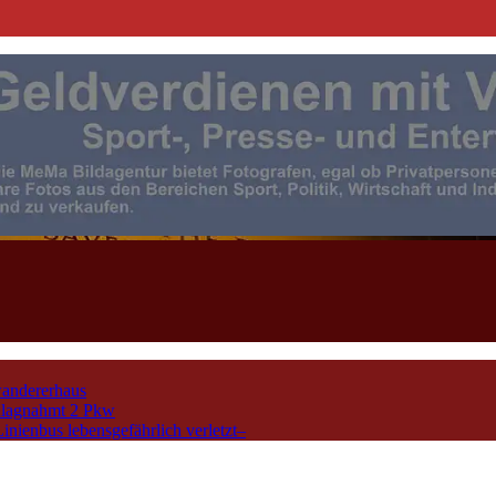
| Events | Sport | Presse- u. F
andererhaus
chlagnahmt 2 Pkw
nienbus lebensgefährlich verletzt–