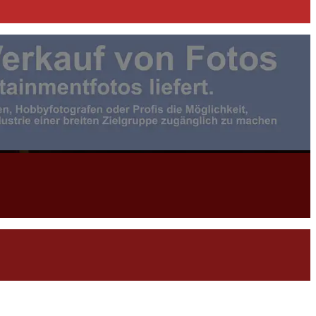
otojournalist:in |