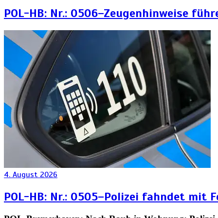
POL-HB: Nr.: 0506–Zeugenhinweise führ
4. August 2026
POL-HB: Nr.: 0505–Polizei fahndet mit 