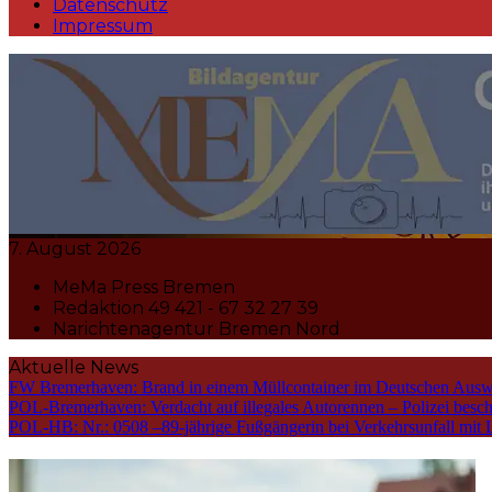
Datenschutz
Impressum
MeMa Press Nachrichtenagentur 
7. August 2026
MeMa Press Bremen
Redaktion 49 421 - 67 32 27 39
Narichtenagentur Bremen Nord
Aktuelle News
FW Bremerhaven: Brand in einem Müllcontainer im Deutschen Ausw
POL-Bremerhaven: Verdacht auf illegales Autorennen – Polizei bes
POL-HB: Nr.: 0508 –89-jährige Fußgängerin bei Verkehrsunfall mit Li