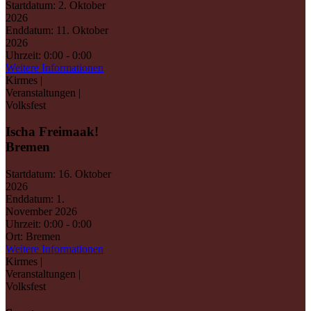
Startdatum:
2. Oktober
2026
Enddatum:
11. Oktober
2026
Uhrzeit:
0:00 - 0:00
Weitere Informationen
Kirmes |
Veranstaltungen |
Volksfest
Ischa Freimaak!
Bremen
Startdatum:
16. Oktober
2026
Enddatum:
1.
November 2026
Uhrzeit:
0:00 - 0:00
Ort:
Bremen
Weitere Informationen
Kirmes |
Veranstaltungen |
Volksfest