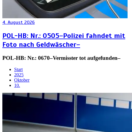
4. August 2026
POL-HB: Nr.: 0505–Polizei fahndet mit
Foto nach Geldwäscher–
POL-HB: Nr.: 0670–Vermisster tot aufgefunden–
Start
2025
Oktober
10.