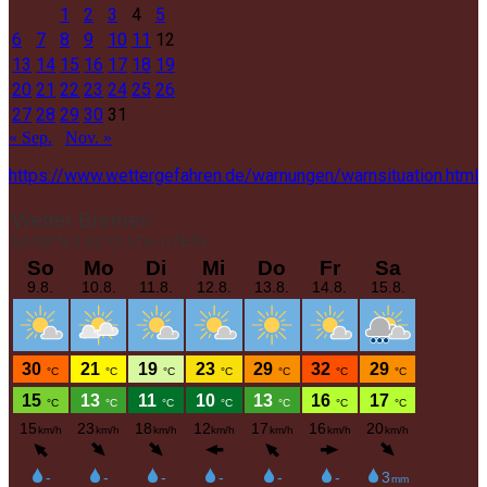
1
2
3
4
5
6
7
8
9
10
11
12
13
14
15
16
17
18
19
20
21
22
23
24
25
26
27
28
29
30
31
« Sep.
Nov. »
https://www.wettergefahren.de/warnungen/warnsituation.html