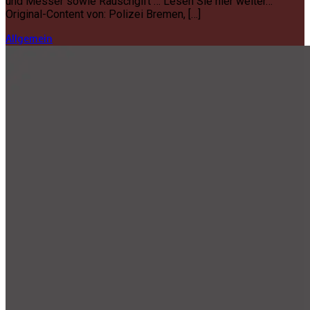
und Messer sowie Rauschgift … Lesen Sie hier weiter…
Original-Content von: Polizei Bremen, […]
Allgemein