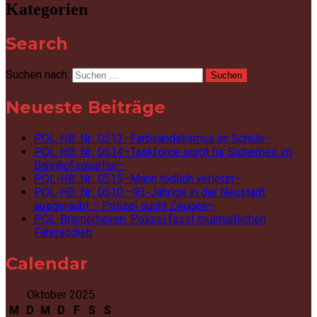
Kategorien
Search
Suchen nach:
Neueste Beiträge
POL-HB: Nr.: 0513–Farbvandalismus an Schule–
POL-HB: Nr.: 0514–Taskforce sorgt für Sicherheit im
Bahnhofsquartier–
POL-HB: Nr.: 0515–Mann tödlich verletzt–
POL-HB: Nr.: 0510 –93-Jährige in der Neustadt
ausgeraubt – Polizei sucht Zeugen–
POL-Bremerhaven: Polizei fasst mutmaßlichen
Fahrraddieb
Calendar
Oktober 2025
M
D
M
D
F
S
S