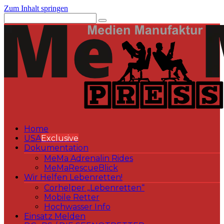
Zum Inhalt springen
Home
USA
Exclusive
Dokumentation
MeMa Adrenalin Rides
MeMaRescueBlick
Wir Helfen Lebenretten!
Corhelper „Lebenretten“
Mobile Retter
Hochwasser Info
Einsatz Melden