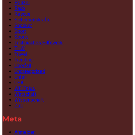
Polizei
Raub
Rescue
Sicherheitskräfte
Snooker
Sport
Sports
Technisches Hilfswerk
THW
Travel
Trending
Überfall
Uncategorized
Unfall
USA
WELTplus
Wirtschaft
Wissenschaft
Zoll
Meta
Anmelden