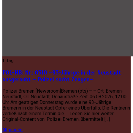
1 Tag
POL-HB: Nr.: 0510 –93-Jährige in der Neustadt
ausgeraubt – Polizei sucht Zeugen–
Polizei Bremen [Newsroom]Bremen (ots) – – Ort: Bremen-
Neustadt, OT Neustadt, Donaustraße Zeit: 06.08.2026, 12:00
Uhr Am gestrigen Donnerstag wurde eine 93-Jährige
Bremerin in der Neustadt Opfer eines Überfalls. Die Rentnerin
verließ nach einem Termin die … Lesen Sie hier weiter…
Original-Content von: Polizei Bremen, übermittelt […]
Allgemein