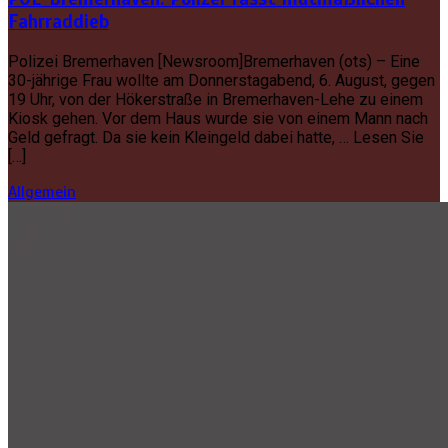
Fahrraddieb
Polizei Bremerhaven [Newsroom]Bremerhaven (ots) – Eine
30-jährige Frau wollte am Donnerstagabend, 6. August, gegen
19 Uhr, von der Hökerstraße in Bremerhaven-Lehe zu einem
Kiosk gehen. Vor dem Haus wurde sie von einem Mann nach
Geld gefragt. Da sie kein Kleingeld dabei hatte, … Lesen Sie
[…]
Allgemein