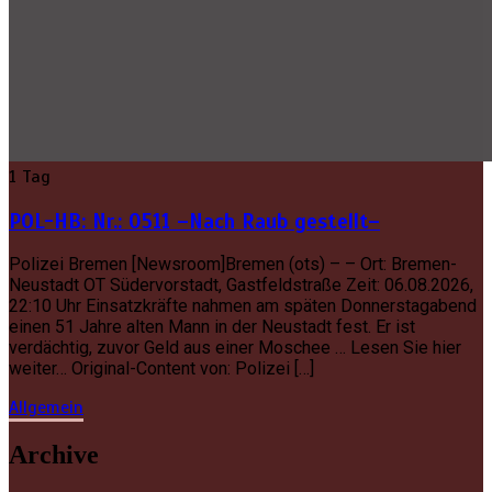
1 Tag
POL-HB: Nr.: 0511 –Nach Raub gestellt–
Polizei Bremen [Newsroom]Bremen (ots) – – Ort: Bremen-
Neustadt OT Südervorstadt, Gastfeldstraße Zeit: 06.08.2026,
22:10 Uhr Einsatzkräfte nahmen am späten Donnerstagabend
einen 51 Jahre alten Mann in der Neustadt fest. Er ist
verdächtig, zuvor Geld aus einer Moschee … Lesen Sie hier
weiter… Original-Content von: Polizei […]
Allgemein
Archive