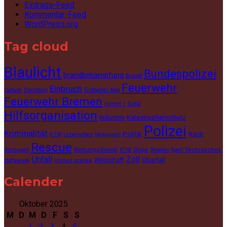
Eintrags-Feed
Kommentar-Feed
WordPress.org
Tag cloud
Blaulicht
Bundespolizei
brandbekämpfung
Brandt
Feuerwehr
Einbruch
Culture
Diebstahl
Ersthelfer App
Feuerwehr Bremen
Gold
Formel 1
Hilfsorganisation
Industrie
Katastrophenschutz
Polizei
Kriminalität
Politik
Raub
KTW
Lebenretten
Motorsport
Rescue
Rettungsdienst
Ships
Technisches
Rennsport
RTW
Snooker
Sport
Unfall
Zoll
Wirtschaft
Überfall
Hilfswerk
United states
Calender
Oktober 2025
M
D
M
D
F
S
S
1
2
3
4
5