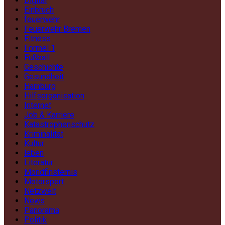
Digital
Einbruch
feuerwehr
Feuerwehr Bremen
Fitness
Formel 1
Fußball
Geschichte
Gesundheit
Hamburg
Hilfsorganisation
Internet
Job & Karriere
Katastrophenschutz
Kriminalität
Kultur
leben
Literatur
Mondfinsternis
Motorsport
Netzwelt
News
Panorama
Politik