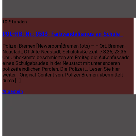
10 Stunden
POL-HB: Nr.: 0513–Farbvandalismus an Schule–
Polizei Bremen [Newsroom]Bremen (ots) – – Ort: Bremen-
Neustadt, OT Alte Neustadt, Schulstraße Zeit: 7.8.26, 23.35
Uhr Unbekannte beschmierten am Freitag die Außenfassade
eines Schulgebäudes in der Neustadt mit unter anderen
polizeifeindlichen Parolen. Die Polizei … Lesen Sie hier
weiter… Original-Content von: Polizei Bremen, übermittelt
durch […]
Allgemein