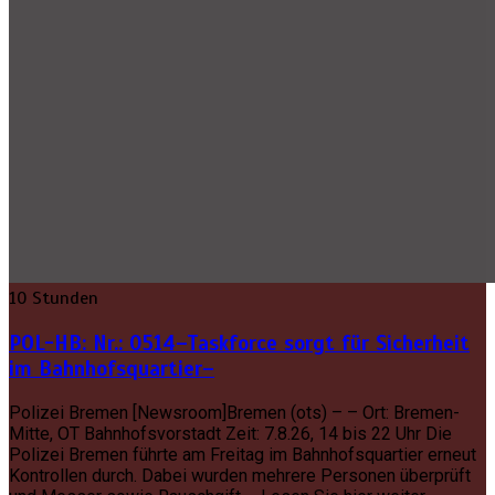
10 Stunden
POL-HB: Nr.: 0514–Taskforce sorgt für Sicherheit
im Bahnhofsquartier–
Polizei Bremen [Newsroom]Bremen (ots) – – Ort: Bremen-
Mitte, OT Bahnhofsvorstadt Zeit: 7.8.26, 14 bis 22 Uhr Die
Polizei Bremen führte am Freitag im Bahnhofsquartier erneut
Kontrollen durch. Dabei wurden mehrere Personen überprüft