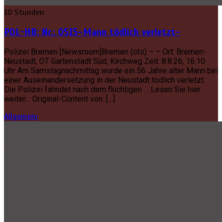
10 Stunden
POL-HB: Nr.: 0515–Mann tödlich verletzt–
Polizei Bremen [Newsroom]Bremen (ots) – – Ort: Bremen-
Neustadt, OT Gartenstadt Süd, Kirchweg Zeit: 8.8.26, 16.10
Uhr Am Samstagnachmittag wurde ein 56 Jahre alter Mann bei
einer Auseinandersetzung in der Neustadt tödlich verletzt.
Die Polizei fahndet nach dem flüchtigen … Lesen Sie hier
weiter… Original-Content von: […]
Allgemein