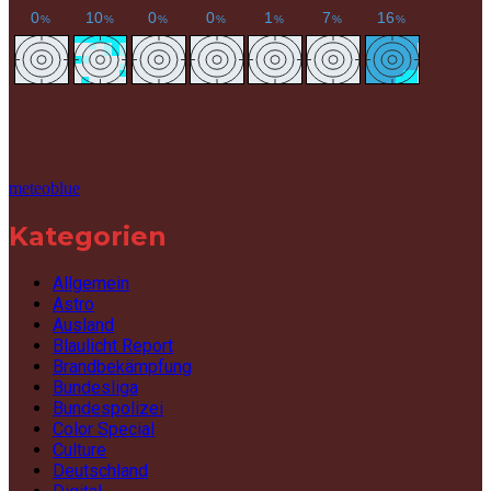
meteoblue
Kategorien
Allgemein
Astro
Ausland
Blaulicht Report
Brandbekämpfung
Bundesliga
Bundespolizei
Color Special
Culture
Deutschland