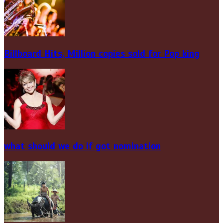
Billboard Hits,
Million
copies sold for Pop king
what should we do if got nomination