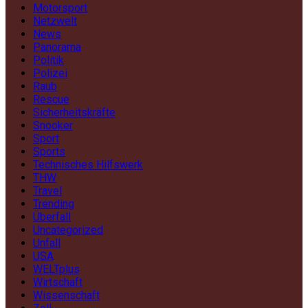
Motorsport
Netzwelt
News
Panorama
Politik
Polizei
Raub
Rescue
Sicherheitskräfte
Snooker
Sport
Sports
Technisches Hilfswerk
THW
Travel
Trending
Überfall
Uncategorized
Unfall
USA
WELTplus
Wirtschaft
Wissenschaft