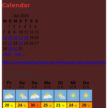
Calendar
Juli 2025
M
D
M
D
F
S
S
1
2
3
4
5
6
7
8
9
10
11
12
13
14
15
16
17
18
19
20
21
22
23
24
25
26
27
28
29
30
31
« Feb.
Aug. »
https://www.wettergefahren.de/warnungen/warnsituation.html