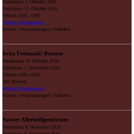
Startdatum:
2. Oktober 2026
Enddatum:
11. Oktober 2026
Uhrzeit:
0:00 - 0:00
Weitere Informationen
Kirmes | Veranstaltungen | Volksfest
Ischa Freimaak! Bremen
Startdatum:
16. Oktober 2026
Enddatum:
1. November 2026
Uhrzeit:
0:00 - 0:00
Ort:
Bremen
Weitere Informationen
Kirmes | Veranstaltungen | Volksfest
Soester Allerheiligenkirmes
Startdatum:
4. November 2026
Enddatum:
8. November 2026