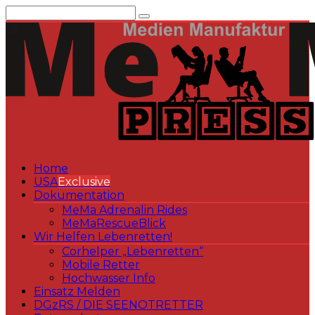
Zum
Inhalt
springen
Home
USA
Exclusive
Dokumentation
MeMa Adrenalin Rides
MeMaRescueBlick
Wir Helfen Lebenretten!
Corhelper „Lebenretten“
Mobile Retter
Hochwasser Info
Einsatz Melden
DGzRS / DIE SEENOTRETTER