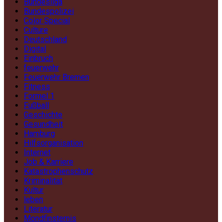
Bundesliga
Bundespolizei
Color Special
Culture
Deutschland
Digital
Einbruch
feuerwehr
Feuerwehr Bremen
Fitness
Formel 1
Fußball
Geschichte
Gesundheit
Hamburg
Hilfsorganisation
Internet
Job & Karriere
Katastrophenschutz
Kriminalität
Kultur
leben
Literatur
Mondfinsternis