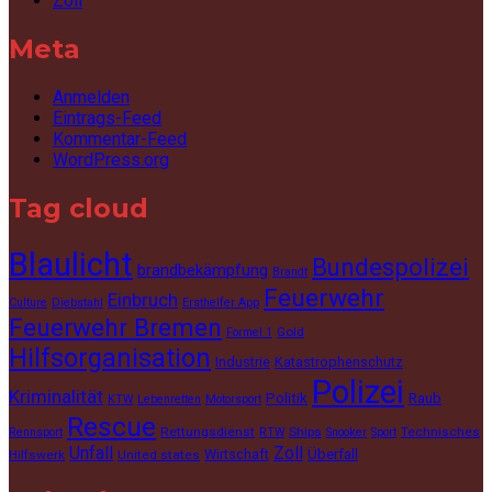
Zoll
Meta
Anmelden
Eintrags-Feed
Kommentar-Feed
WordPress.org
Tag cloud
Blaulicht
Bundespolizei
brandbekämpfung
Brandt
Feuerwehr
Einbruch
Culture
Diebstahl
Ersthelfer App
Feuerwehr Bremen
Gold
Formel 1
Hilfsorganisation
Industrie
Katastrophenschutz
Polizei
Kriminalität
Politik
Raub
KTW
Lebenretten
Motorsport
Rescue
Rettungsdienst
Ships
Technisches
Rennsport
RTW
Snooker
Sport
Unfall
Zoll
Wirtschaft
Überfall
Hilfswerk
United states