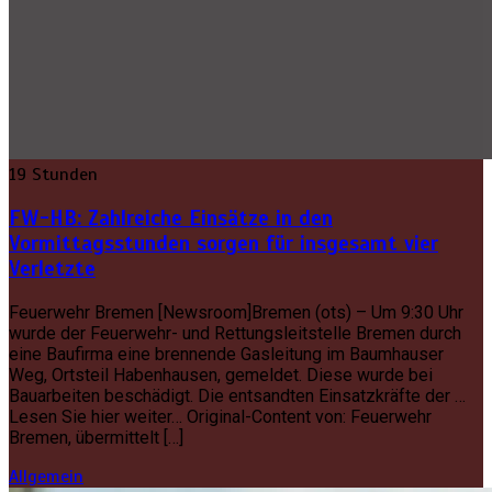
19 Stunden
FW-HB: Zahlreiche Einsätze in den
Vormittagsstunden sorgen für insgesamt vier
Verletzte
Feuerwehr Bremen [Newsroom]Bremen (ots) – Um 9:30 Uhr
wurde der Feuerwehr- und Rettungsleitstelle Bremen durch
eine Baufirma eine brennende Gasleitung im Baumhauser
Weg, Ortsteil Habenhausen, gemeldet. Diese wurde bei
Bauarbeiten beschädigt. Die entsandten Einsatzkräfte der …
Lesen Sie hier weiter… Original-Content von: Feuerwehr
Bremen, übermittelt […]
Allgemein