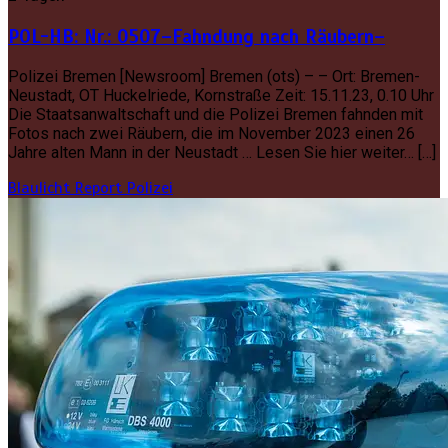
POL-HB: Nr.: 0507–Fahndung nach Räubern–
Polizei Bremen [Newsroom] Bremen (ots) – – Ort: Bremen-
Neustadt, OT Huckelriede, Kornstraße Zeit: 15.11.23, 0.10 Uhr
Die Staatsanwaltschaft und die Polizei Bremen fahnden mit
Fotos nach zwei Räubern, die im November 2023 einen 26
Jahre alten Mann in der Neustadt … Lesen Sie hier weiter… […]
Blaulicht Report
Polizei