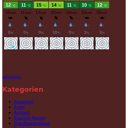
meteoblue
Kategorien
Allgemein
Astro
Ausland
Blaulicht Report
Brandbekämpfung