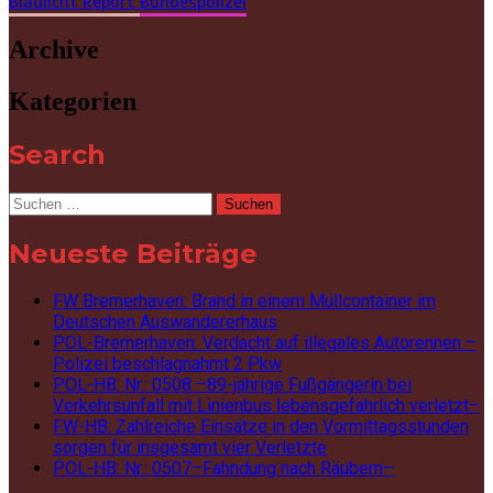
Blaulicht Report
Bundespolizei
Archive
Kategorien
Search
Suchen
nach:
Neueste Beiträge
FW Bremerhaven: Brand in einem Müllcontainer im
Deutschen Auswandererhaus
POL-Bremerhaven: Verdacht auf illegales Autorennen –
Polizei beschlagnahmt 2 Pkw
POL-HB: Nr.: 0508 –89-jährige Fußgängerin bei
Verkehrsunfall mit Linienbus lebensgefährlich verletzt–
FW-HB: Zahlreiche Einsätze in den Vormittagsstunden
sorgen für insgesamt vier Verletzte
POL-HB: Nr.: 0507–Fahndung nach Räubern–