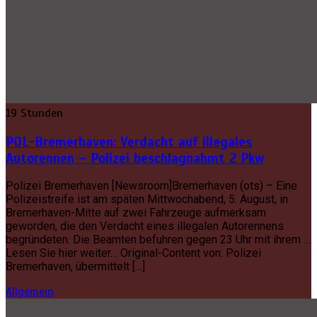
19 Stunden
POL-Bremerhaven: Verdacht auf illegales
Autorennen – Polizei beschlagnahmt 2 Pkw
Polizei Bremerhaven [Newsroom]Bremerhaven (ots) – Eine
Polizeistreife ist am späten Mittwochabend, 5. August, in
Bremerhaven-Mitte auf zwei Fahrzeuge aufmerksam
geworden, die den Verdacht eines illegalen Autorennens
begründeten. Die Beamten befuhren gegen 23 Uhr mit ihrem …
Lesen Sie hier weiter… Original-Content von: Polizei
Bremerhaven, übermittelt […]
Allgemein