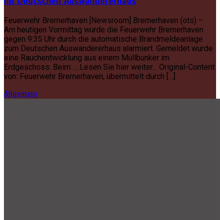
im Deutschen Auswandererhaus
Feuerwehr Bremerhaven [Newsroom] Bremerhaven (ots) –
Am heutigen Vormittag wurde die Feuerwehr Bremerhaven
gegen 9:35 Uhr durch die automatische Brandmeldeanlage
zum Deutschen Auswandererhaus alarmiert. Gemeldet wurde
eine Rauchentwicklung aus einem Müllbunker im
Erdgeschoss. Beim … Lesen Sie hier weiter… Original-Content
von: Feuerwehr Bremerhaven, übermittelt durch […]
Allgemein