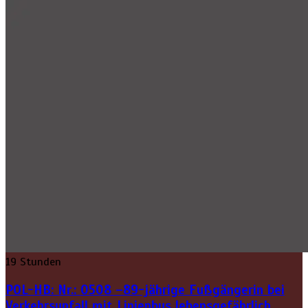
19 Stunden
POL-HB: Nr.: 0508 –89-jährige Fußgängerin bei
Verkehrsunfall mit Linienbus lebensgefährlich