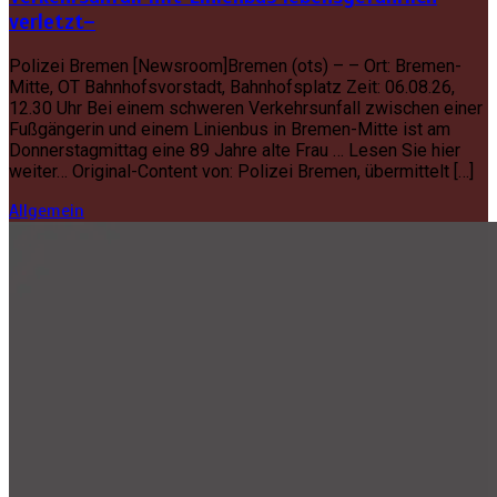
verletzt–
Polizei Bremen [Newsroom]Bremen (ots) – – Ort: Bremen-
Mitte, OT Bahnhofsvorstadt, Bahnhofsplatz Zeit: 06.08.26,
12.30 Uhr Bei einem schweren Verkehrsunfall zwischen einer
Fußgängerin und einem Linienbus in Bremen-Mitte ist am
Donnerstagmittag eine 89 Jahre alte Frau … Lesen Sie hier
weiter… Original-Content von: Polizei Bremen, übermittelt […]
Allgemein