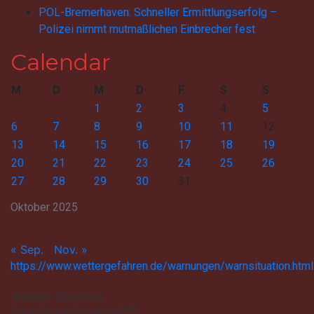
POL-Bremerhaven: Schneller Ermittlungserfolg –
Polizei nimmt mutmaßlichen Einbrecher fest
Calendar
M
D
M
D
F
S
S
1
2
3
4
5
6
7
8
9
10
11
12
13
14
15
16
17
18
19
20
21
22
23
24
25
26
27
28
29
30
31
Oktober 2025
« Sep.
Nov. »
https://www.wettergefahren.de/warnungen/warnsituation.html