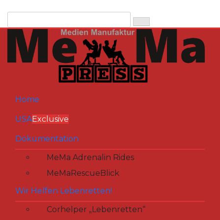
Zum
Inhalt
springen
Home
USA
Exclusive
Dokumentation
MeMa Adrenalin Rides
MeMaRescueBlick
Wir Helfen Lebenretten!
Corhelper „Lebenretten“