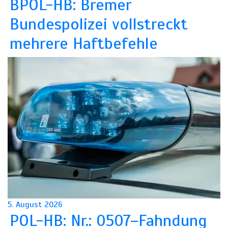
BPOL-HB: Bremer
Bundespolizei vollstreckt
mehrere Haftbefehle
5. August 2026
POL-HB: Nr.: 0507–Fahndung