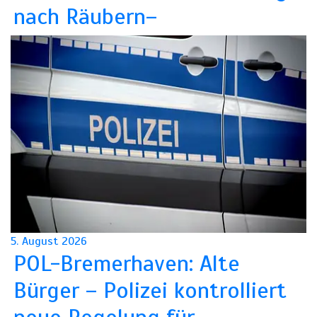
nach Räubern–
5. August 2026
POL-Bremerhaven: Alte
Bürger – Polizei kontrolliert
neue Regelung für