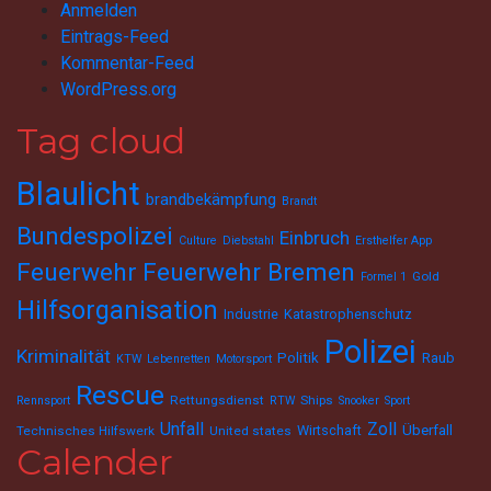
Anmelden
Eintrags-Feed
Kommentar-Feed
WordPress.org
Tag cloud
Blaulicht
brandbekämpfung
Brandt
Bundespolizei
Einbruch
Culture
Diebstahl
Ersthelfer App
Feuerwehr
Feuerwehr Bremen
Gold
Formel 1
Hilfsorganisation
Industrie
Katastrophenschutz
Polizei
Kriminalität
Politik
Raub
KTW
Lebenretten
Motorsport
Rescue
Rettungsdienst
Ships
Rennsport
RTW
Snooker
Sport
Unfall
Zoll
Wirtschaft
Überfall
Technisches Hilfswerk
United states
Calender