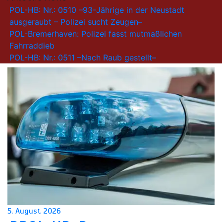
POL-HB: Nr.: 0510 –93-Jährige in der Neustadt
ausgeraubt – Polizei sucht Zeugen–
POL-Bremerhaven: Polizei fasst mutmaßlichen
Fahrraddieb
POL-HB: Nr.: 0511 –Nach Raub gestellt–
5. August 2026