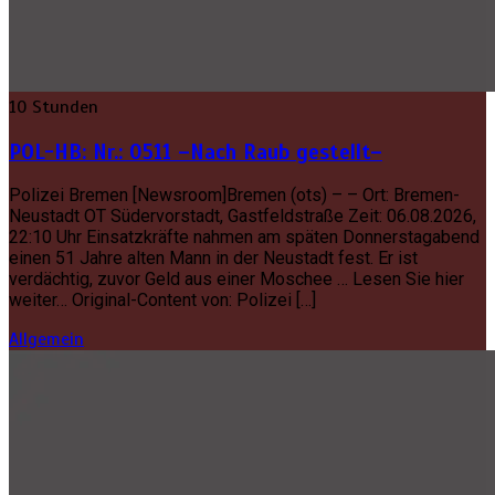
10 Stunden
POL-HB: Nr.: 0511 –Nach Raub gestellt–
Polizei Bremen [Newsroom]Bremen (ots) – – Ort: Bremen-
Neustadt OT Südervorstadt, Gastfeldstraße Zeit: 06.08.2026,
22:10 Uhr Einsatzkräfte nahmen am späten Donnerstagabend
einen 51 Jahre alten Mann in der Neustadt fest. Er ist
verdächtig, zuvor Geld aus einer Moschee … Lesen Sie hier
weiter… Original-Content von: Polizei […]
Allgemein