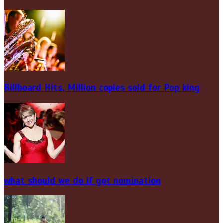
Billboard Hits,
Million
copies sold for Pop king
what should we do if got nomination