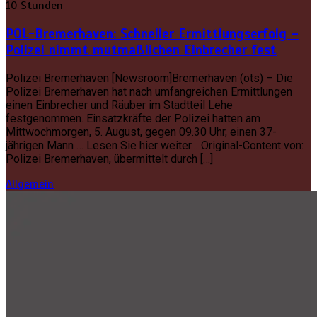
10 Stunden
POL-Bremerhaven: Schneller Ermittlungserfolg –
Polizei nimmt mutmaßlichen Einbrecher fest
Polizei Bremerhaven [Newsroom]Bremerhaven (ots) – Die
Polizei Bremerhaven hat nach umfangreichen Ermittlungen
einen Einbrecher und Räuber im Stadtteil Lehe
festgenommen. Einsatzkräfte der Polizei hatten am
Mittwochmorgen, 5. August, gegen 09.30 Uhr, einen 37-
jährigen Mann … Lesen Sie hier weiter… Original-Content von:
Polizei Bremerhaven, übermittelt durch […]
Allgemein