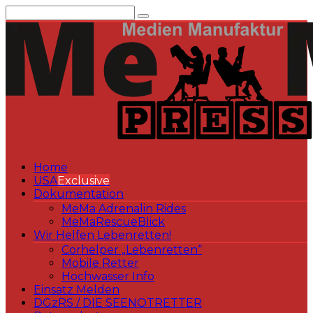
Zum
Inhalt
springen
Home
USA
Exclusive
Dokumentation
MeMa Adrenalin Rides
MeMaRescueBlick
Wir Helfen Lebenretten!
Corhelper „Lebenretten“
Mobile Retter
Hochwasser Info
Einsatz Melden
DGzRS / DIE SEENOTRETTER