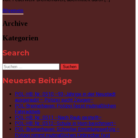
Allgemein
Archive
Kategorien
Search
Suchen
nach:
Neueste Beiträge
POL-HB: Nr.: 0510 –93-Jährige in der Neustadt
ausgeraubt – Polizei sucht Zeugen–
POL-Bremerhaven: Polizei fasst mutmaßlichen
Fahrraddieb
POL-HB: Nr.: 0511 –Nach Raub gestellt–
POL-HB: Nr.: 0512–Schule in Horn beschmiert–
POL-Bremerhaven: Schneller Ermittlungserfolg –
Polizei nimmt mutmaßlichen Einbrecher fest