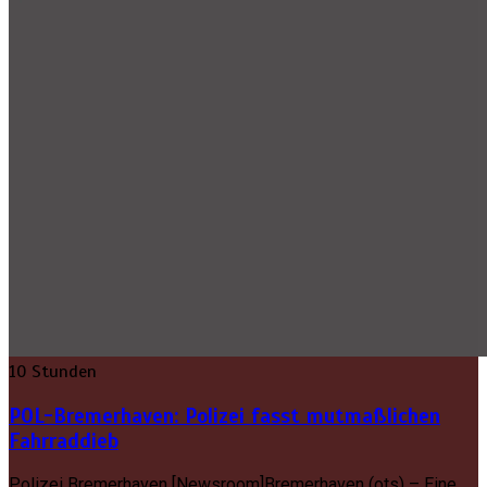
10 Stunden
POL-Bremerhaven: Polizei fasst mutmaßlichen
Fahrraddieb
Polizei Bremerhaven [Newsroom]Bremerhaven (ots) – Eine