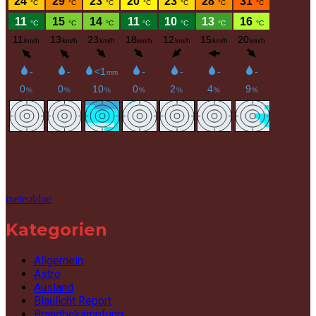
meteoblue
Kategorien
Allgemein
Astro
Ausland
Blaulicht Report
Brandbekämpfung