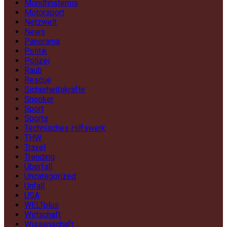
Mondfinsternis
Motorsport
Netzwelt
News
Panorama
Politik
Polizei
Raub
Rescue
Sicherheitskräfte
Snooker
Sport
Sports
Technisches Hilfswerk
THW
Travel
Trending
Überfall
Uncategorized
Unfall
USA
WELTplus
Wirtschaft
Wissenschaft