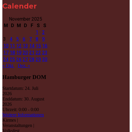
Calender
November 2025
M
D
M
D
F
S
S
1
2
3
4
5
6
7
8
9
10
11
12
13
14
15
16
17
18
19
20
21
22
23
24
25
26
27
28
29
30
« Okt.
Dez. »
Hamburger DOM
Startdatum:
24. Juli
2026
Enddatum:
30. August
2026
Uhrzeit:
0:00 - 0:00
Weitere Informationen
Kirmes |
Veranstaltungen |
Volksfest