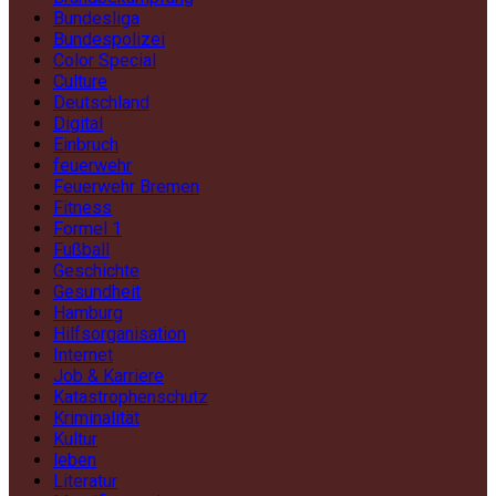
Bundesliga
Bundespolizei
Color Special
Culture
Deutschland
Digital
Einbruch
feuerwehr
Feuerwehr Bremen
Fitness
Formel 1
Fußball
Geschichte
Gesundheit
Hamburg
Hilfsorganisation
Internet
Job & Karriere
Katastrophenschutz
Kriminalität
Kultur
leben
Literatur