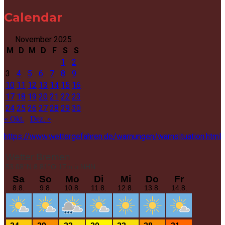
Calendar
November 2025
M
D
M
D
F
S
S
1
2
3
4
5
6
7
8
9
10
11
12
13
14
15
16
17
18
19
20
21
22
23
24
25
26
27
28
29
30
« Okt.
Dez. »
https://www.wettergefahren.de/warnungen/warnsituation.html