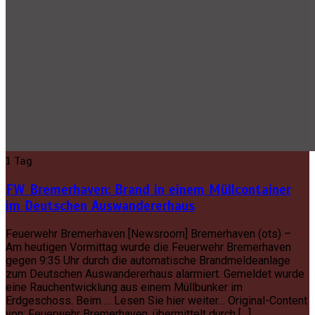
1 Tag
FW Bremerhaven: Brand in einem Müllcontainer
im Deutschen Auswandererhaus
Feuerwehr Bremerhaven [Newsroom] Bremerhaven (ots) –
Am heutigen Vormittag wurde die Feuerwehr Bremerhaven
gegen 9:35 Uhr durch die automatische Brandmeldeanlage
zum Deutschen Auswandererhaus alarmiert. Gemeldet wurde
eine Rauchentwicklung aus einem Müllbunker im
Erdgeschoss. Beim … Lesen Sie hier weiter… Original-Content
von: Feuerwehr Bremerhaven, übermittelt durch […]