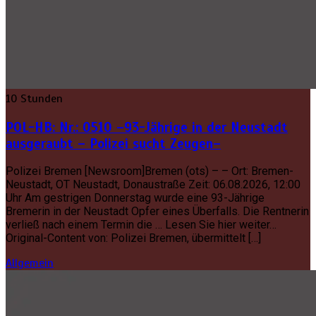
10 Stunden
POL-HB: Nr.: 0510 –93-Jährige in der Neustadt
ausgeraubt – Polizei sucht Zeugen–
Polizei Bremen [Newsroom]Bremen (ots) – – Ort: Bremen-
Neustadt, OT Neustadt, Donaustraße Zeit: 06.08.2026, 12:00
Uhr Am gestrigen Donnerstag wurde eine 93-Jährige
Bremerin in der Neustadt Opfer eines Überfalls. Die Rentnerin
verließ nach einem Termin die … Lesen Sie hier weiter…
Original-Content von: Polizei Bremen, übermittelt […]
Allgemein