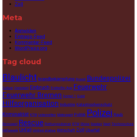
Zoll
Meta
Anmelden
Eintrags-Feed
Kommentar-Feed
WordPress.org
Tag cloud
Blaulicht
Bundespolizei
brandbekämpfung
Brandt
Feuerwehr
Einbruch
Culture
Diebstahl
Ersthelfer App
Feuerwehr Bremen
Gold
Formel 1
Hilfsorganisation
Industrie
Katastrophenschutz
Polizei
Kriminalität
Politik
Raub
KTW
Lebenretten
Motorsport
Rescue
Rettungsdienst
Ships
Technisches
Rennsport
RTW
Snooker
Sport
Unfall
Zoll
Wirtschaft
Überfall
Hilfswerk
United states