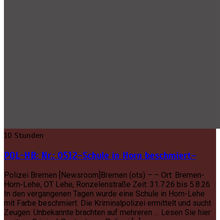
10 Stunden
POL-HB: Nr.: 0512–Schule in Horn beschmiert–
Polizei Bremen [Newsroom]Bremen (ots) – – Ort: Bremen-
Horn-Lehe, OT Lehe, Ronzelenstraße Zeit: 31.7.26 bis 5.8.26
In den vergangenen Tagen wurde eine Schule in Horn-Lehe
mit Farbe beschmiert. Die Kriminalpolizei ermittelt und sucht
Zeugen. Unbekannte brachten auf mehreren … Lesen Sie hier