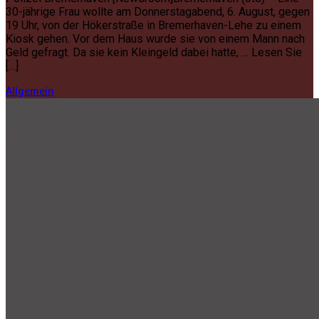
30-jährige Frau wollte am Donnerstagabend, 6. August, gegen
19 Uhr, von der Hökerstraße in Bremerhaven-Lehe zu einem
Kiosk gehen. Vor dem Haus wurde sie von einem Mann nach
Geld gefragt. Da sie kein Kleingeld dabei hatte, … Lesen Sie
[…]
Allgemein