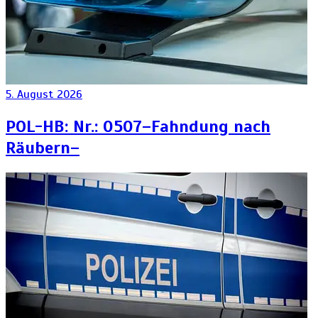
5. August 2026
POL-HB: Nr.: 0507–Fahndung nach
Räubern–