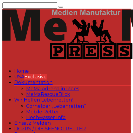
Zum
Inhalt
springen
Home
USA
Exclusive
Dokumentation
MeMa Adrenalin Rides
MeMaRescueBlick
Wir Helfen Lebenretten!
Corhelper „Lebenretten“
Mobile Retter
Hochwasser Info
Einsatz Melden
DGzRS / DIE SEENOTRETTER