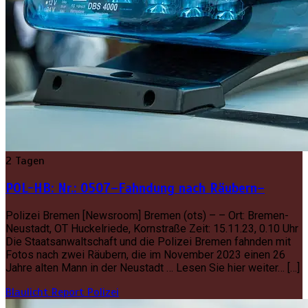
2 Tagen
POL-HB: Nr.: 0507–Fahndung nach Räubern–
Polizei Bremen [Newsroom] Bremen (ots) – – Ort: Bremen-
Neustadt, OT Huckelriede, Kornstraße Zeit: 15.11.23, 0.10 Uhr
Die Staatsanwaltschaft und die Polizei Bremen fahnden mit
Fotos nach zwei Räubern, die im November 2023 einen 26
Jahre alten Mann in der Neustadt … Lesen Sie hier weiter… […]
Blaulicht Report
Polizei