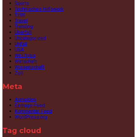
Sports
Technisches Hilfswerk
THW
Travel
Trending
Überfall
Uncategorized
Unfall
USA
WELTplus
Wirtschaft
Wissenschaft
Zoll
Meta
Anmelden
Eintrags-Feed
Kommentar-Feed
WordPress.org
Tag cloud