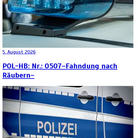
5. August 2026
POL-HB: Nr.: 0507–Fahndung nach
Räubern–