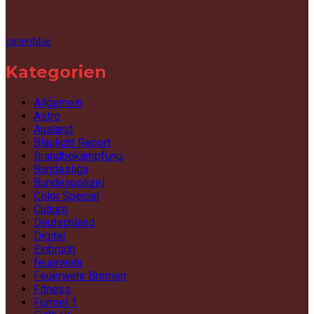
meteoblue
Kategorien
Allgemein
Astro
Ausland
Blaulicht Report
Brandbekämpfung
Bundesliga
Bundespolizei
Color Special
Culture
Deutschland
Digital
Einbruch
feuerwehr
Feuerwehr Bremen
Fitness
Formel 1