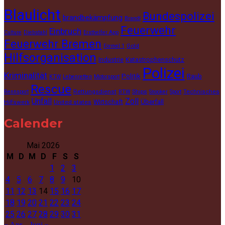
Blaulicht
Bundespolizei
brandbekämpfung
Brandt
Feuerwehr
Einbruch
Culture
Diebstahl
Ersthelfer App
Feuerwehr Bremen
Gold
Formel 1
Hilfsorganisation
Industrie
Katastrophenschutz
Polizei
Kriminalität
Politik
Raub
KTW
Lebenretten
Motorsport
Rescue
Rettungsdienst
Ships
Technisches
Rennsport
RTW
Snooker
Sport
Unfall
Zoll
Wirtschaft
Überfall
Hilfswerk
United states
Calender
Mai 2026
M
D
M
D
F
S
S
1
2
3
4
5
6
7
8
9
10
11
12
13
14
15
16
17
18
19
20
21
22
23
24
25
26
27
28
29
30
31
« Apr.
Juni »