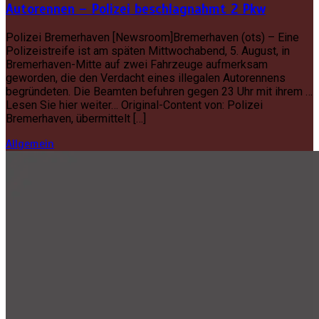
Autorennen – Polizei beschlagnahmt 2 Pkw
Polizei Bremerhaven [Newsroom]Bremerhaven (ots) – Eine
Polizeistreife ist am späten Mittwochabend, 5. August, in
Bremerhaven-Mitte auf zwei Fahrzeuge aufmerksam
geworden, die den Verdacht eines illegalen Autorennens
begründeten. Die Beamten befuhren gegen 23 Uhr mit ihrem …
Lesen Sie hier weiter… Original-Content von: Polizei
Bremerhaven, übermittelt […]
Allgemein