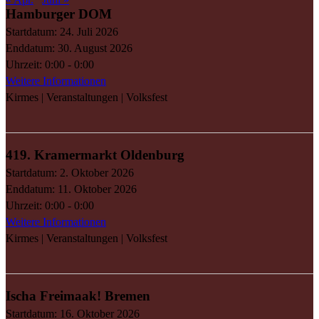
Hamburger DOM
Startdatum:
24. Juli 2026
Enddatum:
30. August 2026
Uhrzeit:
0:00 - 0:00
Weitere Informationen
Kirmes | Veranstaltungen | Volksfest
419. Kramermarkt Oldenburg
Startdatum:
2. Oktober 2026
Enddatum:
11. Oktober 2026
Uhrzeit:
0:00 - 0:00
Weitere Informationen
Kirmes | Veranstaltungen | Volksfest
Ischa Freimaak! Bremen
Startdatum:
16. Oktober 2026