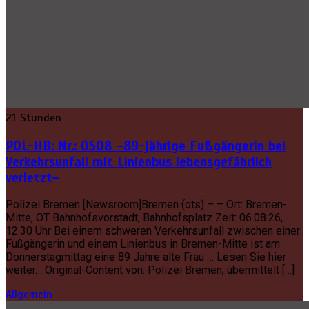
21 Stunden
POL-HB: Nr.: 0508 –89-jährige Fußgängerin bei
Verkehrsunfall mit Linienbus lebensgefährlich
verletzt–
Polizei Bremen [Newsroom]Bremen (ots) – – Ort: Bremen-
Mitte, OT Bahnhofsvorstadt, Bahnhofsplatz Zeit: 06.08.26,
12.30 Uhr Bei einem schweren Verkehrsunfall zwischen einer
Fußgängerin und einem Linienbus in Bremen-Mitte ist am
Donnerstagmittag eine 89 Jahre alte Frau … Lesen Sie hier
weiter… Original-Content von: Polizei Bremen, übermittelt […]
Allgemein