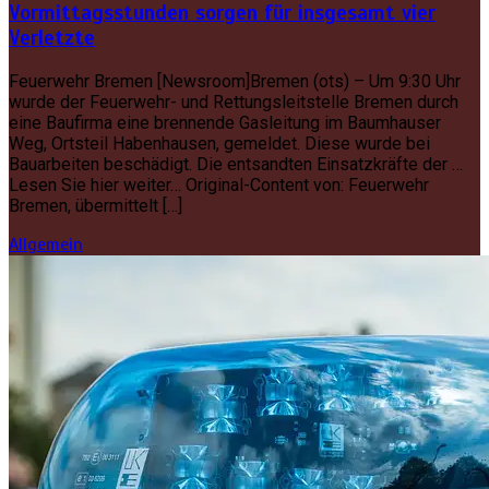
Vormittagsstunden sorgen für insgesamt vier
Verletzte
Feuerwehr Bremen [Newsroom]Bremen (ots) – Um 9:30 Uhr
wurde der Feuerwehr- und Rettungsleitstelle Bremen durch
eine Baufirma eine brennende Gasleitung im Baumhauser
Weg, Ortsteil Habenhausen, gemeldet. Diese wurde bei
Bauarbeiten beschädigt. Die entsandten Einsatzkräfte der …
Lesen Sie hier weiter… Original-Content von: Feuerwehr
Bremen, übermittelt […]
Allgemein