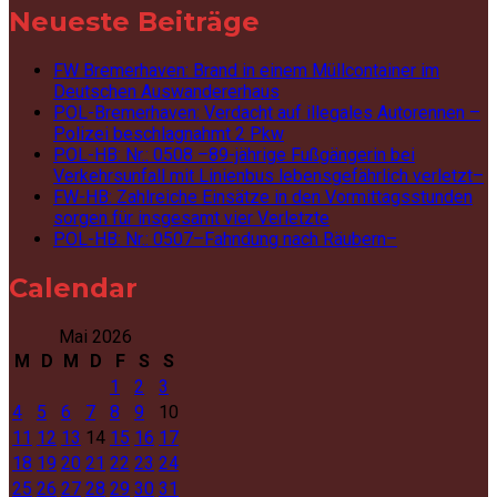
Neueste Beiträge
FW Bremerhaven: Brand in einem Müllcontainer im
Deutschen Auswandererhaus
POL-Bremerhaven: Verdacht auf illegales Autorennen –
Polizei beschlagnahmt 2 Pkw
POL-HB: Nr.: 0508 –89-jährige Fußgängerin bei
Verkehrsunfall mit Linienbus lebensgefährlich verletzt–
FW-HB: Zahlreiche Einsätze in den Vormittagsstunden
sorgen für insgesamt vier Verletzte
POL-HB: Nr.: 0507–Fahndung nach Räubern–
Calendar
Mai 2026
M
D
M
D
F
S
S
1
2
3
4
5
6
7
8
9
10
11
12
13
14
15
16
17
18
19
20
21
22
23
24
25
26
27
28
29
30
31