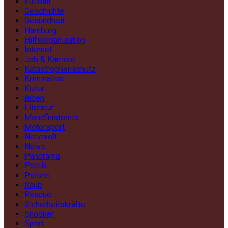
Fußball
Geschichte
Gesundheit
Hamburg
Hilfsorganisation
Internet
Job & Karriere
Katastrophenschutz
Kriminalität
Kultur
leben
Literatur
Mondfinsternis
Motorsport
Netzwelt
News
Panorama
Politik
Polizei
Raub
Rescue
Sicherheitskräfte
Snooker
Sport