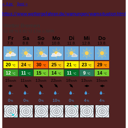
« Apr.
Juni »
https://www.wettergefahren.de/warnungen/warnsituation.html