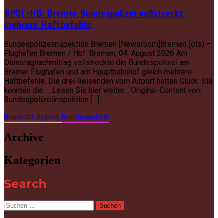
BPOL-HB: Bremer Bundespolizei vollstreckt
mehrere Haftbefehle
Bundespolizeiinspektion Bremen [Newsroom]Bremen (ots) –
Flughafen Bremen / Hbf. Bremen, 04. August 2026 Am
Dienstagnachmittag vollstreckte die Bundespolizei am
Bremer Flughafen und am Hauptbahnhof gleich mehrere
Haftbefehle. Die drei Reisenden vom Airport hatten Glück: Sie
konnten die … Lesen Sie hier weiter… Original-Content von:
Bundespolizeiinspektion […]
Blaulicht Report
Bundespolizei
Archive
Kategorien
Search
Suchen
nach: