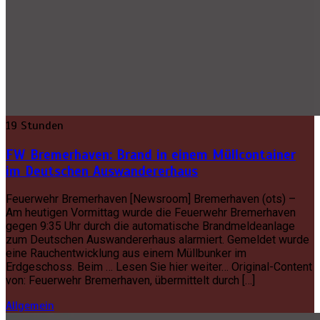
19 Stunden
FW Bremerhaven: Brand in einem Müllcontainer
im Deutschen Auswandererhaus
Feuerwehr Bremerhaven [Newsroom] Bremerhaven (ots) –
Am heutigen Vormittag wurde die Feuerwehr Bremerhaven
gegen 9:35 Uhr durch die automatische Brandmeldeanlage
zum Deutschen Auswandererhaus alarmiert. Gemeldet wurde
eine Rauchentwicklung aus einem Müllbunker im
Erdgeschoss. Beim … Lesen Sie hier weiter… Original-Content
von: Feuerwehr Bremerhaven, übermittelt durch […]
Allgemein