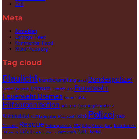
Zoll
Meta
Anmelden
Eintrags-Feed
Kommentar-Feed
WordPress.org
Tag cloud
Blaulicht
Bundespolizei
brandbekämpfung
Brandt
Feuerwehr
Einbruch
Culture
Diebstahl
Ersthelfer App
Feuerwehr Bremen
Gold
Formel 1
Hilfsorganisation
Industrie
Katastrophenschutz
Polizei
Kriminalität
Politik
Raub
KTW
Lebenretten
Motorsport
Rescue
Rettungsdienst
Ships
Technisches
Rennsport
RTW
Snooker
Sport
Unfall
Zoll
Wirtschaft
Überfall
Hilfswerk
United states