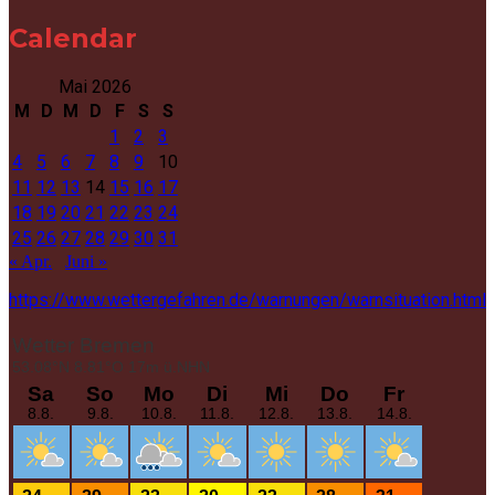
Calendar
Mai 2026
M
D
M
D
F
S
S
1
2
3
4
5
6
7
8
9
10
11
12
13
14
15
16
17
18
19
20
21
22
23
24
25
26
27
28
29
30
31
« Apr.
Juni »
https://www.wettergefahren.de/warnungen/warnsituation.html