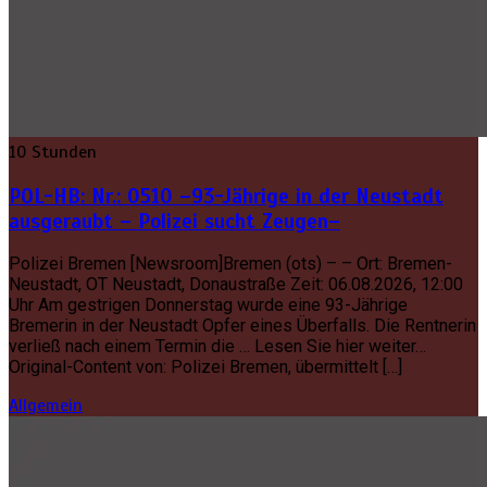
10 Stunden
POL-HB: Nr.: 0510 –93-Jährige in der Neustadt
ausgeraubt – Polizei sucht Zeugen–
Polizei Bremen [Newsroom]Bremen (ots) – – Ort: Bremen-
Neustadt, OT Neustadt, Donaustraße Zeit: 06.08.2026, 12:00
Uhr Am gestrigen Donnerstag wurde eine 93-Jährige
Bremerin in der Neustadt Opfer eines Überfalls. Die Rentnerin
verließ nach einem Termin die … Lesen Sie hier weiter…
Original-Content von: Polizei Bremen, übermittelt […]
Allgemein