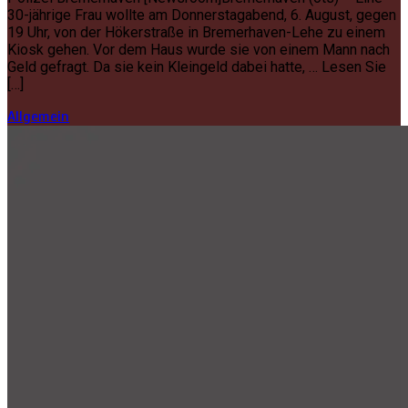
30-jährige Frau wollte am Donnerstagabend, 6. August, gegen
19 Uhr, von der Hökerstraße in Bremerhaven-Lehe zu einem
Kiosk gehen. Vor dem Haus wurde sie von einem Mann nach
Geld gefragt. Da sie kein Kleingeld dabei hatte, … Lesen Sie
[…]
Allgemein