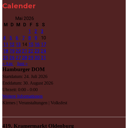
Calender
Mai 2026
M
D
M
D
F
S
S
1
2
3
4
5
6
7
8
9
10
11
12
13
14
15
16
17
18
19
20
21
22
23
24
25
26
27
28
29
30
31
« Apr.
Juni »
Hamburger DOM
Startdatum:
24. Juli 2026
Enddatum:
30. August 2026
Uhrzeit:
0:00 - 0:00
Weitere Informationen
Kirmes | Veranstaltungen | Volksfest
419. Kramermarkt Oldenburg