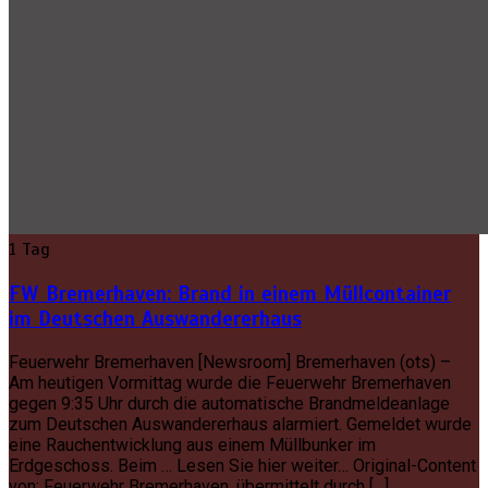
1 Tag
FW Bremerhaven: Brand in einem Müllcontainer
im Deutschen Auswandererhaus
Feuerwehr Bremerhaven [Newsroom] Bremerhaven (ots) –
Am heutigen Vormittag wurde die Feuerwehr Bremerhaven
gegen 9:35 Uhr durch die automatische Brandmeldeanlage
zum Deutschen Auswandererhaus alarmiert. Gemeldet wurde
eine Rauchentwicklung aus einem Müllbunker im
Erdgeschoss. Beim … Lesen Sie hier weiter… Original-Content
von: Feuerwehr Bremerhaven, übermittelt durch […]