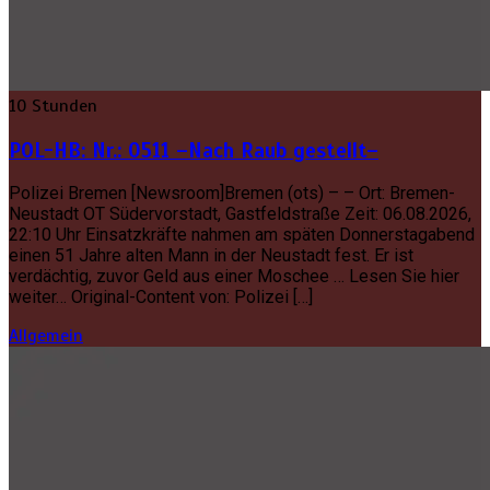
10 Stunden
POL-HB: Nr.: 0511 –Nach Raub gestellt–
Polizei Bremen [Newsroom]Bremen (ots) – – Ort: Bremen-
Neustadt OT Südervorstadt, Gastfeldstraße Zeit: 06.08.2026,
22:10 Uhr Einsatzkräfte nahmen am späten Donnerstagabend
einen 51 Jahre alten Mann in der Neustadt fest. Er ist
verdächtig, zuvor Geld aus einer Moschee … Lesen Sie hier
weiter… Original-Content von: Polizei […]
Allgemein