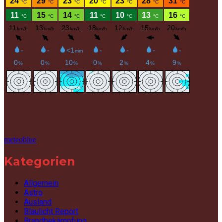
meteoblue
Kategorien
Allgemein
Astro
Ausland
Blaulicht Report
Brandbekämpfung