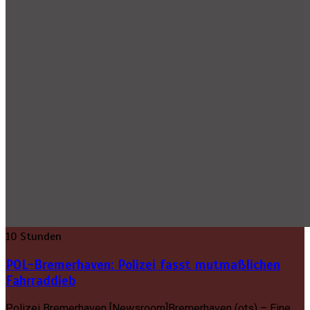
10 Stunden
POL-Bremerhaven: Polizei fasst mutmaßlichen
Fahrraddieb
Polizei Bremerhaven [Newsroom]Bremerhaven (ots) – Eine