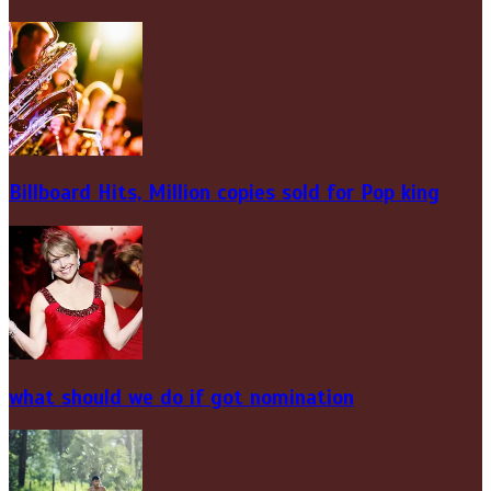
Billboard Hits,
Million
copies sold for Pop king
what should we do if got nomination