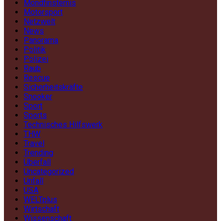
Mondfinsternis
Motorsport
Netzwelt
News
Panorama
Politik
Polizei
Raub
Rescue
Sicherheitskräfte
Snooker
Sport
Sports
Technisches Hilfswerk
THW
Travel
Trending
Überfall
Uncategorized
Unfall
USA
WELTplus
Wirtschaft
Wissenschaft