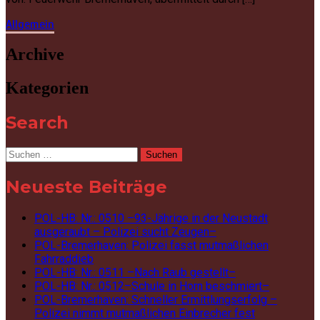
Allgemein
Archive
Kategorien
Search
Suchen
nach:
Neueste Beiträge
POL-HB: Nr.: 0510 –93-Jährige in der Neustadt
ausgeraubt – Polizei sucht Zeugen–
POL-Bremerhaven: Polizei fasst mutmaßlichen
Fahrraddieb
POL-HB: Nr.: 0511 –Nach Raub gestellt–
POL-HB: Nr.: 0512–Schule in Horn beschmiert–
POL-Bremerhaven: Schneller Ermittlungserfolg –
Polizei nimmt mutmaßlichen Einbrecher fest