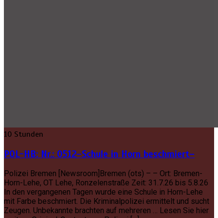
10 Stunden
POL-HB: Nr.: 0512–Schule in Horn beschmiert–
Polizei Bremen [Newsroom]Bremen (ots) – – Ort: Bremen-
Horn-Lehe, OT Lehe, Ronzelenstraße Zeit: 31.7.26 bis 5.8.26
In den vergangenen Tagen wurde eine Schule in Horn-Lehe
mit Farbe beschmiert. Die Kriminalpolizei ermittelt und sucht
Zeugen. Unbekannte brachten auf mehreren … Lesen Sie hier