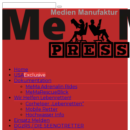
Zum
Inhalt
springen
Home
USA
Exclusive
Dokumentation
MeMa Adrenalin Rides
MeMaRescueBlick
Wir Helfen Lebenretten!
Corhelper „Lebenretten“
Mobile Retter
Hochwasser Info
Einsatz Melden
DGzRS / DIE SEENOTRETTER