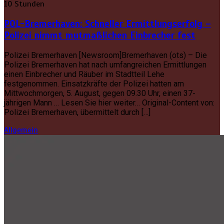
10 Stunden
POL-Bremerhaven: Schneller Ermittlungserfolg –
Polizei nimmt mutmaßlichen Einbrecher fest
Polizei Bremerhaven [Newsroom]Bremerhaven (ots) – Die
Polizei Bremerhaven hat nach umfangreichen Ermittlungen
einen Einbrecher und Räuber im Stadtteil Lehe
festgenommen. Einsatzkräfte der Polizei hatten am
Mittwochmorgen, 5. August, gegen 09.30 Uhr, einen 37-
jährigen Mann … Lesen Sie hier weiter… Original-Content von:
Polizei Bremerhaven, übermittelt durch […]
Allgemein