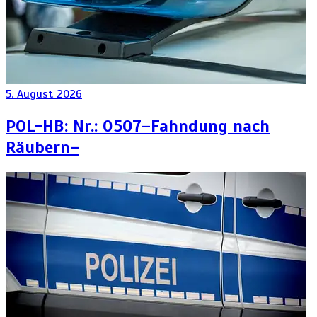
5. August 2026
POL-HB: Nr.: 0507–Fahndung nach
Räubern–