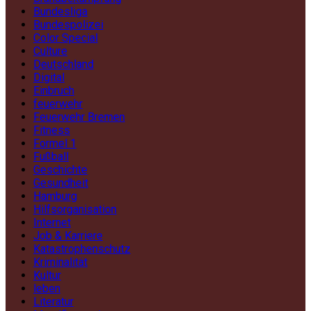
Bundesliga
Bundespolizei
Color Special
Culture
Deutschland
Digital
Einbruch
feuerwehr
Feuerwehr Bremen
Fitness
Formel 1
Fußball
Geschichte
Gesundheit
Hamburg
Hilfsorganisation
Internet
Job & Karriere
Katastrophenschutz
Kriminalität
Kultur
leben
Literatur