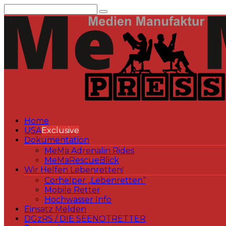
Zum
Inhalt
springen
Home
USA
Exclusive
Dokumentation
MeMa Adrenalin Rides
MeMaRescueBlick
Wir Helfen Lebenretten!
Corhelper „Lebenretten“
Mobile Retter
Hochwasser Info
Einsatz Melden
DGzRS / DIE SEENOTRETTER