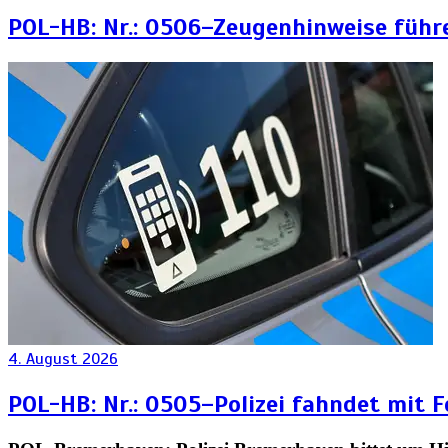
POL-HB: Nr.: 0506–Zeugenhinweise führ
4. August 2026
POL-HB: Nr.: 0505–Polizei fahndet mit 