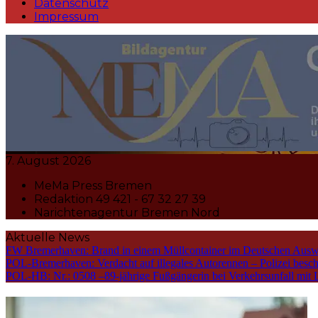
Datenschutz
Impressum
MeMa Press Nachrichtenagentur 
7. August 2026
MeMa Press Bremen
Redaktion 49 421 - 67 32 27 39
Narichtenagentur Bremen Nord
Aktuelle News
FW Bremerhaven: Brand in einem Müllcontainer im Deutschen Ausw
POL-Bremerhaven: Verdacht auf illegales Autorennen – Polizei bes
POL-HB: Nr.: 0508 –89-jährige Fußgängerin bei Verkehrsunfall mit Li