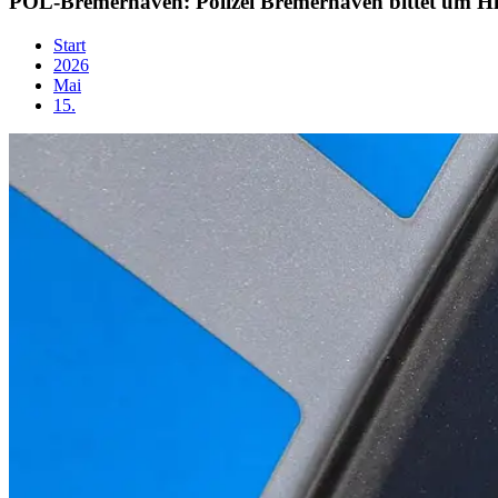
POL-Bremerhaven: Polizei Bremerhaven bittet um H
Start
2026
Mai
15.