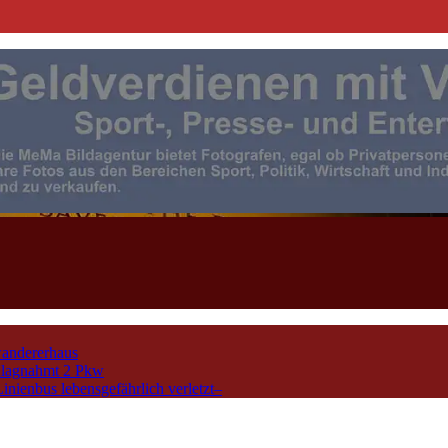
| Events | Sport | Presse- u. F
andererhaus
chlagnahmt 2 Pkw
nienbus lebensgefährlich verletzt–