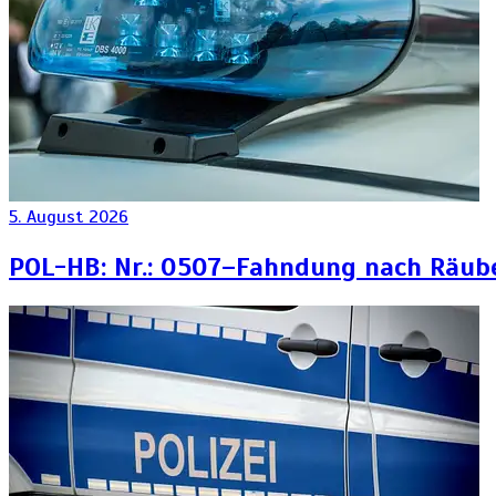
5. August 2026
POL-HB: Nr.: 0507–Fahndung nach Räub