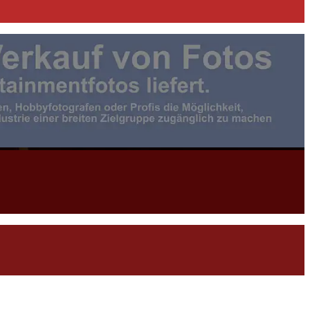
otojournalist:in |