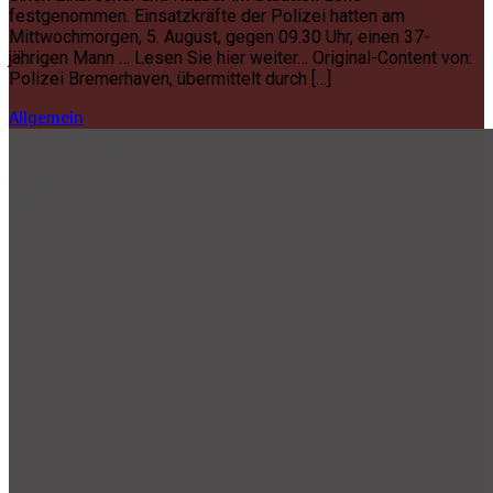
festgenommen. Einsatzkräfte der Polizei hatten am
Mittwochmorgen, 5. August, gegen 09.30 Uhr, einen 37-
jährigen Mann … Lesen Sie hier weiter… Original-Content von:
Polizei Bremerhaven, übermittelt durch […]
Allgemein