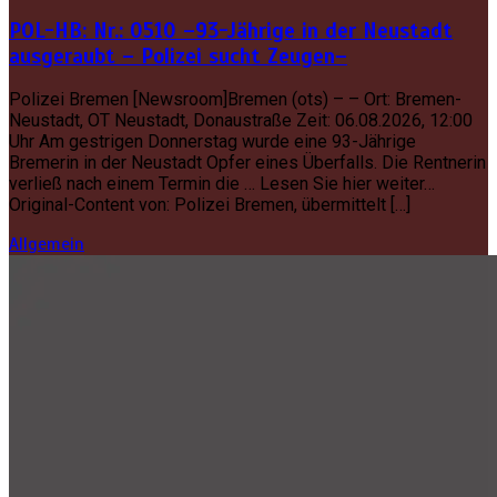
POL-HB: Nr.: 0510 –93-Jährige in der Neustadt
ausgeraubt – Polizei sucht Zeugen–
Polizei Bremen [Newsroom]Bremen (ots) – – Ort: Bremen-
Neustadt, OT Neustadt, Donaustraße Zeit: 06.08.2026, 12:00
Uhr Am gestrigen Donnerstag wurde eine 93-Jährige
Bremerin in der Neustadt Opfer eines Überfalls. Die Rentnerin
verließ nach einem Termin die … Lesen Sie hier weiter…
Original-Content von: Polizei Bremen, übermittelt […]
Allgemein