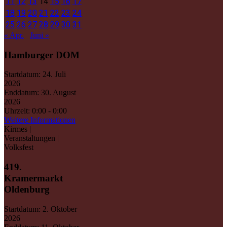
11
12
13
14
15
16
17
18
19
20
21
22
23
24
25
26
27
28
29
30
31
« Apr.
Juni »
Hamburger DOM
Startdatum:
24. Juli
2026
Enddatum:
30. August
2026
Uhrzeit:
0:00 - 0:00
Weitere Informationen
Kirmes |
Veranstaltungen |
Volksfest
419.
Kramermarkt
Oldenburg
Startdatum:
2. Oktober
2026