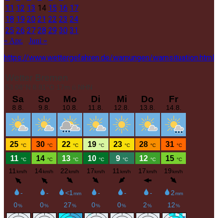
11
12
13
14
15
16
17
18
19
20
21
22
23
24
25
26
27
28
29
30
31
« Apr.
Juni »
https://www.wettergefahren.de/warnungen/warnsituation.html