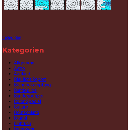
meteoblue
Kategorien
Allgemein
Astro
Ausland
Blaulicht Report
Brandbekämpfung
Bundesliga
Bundespolizei
Color Special
Culture
Deutschland
Digital
Einbruch
feuerwehr