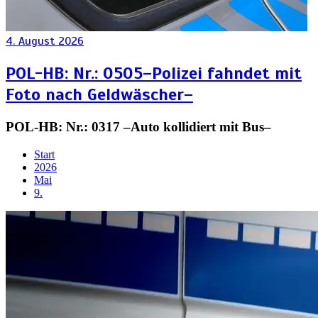
4. August 2026
POL-HB: Nr.: 0505–Polizei fahndet mit
Foto nach Geldwäscher–
POL-HB: Nr.: 0317 –Auto kollidiert mit Bus–
Start
2026
Mai
9.