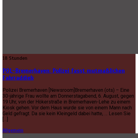
18 Stunden
POL-Bremerhaven: Polizei fasst mutmaßlichen
Fahrraddieb
Polizei Bremerhaven [Newsroom]Bremerhaven (ots) – Eine
30-jährige Frau wollte am Donnerstagabend, 6. August, gegen
19 Uhr, von der Hökerstraße in Bremerhaven-Lehe zu einem
Kiosk gehen. Vor dem Haus wurde sie von einem Mann nach
Geld gefragt. Da sie kein Kleingeld dabei hatte, … Lesen Sie
[…]
Allgemein