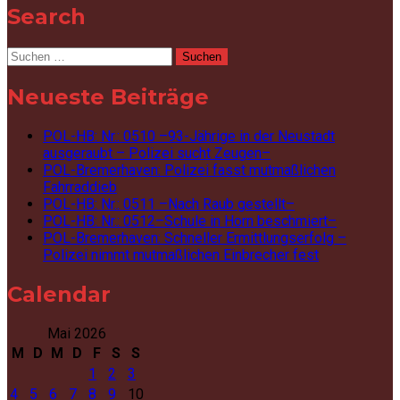
Search
Suchen
nach:
Neueste Beiträge
POL-HB: Nr.: 0510 –93-Jährige in der Neustadt
ausgeraubt – Polizei sucht Zeugen–
POL-Bremerhaven: Polizei fasst mutmaßlichen
Fahrraddieb
POL-HB: Nr.: 0511 –Nach Raub gestellt–
POL-HB: Nr.: 0512–Schule in Horn beschmiert–
POL-Bremerhaven: Schneller Ermittlungserfolg –
Polizei nimmt mutmaßlichen Einbrecher fest
Calendar
Mai 2026
M
D
M
D
F
S
S
1
2
3
4
5
6
7
8
9
10