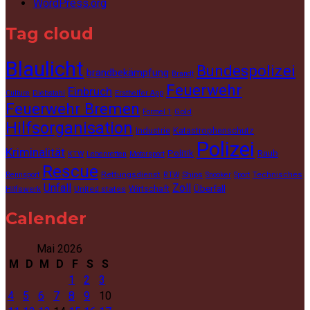
WordPress.org
Tag cloud
Blaulicht
Bundespolizei
brandbekämpfung
Brandt
Feuerwehr
Einbruch
Culture
Diebstahl
Ersthelfer App
Feuerwehr Bremen
Gold
Formel 1
Hilfsorganisation
Industrie
Katastrophenschutz
Polizei
Kriminalität
Politik
Raub
KTW
Lebenretten
Motorsport
Rescue
Rettungsdienst
Ships
Technisches
Rennsport
RTW
Snooker
Sport
Unfall
Zoll
Wirtschaft
Überfall
Hilfswerk
United states
Calender
Mai 2026
M
D
M
D
F
S
S
1
2
3
4
5
6
7
8
9
10