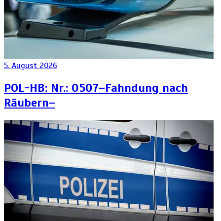
5. August 2026
POL-HB: Nr.: 0507–Fahndung nach
Räubern–