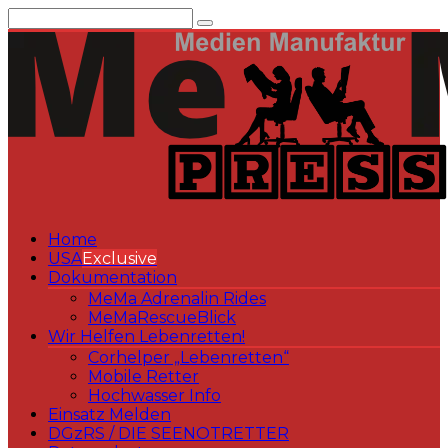
Zum
Inhalt
springen
Home
USA
Exclusive
Dokumentation
MeMa Adrenalin Rides
MeMaRescueBlick
Wir Helfen Lebenretten!
Corhelper „Lebenretten“
Mobile Retter
Hochwasser Info
Einsatz Melden
DGzRS / DIE SEENOTRETTER