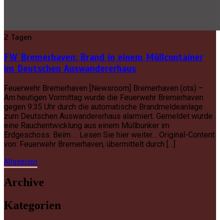
2 Tagen
FW Bremerhaven: Brand in einem Müllcontainer
im Deutschen Auswandererhaus
Feuerwehr Bremerhaven [Newsroom] Bremerhaven (ots) –
Am heutigen Vormittag wurde die Feuerwehr Bremerhaven
gegen 9:35 Uhr durch die automatische Brandmeldeanlage
zum Deutschen Auswandererhaus alarmiert. Gemeldet wurde
eine Rauchentwicklung aus einem Müllbunker im
Erdgeschoss. Beim … Lesen Sie hier weiter… Original-Content
von: Feuerwehr Bremerhaven, übermittelt durch […]
Allgemein
Archive
Kategorien