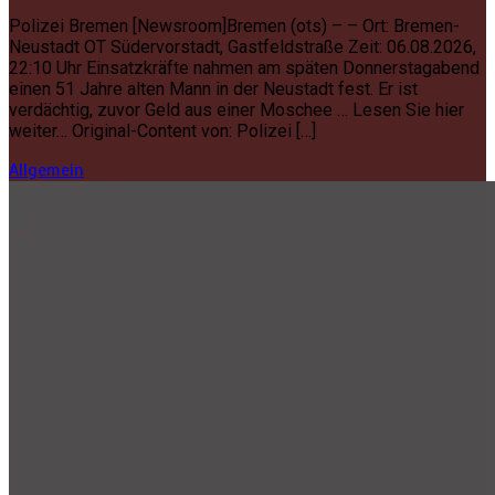
Polizei Bremen [Newsroom]Bremen (ots) – – Ort: Bremen-
Neustadt OT Südervorstadt, Gastfeldstraße Zeit: 06.08.2026,
22:10 Uhr Einsatzkräfte nahmen am späten Donnerstagabend
einen 51 Jahre alten Mann in der Neustadt fest. Er ist
verdächtig, zuvor Geld aus einer Moschee … Lesen Sie hier
weiter… Original-Content von: Polizei […]
Allgemein