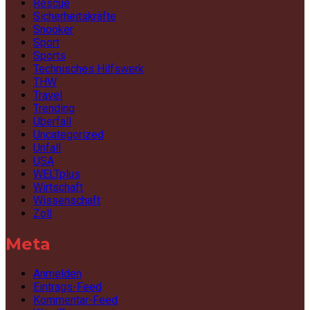
Rescue
Sicherheitskräfte
Snooker
Sport
Sports
Technisches Hilfswerk
THW
Travel
Trending
Überfall
Uncategorized
Unfall
USA
WELTplus
Wirtschaft
Wissenschaft
Zoll
Meta
Anmelden
Eintrags-Feed
Kommentar-Feed