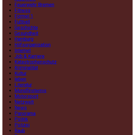
Feuerwehr Bremen
Fitness
Formel 1
Fußball
Geschichte
Gesundheit
Hamburg
Hilfsorganisation
Internet
Job & Karriere
Katastrophenschutz
Kriminalität
Kultur
leben
Literatur
Mondfinsternis
Motorsport
Netzwelt
News
Panorama
Politik
Polizei
Raub