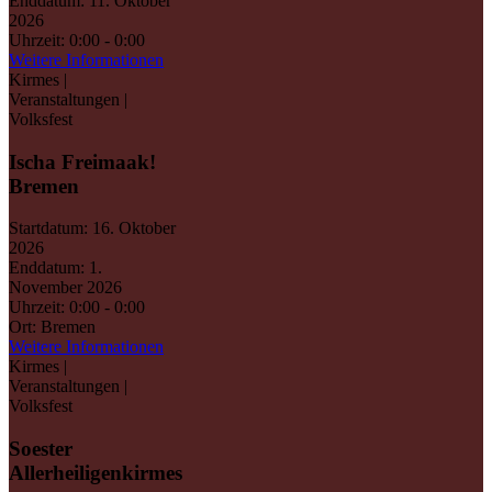
Enddatum:
11. Oktober
2026
Uhrzeit:
0:00 - 0:00
Weitere Informationen
Kirmes |
Veranstaltungen |
Volksfest
Ischa Freimaak!
Bremen
Startdatum:
16. Oktober
2026
Enddatum:
1.
November 2026
Uhrzeit:
0:00 - 0:00
Ort:
Bremen
Weitere Informationen
Kirmes |
Veranstaltungen |
Volksfest
Soester
Allerheiligenkirmes