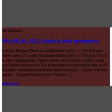
18 Stunden
POL-HB: Nr.: 0512–Schule in Horn beschmiert–
Polizei Bremen [Newsroom]Bremen (ots) – – Ort: Bremen-
Horn-Lehe, OT Lehe, Ronzelenstraße Zeit: 31.7.26 bis 5.8.26
In den vergangenen Tagen wurde eine Schule in Horn-Lehe
mit Farbe beschmiert. Die Kriminalpolizei ermittelt und sucht
Zeugen. Unbekannte brachten auf mehreren … Lesen Sie hier
weiter… Original-Content von: Polizei […]
Allgemein