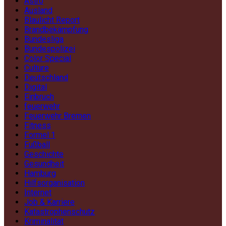
Astro
Ausland
Blaulicht Report
Brandbekämpfung
Bundesliga
Bundespolizei
Color Special
Culture
Deutschland
Digital
Einbruch
feuerwehr
Feuerwehr Bremen
Fitness
Formel 1
Fußball
Geschichte
Gesundheit
Hamburg
Hilfsorganisation
Internet
Job & Karriere
Katastrophenschutz
Kriminalität