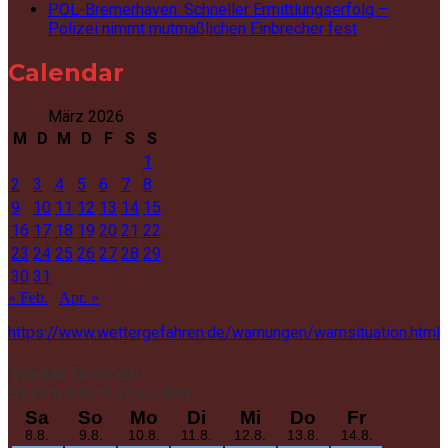
POL-Bremerhaven: Schneller Ermittlungserfolg –
Polizei nimmt mutmaßlichen Einbrecher fest
Calendar
März 2026
M
D
M
D
F
S
S
1
2
3
4
5
6
7
8
9
10
11
12
13
14
15
16
17
18
19
20
21
22
23
24
25
26
27
28
29
30
31
« Feb.
Apr. »
https://www.wettergefahren.de/warnungen/warnsituation.html