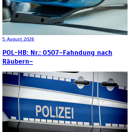
5. August 2026
POL-HB: Nr.: 0507–Fahndung nach
Räubern–