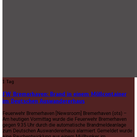
1 Tag
FW Bremerhaven: Brand in einem Müllcontainer
im Deutschen Auswandererhaus
Feuerwehr Bremerhaven [Newsroom] Bremerhaven (ots) –
Am heutigen Vormittag wurde die Feuerwehr Bremerhaven
gegen 9:35 Uhr durch die automatische Brandmeldeanlage
zum Deutschen Auswandererhaus alarmiert. Gemeldet wurde
eine Rauchentwicklung aus einem Müllbunker im