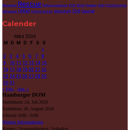
Rescue
Rettungsdienst
Ships
Technisches
Rennsport
RTW
Snooker
Sport
Unfall
Zoll
Wirtschaft
Überfall
Hilfswerk
United states
Calender
März 2026
M
D
M
D
F
S
S
1
2
3
4
5
6
7
8
9
10
11
12
13
14
15
16
17
18
19
20
21
22
23
24
25
26
27
28
29
30
31
« Feb.
Apr. »
Hamburger DOM
Startdatum:
24. Juli 2026
Enddatum:
30. August 2026
Uhrzeit:
0:00 - 0:00
Weitere Informationen
Kirmes | Veranstaltungen | Volksfest