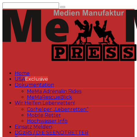
Zum
Inhalt
springen
Home
USA
Exclusive
Dokumentation
MeMa Adrenalin Rides
MeMaRescueBlick
Wir Helfen Lebenretten!
Corhelper „Lebenretten“
Mobile Retter
Hochwasser Info
Einsatz Melden
DGzRS / DIE SEENOTRETTER