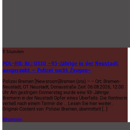
3 Stunden
POL-HB: Nr.: 0510 –93-Jährige in der Neustadt
ausgeraubt – Polizei sucht Zeugen–
Polizei Bremen [Newsroom]Bremen (ots) – – Ort: Bremen-
Neustadt, OT Neustadt, Donaustraße Zeit: 06.08.2026, 12:00
Uhr Am gestrigen Donnerstag wurde eine 93-Jährige
Bremerin in der Neustadt Opfer eines Überfalls. Die Rentnerin
verließ nach einem Termin die … Lesen Sie hier weiter…
Original-Content von: Polizei Bremen, übermittelt […]
Allgemein