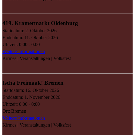
419. Kramermarkt Oldenburg
Startdatum:
2. Oktober 2026
Enddatum:
11. Oktober 2026
Uhrzeit:
0:00 - 0:00
Weitere Informationen
Kirmes | Veranstaltungen | Volksfest
Ischa Freimaak! Bremen
Startdatum:
16. Oktober 2026
Enddatum:
1. November 2026
Uhrzeit:
0:00 - 0:00
Ort:
Bremen
Weitere Informationen
Kirmes | Veranstaltungen | Volksfest