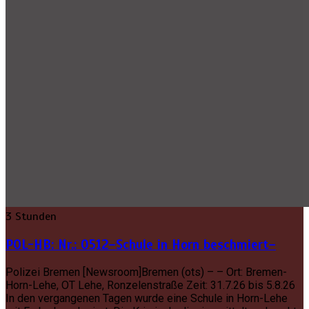
3 Stunden
POL-HB: Nr.: 0512–Schule in Horn beschmiert–
Polizei Bremen [Newsroom]Bremen (ots) – – Ort: Bremen-
Horn-Lehe, OT Lehe, Ronzelenstraße Zeit: 31.7.26 bis 5.8.26
In den vergangenen Tagen wurde eine Schule in Horn-Lehe