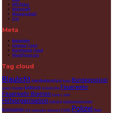
WELTplus
Wirtschaft
Wissenschaft
Zoll
Meta
Anmelden
Eintrags-Feed
Kommentar-Feed
WordPress.org
Tag cloud
Blaulicht
Bundespolizei
brandbekämpfung
Brandt
Feuerwehr
Einbruch
Culture
Diebstahl
Ersthelfer App
Feuerwehr Bremen
Gold
Formel 1
Hilfsorganisation
Industrie
Katastrophenschutz
Polizei
Kriminalität
Politik
Raub
KTW
Lebenretten
Motorsport