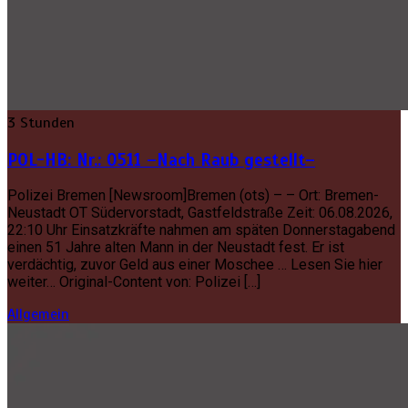
3 Stunden
POL-HB: Nr.: 0511 –Nach Raub gestellt–
Polizei Bremen [Newsroom]Bremen (ots) – – Ort: Bremen-
Neustadt OT Südervorstadt, Gastfeldstraße Zeit: 06.08.2026,
22:10 Uhr Einsatzkräfte nahmen am späten Donnerstagabend
einen 51 Jahre alten Mann in der Neustadt fest. Er ist
verdächtig, zuvor Geld aus einer Moschee … Lesen Sie hier
weiter… Original-Content von: Polizei […]
Allgemein