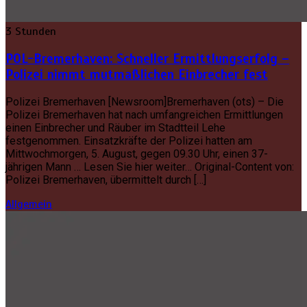
3 Stunden
POL-Bremerhaven: Schneller Ermittlungserfolg –
Polizei nimmt mutmaßlichen Einbrecher fest
Polizei Bremerhaven [Newsroom]Bremerhaven (ots) – Die
Polizei Bremerhaven hat nach umfangreichen Ermittlungen
einen Einbrecher und Räuber im Stadtteil Lehe
festgenommen. Einsatzkräfte der Polizei hatten am
Mittwochmorgen, 5. August, gegen 09.30 Uhr, einen 37-
jährigen Mann … Lesen Sie hier weiter… Original-Content von:
Polizei Bremerhaven, übermittelt durch […]
Allgemein