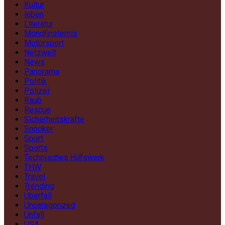
Kultur
leben
Literatur
Mondfinsternis
Motorsport
Netzwelt
News
Panorama
Politik
Polizei
Raub
Rescue
Sicherheitskräfte
Snooker
Sport
Sports
Technisches Hilfswerk
THW
Travel
Trending
Überfall
Uncategorized
Unfall
USA