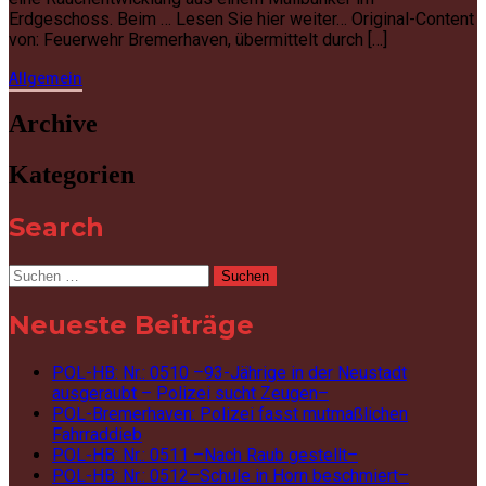
Erdgeschoss. Beim … Lesen Sie hier weiter… Original-Content
von: Feuerwehr Bremerhaven, übermittelt durch […]
Allgemein
Archive
Kategorien
Search
Suchen
nach:
Neueste Beiträge
POL-HB: Nr.: 0510 –93-Jährige in der Neustadt
ausgeraubt – Polizei sucht Zeugen–
POL-Bremerhaven: Polizei fasst mutmaßlichen
Fahrraddieb
POL-HB: Nr.: 0511 –Nach Raub gestellt–
POL-HB: Nr.: 0512–Schule in Horn beschmiert–