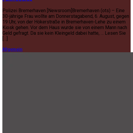
Polizei Bremerhaven [Newsroom]Bremerhaven (ots) – Eine
30-jährige Frau wollte am Donnerstagabend, 6. August, gegen
19 Uhr, von der Hökerstraße in Bremerhaven-Lehe zu einem
Kiosk gehen. Vor dem Haus wurde sie von einem Mann nach
Geld gefragt. Da sie kein Kleingeld dabei hatte, … Lesen Sie
[…]
Allgemein