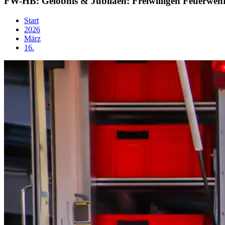
FW-HB: Gelöbnis & Jubiläen: Freiwilligen Feuerweh
Start
2026
März
16.