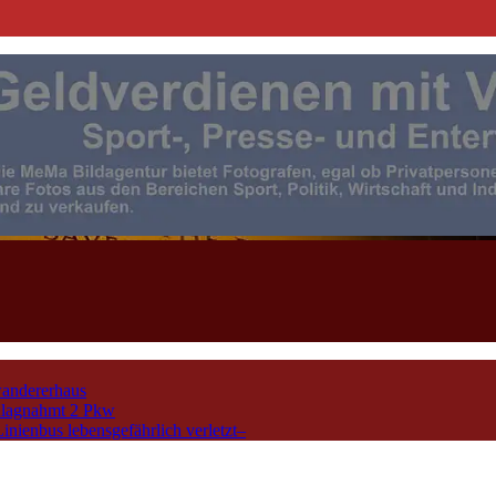
| Events | Sport | Presse- u. F
andererhaus
chlagnahmt 2 Pkw
nienbus lebensgefährlich verletzt–