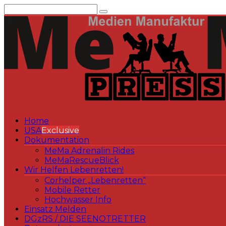
Zum
Inhalt
springen
Home
USA
Exclusive
Dokumentation
MeMa Adrenalin Rides
MeMaRescueBlick
Wir Helfen Lebenretten!
Corhelper „Lebenretten“
Mobile Retter
Hochwasser Info
Einsatz Melden
DGzRS / DIE SEENOTRETTER