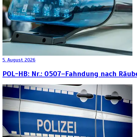
5. August 2026
POL-HB: Nr.: 0507–Fahndung nach Räub