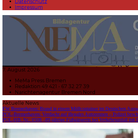
Datenschutz
Impressum
MeMa Press Nachrichtenagentur 
7. August 2026
MeMa Press Bremen
Redaktion 49 421 - 67 32 27 39
Narichtenagentur Bremen Nord
Aktuelle News
FW Bremerhaven: Brand in einem Müllcontainer im Deutschen Ausw
POL-Bremerhaven: Verdacht auf illegales Autorennen – Polizei bes
POL-HB: Nr.: 0508 –89-jährige Fußgängerin bei Verkehrsunfall mit Li