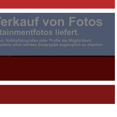
otojournalist:in |