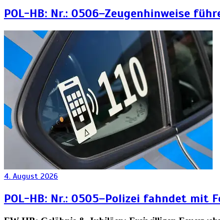
POL-HB: Nr.: 0506–Zeugenhinweise führ
4. August 2026
POL-HB: Nr.: 0505–Polizei fahndet mit 