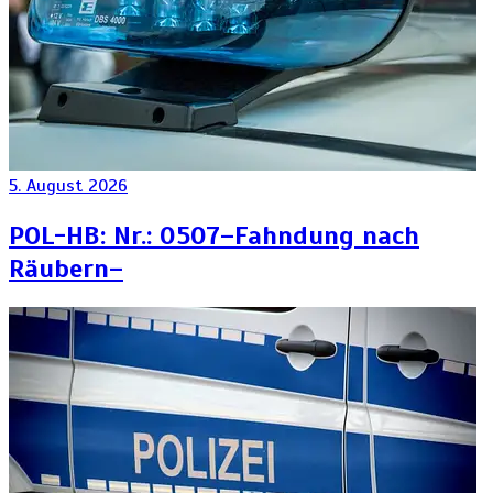
5. August 2026
POL-HB: Nr.: 0507–Fahndung nach
Räubern–