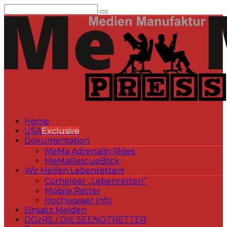
Zum
Inhalt
springen
Home
USA
Exclusive
Dokumentation
MeMa Adrenalin Rides
MeMaRescueBlick
Wir Helfen Lebenretten!
Corhelper „Lebenretten“
Mobile Retter
Hochwasser Info
Einsatz Melden
DGzRS / DIE SEENOTRETTER