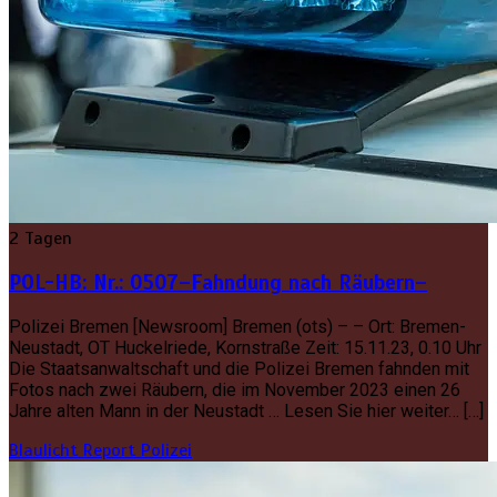
2 Tagen
POL-HB: Nr.: 0507–Fahndung nach Räubern–
Polizei Bremen [Newsroom] Bremen (ots) – – Ort: Bremen-
Neustadt, OT Huckelriede, Kornstraße Zeit: 15.11.23, 0.10 Uhr
Die Staatsanwaltschaft und die Polizei Bremen fahnden mit
Fotos nach zwei Räubern, die im November 2023 einen 26
Jahre alten Mann in der Neustadt … Lesen Sie hier weiter… […]
Blaulicht Report
Polizei