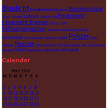
Blaulicht
Bundespolizei
brandbekämpfung
Brandt
Feuerwehr
Einbruch
Culture
Diebstahl
Ersthelfer App
Feuerwehr Bremen
Gold
Formel 1
Hilfsorganisation
Industrie
Katastrophenschutz
Polizei
Kriminalität
Politik
Raub
KTW
Lebenretten
Motorsport
Rescue
Rettungsdienst
Ships
Technisches
Rennsport
RTW
Snooker
Sport
Unfall
Zoll
Wirtschaft
Überfall
Hilfswerk
United states
Calender
März 2026
M
D
M
D
F
S
S
1
2
3
4
5
6
7
8
9
10
11
12
13
14
15
16
17
18
19
20
21
22
23
24
25
26
27
28
29