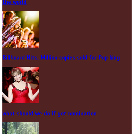
the world
Billboard Hits,
Million
copies sold for Pop king
what should we do if got nomination