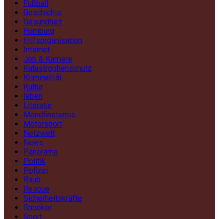
Fußball
Geschichte
Gesundheit
Hamburg
Hilfsorganisation
Internet
Job & Karriere
Katastrophenschutz
Kriminalität
Kultur
leben
Literatur
Mondfinsternis
Motorsport
Netzwelt
News
Panorama
Politik
Polizei
Raub
Rescue
Sicherheitskräfte
Snooker
Sport