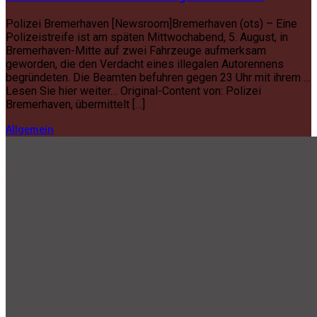
Polizei Bremerhaven [Newsroom]Bremerhaven (ots) – Eine
Polizeistreife ist am späten Mittwochabend, 5. August, in
Bremerhaven-Mitte auf zwei Fahrzeuge aufmerksam
geworden, die den Verdacht eines illegalen Autorennens
begründeten. Die Beamten befuhren gegen 23 Uhr mit ihrem …
Lesen Sie hier weiter… Original-Content von: Polizei
Bremerhaven, übermittelt […]
Allgemein