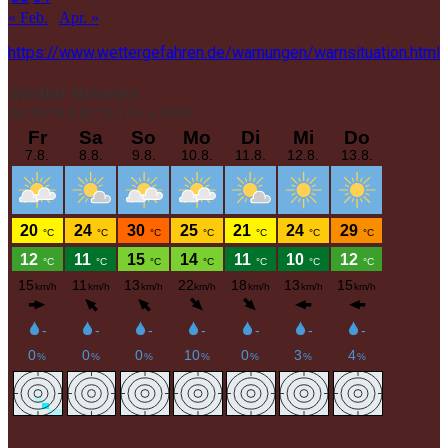
« Feb.
Apr. »
https://www.wettergefahren.de/warnungen/warnsituation.html