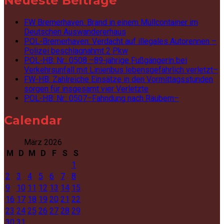
Neueste Beiträge
FW Bremerhaven: Brand in einem Müllcontainer im
Deutschen Auswandererhaus
POL-Bremerhaven: Verdacht auf illegales Autorennen –
Polizei beschlagnahmt 2 Pkw
POL-HB: Nr.: 0508 –89-jährige Fußgängerin bei
Verkehrsunfall mit Linienbus lebensgefährlich verletzt–
FW-HB: Zahlreiche Einsätze in den Vormittagsstunden
sorgen für insgesamt vier Verletzte
POL-HB: Nr.: 0507–Fahndung nach Räubern–
Calendar
März 2026
M
D
M
D
F
S
S
1
2
3
4
5
6
7
8
9
10
11
12
13
14
15
16
17
18
19
20
21
22
23
24
25
26
27
28
29
30
31