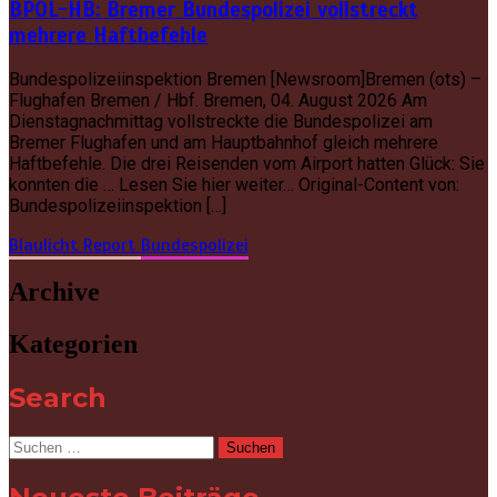
BPOL-HB: Bremer Bundespolizei vollstreckt
mehrere Haftbefehle
Bundespolizeiinspektion Bremen [Newsroom]Bremen (ots) –
Flughafen Bremen / Hbf. Bremen, 04. August 2026 Am
Dienstagnachmittag vollstreckte die Bundespolizei am
Bremer Flughafen und am Hauptbahnhof gleich mehrere
Haftbefehle. Die drei Reisenden vom Airport hatten Glück: Sie
konnten die … Lesen Sie hier weiter… Original-Content von:
Bundespolizeiinspektion […]
Blaulicht Report
Bundespolizei
Archive
Kategorien
Search
Suchen
nach: