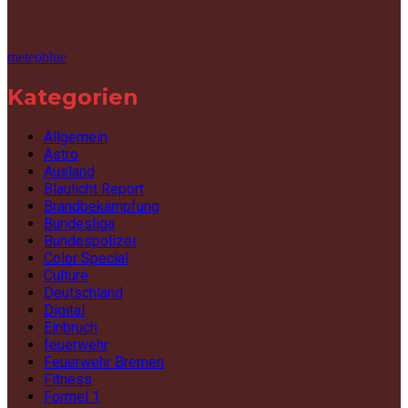
meteoblue
Kategorien
Allgemein
Astro
Ausland
Blaulicht Report
Brandbekämpfung
Bundesliga
Bundespolizei
Color Special
Culture
Deutschland
Digital
Einbruch
feuerwehr
Feuerwehr Bremen
Fitness
Formel 1