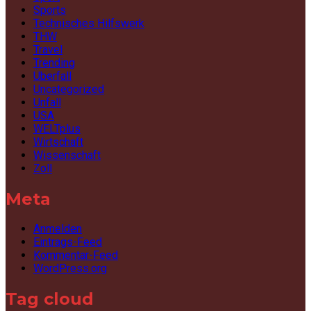
Sports
Technisches Hilfswerk
THW
Travel
Trending
Überfall
Uncategorized
Unfall
USA
WELTplus
Wirtschaft
Wissenschaft
Zoll
Meta
Anmelden
Eintrags-Feed
Kommentar-Feed
WordPress.org
Tag cloud