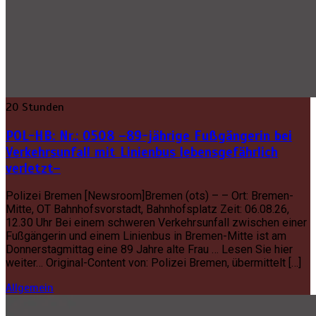
20 Stunden
POL-HB: Nr.: 0508 –89-jährige Fußgängerin bei
Verkehrsunfall mit Linienbus lebensgefährlich
verletzt–
Polizei Bremen [Newsroom]Bremen (ots) – – Ort: Bremen-
Mitte, OT Bahnhofsvorstadt, Bahnhofsplatz Zeit: 06.08.26,
12.30 Uhr Bei einem schweren Verkehrsunfall zwischen einer
Fußgängerin und einem Linienbus in Bremen-Mitte ist am
Donnerstagmittag eine 89 Jahre alte Frau … Lesen Sie hier
weiter… Original-Content von: Polizei Bremen, übermittelt […]
Allgemein