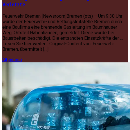
Verletzte
Feuerwehr Bremen [Newsroom]Bremen (ots) – Um 9:30 Uhr
wurde der Feuerwehr- und Rettungsleitstelle Bremen durch
eine Baufirma eine brennende Gasleitung im Baumhauser
Weg, Ortsteil Habenhausen, gemeldet. Diese wurde bei
Bauarbeiten beschädigt. Die entsandten Einsatzkräfte der …
Lesen Sie hier weiter… Original-Content von: Feuerwehr
Bremen, übermittelt […]
Allgemein