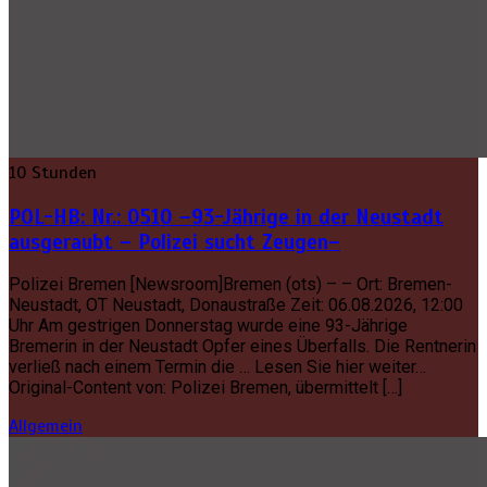
10 Stunden
POL-HB: Nr.: 0510 –93-Jährige in der Neustadt
ausgeraubt – Polizei sucht Zeugen–
Polizei Bremen [Newsroom]Bremen (ots) – – Ort: Bremen-
Neustadt, OT Neustadt, Donaustraße Zeit: 06.08.2026, 12:00
Uhr Am gestrigen Donnerstag wurde eine 93-Jährige
Bremerin in der Neustadt Opfer eines Überfalls. Die Rentnerin
verließ nach einem Termin die … Lesen Sie hier weiter…
Original-Content von: Polizei Bremen, übermittelt […]
Allgemein