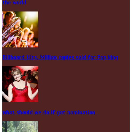
the world
Billboard Hits,
Million
copies sold for Pop king
what should we do if got nomination