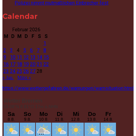
Polizei nimmt mutmaßlichen Einbrecher fest
Calendar
Februar 2026
M
D
M
D
F
S
S
1
2
3
4
5
6
7
8
9
10
11
12
13
14
15
16
17
18
19
20
21
22
23
24
25
26
27
28
« Jan.
März »
https://www.wettergefahren.de/warnungen/warnsituation.html