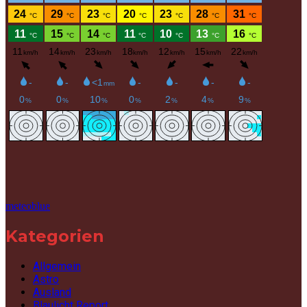
meteoblue
Kategorien
Allgemein
Astro
Ausland
Blaulicht Report