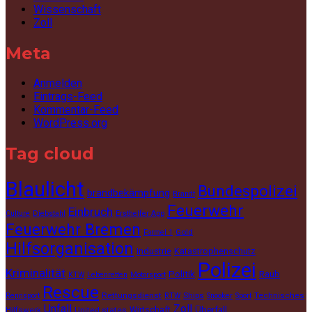
Wissenschaft
Zoll
Meta
Anmelden
Eintrags-Feed
Kommentar-Feed
WordPress.org
Tag cloud
Blaulicht
Bundespolizei
brandbekämpfung
Brandt
Feuerwehr
Einbruch
Culture
Diebstahl
Ersthelfer App
Feuerwehr Bremen
Gold
Formel 1
Hilfsorganisation
Industrie
Katastrophenschutz
Polizei
Kriminalität
Politik
Raub
KTW
Lebenretten
Motorsport
Rescue
Rettungsdienst
Ships
Technisches
Rennsport
RTW
Snooker
Sport
Unfall
Zoll
Wirtschaft
Überfall
Hilfswerk
United states