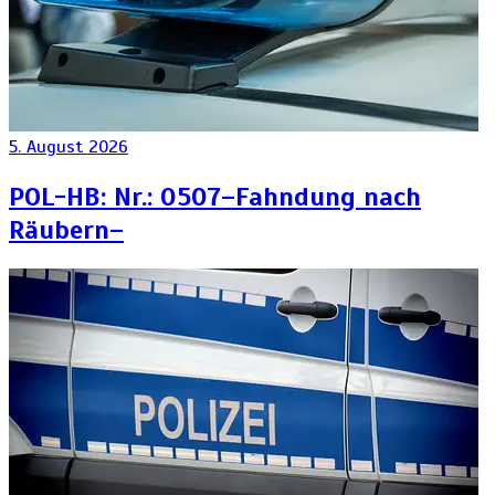
5. August 2026
POL-HB: Nr.: 0507–Fahndung nach
Räubern–