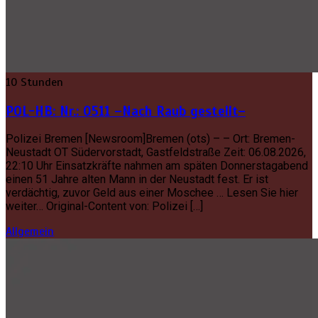
10 Stunden
POL-HB: Nr.: 0511 –Nach Raub gestellt–
Polizei Bremen [Newsroom]Bremen (ots) – – Ort: Bremen-
Neustadt OT Südervorstadt, Gastfeldstraße Zeit: 06.08.2026,
22:10 Uhr Einsatzkräfte nahmen am späten Donnerstagabend
einen 51 Jahre alten Mann in der Neustadt fest. Er ist
verdächtig, zuvor Geld aus einer Moschee … Lesen Sie hier
weiter… Original-Content von: Polizei […]
Allgemein