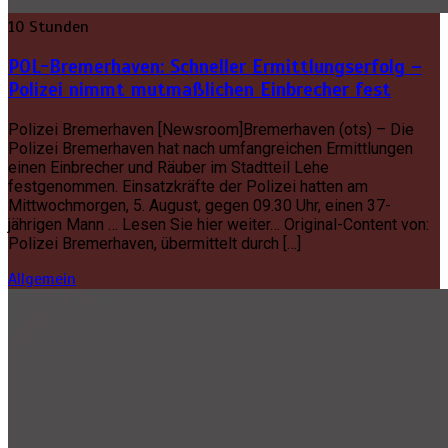
10 Stunden
POL-Bremerhaven: Schneller Ermittlungserfolg –
Polizei nimmt mutmaßlichen Einbrecher fest
Polizei Bremerhaven [Newsroom]Bremerhaven (ots) – Die
Polizei Bremerhaven hat nach umfangreichen Ermittlungen
einen Einbrecher und Räuber im Stadtteil Lehe
festgenommen. Einsatzkräfte der Polizei hatten am
Mittwochmorgen, 5. August, gegen 09.30 Uhr, einen 37-
jährigen Mann … Lesen Sie hier weiter… Original-Content von:
Polizei Bremerhaven, übermittelt durch […]
Allgemein