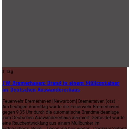
1 Tag
FW Bremerhaven: Brand in einem Müllcontainer
im Deutschen Auswandererhaus
Feuerwehr Bremerhaven [Newsroom] Bremerhaven (ots) –
Am heutigen Vormittag wurde die Feuerwehr Bremerhaven
gegen 9:35 Uhr durch die automatische Brandmeldeanlage
zum Deutschen Auswandererhaus alarmiert. Gemeldet wurde
eine Rauchentwicklung aus einem Müllbunker im
Erdgeschoss. Beim … Lesen Sie hier weiter… Original-Content