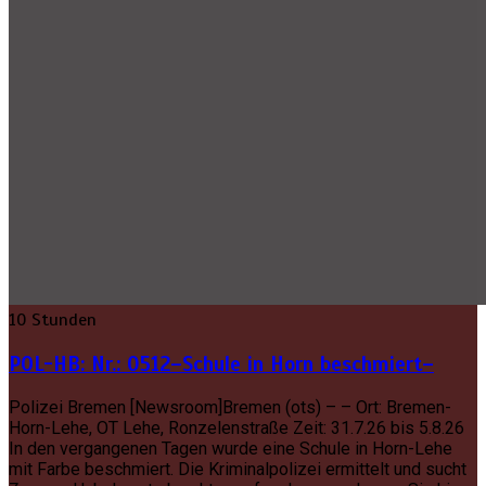
10 Stunden
POL-HB: Nr.: 0512–Schule in Horn beschmiert–
Polizei Bremen [Newsroom]Bremen (ots) – – Ort: Bremen-
Horn-Lehe, OT Lehe, Ronzelenstraße Zeit: 31.7.26 bis 5.8.26
In den vergangenen Tagen wurde eine Schule in Horn-Lehe
mit Farbe beschmiert. Die Kriminalpolizei ermittelt und sucht