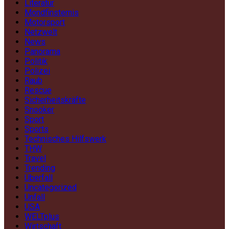
Literatur
Mondfinsternis
Motorsport
Netzwelt
News
Panorama
Politik
Polizei
Raub
Rescue
Sicherheitskräfte
Snooker
Sport
Sports
Technisches Hilfswerk
THW
Travel
Trending
Überfall
Uncategorized
Unfall
USA
WELTplus
Wirtschaft