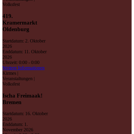
Volksfest
419.
Kramermarkt
Oldenburg
Startdatum:
2. Oktober
2026
Enddatum:
11. Oktober
2026
Uhrzeit:
0:00 - 0:00
Weitere Informationen
Kirmes |
Veranstaltungen |
Volksfest
Ischa Freimaak!
Bremen
Startdatum:
16. Oktober
2026
Enddatum:
1.
November 2026