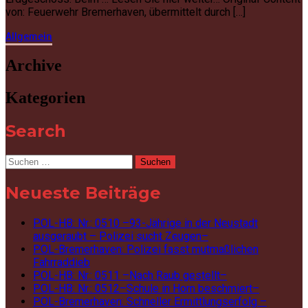
von: Feuerwehr Bremerhaven, übermittelt durch […]
Allgemein
Archive
Kategorien
Search
Suchen
nach:
Neueste Beiträge
POL-HB: Nr.: 0510 –93-Jährige in der Neustadt
ausgeraubt – Polizei sucht Zeugen–
POL-Bremerhaven: Polizei fasst mutmaßlichen
Fahrraddieb
POL-HB: Nr.: 0511 –Nach Raub gestellt–
POL-HB: Nr.: 0512–Schule in Horn beschmiert–
POL-Bremerhaven: Schneller Ermittlungserfolg –