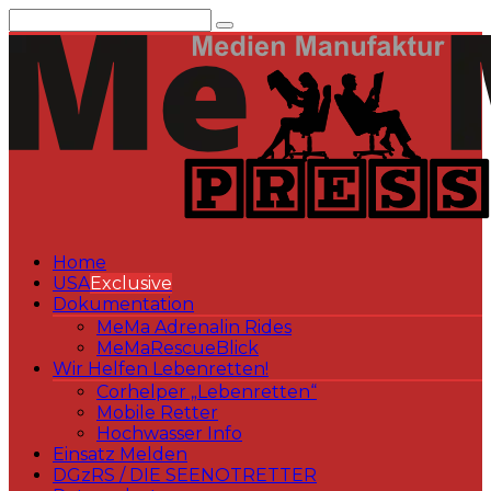
Zum
Inhalt
springen
Home
USA
Exclusive
Dokumentation
MeMa Adrenalin Rides
MeMaRescueBlick
Wir Helfen Lebenretten!
Corhelper „Lebenretten“
Mobile Retter
Hochwasser Info
Einsatz Melden
DGzRS / DIE SEENOTRETTER