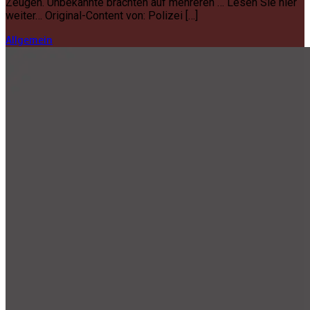
Zeugen. Unbekannte brachten auf mehreren … Lesen Sie hier
weiter… Original-Content von: Polizei […]
Allgemein