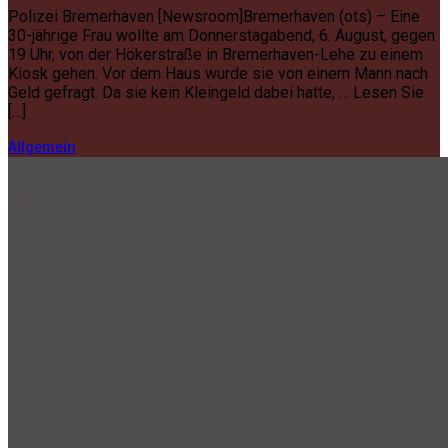
Polizei Bremerhaven [Newsroom]Bremerhaven (ots) – Eine
30-jährige Frau wollte am Donnerstagabend, 6. August, gegen
19 Uhr, von der Hökerstraße in Bremerhaven-Lehe zu einem
Kiosk gehen. Vor dem Haus wurde sie von einem Mann nach
Geld gefragt. Da sie kein Kleingeld dabei hatte, … Lesen Sie
[…]
Allgemein