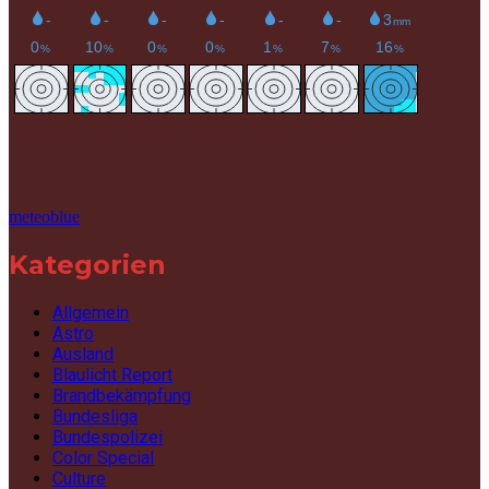
meteoblue
Kategorien
Allgemein
Astro
Ausland
Blaulicht Report
Brandbekämpfung
Bundesliga
Bundespolizei
Color Special
Culture