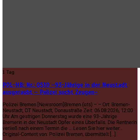
1 Tag
POL-HB: Nr.: 0510 –93-Jährige in der Neustadt
ausgeraubt – Polizei sucht Zeugen–
Polizei Bremen [Newsroom]Bremen (ots) – – Ort: Bremen-
Neustadt, OT Neustadt, Donaustraße Zeit: 06.08.2026, 12:00
Uhr Am gestrigen Donnerstag wurde eine 93-Jährige
Bremerin in der Neustadt Opfer eines Überfalls. Die Rentnerin
verließ nach einem Termin die … Lesen Sie hier weiter…
Original-Content von: Polizei Bremen, übermittelt […]