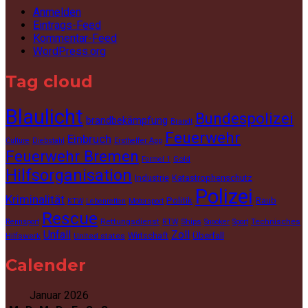
Anmelden
Eintrags-Feed
Kommentar-Feed
WordPress.org
Tag cloud
Blaulicht
Bundespolizei
brandbekämpfung
Brandt
Feuerwehr
Einbruch
Culture
Diebstahl
Ersthelfer App
Feuerwehr Bremen
Gold
Formel 1
Hilfsorganisation
Industrie
Katastrophenschutz
Polizei
Kriminalität
Politik
Raub
KTW
Lebenretten
Motorsport
Rescue
Rettungsdienst
Ships
Technisches
Rennsport
RTW
Snooker
Sport
Unfall
Zoll
Wirtschaft
Überfall
Hilfswerk
United states
Calender
Januar 2026