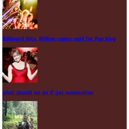
Billboard Hits,
Million
copies sold for Pop king
what should we do if got nomination