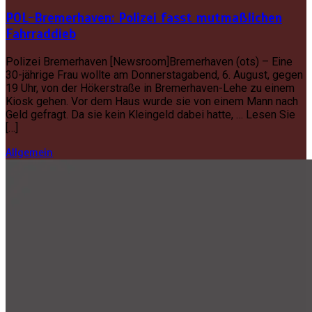
POL-Bremerhaven: Polizei fasst mutmaßlichen
Fahrraddieb
Polizei Bremerhaven [Newsroom]Bremerhaven (ots) – Eine
30-jährige Frau wollte am Donnerstagabend, 6. August, gegen
19 Uhr, von der Hökerstraße in Bremerhaven-Lehe zu einem
Kiosk gehen. Vor dem Haus wurde sie von einem Mann nach
Geld gefragt. Da sie kein Kleingeld dabei hatte, … Lesen Sie
[…]
Allgemein