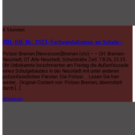
8 Stunden
POL-HB: Nr.: 0513–Farbvandalismus an Schule–
Polizei Bremen [Newsroom]Bremen (ots) – – Ort: Bremen-
Neustadt, OT Alte Neustadt, Schulstraße Zeit: 7.8.26, 23.35
Uhr Unbekannte beschmierten am Freitag die Außenfassade
eines Schulgebäudes in der Neustadt mit unter anderen
polizeifeindlichen Parolen. Die Polizei … Lesen Sie hier
weiter… Original-Content von: Polizei Bremen, übermittelt
durch […]
Allgemein