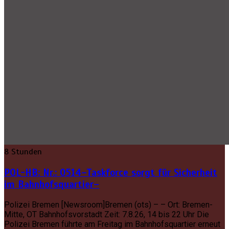
8 Stunden
POL-HB: Nr.: 0514–Taskforce sorgt für Sicherheit
im Bahnhofsquartier–
Polizei Bremen [Newsroom]Bremen (ots) – – Ort: Bremen-
Mitte, OT Bahnhofsvorstadt Zeit: 7.8.26, 14 bis 22 Uhr Die
Polizei Bremen führte am Freitag im Bahnhofsquartier erneut