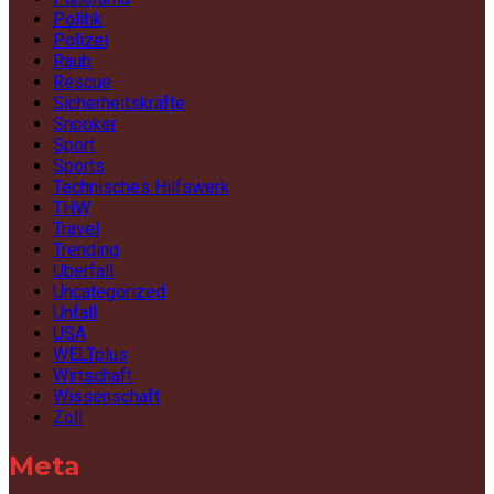
Politik
Polizei
Raub
Rescue
Sicherheitskräfte
Snooker
Sport
Sports
Technisches Hilfswerk
THW
Travel
Trending
Überfall
Uncategorized
Unfall
USA
WELTplus
Wirtschaft
Wissenschaft
Zoll
Meta