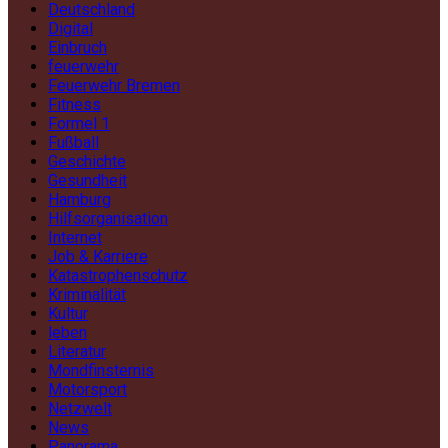
Deutschland
Digital
Einbruch
feuerwehr
Feuerwehr Bremen
Fitness
Formel 1
Fußball
Geschichte
Gesundheit
Hamburg
Hilfsorganisation
Internet
Job & Karriere
Katastrophenschutz
Kriminalität
Kultur
leben
Literatur
Mondfinsternis
Motorsport
Netzwelt
News
Panorama