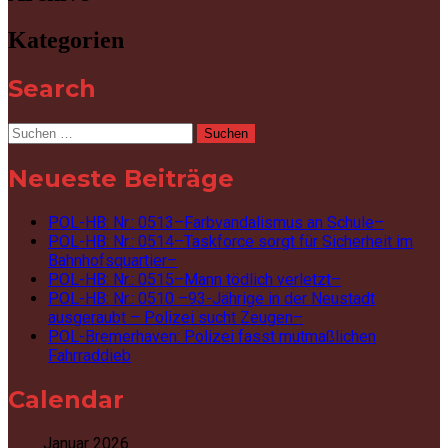
Kategorien
Search
Suchen
nach:
Neueste Beiträge
POL-HB: Nr.: 0513–Farbvandalismus an Schule–
POL-HB: Nr.: 0514–Taskforce sorgt für Sicherheit im
Bahnhofsquartier–
POL-HB: Nr.: 0515–Mann tödlich verletzt–
POL-HB: Nr.: 0510 –93-Jährige in der Neustadt
ausgeraubt – Polizei sucht Zeugen–
POL-Bremerhaven: Polizei fasst mutmaßlichen
Fahrraddieb
Calendar
Januar 2026