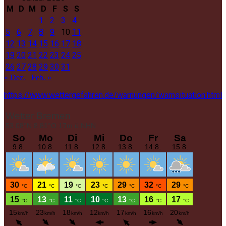
M
D
M
D
F
S
S
1
2
3
4
5
6
7
8
9
10
11
12
13
14
15
16
17
18
19
20
21
22
23
24
25
26
27
28
29
30
31
« Dez.
Feb. »
https://www.wettergefahren.de/warnungen/warnsituation.html