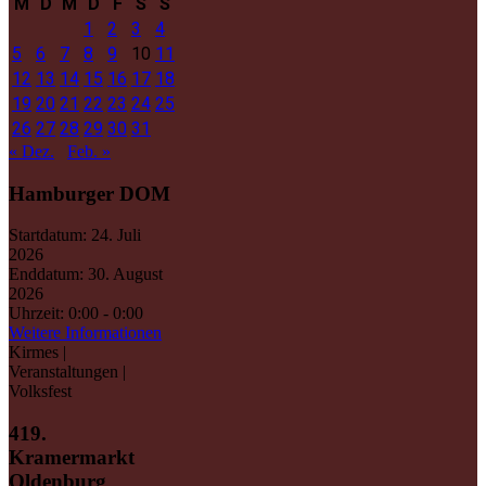
M
D
M
D
F
S
S
1
2
3
4
5
6
7
8
9
10
11
12
13
14
15
16
17
18
19
20
21
22
23
24
25
26
27
28
29
30
31
« Dez.
Feb. »
Hamburger DOM
Startdatum:
24. Juli
2026
Enddatum:
30. August
2026
Uhrzeit:
0:00 - 0:00
Weitere Informationen
Kirmes |
Veranstaltungen |
Volksfest
419.
Kramermarkt
Oldenburg