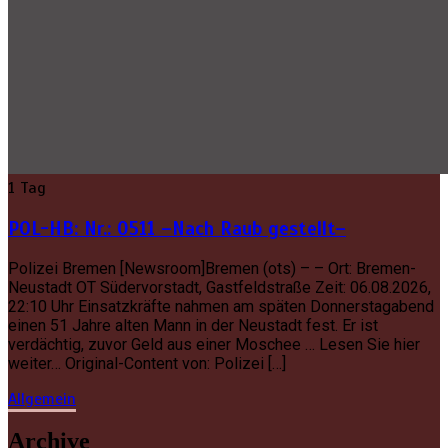
1 Tag
POL-HB: Nr.: 0511 –Nach Raub gestellt–
Polizei Bremen [Newsroom]Bremen (ots) – – Ort: Bremen-
Neustadt OT Südervorstadt, Gastfeldstraße Zeit: 06.08.2026,
22:10 Uhr Einsatzkräfte nahmen am späten Donnerstagabend
einen 51 Jahre alten Mann in der Neustadt fest. Er ist
verdächtig, zuvor Geld aus einer Moschee … Lesen Sie hier
weiter… Original-Content von: Polizei […]
Allgemein
Archive