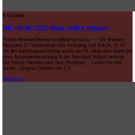
8 Stunden
POL-HB: Nr.: 0515–Mann tödlich verletzt–
Polizei Bremen [Newsroom]Bremen (ots) – – Ort: Bremen-
Neustadt, OT Gartenstadt Süd, Kirchweg Zeit: 8.8.26, 16.10
Uhr Am Samstagnachmittag wurde ein 56 Jahre alter Mann bei
einer Auseinandersetzung in der Neustadt tödlich verletzt.
Die Polizei fahndet nach dem flüchtigen … Lesen Sie hier
weiter… Original-Content von: […]
Allgemein