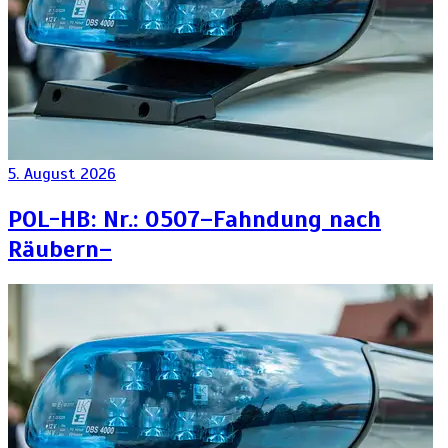
5. August 2026
POL-HB: Nr.: 0507–Fahndung nach
Räubern–