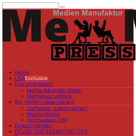
Zum
Inhalt
springen
Home
USA
Exclusive
Dokumentation
MeMa Adrenalin Rides
MeMaRescueBlick
Wir Helfen Lebenretten!
Corhelper „Lebenretten“
Mobile Retter
Hochwasser Info
Einsatz Melden
DGzRS / DIE SEENOTRETTER