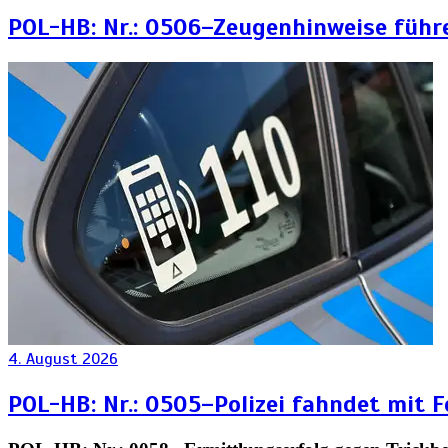
POL-HB: Nr.: 0506–Zeugenhinweise führ
4. August 2026
POL-HB: Nr.: 0505–Polizei fahndet mit 