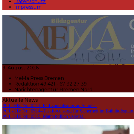
Datenschutz
Impressum
MeMa Press Nachrichtenagentur 
9. August 2026
MeMa Press Bremen
Redaktion 49 421 - 67 32 27 39
Narichtenagentur Bremen Nord
Aktuelle News
POL-HB: Nr.: 0513–Farbvandalismus an Schule–
POL-HB: Nr.: 0514–Taskforce sorgt für Sicherheit im Bahnhofsquart
POL-HB: Nr.: 0515–Mann tödlich verletzt–