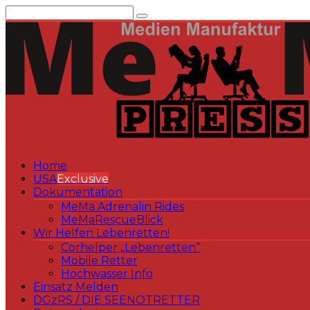
Zum
Inhalt
springen
Home
USA
Exclusive
Dokumentation
MeMa Adrenalin Rides
MeMaRescueBlick
Wir Helfen Lebenretten!
Corhelper „Lebenretten“
Mobile Retter
Hochwasser Info
Einsatz Melden
DGzRS / DIE SEENOTRETTER