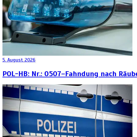
5. August 2026
POL-HB: Nr.: 0507–Fahndung nach Räub