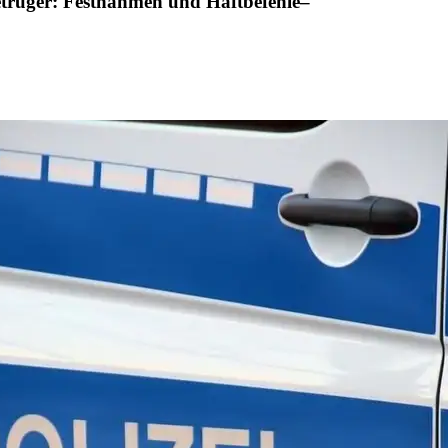
etrüger: Festnahmen und Haftbefehle–