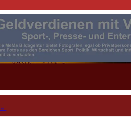
| Events | Sport | Presse- u. F
ier–