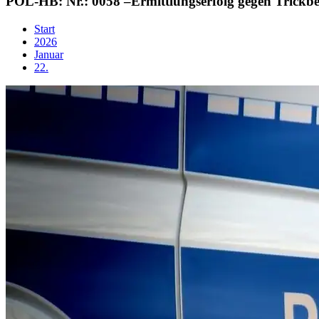
POL-HB: Nr.: 0058 –Ermittlungserfolg gegen Trickb
Start
2026
Januar
22.