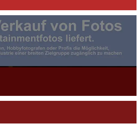
otojournalist:in |