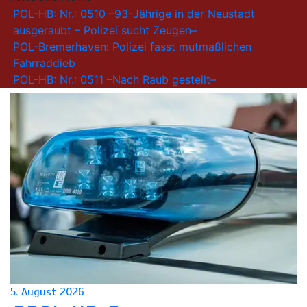
POL-HB: Nr.: 0510 –93-Jährige in der Neustadt
ausgeraubt – Polizei sucht Zeugen–
POL-Bremerhaven: Polizei fasst mutmaßlichen
Fahrraddieb
POL-HB: Nr.: 0511 –Nach Raub gestellt–
5. August 2026