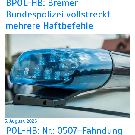
BPOL-HB: Bremer
Bundespolizei vollstreckt
mehrere Haftbefehle
5. August 2026
POL-HB: Nr.: 0507–Fahndung