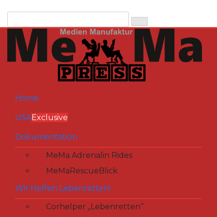
Zum
Inhalt
springen
Home
USA
Exclusive
Dokumentation
MeMa Adrenalin Rides
MeMaRescueBlick
Wir Helfen Lebenretten!
Corhelper „Lebenretten“