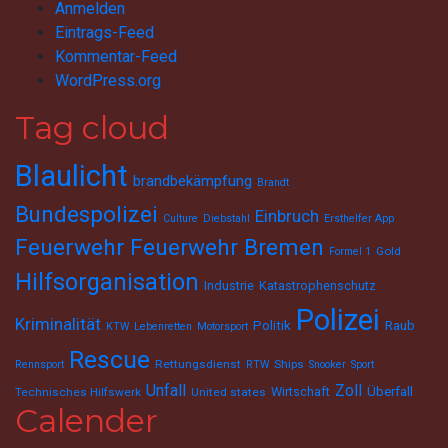
Anmelden
Eintrags-Feed
Kommentar-Feed
WordPress.org
Tag cloud
Blaulicht
brandbekämpfung
Brandt
Bundespolizei
Einbruch
Culture
Diebstahl
Ersthelfer App
Feuerwehr
Feuerwehr Bremen
Gold
Formel 1
Hilfsorganisation
Industrie
Katastrophenschutz
Polizei
Kriminalität
Politik
Raub
KTW
Lebenretten
Motorsport
Rescue
Rettungsdienst
Ships
Rennsport
RTW
Snooker
Sport
Unfall
Zoll
Wirtschaft
Überfall
Technisches Hilfswerk
United states
Calender