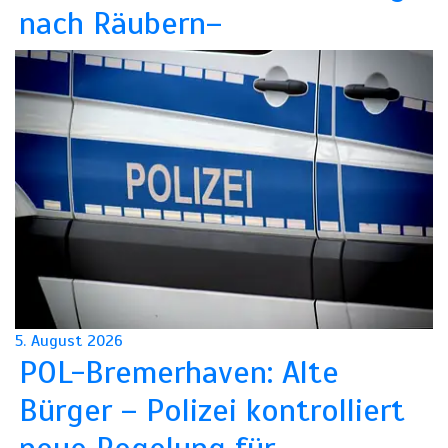
nach Räubern–
5. August 2026
POL-Bremerhaven: Alte
Bürger – Polizei kontrolliert
neue Regelung für