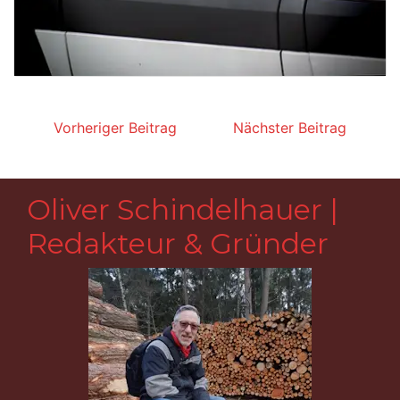
Beitragsnavigation
Vorheriger Beitrag
Nächster Beitrag
Oliver Schindelhauer |
Redakteur & Gründer