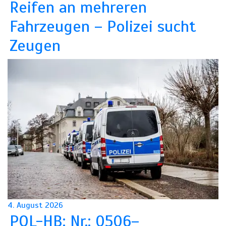
Reifen an mehreren
Fahrzeugen – Polizei sucht
Zeugen
4. August 2026
POL-HB: Nr.: 0506–