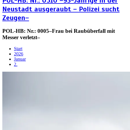
POL-HB: Nr.: 0510 –93-Jährige in der
Neustadt ausgeraubt – Polizei sucht
Zeugen–
POL-HB: Nr.: 0005–Frau bei Raubüberfall mit
Messer verletzt–
Start
2026
Januar
2.