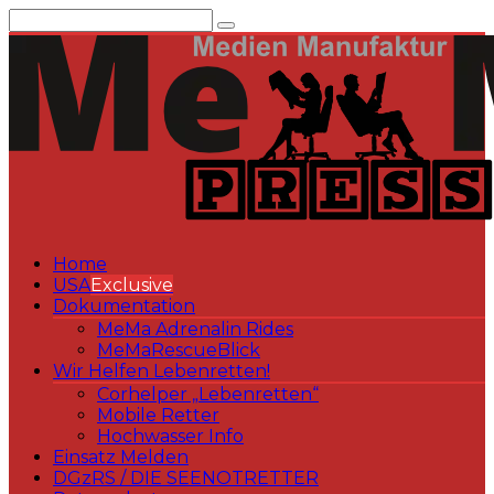
Zum
Inhalt
springen
Home
USA
Exclusive
Dokumentation
MeMa Adrenalin Rides
MeMaRescueBlick
Wir Helfen Lebenretten!
Corhelper „Lebenretten“
Mobile Retter
Hochwasser Info
Einsatz Melden
DGzRS / DIE SEENOTRETTER