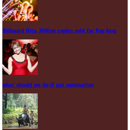
Billboard Hits,
Million
copies sold for Pop king
what should we do if got nomination