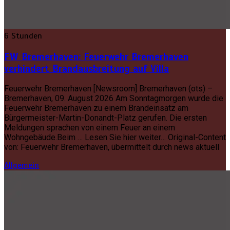
6 Stunden
FW Bremerhaven: Feuerwehr Bremerhaven
verhindert Brandausbreitung auf Villa
Feuerwehr Bremerhaven [Newsroom] Bremerhaven (ots) –
Bremerhaven, 09. August 2026 Am Sonntagmorgen wurde die
Feuerwehr Bremerhaven zu einem Brandeinsatz am
Bürgermeister-Martin-Donandt-Platz gerufen. Die ersten
Meldungen sprachen von einem Feuer an einem
Wohngebäude.Beim … Lesen Sie hier weiter… Original-Content
von: Feuerwehr Bremerhaven, übermittelt durch news aktuell
Allgemein