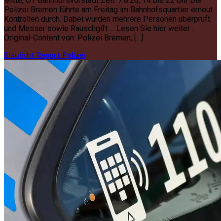
Mitte, OT Bahnhofsvorstadt Zeit: 7.8.26, 14 bis 22 Uhr Die
Polizei Bremen führte am Freitag im Bahnhofsquartier erneut
Kontrollen durch. Dabei wurden mehrere Personen überprüft
und Messer sowie Rauschgift … Lesen Sie hier weiter…
Original-Content von: Polizei Bremen, […]
Blaulicht Report
Polizei