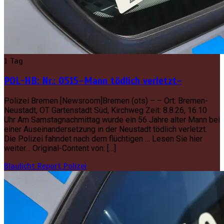
1 Tag
POL-HB: Nr.: 0515–Mann tödlich verletzt–
Polizei Bremen [Newsroom]Bremen (ots) – – Ort: Bremen-
Neustadt, OT Gartenstadt Süd, Kirchweg Zeit: 8.8.26, 16.10
Uhr Am Samstagnachmittag wurde ein 56 Jahre alter Mann bei
einer Auseinandersetzung in der Neustadt tödlich verletzt.
Die Polizei fahndet nach dem flüchtigen … Lesen Sie hier
weiter… Original-Content von: […]
Blaulicht Report
Polizei