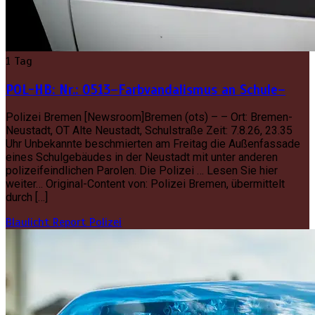
1 Tag
POL-HB: Nr.: 0513–Farbvandalismus an Schule–
Polizei Bremen [Newsroom]Bremen (ots) – – Ort: Bremen-
Neustadt, OT Alte Neustadt, Schulstraße Zeit: 7.8.26, 23.35
Uhr Unbekannte beschmierten am Freitag die Außenfassade
eines Schulgebäudes in der Neustadt mit unter anderen
polizeifeindlichen Parolen. Die Polizei … Lesen Sie hier
weiter… Original-Content von: Polizei Bremen, übermittelt
durch […]
Blaulicht Report
Polizei