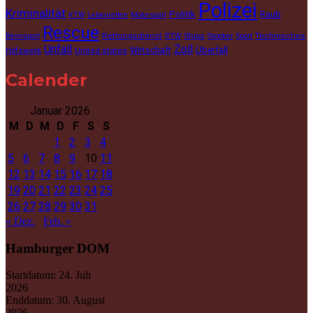
Polizei
Kriminalität
Politik
Raub
KTW
Lebenretten
Motorsport
Rescue
Rettungsdienst
Ships
Technisches
Rennsport
RTW
Snooker
Sport
Unfall
Zoll
Wirtschaft
Überfall
Hilfswerk
United states
Calender
Januar 2026
M
D
M
D
F
S
S
1
2
3
4
5
6
7
8
9
10
11
12
13
14
15
16
17
18
19
20
21
22
23
24
25
26
27
28
29
30
31
« Dez.
Feb. »
Hamburger DOM
Startdatum:
24. Juli
2026
Enddatum:
30. August
2026