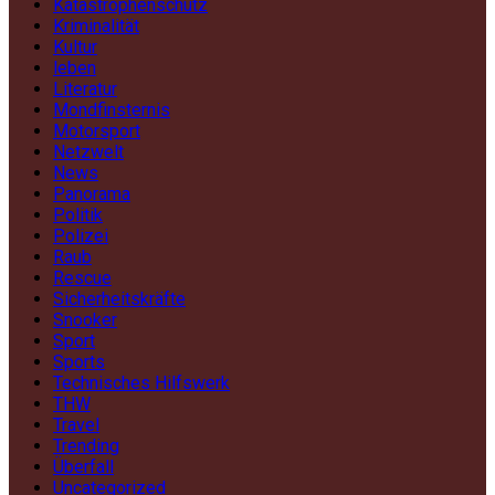
Katastrophenschutz
Kriminalität
Kultur
leben
Literatur
Mondfinsternis
Motorsport
Netzwelt
News
Panorama
Politik
Polizei
Raub
Rescue
Sicherheitskräfte
Snooker
Sport
Sports
Technisches Hilfswerk
THW
Travel
Trending
Überfall
Uncategorized