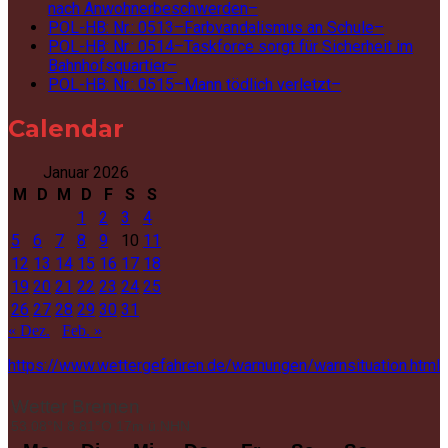
nach Anwohnerbeschwerden–
POL-HB: Nr.: 0513–Farbvandalismus an Schule–
POL-HB: Nr.: 0514–Taskforce sorgt für Sicherheit im
Bahnhofsquartier–
POL-HB: Nr.: 0515–Mann tödlich verletzt–
Calendar
Januar 2026
M
D
M
D
F
S
S
1
2
3
4
5
6
7
8
9
10
11
12
13
14
15
16
17
18
19
20
21
22
23
24
25
26
27
28
29
30
31
« Dez.
Feb. »
https://www.wettergefahren.de/warnungen/warnsituation.html