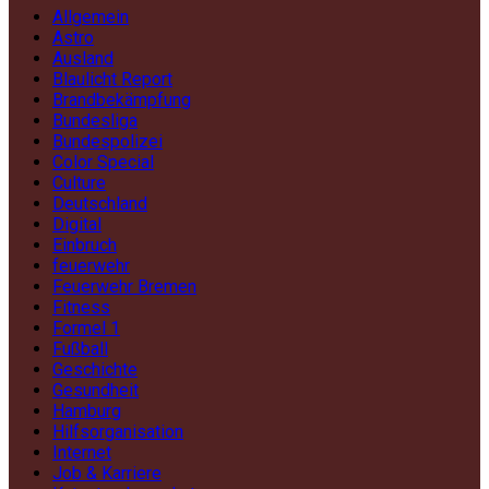
Allgemein
Astro
Ausland
Blaulicht Report
Brandbekämpfung
Bundesliga
Bundespolizei
Color Special
Culture
Deutschland
Digital
Einbruch
feuerwehr
Feuerwehr Bremen
Fitness
Formel 1
Fußball
Geschichte
Gesundheit
Hamburg
Hilfsorganisation
Internet
Job & Karriere