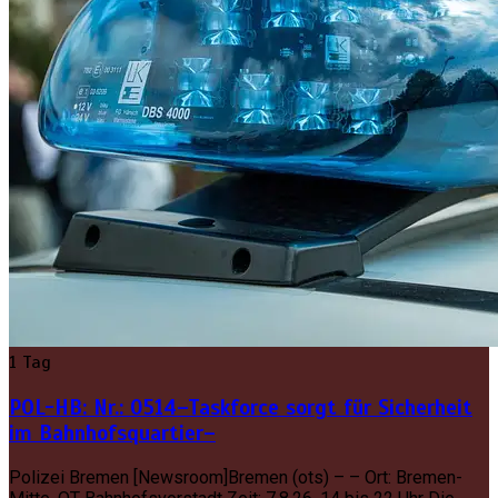
1 Tag
POL-HB: Nr.: 0514–Taskforce sorgt für Sicherheit
im Bahnhofsquartier–
Polizei Bremen [Newsroom]Bremen (ots) – – Ort: Bremen-