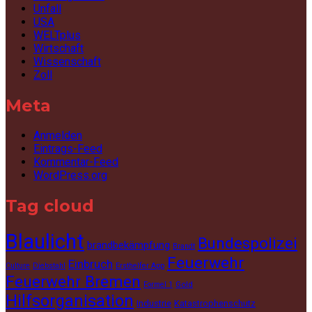
Unfall
USA
WELTplus
Wirtschaft
Wissenschaft
Zoll
Meta
Anmelden
Eintrags-Feed
Kommentar-Feed
WordPress.org
Tag cloud
Blaulicht
Bundespolizei
brandbekämpfung
Brandt
Feuerwehr
Einbruch
Culture
Diebstahl
Ersthelfer App
Feuerwehr Bremen
Gold
Formel 1
Hilfsorganisation
Industrie
Katastrophenschutz