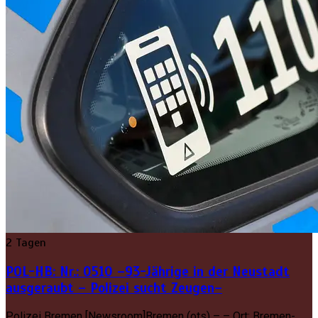
2 Tagen
POL-HB: Nr.: 0510 –93-Jährige in der Neustadt
ausgeraubt – Polizei sucht Zeugen–
Polizei Bremen [Newsroom]Bremen (ots) – – Ort: Bremen-