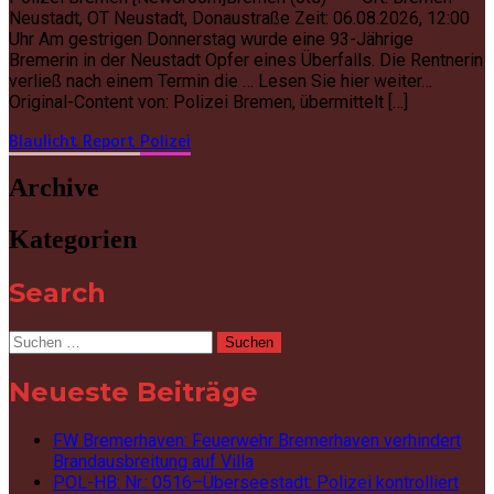
Neustadt, OT Neustadt, Donaustraße Zeit: 06.08.2026, 12:00
Uhr Am gestrigen Donnerstag wurde eine 93-Jährige
Bremerin in der Neustadt Opfer eines Überfalls. Die Rentnerin
verließ nach einem Termin die … Lesen Sie hier weiter…
Original-Content von: Polizei Bremen, übermittelt […]
Blaulicht Report
Polizei
Archive
Kategorien
Search
Suchen
nach:
Neueste Beiträge
FW Bremerhaven: Feuerwehr Bremerhaven verhindert
Brandausbreitung auf Villa
POL-HB: Nr.: 0516–Überseestadt: Polizei kontrolliert