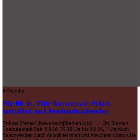
6 Stunden
POL-HB: Nr.: 0516–Überseestadt: Polizei
kontrolliert nach Anwohnerbeschwerden–
Polizei Bremen [Newsroom]Bremen (ots) – – Ort: Bremen-
Überseestadt Zeit: 8.8.26, 19.30 Uhr bis 9.8.26, 1 Uhr Nach
Beschwerden durch Anwohnerinnen und Anwohner überprüfte