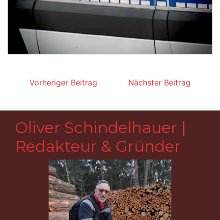
Beitragsnavigation
Vorheriger Beitrag
Nächster Beitrag
Oliver Schindelhauer |
Redakteur & Gründer