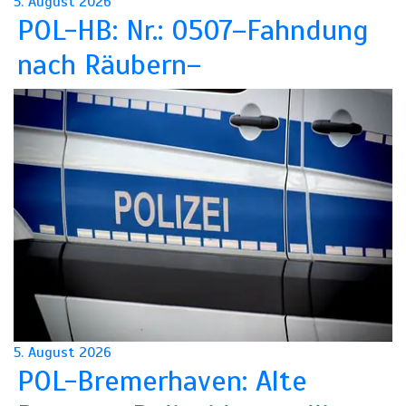
5. August 2026
POL-HB: Nr.: 0507–Fahndung
nach Räubern–
5. August 2026
POL-Bremerhaven: Alte