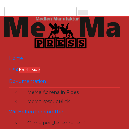
Zum
Inhalt
springen
Home
USA
Exclusive
Dokumentation
MeMa Adrenalin Rides
MeMaRescueBlick
Wir Helfen Lebenretten!
Corhelper „Lebenretten“