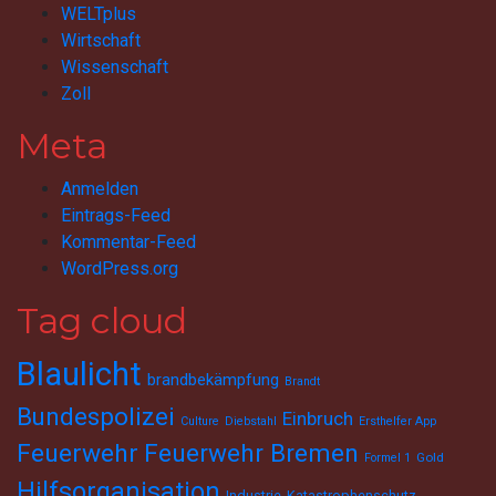
WELTplus
Wirtschaft
Wissenschaft
Zoll
Meta
Anmelden
Eintrags-Feed
Kommentar-Feed
WordPress.org
Tag cloud
Blaulicht
brandbekämpfung
Brandt
Bundespolizei
Einbruch
Culture
Diebstahl
Ersthelfer App
Feuerwehr
Feuerwehr Bremen
Gold
Formel 1
Hilfsorganisation
Industrie
Katastrophenschutz