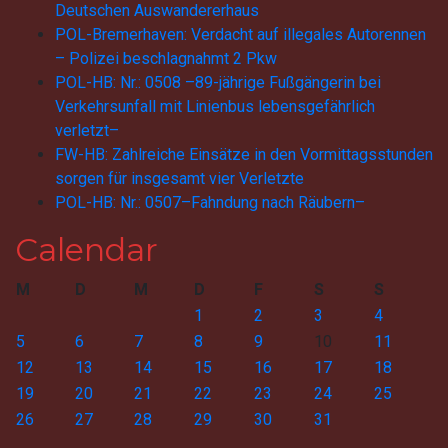
Deutschen Auswandererhaus
POL-Bremerhaven: Verdacht auf illegales Autorennen
– Polizei beschlagnahmt 2 Pkw
POL-HB: Nr.: 0508 –89-jährige Fußgängerin bei
Verkehrsunfall mit Linienbus lebensgefährlich
verletzt–
FW-HB: Zahlreiche Einsätze in den Vormittagsstunden
sorgen für insgesamt vier Verletzte
POL-HB: Nr.: 0507–Fahndung nach Räubern–
Calendar
M
D
M
D
F
S
S
1
2
3
4
5
6
7
8
9
10
11
12
13
14
15
16
17
18
19
20
21
22
23
24
25
26
27
28
29
30
31