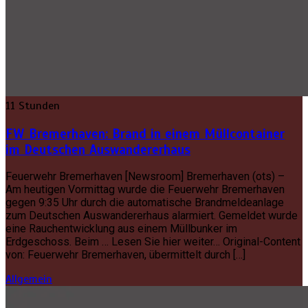
11 Stunden
FW Bremerhaven: Brand in einem Müllcontainer
im Deutschen Auswandererhaus
Feuerwehr Bremerhaven [Newsroom] Bremerhaven (ots) –
Am heutigen Vormittag wurde die Feuerwehr Bremerhaven
gegen 9:35 Uhr durch die automatische Brandmeldeanlage
zum Deutschen Auswandererhaus alarmiert. Gemeldet wurde
eine Rauchentwicklung aus einem Müllbunker im
Erdgeschoss. Beim … Lesen Sie hier weiter… Original-Content
von: Feuerwehr Bremerhaven, übermittelt durch […]
Allgemein