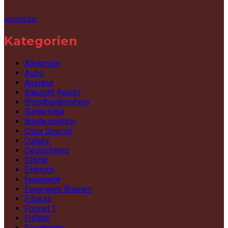
meteoblue
Kategorien
Allgemein
Astro
Ausland
Blaulicht Report
Brandbekämpfung
Bundesliga
Bundespolizei
Color Special
Culture
Deutschland
Digital
Einbruch
feuerwehr
Feuerwehr Bremen
Fitness
Formel 1
Fußball
Geschichte