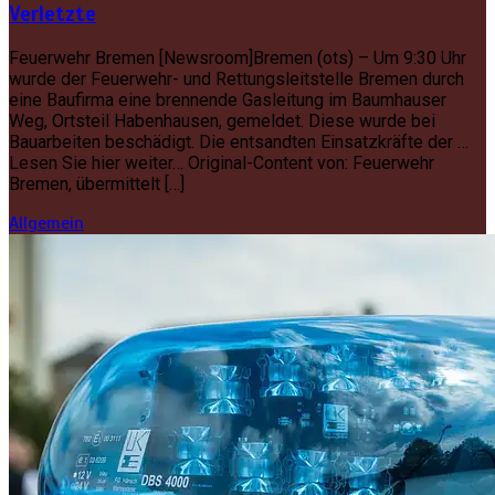
Verletzte
Feuerwehr Bremen [Newsroom]Bremen (ots) – Um 9:30 Uhr
wurde der Feuerwehr- und Rettungsleitstelle Bremen durch
eine Baufirma eine brennende Gasleitung im Baumhauser
Weg, Ortsteil Habenhausen, gemeldet. Diese wurde bei
Bauarbeiten beschädigt. Die entsandten Einsatzkräfte der …
Lesen Sie hier weiter… Original-Content von: Feuerwehr
Bremen, übermittelt […]
Allgemein