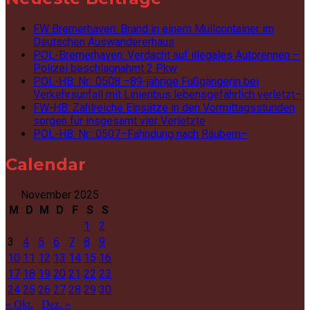
FW Bremerhaven: Brand in einem Müllcontainer im
Deutschen Auswandererhaus
POL-Bremerhaven: Verdacht auf illegales Autorennen –
Polizei beschlagnahmt 2 Pkw
POL-HB: Nr.: 0508 –89-jährige Fußgängerin bei
Verkehrsunfall mit Linienbus lebensgefährlich verletzt–
FW-HB: Zahlreiche Einsätze in den Vormittagsstunden
sorgen für insgesamt vier Verletzte
POL-HB: Nr.: 0507–Fahndung nach Räubern–
Calendar
November 2025
M
D
M
D
F
S
S
1
2
3
4
5
6
7
8
9
10
11
12
13
14
15
16
17
18
19
20
21
22
23
24
25
26
27
28
29
30
« Okt.
Dez. »