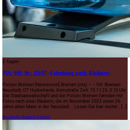
2 Tagen
POL-HB: Nr.: 0507–Fahndung nach Räubern–
Polizei Bremen [Newsroom] Bremen (ots) – – Ort: Bremen-
Neustadt, OT Huckelriede, Kornstraße Zeit: 15.11.23, 0.10 Uhr
Die Staatsanwaltschaft und die Polizei Bremen fahnden mit
Fotos nach zwei Räubern, die im November 2023 einen 26
Jahre alten Mann in der Neustadt … Lesen Sie hier weiter… […]
Blaulicht Report
Polizei