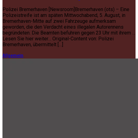
Polizei Bremerhaven [Newsroom]Bremerhaven (ots) – Eine
Polizeistreife ist am späten Mittwochabend, 5. August, in
Bremerhaven-Mitte auf zwei Fahrzeuge aufmerksam
geworden, die den Verdacht eines illegalen Autorennens
begründeten. Die Beamten befuhren gegen 23 Uhr mit ihrem …
Lesen Sie hier weiter… Original-Content von: Polizei
Bremerhaven, übermittelt […]
Allgemein