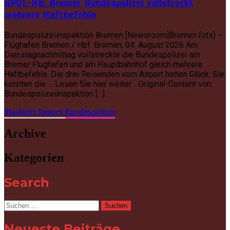
BPOL-HB: Bremer Bundespolizei vollstreckt
mehrere Haftbefehle
Bundespolizeiinspektion Bremen [Newsroom]Bremen (ots) –
Flughafen Bremen / Hbf. Bremen, 04. August 2026 Am
Dienstagnachmittag vollstreckte die Bundespolizei am
Bremer Flughafen und am Hauptbahnhof gleich mehrere
Haftbefehle. Die drei Reisenden vom Airport hatten Glück: Sie
konnten die … Lesen Sie hier weiter… Original-Content von:
Bundespolizeiinspektion […]
Blaulicht Report
Bundespolizei
Archive
Kategorien
Search
Suchen
nach:
Neueste Beiträge