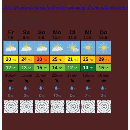
https://www.wettergefahren.de/warnungen/warnsituation.html