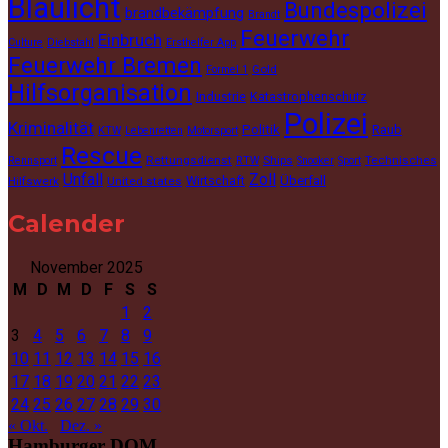
Blaulicht
Bundespolizei
brandbekämpfung
Brandt
Feuerwehr
Einbruch
Culture
Diebstahl
Ersthelfer App
Feuerwehr Bremen
Gold
Formel 1
Hilfsorganisation
Industrie
Katastrophenschutz
Polizei
Kriminalität
Politik
Raub
KTW
Lebenretten
Motorsport
Rescue
Rettungsdienst
Ships
Technisches
Rennsport
RTW
Snooker
Sport
Unfall
Zoll
Wirtschaft
Überfall
Hilfswerk
United states
Calender
November 2025
M
D
M
D
F
S
S
1
2
3
4
5
6
7
8
9
10
11
12
13
14
15
16
17
18
19
20
21
22
23
24
25
26
27
28
29
30
« Okt.
Dez. »
Hamburger DOM