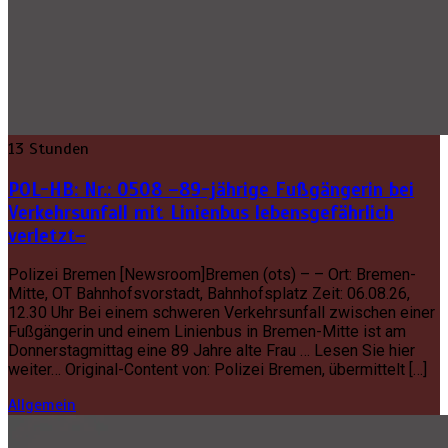
13 Stunden
POL-HB: Nr.: 0508 –89-jährige Fußgängerin bei
Verkehrsunfall mit Linienbus lebensgefährlich
verletzt–
Polizei Bremen [Newsroom]Bremen (ots) – – Ort: Bremen-
Mitte, OT Bahnhofsvorstadt, Bahnhofsplatz Zeit: 06.08.26,
12.30 Uhr Bei einem schweren Verkehrsunfall zwischen einer
Fußgängerin und einem Linienbus in Bremen-Mitte ist am
Donnerstagmittag eine 89 Jahre alte Frau … Lesen Sie hier
weiter… Original-Content von: Polizei Bremen, übermittelt […]
Allgemein