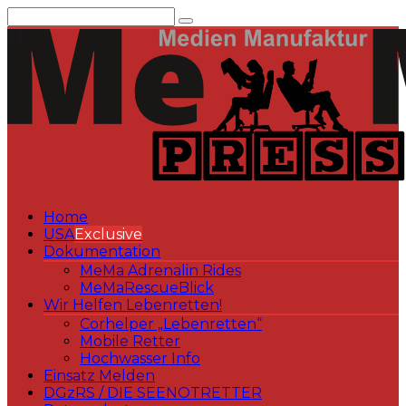
Zum
Inhalt
springen
Home
USA
Exclusive
Dokumentation
MeMa Adrenalin Rides
MeMaRescueBlick
Wir Helfen Lebenretten!
Corhelper „Lebenretten“
Mobile Retter
Hochwasser Info
Einsatz Melden
DGzRS / DIE SEENOTRETTER