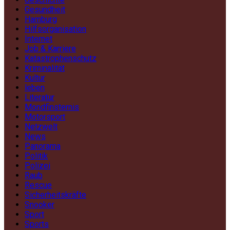
Gesundheit
Hamburg
Hilfsorganisation
Internet
Job & Karriere
Katastrophenschutz
Kriminalität
Kultur
leben
Literatur
Mondfinsternis
Motorsport
Netzwelt
News
Panorama
Politik
Polizei
Raub
Rescue
Sicherheitskräfte
Snooker
Sport
Sports