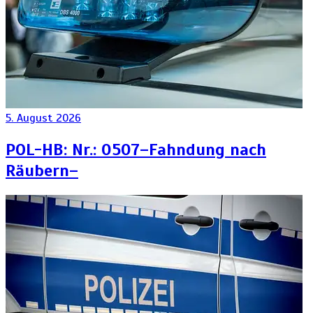
5. August 2026
POL-HB: Nr.: 0507–Fahndung nach
Räubern–