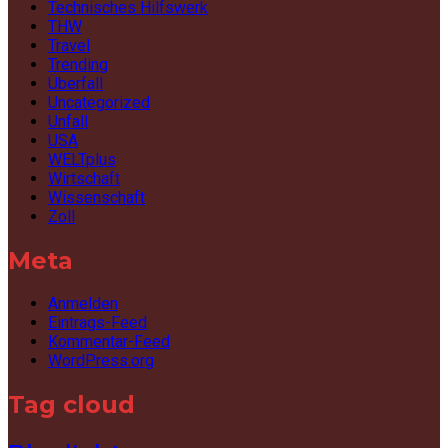
Technisches Hilfswerk
THW
Travel
Trending
Überfall
Uncategorized
Unfall
USA
WELTplus
Wirtschaft
Wissenschaft
Zoll
Meta
Anmelden
Eintrags-Feed
Kommentar-Feed
WordPress.org
Tag cloud