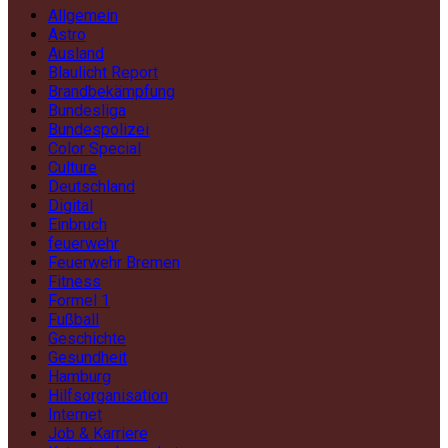
Allgemein
Astro
Ausland
Blaulicht Report
Brandbekämpfung
Bundesliga
Bundespolizei
Color Special
Culture
Deutschland
Digital
Einbruch
feuerwehr
Feuerwehr Bremen
Fitness
Formel 1
Fußball
Geschichte
Gesundheit
Hamburg
Hilfsorganisation
Internet
Job & Karriere