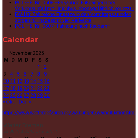
POL-HB: Nr.: 0508 –89-jährige Fußgängerin bei
Verkehrsunfall mit Linienbus lebensgefährlich verletzt–
FW-HB: Zahlreiche Einsätze in den Vormittagsstunden
sorgen für insgesamt vier Verletzte
POL-HB: Nr.: 0507–Fahndung nach Räubern–
Calendar
November 2025
M
D
M
D
F
S
S
1
2
3
4
5
6
7
8
9
10
11
12
13
14
15
16
17
18
19
20
21
22
23
24
25
26
27
28
29
30
« Okt.
Dez. »
https://www.wettergefahren.de/warnungen/warnsituation.html