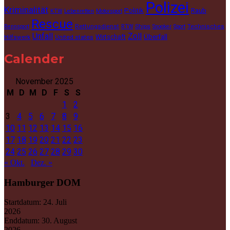
Polizei
Kriminalität
Politik
Raub
KTW
Lebenretten
Motorsport
Rescue
Rettungsdienst
Ships
Technisches
Rennsport
RTW
Snooker
Sport
Unfall
Zoll
Wirtschaft
Überfall
Hilfswerk
United states
Calender
November 2025
M
D
M
D
F
S
S
1
2
3
4
5
6
7
8
9
10
11
12
13
14
15
16
17
18
19
20
21
22
23
24
25
26
27
28
29
30
« Okt.
Dez. »
Hamburger DOM
Startdatum:
24. Juli
2026
Enddatum:
30. August
2026