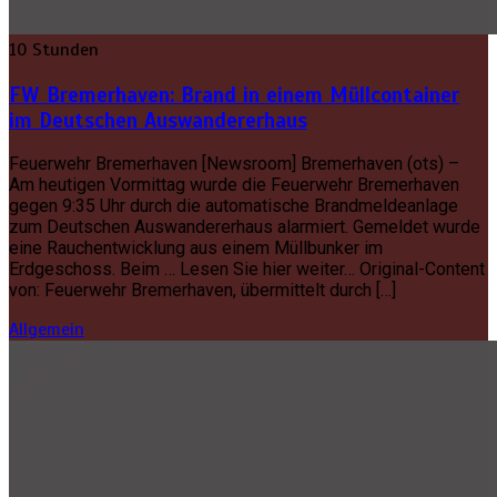
10 Stunden
FW Bremerhaven: Brand in einem Müllcontainer
im Deutschen Auswandererhaus
Feuerwehr Bremerhaven [Newsroom] Bremerhaven (ots) –
Am heutigen Vormittag wurde die Feuerwehr Bremerhaven
gegen 9:35 Uhr durch die automatische Brandmeldeanlage
zum Deutschen Auswandererhaus alarmiert. Gemeldet wurde
eine Rauchentwicklung aus einem Müllbunker im
Erdgeschoss. Beim … Lesen Sie hier weiter… Original-Content
von: Feuerwehr Bremerhaven, übermittelt durch […]
Allgemein