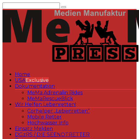
Zum
Inhalt
springen
Home
USA
Exclusive
Dokumentation
MeMa Adrenalin Rides
MeMaRescueBlick
Wir Helfen Lebenretten!
Corhelper „Lebenretten“
Mobile Retter
Hochwasser Info
Einsatz Melden
DGzRS / DIE SEENOTRETTER