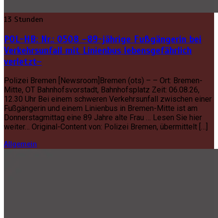
13 Stunden
POL-HB: Nr.: 0508 –89-jährige Fußgängerin bei
Verkehrsunfall mit Linienbus lebensgefährlich
verletzt–
Polizei Bremen [Newsroom]Bremen (ots) – – Ort: Bremen-
Mitte, OT Bahnhofsvorstadt, Bahnhofsplatz Zeit: 06.08.26,
12.30 Uhr Bei einem schweren Verkehrsunfall zwischen einer
Fußgängerin und einem Linienbus in Bremen-Mitte ist am
Donnerstagmittag eine 89 Jahre alte Frau … Lesen Sie hier
weiter… Original-Content von: Polizei Bremen, übermittelt […]
Allgemein