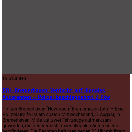
13 Stunden
POL-Bremerhaven: Verdacht auf illegales
Autorennen – Polizei beschlagnahmt 2 Pkw
Polizei Bremerhaven [Newsroom]Bremerhaven (ots) – Eine
Polizeistreife ist am späten Mittwochabend, 5. August, in
Bremerhaven-Mitte auf zwei Fahrzeuge aufmerksam
geworden, die den Verdacht eines illegalen Autorennens
begründeten. Die Beamten befuhren gegen 23 Uhr mit ihrem …