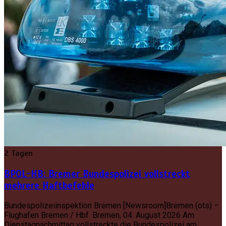
2 Tagen
BPOL-HB: Bremer Bundespolizei vollstreckt
mehrere Haftbefehle
Bundespolizeiinspektion Bremen [Newsroom]Bremen (ots) –
Flughafen Bremen / Hbf. Bremen, 04. August 2026 Am
Dienstagnachmittag vollstreckte die Bundespolizei am