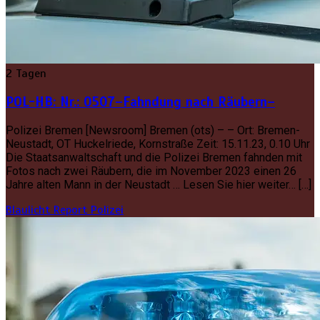
2 Tagen
POL-HB: Nr.: 0507–Fahndung nach Räubern–
Polizei Bremen [Newsroom] Bremen (ots) – – Ort: Bremen-
Neustadt, OT Huckelriede, Kornstraße Zeit: 15.11.23, 0.10 Uhr
Die Staatsanwaltschaft und die Polizei Bremen fahnden mit
Fotos nach zwei Räubern, die im November 2023 einen 26
Jahre alten Mann in der Neustadt … Lesen Sie hier weiter… […]
Blaulicht Report
Polizei