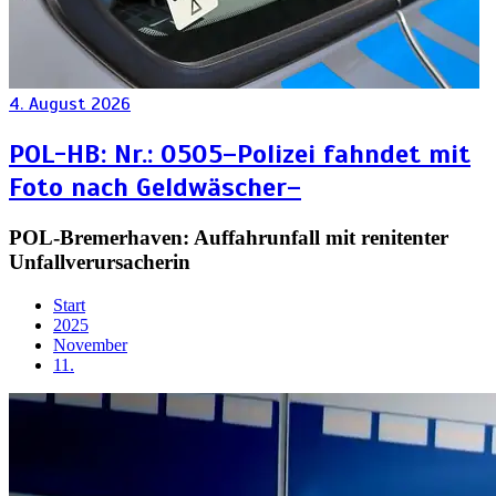
4. August 2026
POL-HB: Nr.: 0505–Polizei fahndet mit
Foto nach Geldwäscher–
POL-Bremerhaven: Auffahrunfall mit renitenter
Unfallverursacherin
Start
2025
November
11.