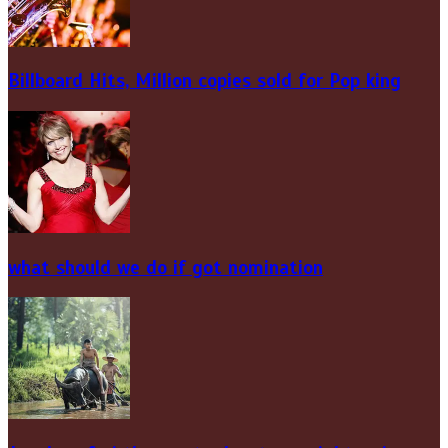
Billboard Hits,
Million
copies sold for Pop king
what should we do if got nomination