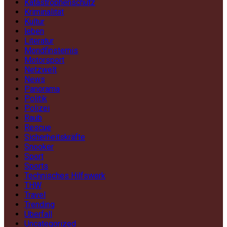
Katastrophenschutz
Kriminalität
Kultur
leben
Literatur
Mondfinsternis
Motorsport
Netzwelt
News
Panorama
Politik
Polizei
Raub
Rescue
Sicherheitskräfte
Snooker
Sport
Sports
Technisches Hilfswerk
THW
Travel
Trending
Überfall
Uncategorized