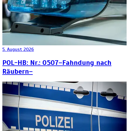
5. August 2026
POL-HB: Nr.: 0507–Fahndung nach
Räubern–