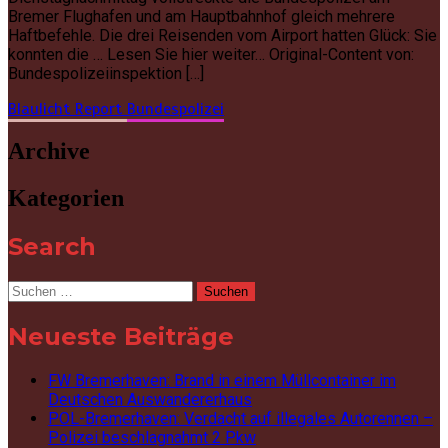
Bremer Flughafen und am Hauptbahnhof gleich mehrere
Haftbefehle. Die drei Reisenden vom Airport hatten Glück: Sie
konnten die … Lesen Sie hier weiter… Original-Content von:
Bundespolizeiinspektion […]
Blaulicht Report
Bundespolizei
Archive
Kategorien
Search
Suchen
nach:
Neueste Beiträge
FW Bremerhaven: Brand in einem Müllcontainer im
Deutschen Auswandererhaus
POL-Bremerhaven: Verdacht auf illegales Autorennen –
Polizei beschlagnahmt 2 Pkw