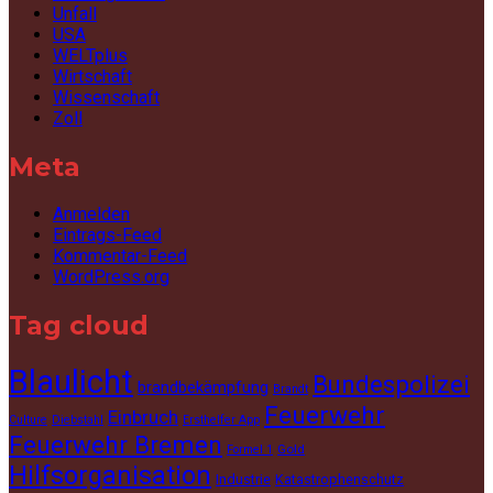
Unfall
USA
WELTplus
Wirtschaft
Wissenschaft
Zoll
Meta
Anmelden
Eintrags-Feed
Kommentar-Feed
WordPress.org
Tag cloud
Blaulicht
Bundespolizei
brandbekämpfung
Brandt
Feuerwehr
Einbruch
Culture
Diebstahl
Ersthelfer App
Feuerwehr Bremen
Gold
Formel 1
Hilfsorganisation
Industrie
Katastrophenschutz