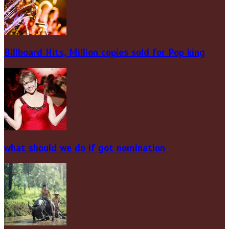
Billboard Hits,
Million
copies sold for Pop king
what should we do if got nomination