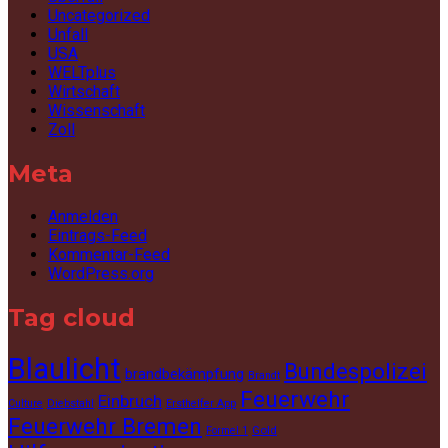
Uncategorized
Unfall
USA
WELTplus
Wirtschaft
Wissenschaft
Zoll
Meta
Anmelden
Eintrags-Feed
Kommentar-Feed
WordPress.org
Tag cloud
Blaulicht
Bundespolizei
brandbekämpfung
Brandt
Feuerwehr
Einbruch
Culture
Diebstahl
Ersthelfer App
Feuerwehr Bremen
Gold
Formel 1