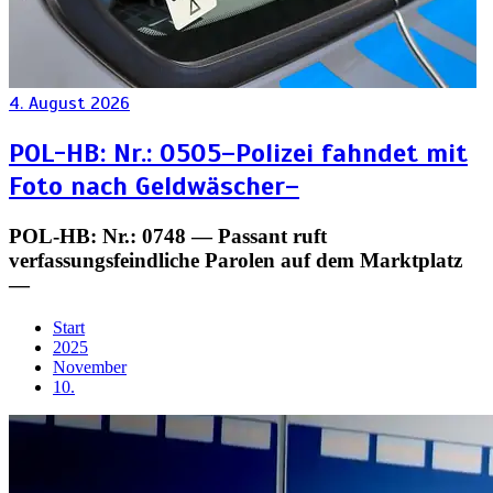
4. August 2026
POL-HB: Nr.: 0505–Polizei fahndet mit
Foto nach Geldwäscher–
POL-HB: Nr.: 0748 — Passant ruft
verfassungsfeindliche Parolen auf dem Marktplatz
—
Start
2025
November
10.