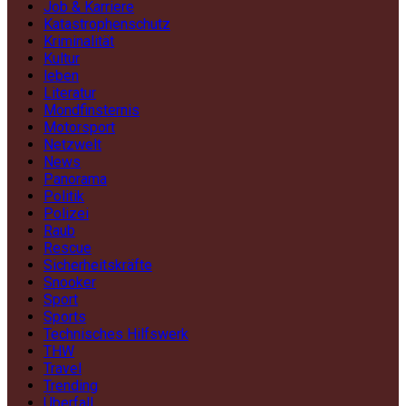
Job & Karriere
Katastrophenschutz
Kriminalität
Kultur
leben
Literatur
Mondfinsternis
Motorsport
Netzwelt
News
Panorama
Politik
Polizei
Raub
Rescue
Sicherheitskräfte
Snooker
Sport
Sports
Technisches Hilfswerk
THW
Travel
Trending
Überfall