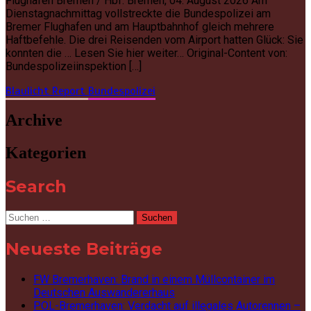
Flughafen Bremen / Hbf. Bremen, 04. August 2026 Am
Dienstagnachmittag vollstreckte die Bundespolizei am
Bremer Flughafen und am Hauptbahnhof gleich mehrere
Haftbefehle. Die drei Reisenden vom Airport hatten Glück: Sie
konnten die … Lesen Sie hier weiter… Original-Content von:
Bundespolizeiinspektion […]
Blaulicht Report
Bundespolizei
Archive
Kategorien
Search
Suchen
nach:
Neueste Beiträge
FW Bremerhaven: Brand in einem Müllcontainer im
Deutschen Auswandererhaus
POL-Bremerhaven: Verdacht auf illegales Autorennen –