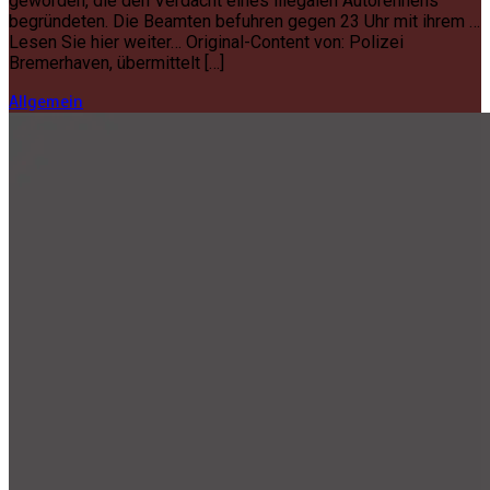
geworden, die den Verdacht eines illegalen Autorennens
begründeten. Die Beamten befuhren gegen 23 Uhr mit ihrem …
Lesen Sie hier weiter… Original-Content von: Polizei
Bremerhaven, übermittelt […]
Allgemein