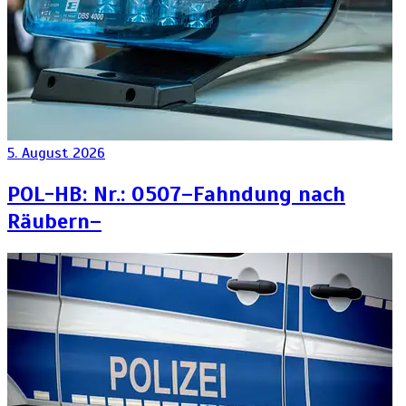
5. August 2026
POL-HB: Nr.: 0507–Fahndung nach
Räubern–