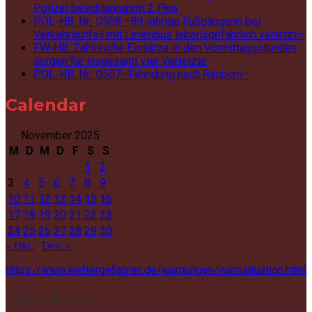
Polizei beschlagnahmt 2 Pkw
POL-HB: Nr.: 0508 –89-jährige Fußgängerin bei
Verkehrsunfall mit Linienbus lebensgefährlich verletzt–
FW-HB: Zahlreiche Einsätze in den Vormittagsstunden
sorgen für insgesamt vier Verletzte
POL-HB: Nr.: 0507–Fahndung nach Räubern–
Calendar
November 2025
M
D
M
D
F
S
S
1
2
3
4
5
6
7
8
9
10
11
12
13
14
15
16
17
18
19
20
21
22
23
24
25
26
27
28
29
30
« Okt.
Dez. »
https://www.wettergefahren.de/warnungen/warnsituation.html