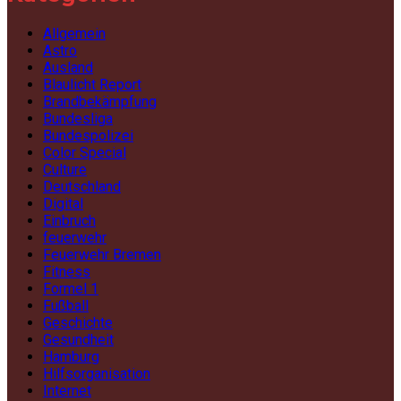
Allgemein
Astro
Ausland
Blaulicht Report
Brandbekämpfung
Bundesliga
Bundespolizei
Color Special
Culture
Deutschland
Digital
Einbruch
feuerwehr
Feuerwehr Bremen
Fitness
Formel 1
Fußball
Geschichte
Gesundheit
Hamburg
Hilfsorganisation
Internet