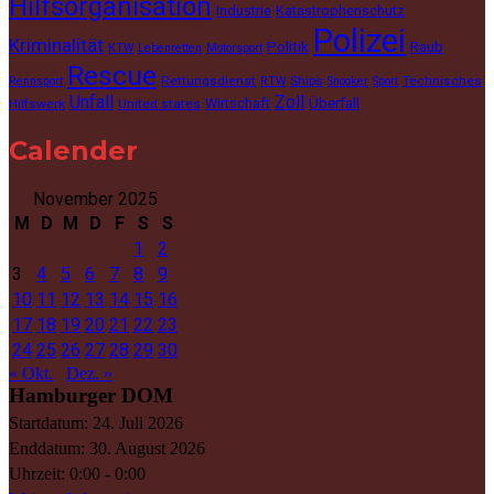
Hilfsorganisation
Industrie
Katastrophenschutz
Polizei
Kriminalität
Politik
Raub
KTW
Lebenretten
Motorsport
Rescue
Rettungsdienst
Ships
Technisches
Rennsport
RTW
Snooker
Sport
Unfall
Zoll
Wirtschaft
Überfall
Hilfswerk
United states
Calender
November 2025
M
D
M
D
F
S
S
1
2
3
4
5
6
7
8
9
10
11
12
13
14
15
16
17
18
19
20
21
22
23
24
25
26
27
28
29
30
« Okt.
Dez. »
Hamburger DOM
Startdatum:
24. Juli 2026
Enddatum:
30. August 2026
Uhrzeit:
0:00 - 0:00