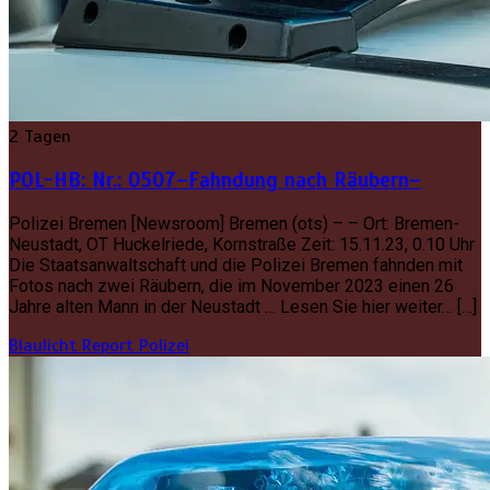
2 Tagen
POL-HB: Nr.: 0507–Fahndung nach Räubern–
Polizei Bremen [Newsroom] Bremen (ots) – – Ort: Bremen-
Neustadt, OT Huckelriede, Kornstraße Zeit: 15.11.23, 0.10 Uhr
Die Staatsanwaltschaft und die Polizei Bremen fahnden mit
Fotos nach zwei Räubern, die im November 2023 einen 26
Jahre alten Mann in der Neustadt … Lesen Sie hier weiter… […]
Blaulicht Report
Polizei