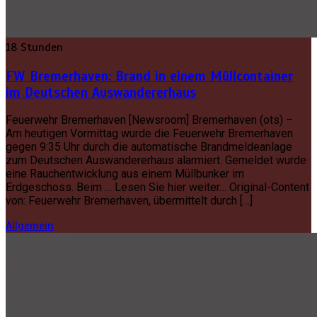
18 Stunden
FW Bremerhaven: Brand in einem Müllcontainer
im Deutschen Auswandererhaus
Feuerwehr Bremerhaven [Newsroom] Bremerhaven (ots) –
Am heutigen Vormittag wurde die Feuerwehr Bremerhaven
gegen 9:35 Uhr durch die automatische Brandmeldeanlage
zum Deutschen Auswandererhaus alarmiert. Gemeldet wurde
eine Rauchentwicklung aus einem Müllbunker im
Erdgeschoss. Beim … Lesen Sie hier weiter… Original-Content
von: Feuerwehr Bremerhaven, übermittelt durch […]
Allgemein