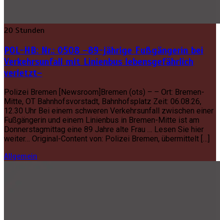
20 Stunden
POL-HB: Nr.: 0508 –89-jährige Fußgängerin bei
Verkehrsunfall mit Linienbus lebensgefährlich
verletzt–
Polizei Bremen [Newsroom]Bremen (ots) – – Ort: Bremen-
Mitte, OT Bahnhofsvorstadt, Bahnhofsplatz Zeit: 06.08.26,
12.30 Uhr Bei einem schweren Verkehrsunfall zwischen einer
Fußgängerin und einem Linienbus in Bremen-Mitte ist am
Donnerstagmittag eine 89 Jahre alte Frau … Lesen Sie hier
weiter… Original-Content von: Polizei Bremen, übermittelt […]
Allgemein