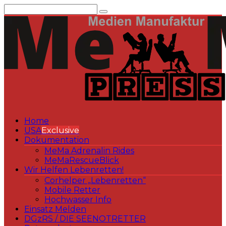
Zum
Inhalt
springen
Home
USA
Exclusive
Dokumentation
MeMa Adrenalin Rides
MeMaRescueBlick
Wir Helfen Lebenretten!
Corhelper „Lebenretten“
Mobile Retter
Hochwasser Info
Einsatz Melden
DGzRS / DIE SEENOTRETTER