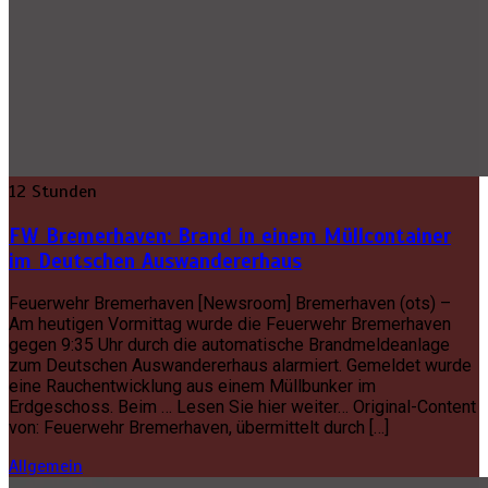
12 Stunden
FW Bremerhaven: Brand in einem Müllcontainer
im Deutschen Auswandererhaus
Feuerwehr Bremerhaven [Newsroom] Bremerhaven (ots) –
Am heutigen Vormittag wurde die Feuerwehr Bremerhaven
gegen 9:35 Uhr durch die automatische Brandmeldeanlage
zum Deutschen Auswandererhaus alarmiert. Gemeldet wurde
eine Rauchentwicklung aus einem Müllbunker im
Erdgeschoss. Beim … Lesen Sie hier weiter… Original-Content
von: Feuerwehr Bremerhaven, übermittelt durch […]
Allgemein