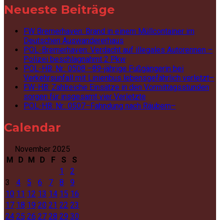
Neueste Beiträge
FW Bremerhaven: Brand in einem Müllcontainer im
Deutschen Auswandererhaus
POL-Bremerhaven: Verdacht auf illegales Autorennen –
Polizei beschlagnahmt 2 Pkw
POL-HB: Nr.: 0508 –89-jährige Fußgängerin bei
Verkehrsunfall mit Linienbus lebensgefährlich verletzt–
FW-HB: Zahlreiche Einsätze in den Vormittagsstunden
sorgen für insgesamt vier Verletzte
POL-HB: Nr.: 0507–Fahndung nach Räubern–
Calendar
November 2025
M
D
M
D
F
S
S
1
2
3
4
5
6
7
8
9
10
11
12
13
14
15
16
17
18
19
20
21
22
23
24
25
26
27
28
29
30