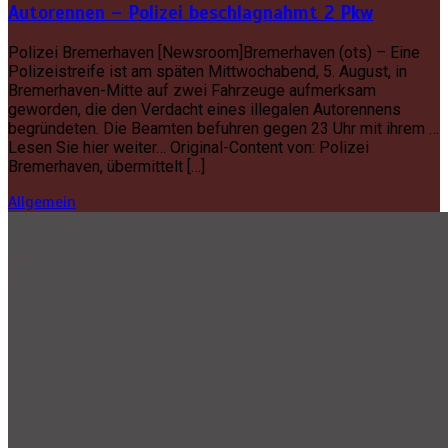
Autorennen – Polizei beschlagnahmt 2 Pkw
Polizei Bremerhaven [Newsroom]Bremerhaven (ots) – Eine
Polizeistreife ist am späten Mittwochabend, 5. August, in
Bremerhaven-Mitte auf zwei Fahrzeuge aufmerksam
geworden, die den Verdacht eines illegalen Autorennens
begründeten. Die Beamten befuhren gegen 23 Uhr mit ihrem …
Lesen Sie hier weiter… Original-Content von: Polizei
Bremerhaven, übermittelt […]
Allgemein