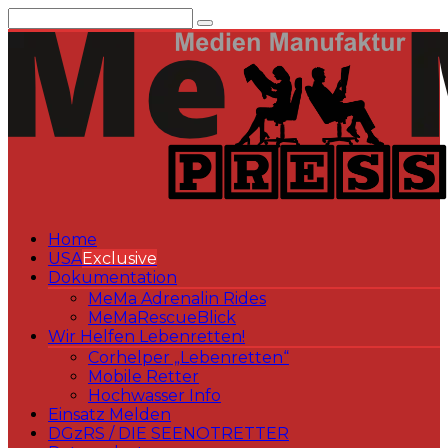
Zum
Inhalt
springen
Home
USA
Exclusive
Dokumentation
MeMa Adrenalin Rides
MeMaRescueBlick
Wir Helfen Lebenretten!
Corhelper „Lebenretten“
Mobile Retter
Hochwasser Info
Einsatz Melden
DGzRS / DIE SEENOTRETTER