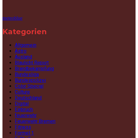
meteoblue
Kategorien
Allgemein
Astro
Ausland
Blaulicht Report
Brandbekämpfung
Bundesliga
Bundespolizei
Color Special
Culture
Deutschland
Digital
Einbruch
feuerwehr
Feuerwehr Bremen
Fitness
Formel 1