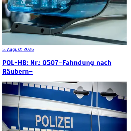
5. August 2026
POL-HB: Nr.: 0507–Fahndung nach
Räubern–