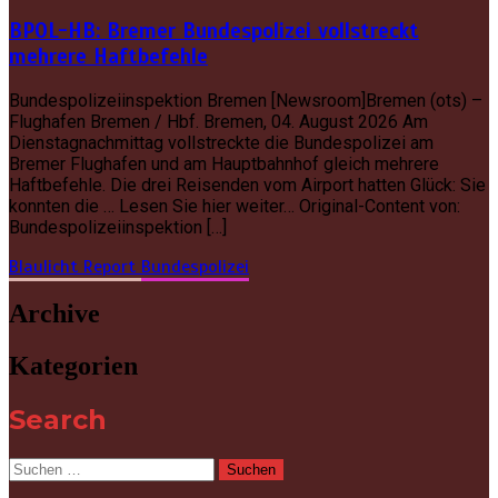
BPOL-HB: Bremer Bundespolizei vollstreckt
mehrere Haftbefehle
Bundespolizeiinspektion Bremen [Newsroom]Bremen (ots) –
Flughafen Bremen / Hbf. Bremen, 04. August 2026 Am
Dienstagnachmittag vollstreckte die Bundespolizei am
Bremer Flughafen und am Hauptbahnhof gleich mehrere
Haftbefehle. Die drei Reisenden vom Airport hatten Glück: Sie
konnten die … Lesen Sie hier weiter… Original-Content von:
Bundespolizeiinspektion […]
Blaulicht Report
Bundespolizei
Archive
Kategorien
Search
Suchen
nach: