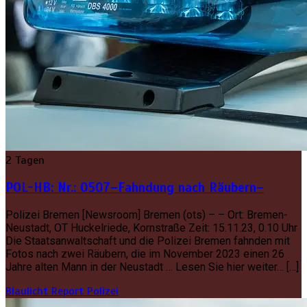
2 Tagen
POL-HB: Nr.: 0507–Fahndung nach Räubern–
Polizei Bremen [Newsroom] Bremen (ots) – – Ort: Bremen-
Neustadt, OT Huckelriede, Kornstraße Zeit: 15.11.23, 0.10 Uhr
Die Staatsanwaltschaft und die Polizei Bremen fahnden mit
Fotos nach zwei Räubern, die im November 2023 einen 26
Jahre alten Mann in der Neustadt … Lesen Sie hier weiter… […]
Blaulicht Report
Polizei