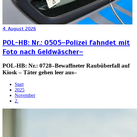
4. August 2026
POL-HB: Nr.: 0505–Polizei fahndet mit
Foto nach Geldwäscher–
POL-HB: Nr.: 0728–Bewaffneter Raubüberfall auf
Kiosk – Täter gehen leer aus–
Start
2025
November
2.