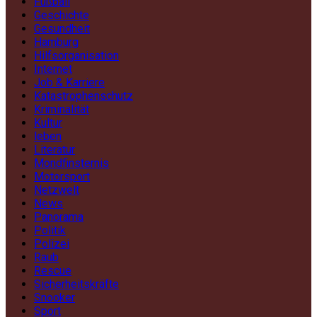
Fußball
Geschichte
Gesundheit
Hamburg
Hilfsorganisation
Internet
Job & Karriere
Katastrophenschutz
Kriminalität
Kultur
leben
Literatur
Mondfinsternis
Motorsport
Netzwelt
News
Panorama
Politik
Polizei
Raub
Rescue
Sicherheitskräfte
Snooker
Sport