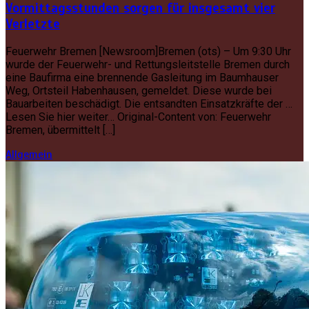
Vormittagsstunden sorgen für insgesamt vier
Verletzte
Feuerwehr Bremen [Newsroom]Bremen (ots) – Um 9:30 Uhr
wurde der Feuerwehr- und Rettungsleitstelle Bremen durch
eine Baufirma eine brennende Gasleitung im Baumhauser
Weg, Ortsteil Habenhausen, gemeldet. Diese wurde bei
Bauarbeiten beschädigt. Die entsandten Einsatzkräfte der …
Lesen Sie hier weiter… Original-Content von: Feuerwehr
Bremen, übermittelt […]
Allgemein