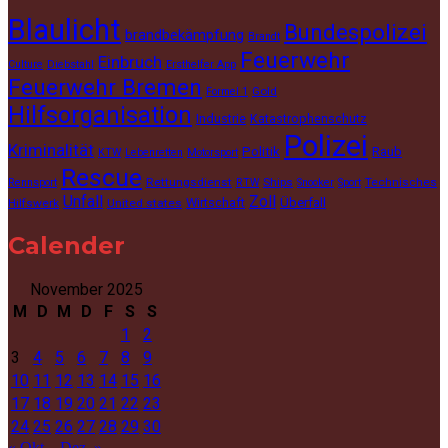
Blaulicht
Bundespolizei
brandbekämpfung
Brandt
Feuerwehr
Einbruch
Culture
Diebstahl
Ersthelfer App
Feuerwehr Bremen
Gold
Formel 1
Hilfsorganisation
Industrie
Katastrophenschutz
Polizei
Kriminalität
Politik
Raub
KTW
Lebenretten
Motorsport
Rescue
Rettungsdienst
Ships
Technisches
Rennsport
RTW
Snooker
Sport
Unfall
Zoll
Wirtschaft
Überfall
Hilfswerk
United states
Calender
November 2025
M
D
M
D
F
S
S
1
2
3
4
5
6
7
8
9
10
11
12
13
14
15
16
17
18
19
20
21
22
23
24
25
26
27
28
29
30
« Okt.
Dez. »