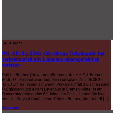
14 Stunden
POL-HB: Nr.: 0508 –89-jährige Fußgängerin bei
Verkehrsunfall mit Linienbus lebensgefährlich
verletzt–
Polizei Bremen [Newsroom]Bremen (ots) – – Ort: Bremen-
Mitte, OT Bahnhofsvorstadt, Bahnhofsplatz Zeit: 06.08.26,
12.30 Uhr Bei einem schweren Verkehrsunfall zwischen einer
Fußgängerin und einem Linienbus in Bremen-Mitte ist am
Donnerstagmittag eine 89 Jahre alte Frau … Lesen Sie hier
weiter… Original-Content von: Polizei Bremen, übermittelt […]
Allgemein