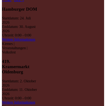
Hamburger DOM
Startdatum:
24. Juli
2026
Enddatum:
30. August
2026
Uhrzeit:
0:00 - 0:00
Weitere Informationen
Kirmes |
Veranstaltungen |
Volksfest
419.
Kramermarkt
Oldenburg
Startdatum:
2. Oktober
2026
Enddatum:
11. Oktober
2026
Uhrzeit:
0:00 - 0:00
Weitere Informationen