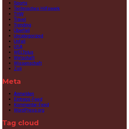
Sports
Technisches Hilfswerk
THW
Travel
Trending
Überfall
Uncategorized
Unfall
USA
WELTplus
Wirtschaft
Wissenschaft
Zoll
Meta
Anmelden
Eintrags-Feed
Kommentar-Feed
WordPress.org
Tag cloud