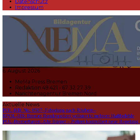
Datenschutz
Impressum
MeMa Press Nachrichtenagentur 
6. August 2026
MeMa Press Bremen
Redaktion 49 421 - 67 32 27 39
Narichtenagentur Bremen Nord
Aktuelle News
POL-HB: Nr.: 0507–Fahndung nach Räubern–
BPOL-HB: Bremer Bundespolizei vollstreckt mehrere Haftbefehle
POL-Bremerhaven: Alte Bürger – Polizei kontrolliert neue Regelung 