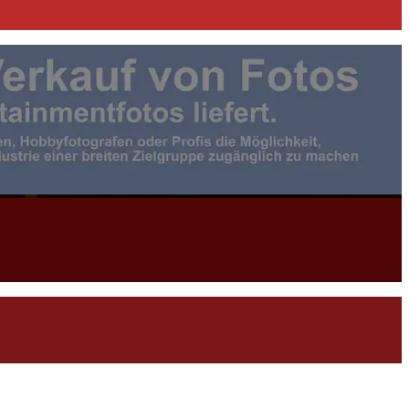
otojournalist:in |