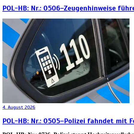
POL-HB: Nr.: 0506–Zeugenhinweise führ
4. August 2026
POL-HB: Nr.: 0505–Polizei fahndet mit 