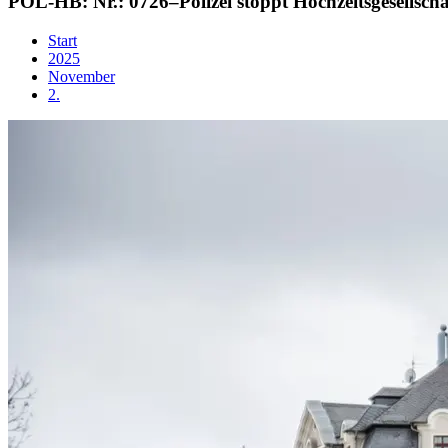
POL-HB: Nr.: 0726–Polizei stoppt Hochzeitsgesellscha
Start
2025
November
2.