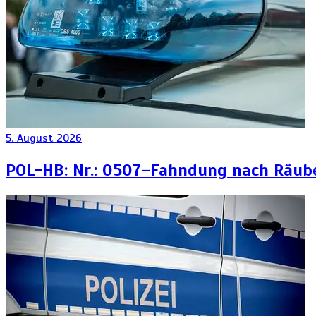
5. August 2026
POL-HB: Nr.: 0507–Fahndung nach Räub