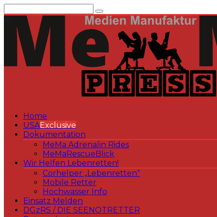
Zum
Inhalt
springen
Home
USA
Exclusive
Dokumentation
MeMa Adrenalin Rides
MeMaRescueBlick
Wir Helfen Lebenretten!
Corhelper „Lebenretten“
Mobile Retter
Hochwasser Info
Einsatz Melden
DGzRS / DIE SEENOTRETTER