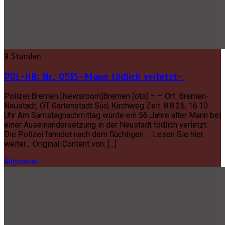
9 Stunden
POL-HB: Nr.: 0515–Mann tödlich verletzt–
Polizei Bremen [Newsroom]Bremen (ots) – – Ort: Bremen-
Neustadt, OT Gartenstadt Süd, Kirchweg Zeit: 8.8.26, 16.10
Uhr Am Samstagnachmittag wurde ein 56 Jahre alter Mann bei
einer Auseinandersetzung in der Neustadt tödlich verletzt.
Die Polizei fahndet nach dem flüchtigen … Lesen Sie hier
weiter… Original-Content von: […]
Allgemein