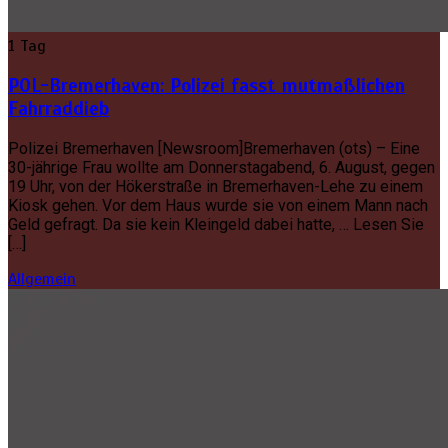
1 Tag
POL-Bremerhaven: Polizei fasst mutmaßlichen
Fahrraddieb
Polizei Bremerhaven [Newsroom]Bremerhaven (ots) – Eine
30-jährige Frau wollte am Donnerstagabend, 6. August, gegen
19 Uhr, von der Hökerstraße in Bremerhaven-Lehe zu einem
Kiosk gehen. Vor dem Haus wurde sie von einem Mann nach
Geld gefragt. Da sie kein Kleingeld dabei hatte, … Lesen Sie
[…]
Allgemein