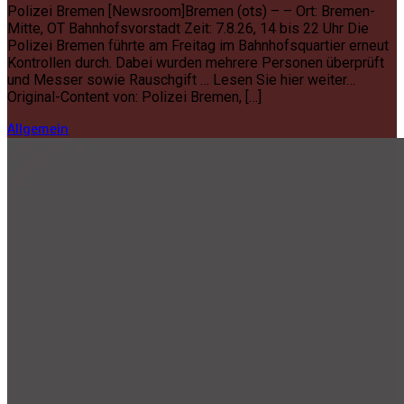
Polizei Bremen [Newsroom]Bremen (ots) – – Ort: Bremen-
Mitte, OT Bahnhofsvorstadt Zeit: 7.8.26, 14 bis 22 Uhr Die
Polizei Bremen führte am Freitag im Bahnhofsquartier erneut
Kontrollen durch. Dabei wurden mehrere Personen überprüft
und Messer sowie Rauschgift … Lesen Sie hier weiter…
Original-Content von: Polizei Bremen, […]
Allgemein