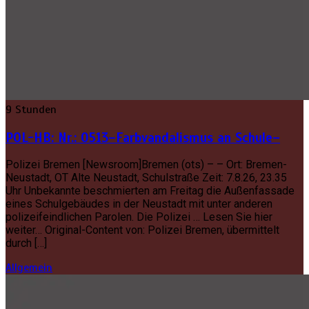
9 Stunden
POL-HB: Nr.: 0513–Farbvandalismus an Schule–
Polizei Bremen [Newsroom]Bremen (ots) – – Ort: Bremen-
Neustadt, OT Alte Neustadt, Schulstraße Zeit: 7.8.26, 23.35
Uhr Unbekannte beschmierten am Freitag die Außenfassade
eines Schulgebäudes in der Neustadt mit unter anderen
polizeifeindlichen Parolen. Die Polizei … Lesen Sie hier
weiter… Original-Content von: Polizei Bremen, übermittelt
durch […]
Allgemein