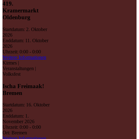
419.
Kramermarkt
Oldenburg
Startdatum:
2. Oktober
2026
Enddatum:
11. Oktober
2026
Uhrzeit:
0:00 - 0:00
Weitere Informationen
Kirmes |
Veranstaltungen |
Volksfest
Ischa Freimaak!
Bremen
Startdatum:
16. Oktober
2026
Enddatum:
1.
November 2026
Uhrzeit:
0:00 - 0:00
Ort:
Bremen
Weitere Informationen