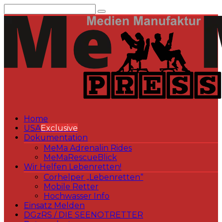
Zum
Inhalt
springen
Home
USA
Exclusive
Dokumentation
MeMa Adrenalin Rides
MeMaRescueBlick
Wir Helfen Lebenretten!
Corhelper „Lebenretten“
Mobile Retter
Hochwasser Info
Einsatz Melden
DGzRS / DIE SEENOTRETTER