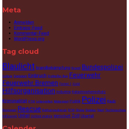
Meta
Anmelden
Eintrags-Feed
Kommentar-Feed
WordPress.org
Tag cloud
Blaulicht
Bundespolizei
brandbekämpfung
Brandt
Feuerwehr
Einbruch
Culture
Diebstahl
Ersthelfer App
Feuerwehr Bremen
Gold
Formel 1
Hilfsorganisation
Industrie
Katastrophenschutz
Polizei
Kriminalität
Politik
Raub
KTW
Lebenretten
Motorsport
Rescue
Rettungsdienst
Ships
Technisches
Rennsport
RTW
Snooker
Sport
Unfall
Zoll
Wirtschaft
Überfall
Hilfswerk
United states
Calender