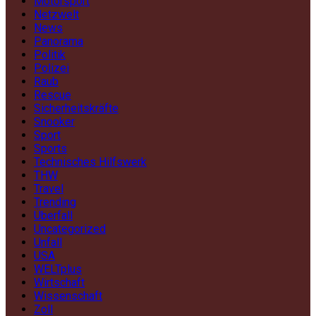
Motorsport
Netzwelt
News
Panorama
Politik
Polizei
Raub
Rescue
Sicherheitskräfte
Snooker
Sport
Sports
Technisches Hilfswerk
THW
Travel
Trending
Überfall
Uncategorized
Unfall
USA
WELTplus
Wirtschaft
Wissenschaft
Zoll