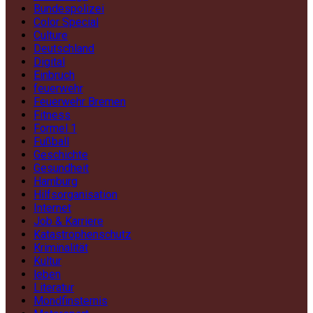
Bundespolizei
Color Special
Culture
Deutschland
Digital
Einbruch
feuerwehr
Feuerwehr Bremen
Fitness
Formel 1
Fußball
Geschichte
Gesundheit
Hamburg
Hilfsorganisation
Internet
Job & Karriere
Katastrophenschutz
Kriminalität
Kultur
leben
Literatur
Mondfinsternis