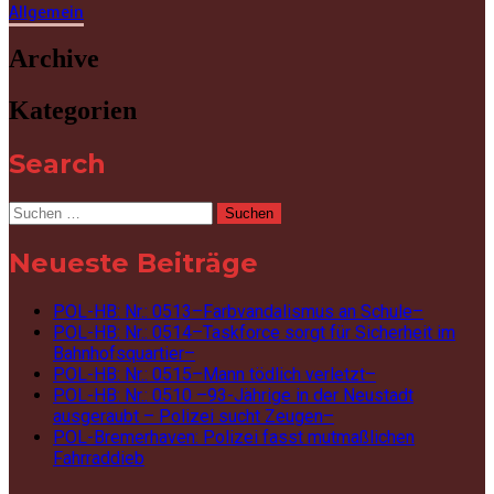
Allgemein
Archive
Kategorien
Search
Suchen
nach:
Neueste Beiträge
POL-HB: Nr.: 0513–Farbvandalismus an Schule–
POL-HB: Nr.: 0514–Taskforce sorgt für Sicherheit im
Bahnhofsquartier–
POL-HB: Nr.: 0515–Mann tödlich verletzt–
POL-HB: Nr.: 0510 –93-Jährige in der Neustadt
ausgeraubt – Polizei sucht Zeugen–
POL-Bremerhaven: Polizei fasst mutmaßlichen
Fahrraddieb