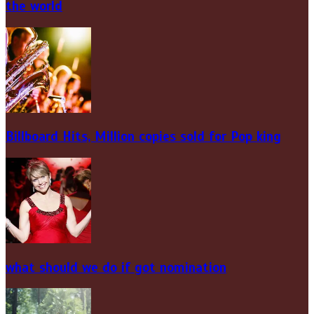
the world
Billboard Hits,
Million
copies sold for Pop king
what should we do if got nomination