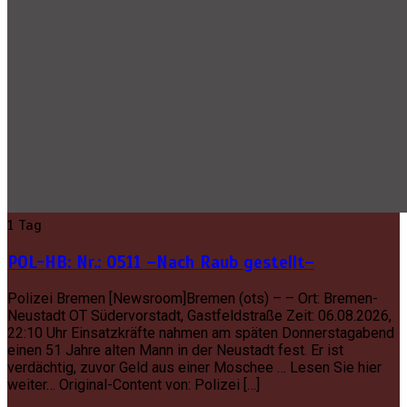
1 Tag
POL-HB: Nr.: 0511 –Nach Raub gestellt–
Polizei Bremen [Newsroom]Bremen (ots) – – Ort: Bremen-
Neustadt OT Südervorstadt, Gastfeldstraße Zeit: 06.08.2026,
22:10 Uhr Einsatzkräfte nahmen am späten Donnerstagabend
einen 51 Jahre alten Mann in der Neustadt fest. Er ist
verdächtig, zuvor Geld aus einer Moschee … Lesen Sie hier
weiter… Original-Content von: Polizei […]