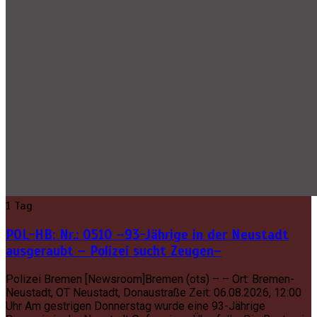
1 Tag
POL-HB: Nr.: 0510 –93-Jährige in der Neustadt
ausgeraubt – Polizei sucht Zeugen–
Polizei Bremen [Newsroom]Bremen (ots) – – Ort: Bremen-
Neustadt, OT Neustadt, Donaustraße Zeit: 06.08.2026, 12:00
Uhr Am gestrigen Donnerstag wurde eine 93-Jährige