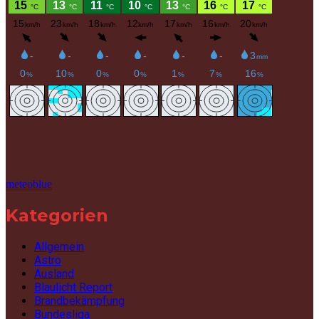
meteoblue
Kategorien
Allgemein
Astro
Ausland
Blaulicht Report
Brandbekämpfung
Bundesliga