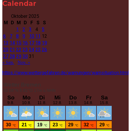
Calendar
Oktober 2025
M
D
M
D
F
S
S
1
2
3
4
5
6
7
8
9
10
11
12
13
14
15
16
17
18
19
20
21
22
23
24
25
26
27
28
29
30
31
« Sep.
Nov. »
https://www.wettergefahren.de/warnungen/warnsituation.html