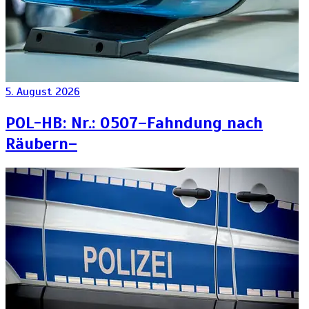
5. August 2026
POL-HB: Nr.: 0507–Fahndung nach
Räubern–