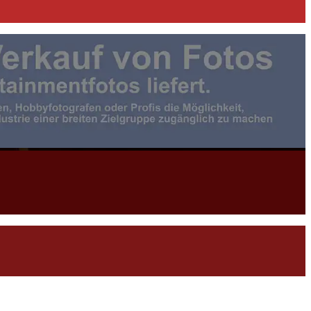
otojournalist:in |