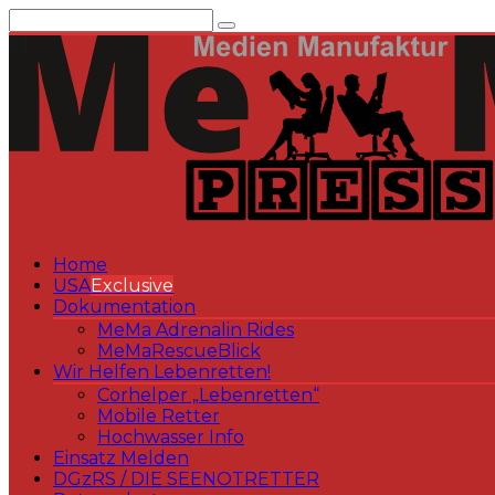
Zum
Inhalt
springen
Home
USA
Exclusive
Dokumentation
MeMa Adrenalin Rides
MeMaRescueBlick
Wir Helfen Lebenretten!
Corhelper „Lebenretten“
Mobile Retter
Hochwasser Info
Einsatz Melden
DGzRS / DIE SEENOTRETTER