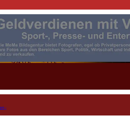
| Events | Sport | Presse- u. F
ier–