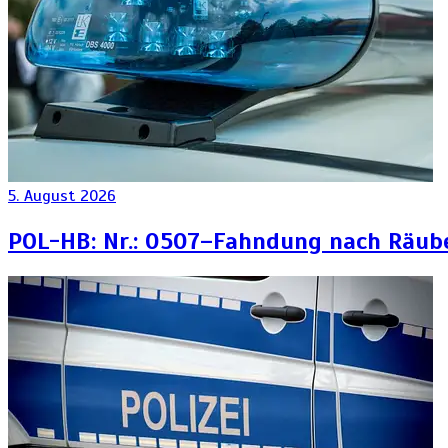
5. August 2026
POL-HB: Nr.: 0507–Fahndung nach Räub