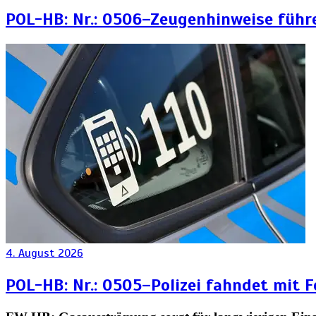
POL-HB: Nr.: 0506–Zeugenhinweise führ
4. August 2026
POL-HB: Nr.: 0505–Polizei fahndet mit 