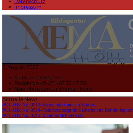
Datenschutz
Impressum
MeMa Press Nachrichtenagentur 
9. August 2026
MeMa Press Bremen
Redaktion 49 421 - 67 32 27 39
Narichtenagentur Bremen Nord
Aktuelle News
POL-HB: Nr.: 0513–Farbvandalismus an Schule–
POL-HB: Nr.: 0514–Taskforce sorgt für Sicherheit im Bahnhofsquart
POL-HB: Nr.: 0515–Mann tödlich verletzt–