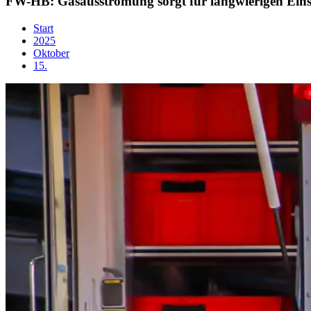
FW-HB: Gasausströmung sorgt für langwierigen Eins
Start
2025
Oktober
15.