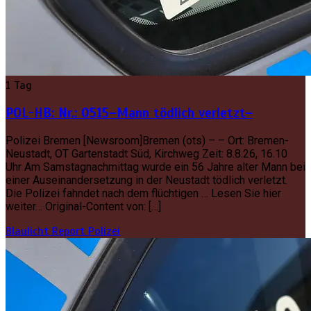
1 Tag
POL-HB: Nr.: 0515–Mann tödlich verletzt–
Polizei Bremen [Newsroom]Bremen (ots) – – Ort: Bremen-
Neustadt, OT Gartenstadt Süd, Kirchweg Zeit: 8.8.26, 16.10
Uhr Am Samstagnachmittag wurde ein 56 Jahre alter Mann bei
einer Auseinandersetzung in der Neustadt tödlich verletzt.
Die Polizei fahndet nach dem flüchtigen … Lesen Sie hier
weiter… Original-Content von: […]
Blaulicht Report
Polizei