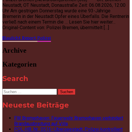
Neustadt, OT Neustadt, Donaustraße Zeit: 06.08.2026, 12:00
Uhr Am gestrigen Donnerstag wurde eine 93-Jährige
Bremerin in der Neustadt Opfer eines Überfalls. Die Rentnerin
verließ nach einem Termin die … Lesen Sie hier weiter…
Original-Content von: Polizei Bremen, übermittelt […]
Blaulicht Report
Polizei
Archive
Kategorien
Search
Suchen
nach:
Neueste Beiträge
FW Bremerhaven: Feuerwehr Bremerhaven verhindert
Brandausbreitung auf Villa
POL-HB: Nr.: 0516–Überseestadt: Polizei kontrolliert