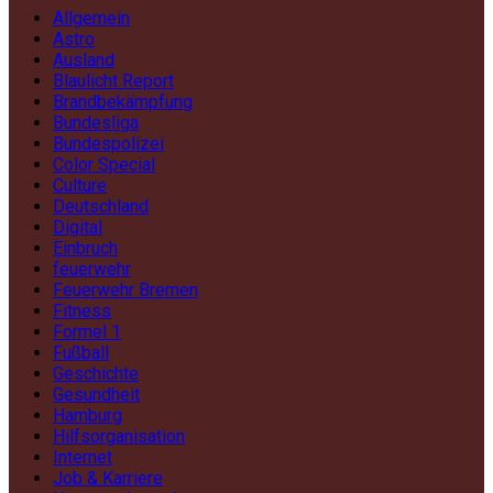
Allgemein
Astro
Ausland
Blaulicht Report
Brandbekämpfung
Bundesliga
Bundespolizei
Color Special
Culture
Deutschland
Digital
Einbruch
feuerwehr
Feuerwehr Bremen
Fitness
Formel 1
Fußball
Geschichte
Gesundheit
Hamburg
Hilfsorganisation
Internet
Job & Karriere