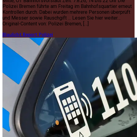
Mitte, OT Bahnhofsvorstadt Zeit: 7.8.26, 14 bis 22 Uhr Die
Polizei Bremen führte am Freitag im Bahnhofsquartier erneut
Kontrollen durch. Dabei wurden mehrere Personen überprüft
und Messer sowie Rauschgift … Lesen Sie hier weiter…
Original-Content von: Polizei Bremen, […]
Blaulicht Report
Polizei