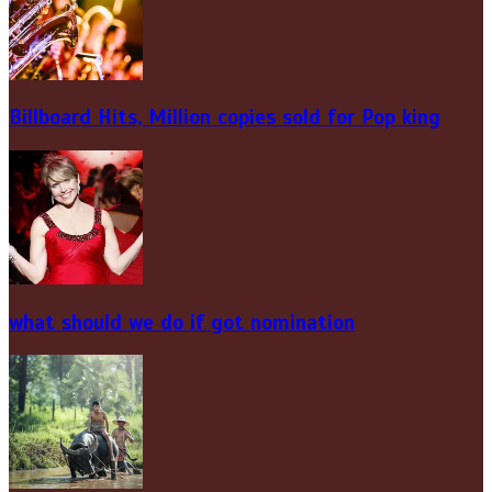
Billboard Hits,
Million
copies sold for Pop king
what should we do if got nomination