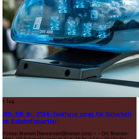
1 Tag
POL-HB: Nr.: 0514–Taskforce sorgt für Sicherheit
im Bahnhofsquartier–
Polizei Bremen [Newsroom]Bremen (ots) – – Ort: Bremen-