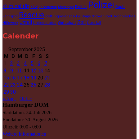
Polizei
Kriminalität
Politik
Raub
KTW
Lebenretten
Motorsport
Rescue
Rettungsdienst
Ships
Technisches
Rennsport
RTW
Snooker
Sport
Unfall
Zoll
Wirtschaft
Überfall
Hilfswerk
United states
Calender
September 2025
M
D
M
D
F
S
S
1
2
3
4
5
6
7
8
9
10
11
12
13
14
15
16
17
18
19
20
21
22
23
24
25
26
27
28
29
30
« Aug.
Okt. »
Hamburger DOM
Startdatum:
24. Juli 2026
Enddatum:
30. August 2026
Uhrzeit:
0:00 - 0:00
Weitere Informationen