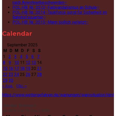
nach Anwohnerbeschwerden–
POL-HB: Nr.: 0513–Farbvandalismus an Schule–
POL-HB: Nr.: 0514–Taskforce sorgt für Sicherheit im
Bahnhofsquartier–
POL-HB: Nr.: 0515–Mann tödlich verletzt–
Calendar
September 2025
M
D
M
D
F
S
S
1
2
3
4
5
6
7
8
9
10
11
12
13
14
15
16
17
18
19
20
21
22
23
24
25
26
27
28
29
30
« Aug.
Okt. »
https://www.wettergefahren.de/warnungen/warnsituation.html