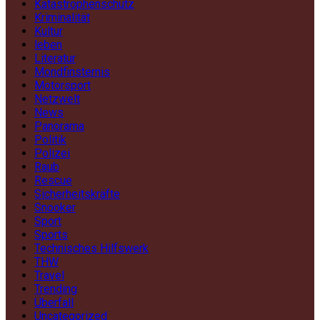
Katastrophenschutz
Kriminalität
Kultur
leben
Literatur
Mondfinsternis
Motorsport
Netzwelt
News
Panorama
Politik
Polizei
Raub
Rescue
Sicherheitskräfte
Snooker
Sport
Sports
Technisches Hilfswerk
THW
Travel
Trending
Überfall
Uncategorized