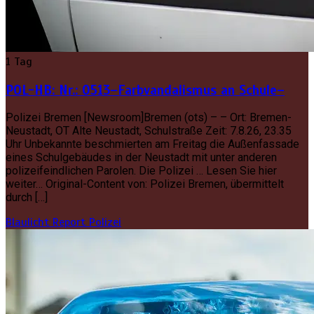
1 Tag
POL-HB: Nr.: 0513–Farbvandalismus an Schule–
Polizei Bremen [Newsroom]Bremen (ots) – – Ort: Bremen-
Neustadt, OT Alte Neustadt, Schulstraße Zeit: 7.8.26, 23.35
Uhr Unbekannte beschmierten am Freitag die Außenfassade
eines Schulgebäudes in der Neustadt mit unter anderen
polizeifeindlichen Parolen. Die Polizei … Lesen Sie hier
weiter… Original-Content von: Polizei Bremen, übermittelt
durch […]
Blaulicht Report
Polizei