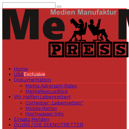
Zum
Inhalt
springen
Home
USA
Exclusive
Dokumentation
MeMa Adrenalin Rides
MeMaRescueBlick
Wir Helfen Lebenretten!
Corhelper „Lebenretten“
Mobile Retter
Hochwasser Info
Einsatz Melden
DGzRS / DIE SEENOTRETTER