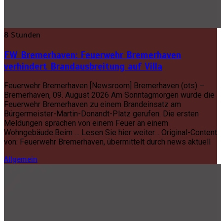
8 Stunden
FW Bremerhaven: Feuerwehr Bremerhaven
verhindert Brandausbreitung auf Villa
Feuerwehr Bremerhaven [Newsroom] Bremerhaven (ots) –
Bremerhaven, 09. August 2026 Am Sonntagmorgen wurde die
Feuerwehr Bremerhaven zu einem Brandeinsatz am
Bürgermeister-Martin-Donandt-Platz gerufen. Die ersten
Meldungen sprachen von einem Feuer an einem
Wohngebäude.Beim … Lesen Sie hier weiter… Original-Content
von: Feuerwehr Bremerhaven, übermittelt durch news aktuell
Allgemein