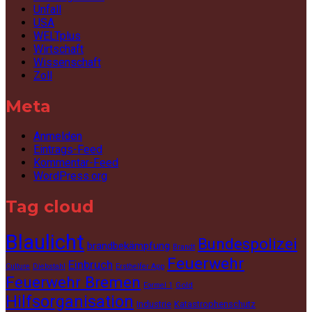
Unfall
USA
WELTplus
Wirtschaft
Wissenschaft
Zoll
Meta
Anmelden
Eintrags-Feed
Kommentar-Feed
WordPress.org
Tag cloud
Blaulicht
Bundespolizei
brandbekämpfung
Brandt
Feuerwehr
Einbruch
Culture
Diebstahl
Ersthelfer App
Feuerwehr Bremen
Gold
Formel 1
Hilfsorganisation
Industrie
Katastrophenschutz