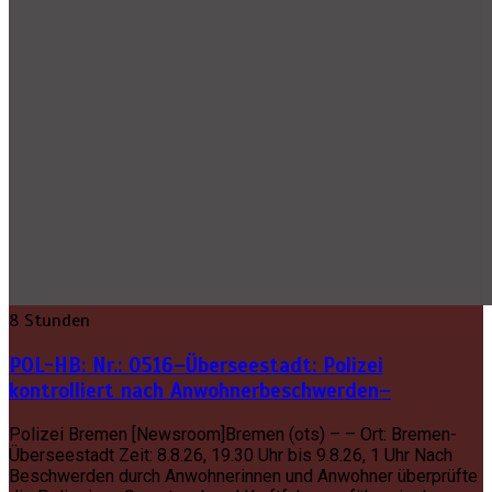
8 Stunden
POL-HB: Nr.: 0516–Überseestadt: Polizei
kontrolliert nach Anwohnerbeschwerden–
Polizei Bremen [Newsroom]Bremen (ots) – – Ort: Bremen-
Überseestadt Zeit: 8.8.26, 19.30 Uhr bis 9.8.26, 1 Uhr Nach
Beschwerden durch Anwohnerinnen und Anwohner überprüfte